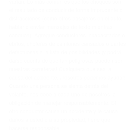
problemas, nuestros abogados litigantes civiles
preparan los casos como si fueran a ir a juicio.
Oponerse a los abogados y compañías de
seguros saben que estamos dispuestos a tratar
los casos, haciéndolos más propensos a
proponer una solución aceptable. Cuando no
hacen una buena oferta, nuestros abogados
están dispuestos a comparecer ante el tribunal.
Las causas de los accidentes automovilísticos
varían. Lo más común es que los choques son
el resultado de conducir de forma imprudente o
distracciones (como otros pasajeros en el auto,
hablar o enviar mensajes de texto mientras
conduce). Agregue conductores incapacitados o
ebrios, choferes de camiones cansados o partes
defectuosas a la lista de posibilidades ¡y podrá