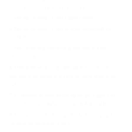
Es triste pero cierto, si usted conduce un
automóvil en nuestras calles y carreteras, tarde
o temprano va a tener un accidente. No importa
qué tan cuidadoso sea, cuando usted conduce,
siempre habrá alguien que no está prestando
atención y puede causar un terrible accidente
automovilístico. Esto es muy factible si usted
conduce regularmente en una de las grandes
ciudades de Agoura Hills.
6 PUNTOS IMPORTANTES
1. No es necesario que hable Ingles
2. No es necesario que sea documentado o
ciudadano
3. No importa si tiene un pase/licencia de