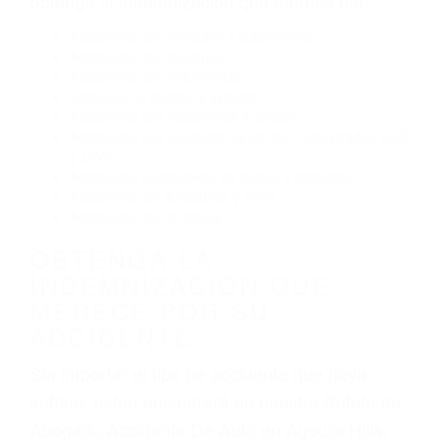
Reventón de llanta o neumático
OBTENGA AYUDA LEGAL
DE ABOGADO ACCIDENTE
DE AUTO EN AGOURA
HILLS CA
Nuestros reconocidos y expertos abogados de
lesiones personales en Agoura Hills lucharán
hasta las últimas consecuencias para que usted
obtenga la indemnización que merece por:
Accidentes de vehículos y automóviles
Accidentes de camiones
Accidentes de motocicletas
Lesiones en barcos y aviones
Accidentes por resbalones y caídas
Accidentes por conductores ebrios o intoxicados (DUI
y DWI)
Accidentes peatonales, de motos y bicicletas