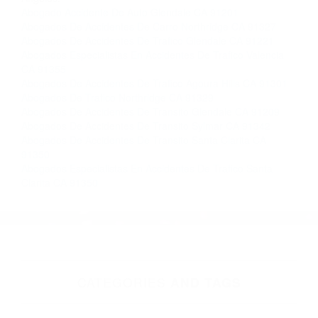
gratuitas en Agoura Hills CA y sus alrededores,
y en todo el estado de California. ¡No Pagará un
Centavo a Menos que Obtenga una
Indemnización! Contáctenos hoy mismo para
saber si está capacitado para iniciar una
demanda judicial.
So�ar Con Chocar
Accidentes En Automovil
Más abogados de automóviles en el condado de Los
Angeles:
Abogado Accidente De Auto Glendale CA 91201
Abogados De Accidentes De Carro Northridge CA 91327
Abogados De Accidentes De Trafico Glendale CA 91221
Abogados Especialistas En Accidentes De Trafico Valencia
CA 91355
Abogados De Accidentes De Trafico Agoura Hills CA 91301
Abogados De Trafico Northridge CA 91329
Abogados De Accidentes De Transito Glendale CA 91209
Abogados De Accidentes De Transito Sylmar CA 91342