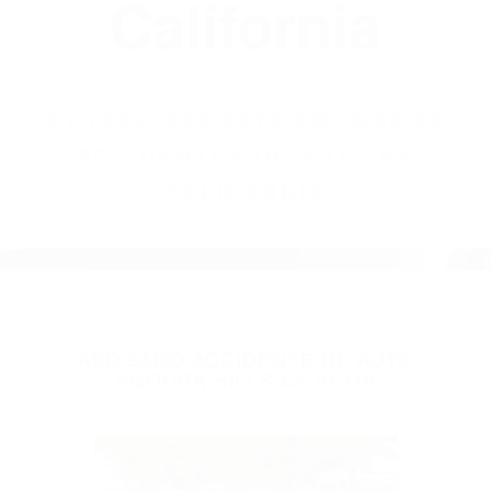
(855) 403-8675
Abogados
Accidentes De
Auto En
California
BY
(855) 403-8675 ABOGADOS
ACCIDENTES DE AUTO EN
CALIFORNIA