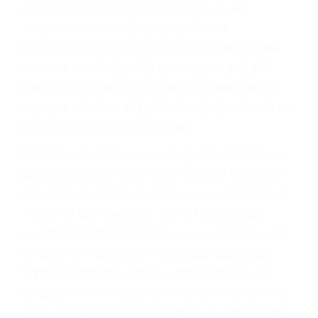
Accidentes de autobuses y trene
Accidentes de carretera
OBTENGA LA
INDEMNIZACIÓN QUE
MERECE POR SU
ACCIDENTE
Sin importar el tipo de accidente que haya
sufrido, usted encontrará en nuestro Bufete de
Abogado Accidente De Auto en Agoura Hills,
una agresiva representación legal y una
comprensiva atención personalizada.
Lucharemos incansablemente para que usted
reciba la indemnización que merece por sus
lesiones, gastos médicos futuros, pérdida de
ingresos actuales y/o a futuro y para resarcir su
dolor y sufrimiento emocional.