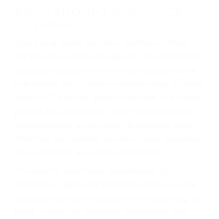
darse cuenta de que tan peligrosas pueden ser
nuestras carreteras! Cualquiera que sea la
causa del accidente, ¡nosotros podemos ayudar!
Cuando una persona se sienta detrás del
volante, nos debe a cada uno de nosotros la
obligación de manejar responsablemente. Si
otro conductor causa un accidente y le causa
daños a usted o a su propiedad, tiene que
hacerse responsable.
ACUSADO NO SIGNIFICA
CULPABLE
Sólo por el hecho de haber recibido un ticket no
significa que usted sea culpable. Nuestro trafico
abogado describirá claramente sus opciones y
le proveerá con su mejor asesoría legal. Él tiene