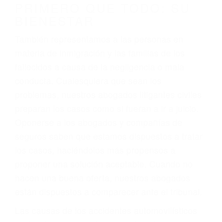
conducción
4. Usted tiene derecho de hacer un reclamo por
sus lesiones aunque no tenga seguro para su
auto.
5. Podemos atenderte en su propio casa, por
teléfono o en nuestra oficina en Agoura Hills
6. Las consultas están gratis; solo nos paga
cuando ganamos su caso
PRIMERO QUE TODO: SU
BIENESTAR
También representamos a las personas en
materia de inmigración y las familias de los
fallecidos a causa de la negligencia o mala
conducta. Cualesquiera que sean los