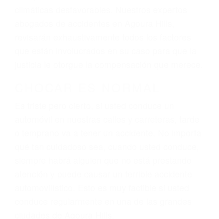
El factor principal que un abogado de lesiones
personales debe determinar, es si el conductor
del vehículo estaba en falta y en qué medida al
momento del accidente. Otros factores que
pueden contribuir a provocar un accidente son
señales de tránsito con visibilidad obstruida,
faltas de atención, fatiga o distracciones del
conductor como el uso del teléfono celular o el
GPS, mal estado de la carretera o condiciones
climáticas desfavorables. Nuestros expertos
abogados de accidentes en Agoura Hills,
revisarán exhaustivamente todos los factores
que están involucrados en su caso para que la
justicia le otorgue la compensación que merece.
CHOCAR ES NORMAL