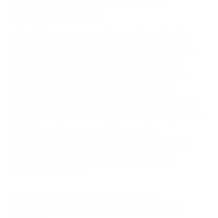
suma un punto en su licencia de conducir. Su
compañía de seguros incluso podría cancelar su
póliza, o incrementarla sustancialmente. No
corra el riesgo. Contacte a nuestro abogado en
violaciones de tránsito hoy mismo y obtenga un
servicio personalizado y una representación
legal de la más alta calidad.
Para aprender más sobre las consecuencias de
las violaciones de tráfico, por favor visite nuestra
página informativa de Suspensiones de
Licencias de Conducir.
Si usted o un ser querido necesita ayuda de
nosotros abogados de accidentes en Houston,
llámenos las 24 horas o haga
clic aquí
para
completar nuestro conveniente Formulario de
Contacto. Ofrecemos consultas iniciales