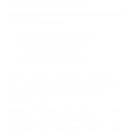
carretera, divisor, el hombro, la señalización de
barandas o pobres o la iluminación.
La causa exacta de un accidente de auto no
siempre es evidente. Si su lesión es el resultado
de un accidente de coche, accidente de camión,
accidente de autobús, accidente de motocicleta
o accidente SUV nuestra los abogados de
accidentes de auto encontrará las respuestas
que necesita para proteger sus derechos y
alcanzar la plena indemnización.
Algunas de las causas de los accidentes de
tráfico son evidentes:
Envío de mensajes de texto al conducir
Exceso de velocidad
El no obedecer las señales de tráfico
Conducir de manera imprudente
Conducir bajo los efectos del alcohol