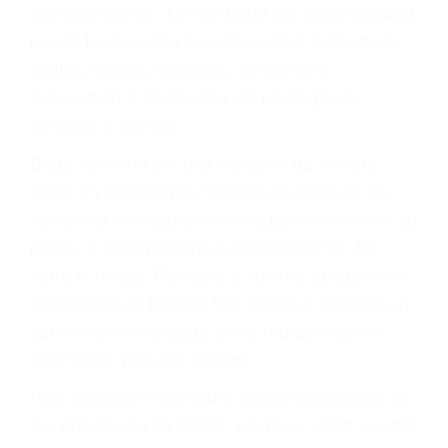
más de 17 años de experiencia legal, los cuales
pondrá a su disposición. Con el soporte de su
experimentado equipo legal, él trabajará para
minimizar las posibles consecuencias negativas
de su violación a las leyes de tránsito.
En los años anteriores, las personas no
dudaban en pagar los tickets de tráfico que les
pusieran y así continuaban con su vida. Hoy, de
todos modos, los tickets de tránsito son más
que una ofensa. Aún un ticket por alta velocidad
puede tener serias consecuencias, incluyendo
multas, cargos, recargos, así como la
suspensión o revocación del privilegio de
conducir o licencia.
Cada condena por una violación de tránsito