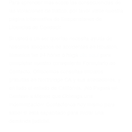
Cada condena por una violación de tránsito
suma un punto en su licencia de conducir. Su
compañía de seguros incluso podría cancelar su
póliza, o incrementarla sustancialmente. No
corra el riesgo. Contacte a nuestro abogado en
violaciones de tránsito hoy mismo y obtenga un
servicio personalizado y una representación
legal de la más alta calidad.
Para aprender más sobre las consecuencias de
las violaciones de tráfico, por favor visite nuestra
página informativa de Suspensiones de
Licencias de Conducir.
Si usted o un ser querido necesita ayuda de
nosotros abogados de accidentes en Houston,
llámenos las 24 horas o haga
clic aquí
para