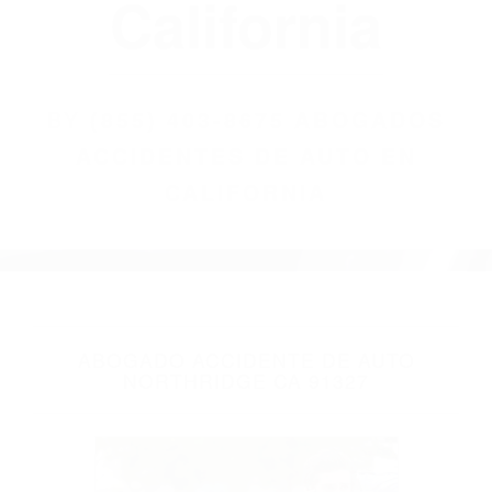
(855) 403-8675
Abogados
Accidentes De
Auto En
California
BY
(855) 403-8675 ABOGADOS
ACCIDENTES DE AUTO EN
CALIFORNIA