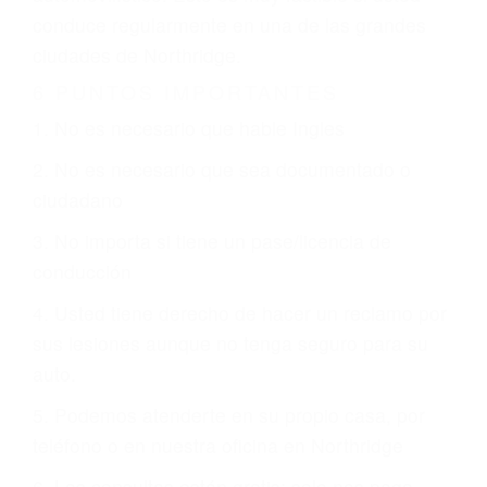
justicia le otorgue la compensación que merece.
CHOCAR ES NORMAL
Es triste pero cierto, si usted conduce un
automóvil en nuestras calles y carreteras, tarde
o temprano va a tener un accidente. No importa
qué tan cuidadoso sea, cuando usted conduce,
siempre habrá alguien que no está prestando
atención y puede causar un terrible accidente
automovilístico. Esto es muy factible si usted
conduce regularmente en una de las grandes
ciudades de Northridge.
6 PUNTOS IMPORTANTES
1. No es necesario que hable Ingles
2. No es necesario que sea documentado o
ciudadano