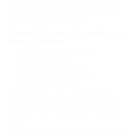
defectuoso. A veces el accidente es causado
por fallas en el diseño de seguridad de la
carretera, divisor, el hombro, la señalización de
barandas o pobres o la iluminación.
La causa exacta de un accidente de auto no
siempre es evidente. Si su lesión es el resultado
de un accidente de coche, accidente de camión,
accidente de autobús, accidente de motocicleta
o accidente SUV nuestra los abogados de
accidentes de auto encontrará las respuestas
que necesita para proteger sus derechos y
alcanzar la plena indemnización.
Algunas de las causas de los accidentes de
tráfico son evidentes:
Envío de mensajes de texto al conducir
Exceso de velocidad