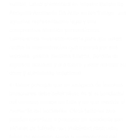
Accidentes por conductores ebrios o intoxicados (DUI
y DWI)
Accidentes peatonales, de motos y bicicletas
Accidentes de autobuses y trene
Accidentes de carretera
OBTENGA LA
INDEMNIZACIÓN QUE
MERECE POR SU
ACCIDENTE
Sin importar el tipo de accidente que haya
sufrido, usted encontrará en nuestro Bufete de
Abogado Accidente De Auto en Northridge, una
agresiva representación legal y una
comprensiva atención personalizada.
Lucharemos incansablemente para que usted
reciba la indemnización que merece por sus
lesiones, gastos médicos futuros, pérdida de