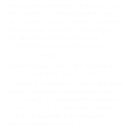
abogado describirá claramente sus opciones y
le proveerá con su mejor asesoría legal. Él tiene
más de 17 años de experiencia legal, los cuales
pondrá a su disposición. Con el soporte de su
experimentado equipo legal, él trabajará para
minimizar las posibles consecuencias negativas
de su violación a las leyes de tránsito.
En los años anteriores, las personas no
dudaban en pagar los tickets de tráfico que les
pusieran y así continuaban con su vida. Hoy, de
todos modos, los tickets de tránsito son más
que una ofensa. Aún un ticket por alta velocidad
puede tener serias consecuencias, incluyendo
multas, cargos, recargos, así como la
suspensión o revocación del privilegio de
conducir o licencia.