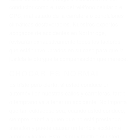
ingresos actuales y/o a futuro y para resarcir su
dolor y sufrimiento emocional.
El factor principal que un abogado de lesiones
personales debe determinar, es si el conductor
del vehículo estaba en falta y en qué medida al
momento del accidente. Otros factores que
pueden contribuir a provocar un accidente son
señales de tránsito con visibilidad obstruida,
faltas de atención, fatiga o distracciones del
conductor como el uso del teléfono celular o el
GPS, mal estado de la carretera o condiciones
climáticas desfavorables. Nuestros expertos
abogados de accidentes en Northridge,
revisarán exhaustivamente todos los factores
que están involucrados en su caso para que la