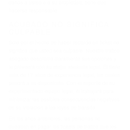
ebrios, choferes de camiones cansados o partes
defectuosas a la lista de posibilidades ¡y podrá
darse cuenta de que tan peligrosas pueden ser
nuestras carreteras! Cualquiera que sea la
causa del accidente, ¡nosotros podemos ayudar!
Cuando una persona se sienta detrás del
volante, nos debe a cada uno de nosotros la
obligación de manejar responsablemente. Si
otro conductor causa un accidente y le causa
daños a usted o a su propiedad, tiene que
hacerse responsable.
ACUSADO NO SIGNIFICA
CULPABLE
Sólo por el hecho de haber recibido un ticket no
significa que usted sea culpable. Nuestro trafico