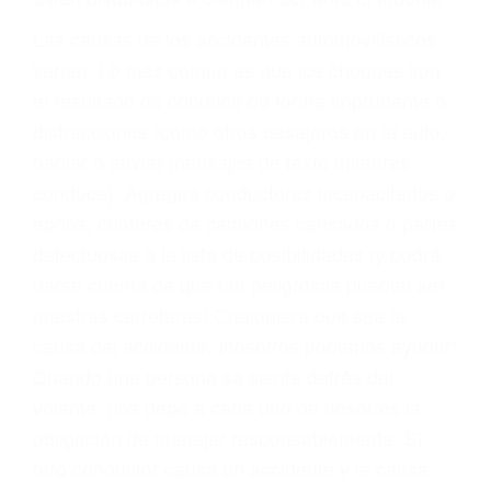
fallecidos a causa de la negligencia o mala
conducta. Cualesquiera que sean los
problemas, nuestros abogados litigantes civiles
preparan los casos como si fueran a ir a juicio.
Oponerse a los abogados y compañías de
seguros saben que estamos dispuestos a tratar
los casos, haciéndolos más propensos a
proponer una solución aceptable. Cuando no
hacen una buena oferta, nuestros abogados
están dispuestos a comparecer ante el tribunal.
Las causas de los accidentes automovilísticos
varían. Lo más común es que los choques son
el resultado de conducir de forma imprudente o
distracciones (como otros pasajeros en el auto,
hablar o enviar mensajes de texto mientras
conduce). Agregue conductores incapacitados o