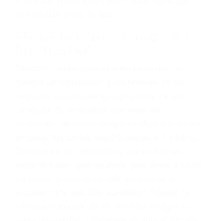
3. No importa si tiene un pase/licencia de
conducción
4. Usted tiene derecho de hacer un reclamo por
sus lesiones aunque no tenga seguro para su
auto.
5. Podemos atenderte en su propio casa, por
teléfono o en nuestra oficina en Northridge
6. Las consultas están gratis; solo nos paga
cuando ganamos su caso
PRIMERO QUE TODO: SU
BIENESTAR
También representamos a las personas en
materia de inmigración y las familias de los