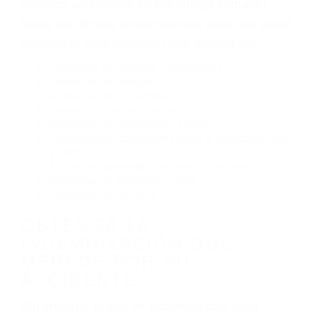
El no obedecer las señales de tráfico
Conducir de manera imprudente
Conducir bajo los efectos del alcohol
Reventón de llanta o neumático
OBTENGA AYUDA LEGAL
DE ABOGADO ACCIDENTE
DE AUTO EN NORTHRIDGE
CA
Nuestros reconocidos y expertos abogados de
lesiones personales en Northridge lucharán
hasta las últimas consecuencias para que usted
obtenga la indemnización que merece por:
Accidentes de vehículos y automóviles
Accidentes de camiones
Accidentes de motocicletas
Lesiones en barcos y aviones
Accidentes por resbalones y caídas