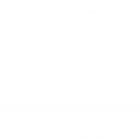
completar nuestro conveniente Formulario de
Contacto. Ofrecemos consultas iniciales
gratuitas en Northridge CA y sus alrededores, y
en todo el estado de California. ¡No Pagará un
Centavo a Menos que Obtenga una
Indemnización! Contáctenos hoy mismo para
saber si está capacitado para iniciar una
demanda judicial.
Imagenes De Accidentes
Noticia Accidente Automovilistico
Más abogados de automóviles en el condado de Los
Angeles:
Abogado Accidente De Auto Northridge CA 91325
Abogados Especialistas En Accidentes De Trafico Canoga
Park CA 91309
Abogados De Trafico Canoga Park CA 91304
Abogado Accidente De Auto Glendale CA 91203
Abogados Para Accidentes Glendale CA 91222