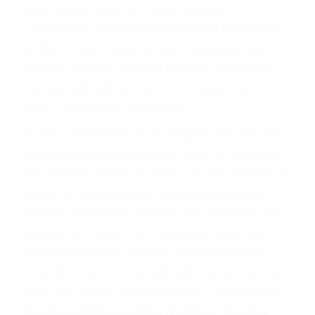
Accidentes de carretera
OBTENGA LA
INDEMNIZACIÓN QUE
MERECE POR SU
ACCIDENTE
Sin importar el tipo de accidente que haya
sufrido, usted encontrará en nuestro Bufete de
Abogado Accidente De Auto en Van Nuys, una
agresiva representación legal y una
comprensiva atención personalizada.
Lucharemos incansablemente para que usted
reciba la indemnización que merece por sus
lesiones, gastos médicos futuros, pérdida de
ingresos actuales y/o a futuro y para resarcir su
dolor y sufrimiento emocional.