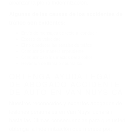
carretera, divisor, el hombro, la señalización de
barandas o pobres o la iluminación.
La causa exacta de un accidente de auto no
siempre es evidente. Si su lesión es el resultado
de un accidente de coche, accidente de camión,
accidente de autobús, accidente de motocicleta
o accidente SUV nuestra los abogados de
accidentes de auto encontrará las respuestas
que necesita para proteger sus derechos y
alcanzar la plena indemnización.
Algunas de las causas de los accidentes de
tráfico son evidentes:
Envío de mensajes de texto al conducir
Exceso de velocidad
El no obedecer las señales de tráfico
Conducir de manera imprudente
Conducir bajo los efectos del alcohol