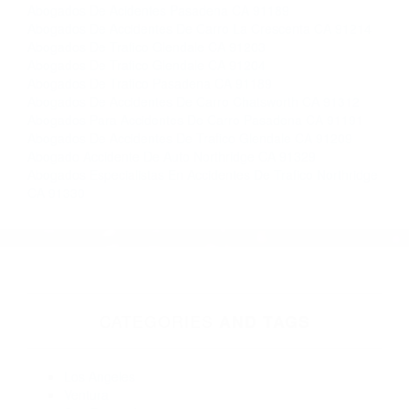
en todo el estado de California. ¡No Pagará un
Centavo a Menos que Obtenga una
Indemnización! Contáctenos hoy mismo para
saber si está capacitado para iniciar una
demanda judicial.
Que Hacer En Caso De Accidente Automovilistico California
Acsidentes De Carros California
Más abogados de automóviles en el condado de Los
Angeles:
Abogados De Acidentes Pasadena CA 91189
Abogados De Accidentes De Carro La Crescenta CA 91214
Abogados De Trafico Glendale CA 91203
Abogados De Trafico Glendale CA 91204
Abogados De Trafico Pasadena CA 91189
Abogados De Accidentes De Carro Chatsworth CA 91312
Abogados Para Accidentes De Carro Pasadena CA 91191
Abogados De Accidentes De Trafico Glendale CA 91209
Abogado Accidente De Auto Northridge CA 91329