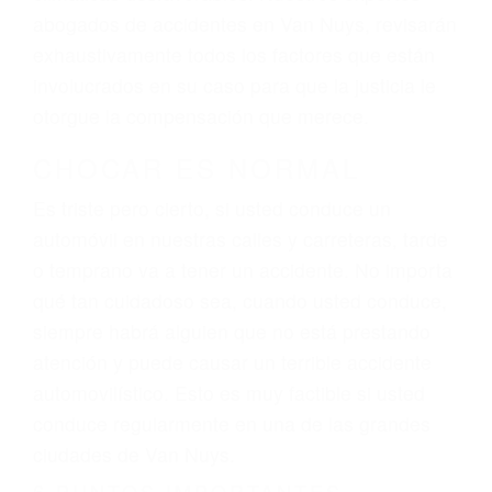
El factor principal que un abogado de lesiones
personales debe determinar, es si el conductor
del vehículo estaba en falta y en qué medida al
momento del accidente. Otros factores que
pueden contribuir a provocar un accidente son
señales de tránsito con visibilidad obstruida,
faltas de atención, fatiga o distracciones del
conductor como el uso del teléfono celular o el
GPS, mal estado de la carretera o condiciones
climáticas desfavorables. Nuestros expertos
abogados de accidentes en Van Nuys, revisarán
exhaustivamente todos los factores que están
involucrados en su caso para que la justicia le
otorgue la compensación que merece.
CHOCAR ES NORMAL