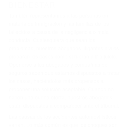
4. Usted tiene derecho de hacer un reclamo por
sus lesiones aunque no tenga seguro para su
auto.
5. Podemos atenderte en su propio casa, por
teléfono o en nuestra oficina en Van Nuys
6. Las consultas están gratis; solo nos paga
cuando ganamos su caso
PRIMERO QUE TODO: SU
BIENESTAR
También representamos a las personas en
materia de inmigración y las familias de los
fallecidos a causa de la negligencia o mala
conducta. Cualesquiera que sean los
problemas, nuestros abogados litigantes civiles