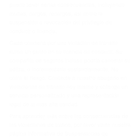
pondrá a su disposición. Con el soporte de su
experimentado equipo legal, él trabajará para
minimizar las posibles consecuencias negativas
de su violación a las leyes de tránsito.
En los años anteriores, las personas no
dudaban en pagar los tickets de tráfico que les
pusieran y así continuaban con su vida. Hoy, de
todos modos, los tickets de tránsito son más
que una ofensa. Aún un ticket por alta velocidad
puede tener serias consecuencias, incluyendo
multas, cargos, recargos, así como la
suspensión o revocación del privilegio de
conducir o licencia.
Cada condena por una violación de tránsito
suma un punto en su licencia de conducir. Su