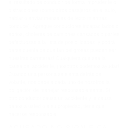
preparan los casos como si fueran a ir a juicio.
Oponerse a los abogados y compañías de
seguros saben que estamos dispuestos a tratar
los casos, haciéndolos más propensos a
proponer una solución aceptable. Cuando no
hacen una buena oferta, nuestros abogados
están dispuestos a comparecer ante el tribunal.
Las causas de los accidentes automovilísticos
varían. Lo más común es que los choques son
el resultado de conducir de forma imprudente o
distracciones (como otros pasajeros en el auto,
hablar o enviar mensajes de texto mientras
conduce). Agregue conductores incapacitados o
ebrios, choferes de camiones cansados o partes
defectuosas a la lista de posibilidades ¡y podrá
darse cuenta de que tan peligrosas pueden ser