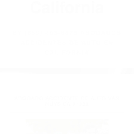
(855) 403-8675
Abogados
Accidentes De
Auto En
California
BY
(855) 403-8675 ABOGADOS
ACCIDENTES DE AUTO EN
CALIFORNIA