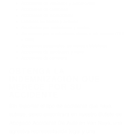
Reventón de llanta o neumático
OBTENGA AYUDA LEGAL
DE ABOGADO ACCIDENTE
DE AUTO EN VAN NUYS CA
Nuestros reconocidos y expertos abogados de
lesiones personales en Van Nuys lucharán
hasta las últimas consecuencias para que usted
obtenga la indemnización que merece por:
Accidentes de vehículos y automóviles
Accidentes de camiones
Accidentes de motocicletas
Lesiones en barcos y aviones
Accidentes por resbalones y caídas
Accidentes por conductores ebrios o intoxicados (DUI
y DWI)
Accidentes peatonales, de motos y bicicletas
Accidentes de autobuses y trene