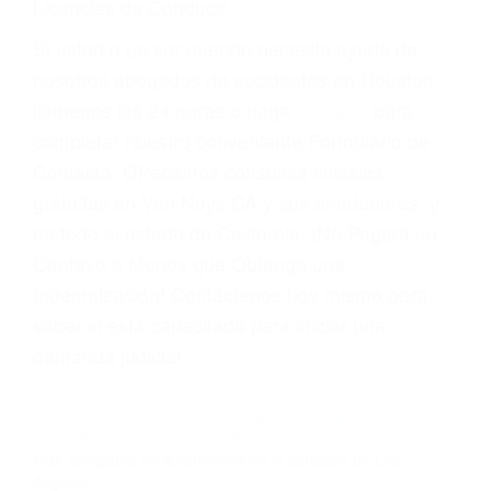
compañía de seguros incluso podría cancelar su
póliza, o incrementarla sustancialmente. No
corra el riesgo. Contacte a nuestro abogado en
violaciones de tránsito hoy mismo y obtenga un
servicio personalizado y una representación
legal de la más alta calidad.
Para aprender más sobre las consecuencias de
las violaciones de tráfico, por favor visite nuestra
página informativa de Suspensiones de
Licencias de Conducir.
Si usted o un ser querido necesita ayuda de
nosotros abogados de accidentes en Houston,
llámenos las 24 horas o haga
clic aquí
para
completar nuestro conveniente Formulario de
Contacto. Ofrecemos consultas iniciales
gratuitas en Van Nuys CA y sus alrededores, y