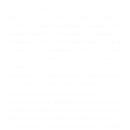
nuestras carreteras! Cualquiera que sea la
causa del accidente, ¡nosotros podemos ayudar!
Cuando una persona se sienta detrás del
volante, nos debe a cada uno de nosotros la
obligación de manejar responsablemente. Si
otro conductor causa un accidente y le causa
daños a usted o a su propiedad, tiene que
hacerse responsable.
ACUSADO NO SIGNIFICA
CULPABLE
Sólo por el hecho de haber recibido un ticket no
significa que usted sea culpable. Nuestro trafico
abogado describirá claramente sus opciones y
le proveerá con su mejor asesoría legal. Él tiene
más de 17 años de experiencia legal, los cuales