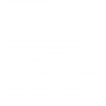
defectuosas a la lista de posibilidades ¡y podrá
darse cuenta de que tan peligrosas pueden ser
nuestras carreteras! Cualquiera que sea la
causa del accidente, ¡nosotros podemos ayudar!
Cuando una persona se sienta detrás del
volante, nos debe a cada uno de nosotros la
obligación de manejar responsablemente. Si
otro conductor causa un accidente y le causa
daños a usted o a su propiedad, tiene que
hacerse responsable.
ACUSADO NO SIGNIFICA
CULPABLE
Sólo por el hecho de haber recibido un ticket no
significa que usted sea culpable. Nuestro trafico
abogado describirá claramente sus opciones y