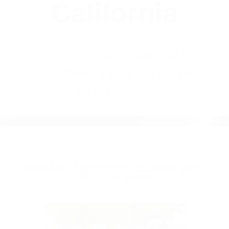
(855) 403-8675
Abogados
Accidentes De
Auto En
California
BY
(855) 403-8675 ABOGADOS
ACCIDENTES DE AUTO EN
CALIFORNIA