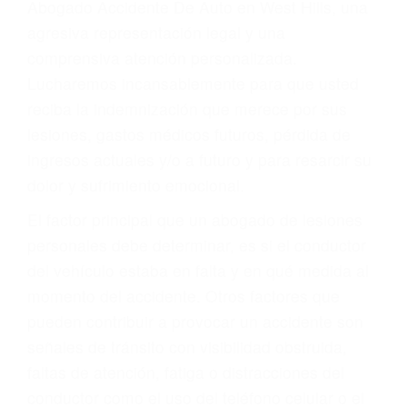
Accidentes peatonales, de motos y bicicletas
Accidentes de autobuses y trene
Accidentes de carretera
OBTENGA LA
INDEMNIZACIÓN QUE
MERECE POR SU
ACCIDENTE
Sin importar el tipo de accidente que haya
sufrido, usted encontrará en nuestro Bufete de
Abogado Accidente De Auto en West Hills, una
agresiva representación legal y una
comprensiva atención personalizada.
Lucharemos incansablemente para que usted
reciba la indemnización que merece por sus
lesiones, gastos médicos futuros, pérdida de
ingresos actuales y/o a futuro y para resarcir su