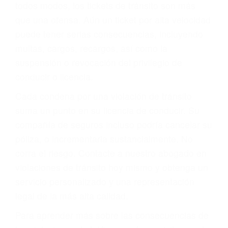
le proveerá con su mejor asesoría legal. Él tiene
más de 17 años de experiencia legal, los cuales
pondrá a su disposición. Con el soporte de su
experimentado equipo legal, él trabajará para
minimizar las posibles consecuencias negativas
de su violación a las leyes de tránsito.
En los años anteriores, las personas no
dudaban en pagar los tickets de tráfico que les
pusieran y así continuaban con su vida. Hoy, de
todos modos, los tickets de tránsito son más
que una ofensa. Aún un ticket por alta velocidad
puede tener serias consecuencias, incluyendo
multas, cargos, recargos, así como la
suspensión o revocación del privilegio de
conducir o licencia.
Cada condena por una violación de tránsito