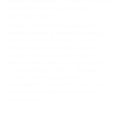
suma un punto en su licencia de conducir. Su
compañía de seguros incluso podría cancelar su
póliza, o incrementarla sustancialmente. No
corra el riesgo. Contacte a nuestro abogado en
violaciones de tránsito hoy mismo y obtenga un
servicio personalizado y una representación
legal de la más alta calidad.
Para aprender más sobre las consecuencias de
las violaciones de tráfico, por favor visite nuestra
página informativa de Suspensiones de
Licencias de Conducir.
Si usted o un ser querido necesita ayuda de
nosotros abogados de accidentes en Houston,
llámenos las 24 horas o haga
clic aquí
para
completar nuestro conveniente Formulario de