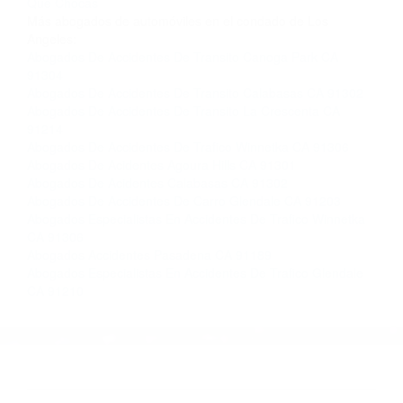
Contacto. Ofrecemos consultas iniciales
gratuitas en West Hills CA y sus alrededores, y
en todo el estado de California. ¡No Pagará un
Centavo a Menos que Obtenga una
Indemnización! Contáctenos hoy mismo para
saber si está capacitado para iniciar una
demanda judicial.
Accidentes De Autos De Carreras
Que Significa So�ar
Que Chocas
Más abogados de automóviles en el condado de Los
Angeles:
Abogados De Accidentes De Transito Canoga Park CA
91304
Abogados De Accidentes De Transito Calabasas CA 91302
Abogados De Accidentes De Transito La Crescenta CA
91214
Abogados De Accidentes De Trafico Winnetka CA 91306
Abogados De Acidentes Agoura Hills CA 91301