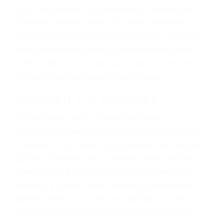
dolor y sufrimiento emocional.
El factor principal que un abogado de lesiones
personales debe determinar, es si el conductor
del vehículo estaba en falta y en qué medida al
momento del accidente. Otros factores que
pueden contribuir a provocar un accidente son
señales de tránsito con visibilidad obstruida,
faltas de atención, fatiga o distracciones del
conductor como el uso del teléfono celular o el
GPS, mal estado de la carretera o condiciones
climáticas desfavorables. Nuestros expertos
abogados de accidentes en West Hills, revisarán
exhaustivamente todos los factores que están
involucrados en su caso para que la justicia le
otorgue la compensación que merece.