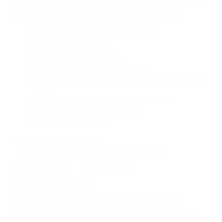
Conducir de manera imprudente
Conducir bajo los efectos del alcohol
Reventón de llanta o neumático
OBTENGA AYUDA LEGAL
DE ABOGADO ACCIDENTE
DE AUTO EN WEST HILLS
CA
Nuestros reconocidos y expertos abogados de
lesiones personales en West Hills lucharán
hasta las últimas consecuencias para que usted
obtenga la indemnización que merece por:
Accidentes de vehículos y automóviles
Accidentes de camiones
Accidentes de motocicletas
Lesiones en barcos y aviones
Accidentes por resbalones y caídas
Accidentes por conductores ebrios o intoxicados (DUI
y DWI)