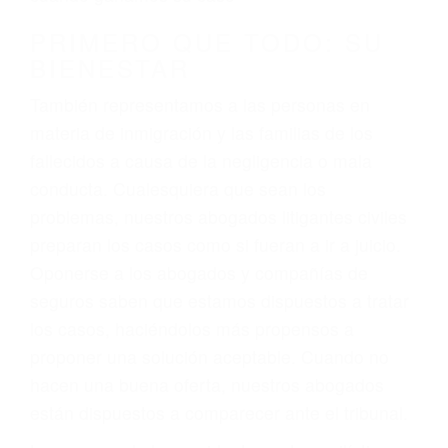
conducción
4. Usted tiene derecho de hacer un reclamo por
sus lesiones aunque no tenga seguro para su
auto.
5. Podemos atenderte en su propio casa, por
teléfono o en nuestra oficina en West Hills
6. Las consultas están gratis; solo nos paga
cuando ganamos su caso
PRIMERO QUE TODO: SU
BIENESTAR
También representamos a las personas en
materia de inmigración y las familias de los
fallecidos a causa de la negligencia o mala
conducta. Cualesquiera que sean los