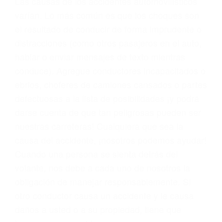
problemas, nuestros abogados litigantes civiles
preparan los casos como si fueran a ir a juicio.
Oponerse a los abogados y compañías de
seguros saben que estamos dispuestos a tratar
los casos, haciéndolos más propensos a
proponer una solución aceptable. Cuando no
hacen una buena oferta, nuestros abogados
están dispuestos a comparecer ante el tribunal.
Las causas de los accidentes automovilísticos
varían. Lo más común es que los choques son
el resultado de conducir de forma imprudente o
distracciones (como otros pasajeros en el auto,
hablar o enviar mensajes de texto mientras
conduce). Agregue conductores incapacitados o
ebrios, choferes de camiones cansados o partes