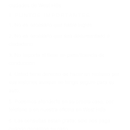
CHOCAR ES NORMAL
Es triste pero cierto, si usted conduce un
automóvil en nuestras calles y carreteras, tarde
o temprano va a tener un accidente. No importa
qué tan cuidadoso sea, cuando usted conduce,
siempre habrá alguien que no está prestando
atención y puede causar un terrible accidente
automovilístico. Esto es muy factible si usted
conduce regularmente en una de las grandes
ciudades de West Hills.
6 PUNTOS IMPORTANTES
1. No es necesario que hable Ingles
2. No es necesario que sea documentado o
ciudadano
3. No importa si tiene un pase/licencia de