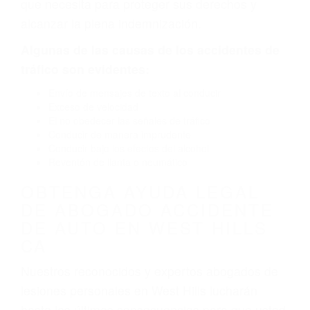
por fallas en el diseño de seguridad de la
carretera, divisor, el hombro, la señalización de
barandas o pobres o la iluminación.
La causa exacta de un accidente de auto no
siempre es evidente. Si su lesión es el resultado
de un accidente de coche, accidente de camión,
accidente de autobús, accidente de motocicleta
o accidente SUV nuestra los abogados de
accidentes de auto encontrará las respuestas
que necesita para proteger sus derechos y
alcanzar la plena indemnización.
Algunas de las causas de los accidentes de
tráfico son evidentes:
Envío de mensajes de texto al conducir
Exceso de velocidad
El no obedecer las señales de tráfico