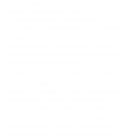
Accidentes peatonales, de motos y bicicletas
Accidentes de autobuses y trene
Accidentes de carretera
OBTENGA LA
INDEMNIZACIÓN QUE
MERECE POR SU
ACCIDENTE
Sin importar el tipo de accidente que haya
sufrido, usted encontrará en nuestro Bufete de
Abogados Accidentes en Santa Clarita, una
agresiva representación legal y una
comprensiva atención personalizada.
Lucharemos incansablemente para que usted
reciba la indemnización que merece por sus
lesiones, gastos médicos futuros, pérdida de
ingresos actuales y/o a futuro y para resarcir su