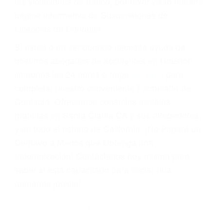
suma un punto en su licencia de conducir. Su
compañía de seguros incluso podría cancelar su
póliza, o incrementarla sustancialmente. No
corra el riesgo. Contacte a nuestro abogado en
violaciones de tránsito hoy mismo y obtenga un
servicio personalizado y una representación
legal de la más alta calidad.
Para aprender más sobre las consecuencias de
las violaciones de tráfico, por favor visite nuestra
página informativa de Suspensiones de
Licencias de Conducir.
Si usted o un ser querido necesita ayuda de
nosotros abogados de accidentes en Houston,
llámenos las 24 horas o haga
clic aquí
para
completar nuestro conveniente Formulario de