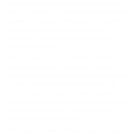
le proveerá con su mejor asesoría legal. Él tiene
más de 17 años de experiencia legal, los cuales
pondrá a su disposición. Con el soporte de su
experimentado equipo legal, él trabajará para
minimizar las posibles consecuencias negativas
de su violación a las leyes de tránsito.
En los años anteriores, las personas no
dudaban en pagar los tickets de tráfico que les
pusieran y así continuaban con su vida. Hoy, de
todos modos, los tickets de tránsito son más
que una ofensa. Aún un ticket por alta velocidad
puede tener serias consecuencias, incluyendo
multas, cargos, recargos, así como la
suspensión o revocación del privilegio de
conducir o licencia.
Cada condena por una violación de tránsito