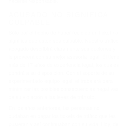
defectuosas a la lista de posibilidades ¡y podrá
darse cuenta de que tan peligrosas pueden ser
nuestras carreteras! Cualquiera que sea la
causa del accidente, ¡nosotros podemos ayudar!
Cuando una persona se sienta detrás del
volante, nos debe a cada uno de nosotros la
obligación de manejar responsablemente. Si
otro conductor causa un accidente y le causa
daños a usted o a su propiedad, tiene que
hacerse responsable.
ACUSADO NO SIGNIFICA
CULPABLE
Sólo por el hecho de haber recibido un ticket no
significa que usted sea culpable. Nuestro trafico
abogado describirá claramente sus opciones y