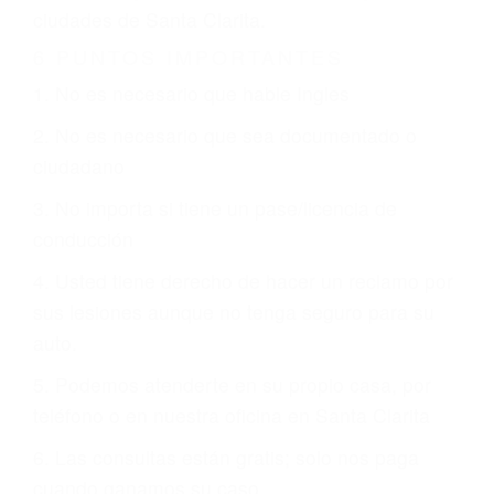
CHOCAR ES NORMAL
Es triste pero cierto, si usted conduce un
automóvil en nuestras calles y carreteras, tarde
o temprano va a tener un accidente. No importa
qué tan cuidadoso sea, cuando usted conduce,
siempre habrá alguien que no está prestando
atención y puede causar un terrible accidente
automovilístico. Esto es muy factible si usted
conduce regularmente en una de las grandes
ciudades de Santa Clarita.
6 PUNTOS IMPORTANTES
1. No es necesario que hable Ingles
2. No es necesario que sea documentado o
ciudadano
3. No importa si tiene un pase/licencia de