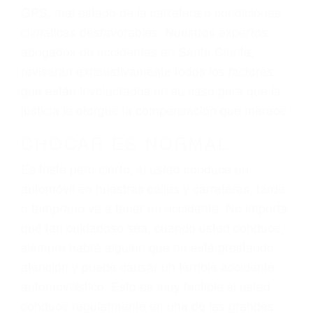
dolor y sufrimiento emocional.
El factor principal que un abogado de lesiones
personales debe determinar, es si el conductor
del vehículo estaba en falta y en qué medida al
momento del accidente. Otros factores que
pueden contribuir a provocar un accidente son
señales de tránsito con visibilidad obstruida,
faltas de atención, fatiga o distracciones del
conductor como el uso del teléfono celular o el
GPS, mal estado de la carretera o condiciones
climáticas desfavorables. Nuestros expertos
abogados de accidentes en Santa Clarita,
revisarán exhaustivamente todos los factores
que están involucrados en su caso para que la
justicia le otorgue la compensación que merece.