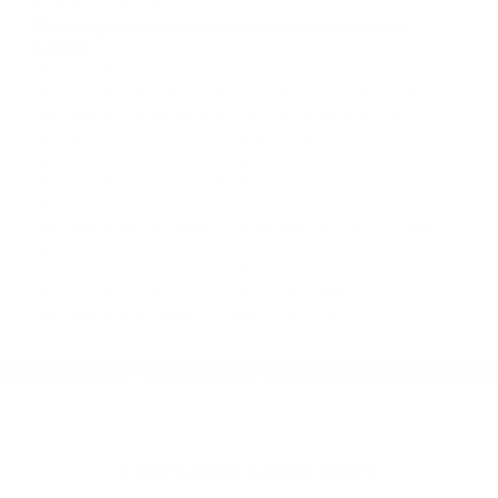
Contacto. Ofrecemos consultas iniciales
gratuitas en Santa Clarita CA y sus alrededores,
y en todo el estado de California. ¡No Pagará un
Centavo a Menos que Obtenga una
Indemnización! Contáctenos hoy mismo para
saber si está capacitado para iniciar una
demanda judicial.
Que Son Los Choques Automovilisticos California
Causas
De Un Accidente Automovilistico California
Más abogados de automóviles en el condado de Los
Angeles:
Abogados Para Accidentes De Carro Northridge CA 91324
Abogados De Accidentes De Carro Northridge CA 91325
Abogado Accidente De Auto Canoga Park CA 91304
Abogados De Accidentes De Transito Mission Hills CA 91345
Abogados De Accidentes De Transito Glendale CA 91202
Abogados De Accidentes De Transito Canoga Park CA
91303