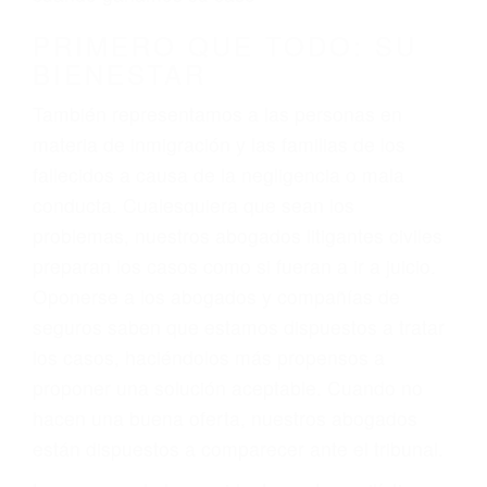
conducción
4. Usted tiene derecho de hacer un reclamo por
sus lesiones aunque no tenga seguro para su
auto.
5. Podemos atenderte en su propio casa, por
teléfono o en nuestra oficina en Santa Clarita
6. Las consultas están gratis; solo nos paga
cuando ganamos su caso
PRIMERO QUE TODO: SU
BIENESTAR
También representamos a las personas en
materia de inmigración y las familias de los
fallecidos a causa de la negligencia o mala
conducta. Cualesquiera que sean los