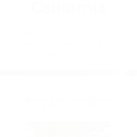
(855) 403-8675
Abogados
Accidentes De
Auto En
California
BY
(855) 403-8675 ABOGADOS
ACCIDENTES DE AUTO EN
CALIFORNIA