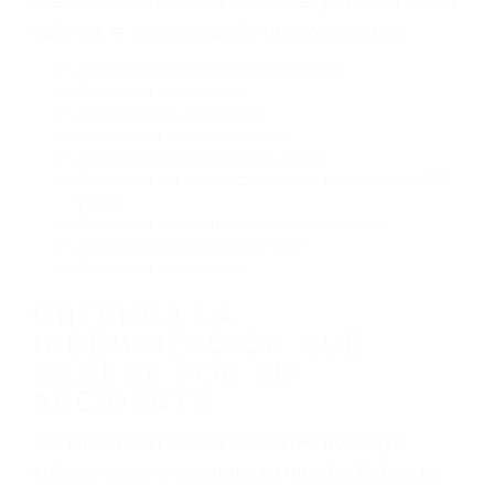
Conducir de manera imprudente
Conducir bajo los efectos del alcohol
Reventón de llanta o neumático
OBTENGA AYUDA LEGAL
DE ABOGADOS
ACCIDENTES EN SANTA
CLARITA CA
Nuestros reconocidos y expertos abogados de
lesiones personales en Santa Clarita lucharán
hasta las últimas consecuencias para que usted
obtenga la indemnización que merece por:
Accidentes de vehículos y automóviles
Accidentes de camiones
Accidentes de motocicletas
Lesiones en barcos y aviones
Accidentes por resbalones y caídas
Accidentes por conductores ebrios o intoxicados (DUI
y DWI)