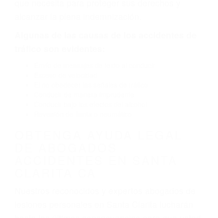
causado por fallas en el diseño de seguridad de
la carretera, divisor, el hombro, la señalización
de barandas o pobres o la iluminación.
La causa exacta de un accidente de auto no
siempre es evidente. Si su lesión es el resultado
de un accidente de coche, accidente de camión,
accidente de autobús, accidente de motocicleta
o accidente SUV nuestra los abogados de
accidentes de auto encontrará las respuestas
que necesita para proteger sus derechos y
alcanzar la plena indemnización.
Algunas de las causas de los accidentes de
tráfico son evidentes:
Envío de mensajes de texto al conducir
Exceso de velocidad
El no obedecer las señales de tráfico