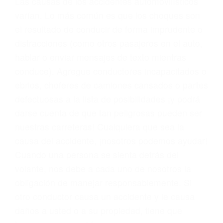
problemas, nuestros abogados litigantes civiles
preparan los casos como si fueran a ir a juicio.
Oponerse a los abogados y compañías de
seguros saben que estamos dispuestos a tratar
los casos, haciéndolos más propensos a
proponer una solución aceptable. Cuando no
hacen una buena oferta, nuestros abogados
están dispuestos a comparecer ante el tribunal.
Las causas de los accidentes automovilísticos
varían. Lo más común es que los choques son
el resultado de conducir de forma imprudente o
distracciones (como otros pasajeros en el auto,
hablar o enviar mensajes de texto mientras
conduce). Agregue conductores incapacitados o
ebrios, choferes de camiones cansados o partes