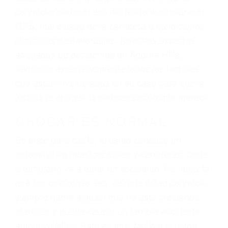
ingresos actuales y/o a futuro y para resarcir su
dolor y sufrimiento emocional.
El factor principal que un abogado de lesiones
personales debe determinar, es si el conductor
del vehículo estaba en falta y en qué medida al
momento del accidente. Otros factores que
pueden contribuir a provocar un accidente son
señales de tránsito con visibilidad obstruida,
faltas de atención, fatiga o distracciones del
conductor como el uso del teléfono celular o el
GPS, mal estado de la carretera o condiciones
climáticas desfavorables. Nuestros expertos
abogados de accidentes en Agoura Hills,
revisarán exhaustivamente todos los factores
que están involucrados en su caso para que la