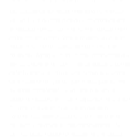
fallecidos a causa de la negligencia o mala
conducta. Cualesquiera que sean los
problemas, nuestros abogados litigantes civiles
preparan los casos como si fueran a ir a juicio.
Oponerse a los abogados y compañías de
seguros saben que estamos dispuestos a tratar
los casos, haciéndolos más propensos a
proponer una solución aceptable. Cuando no
hacen una buena oferta, nuestros abogados
están dispuestos a comparecer ante el tribunal.
Las causas de los accidentes automovilísticos
varían. Lo más común es que los choques son
el resultado de conducir de forma imprudente o
distracciones (como otros pasajeros en el auto,
hablar o enviar mensajes de texto mientras
conduce). Agregue conductores incapacitados o