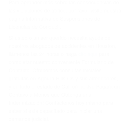
Cada condena por una violación de tránsito
suma un punto en su licencia de conducir. Su
compañía de seguros incluso podría cancelar su
póliza, o incrementarla sustancialmente. No
corra el riesgo. Contacte a nuestro abogado en
violaciones de tránsito hoy mismo y obtenga un
servicio personalizado y una representación
legal de la más alta calidad.
Para aprender más sobre las consecuencias de
las violaciones de tráfico, por favor visite nuestra
página informativa de Suspensiones de
Licencias de Conducir.
Si usted o un ser querido necesita ayuda de
nosotros abogados de accidentes en Houston,
llámenos las 24 horas o haga
clic aquí
para