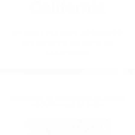
(855) 403-8675
Abogados
Accidentes De
Auto En
California
BY
(855) 403-8675 ABOGADOS
ACCIDENTES DE AUTO EN
CALIFORNIA