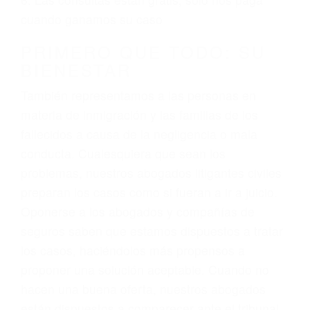
3. No importa si tiene un pase/licencia de
conducción
4. Usted tiene derecho de hacer un reclamo por
sus lesiones aunque no tenga seguro para su
auto.
5. Podemos atenderte en su propio casa, por
teléfono o en nuestra oficina en Agoura Hills
6. Las consultas están gratis; solo nos paga
cuando ganamos su caso
PRIMERO QUE TODO: SU
BIENESTAR
También representamos a las personas en
materia de inmigración y las familias de los