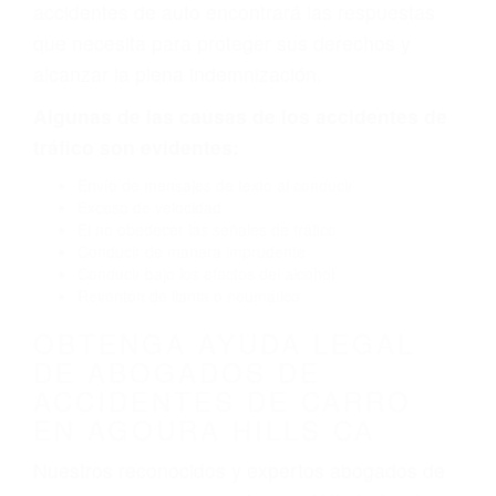
defectuoso. A veces el accidente es causado
por fallas en el diseño de seguridad de la
carretera, divisor, el hombro, la señalización de
barandas o pobres o la iluminación.
La causa exacta de un accidente de auto no
siempre es evidente. Si su lesión es el resultado
de un accidente de coche, accidente de camión,
accidente de autobús, accidente de motocicleta
o accidente SUV nuestra los abogados de
accidentes de auto encontrará las respuestas
que necesita para proteger sus derechos y
alcanzar la plena indemnización.
Algunas de las causas de los accidentes de
tráfico son evidentes:
Envío de mensajes de texto al conducir
Exceso de velocidad