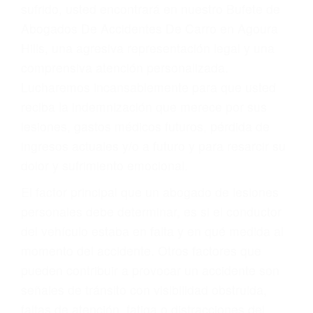
Accidentes por conductores ebrios o intoxicados (DUI
y DWI)
Accidentes peatonales, de motos y bicicletas
Accidentes de autobuses y trene
Accidentes de carretera
OBTENGA LA
INDEMNIZACIÓN QUE
MERECE POR SU
ACCIDENTE
Sin importar el tipo de accidente que haya
sufrido, usted encontrará en nuestro Bufete de
Abogados De Accidentes De Carro en Agoura
Hills, una agresiva representación legal y una
comprensiva atención personalizada.
Lucharemos incansablemente para que usted
reciba la indemnización que merece por sus
lesiones, gastos médicos futuros, pérdida de