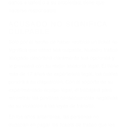
ebrios, choferes de camiones cansados o partes
defectuosas a la lista de posibilidades ¡y podrá
darse cuenta de que tan peligrosas pueden ser
nuestras carreteras! Cualquiera que sea la
causa del accidente, ¡nosotros podemos ayudar!
Cuando una persona se sienta detrás del
volante, nos debe a cada uno de nosotros la
obligación de manejar responsablemente. Si
otro conductor causa un accidente y le causa
daños a usted o a su propiedad, tiene que
hacerse responsable.
ACUSADO NO SIGNIFICA
CULPABLE
Sólo por el hecho de haber recibido un ticket no
significa que usted sea culpable. Nuestro trafico