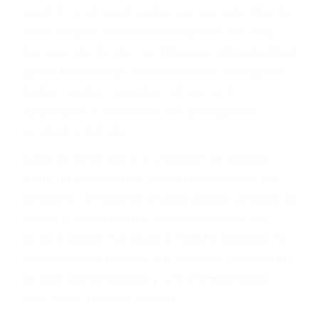
abogado describirá claramente sus opciones y
le proveerá con su mejor asesoría legal. Él tiene
más de 17 años de experiencia legal, los cuales
pondrá a su disposición. Con el soporte de su
experimentado equipo legal, él trabajará para
minimizar las posibles consecuencias negativas
de su violación a las leyes de tránsito.
En los años anteriores, las personas no
dudaban en pagar los tickets de tráfico que les
pusieran y así continuaban con su vida. Hoy, de
todos modos, los tickets de tránsito son más
que una ofensa. Aún un ticket por alta velocidad
puede tener serias consecuencias, incluyendo
multas, cargos, recargos, así como la
suspensión o revocación del privilegio de
conducir o licencia.