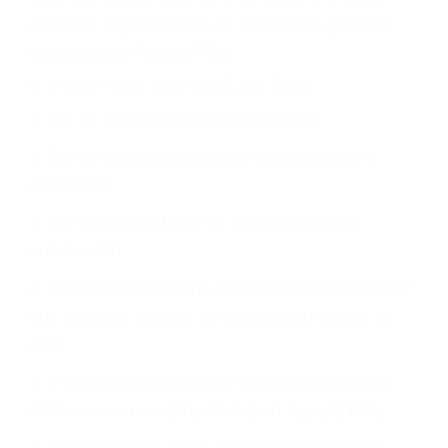
justicia le otorgue la compensación que merece.
CHOCAR ES NORMAL
Es triste pero cierto, si usted conduce un
automóvil en nuestras calles y carreteras, tarde
o temprano va a tener un accidente. No importa
qué tan cuidadoso sea, cuando usted conduce,
siempre habrá alguien que no está prestando
atención y puede causar un terrible accidente
automovilístico. Esto es muy factible si usted
conduce regularmente en una de las grandes
ciudades de Agoura Hills.
6 PUNTOS IMPORTANTES
1. No es necesario que hable Ingles
2. No es necesario que sea documentado o
ciudadano