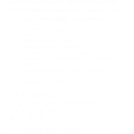
El no obedecer las señales de tráfico
Conducir de manera imprudente
Conducir bajo los efectos del alcohol
Reventón de llanta o neumático
OBTENGA AYUDA LEGAL
DE ABOGADOS DE
ACCIDENTES DE CARRO
EN AGOURA HILLS CA
Nuestros reconocidos y expertos abogados de
lesiones personales en Agoura Hills lucharán
hasta las últimas consecuencias para que usted
obtenga la indemnización que merece por:
Accidentes de vehículos y automóviles
Accidentes de camiones
Accidentes de motocicletas
Lesiones en barcos y aviones
Accidentes por resbalones y caídas