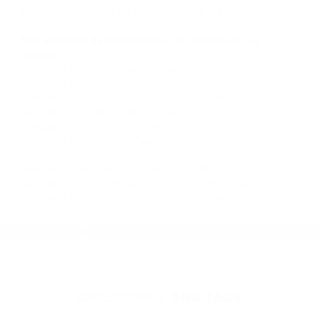
completar nuestro conveniente Formulario de
Contacto. Ofrecemos consultas iniciales
gratuitas en Agoura Hills CA y sus alrededores,
y en todo el estado de California. ¡No Pagará un
Centavo a Menos que Obtenga una
Indemnización! Contáctenos hoy mismo para
saber si está capacitado para iniciar una
demanda judicial.
Fotos De Accidentes De Autos California
Un Accidente
Automovilistico California
Más abogados de automóviles en el condado de Los
Angeles:
Abogados Para Accidentes De Carro Glendale CA 91222
Abogados De Acidentes Glendale CA 91208
Abogados De Accidentes De Transito Glendale CA 91201
Abogados Para Accidentes De Carro Glendale CA 91210
Abogados Accidentes Glendale CA 91201