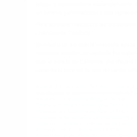
4. Usted tiene derecho de hacer un recl
5. Podemos atenderte en su propio casa, 
6. Las consultas están gratis; solo nos
PRIMERO QUE TODO: 
También representamos a las personas en 
conducta. Cualesquiera que sean los probl
Oponerse a los abogados y compañías de
proponer una solución aceptable. Cuando
Las causas de los accidentes automovilís
imprudente o distracciones (como otros p
incapacitados o ebrios, choferes de cami
peligrosas pueden ser nuestras carreter
se sienta detrás del volante, nos debe a
accidente y le causa daños a usted o a s