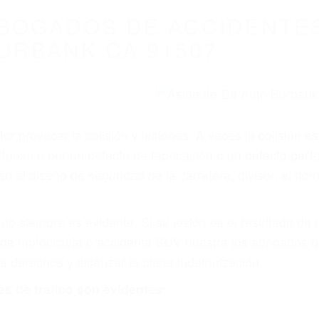
WELCOME TO
8675 Abogados Ac
Auto En Californi