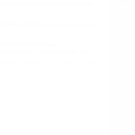
o.
a causa de la negligencia o mala
casos como si fueran a ir a juicio.
sos, haciéndolos más propensos a
spuestos a comparecer ante el tribunal.
esultado de conducir de forma
 mientras conduce). Agregue conductores
idades ¡y podrá darse cuenta de que tan
os podemos ayudar! Cuando una persona
blemente. Si otro conductor causa un