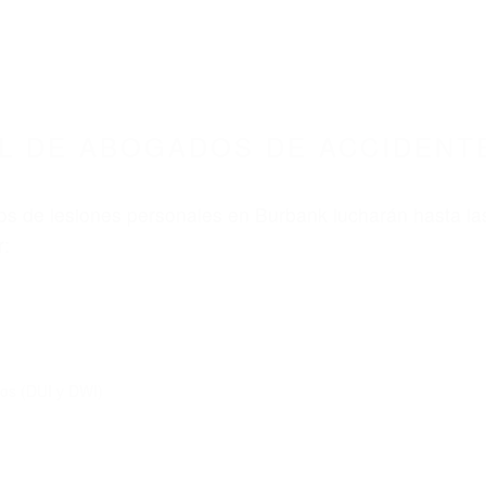
8675 ABOGADOS ACCIDENTES DE AUTO
DOS DE ACCIDENTES DE CARRO BURBANK CA
nt category
BOGADOS DE ACCIDENTE
URBANK CA 91507