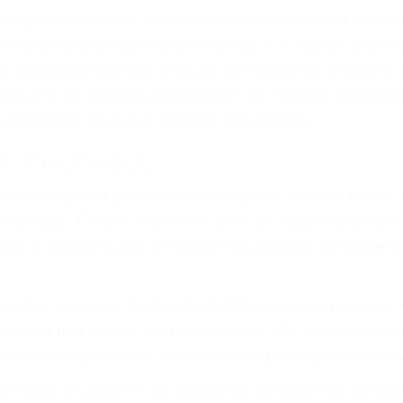
iones personales debe determinar, es si el conductor de
que pueden contribuir a provocar un accidente son señale
 del conductor como el uso del teléfono celular o el GPS
rtos abogados de accidentes en Burbank, revisarán exha
icia le otorgue la compensación que merece.
n automóvil en nuestras calles y carreteras, tarde o temp
duce, siempre habrá alguien que no está prestando aten
actible si usted conduce regularmente en una de las gr
o o ciudadano
e conducción