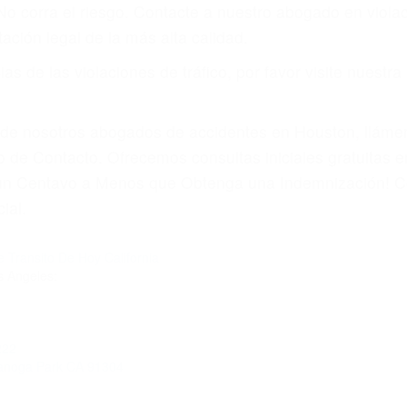
amo por sus lesiones aunque no tenga seguro para su aut
por teléfono o en nuestra oficina en Burbank
 paga cuando ganamos su caso
SU BIENESTAR
materia de inmigración y las familias de los fallecidos 
emas, nuestros abogados litigantes civiles preparan los 
 seguros saben que estamos dispuestos a tratar los ca
 no hacen una buena oferta, nuestros abogados están di
ticos varían. Lo más común es que los choques son el r
asajeros en el auto, hablar o enviar mensajes de texto
ones cansados o partes defectuosas a la lista de posibil
as! Cualquiera que sea la causa del accidente, ¡nosotr
 cada uno de nosotros la obligación de manejar responsa
u propiedad, tiene que hacerse responsable.