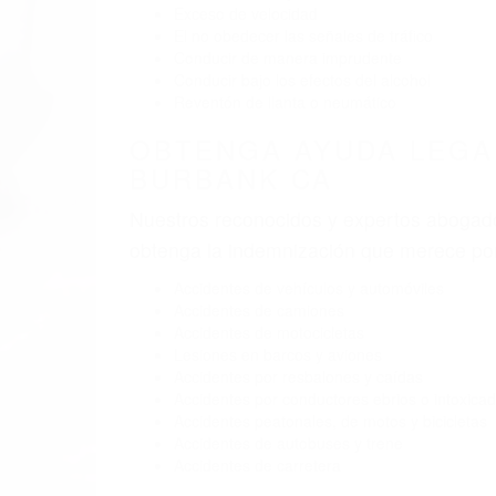
BY
(855) 403-
ABOGA
Pare
A
B