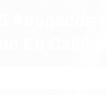
75 Abogados 
to En Califor
ABOUT
CONTACT
PRIVAC