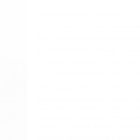
BURBANK CA
Nuestros reconocidos y expertos abogado
obtenga la indemnización que merece po
Accidentes de vehículos y automóviles
Accidentes de camiones
Accidentes de motocicletas
Lesiones en barcos y aviones
Accidentes por resbalones y caídas
Accidentes por conductores ebrios o intoxica
Accidentes peatonales, de motos y bicicletas
Accidentes de autobuses y trene
Accidentes de carretera
OBTENGA LA INDEMNI
Sin importar el tipo de accidente que ha
una agresiva representación legal y una
indemnización que merece por sus lesiones
sufrimiento emocional.