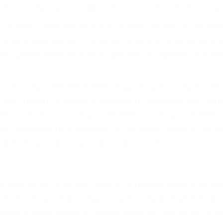
r provocar la colisión y lesiones. A veces la colisión es
uoso o por un defecto de fabricación o un defecto part
en el diseño de seguridad de la carretera, divisor, el ho
no siempre es evidente. Si su lesión es el resultado de
 de motocicleta o accidente SUV nuestra los abogados d
s derechos y alcanzar la plena indemnización.
s de tráfico son evidentes:
L DE ABOGADOS DE ACCIDENT