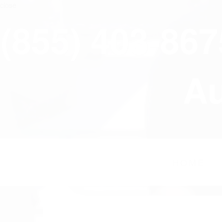
close
(855) 403-86
Au
HOME