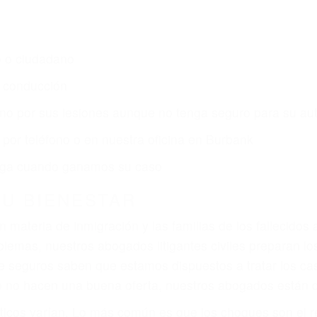
s de lesiones personales en Burbank lucharán hasta la
r:
dos (DUI y DWI)
ZACIÓN QUE MERECE POR SU A
ya sufrido, usted encontrará en nuestro Bufete de Abog
 comprensiva atención personalizada. Lucharemos incan
, gastos médicos futuros, pérdida de ingresos actuales y