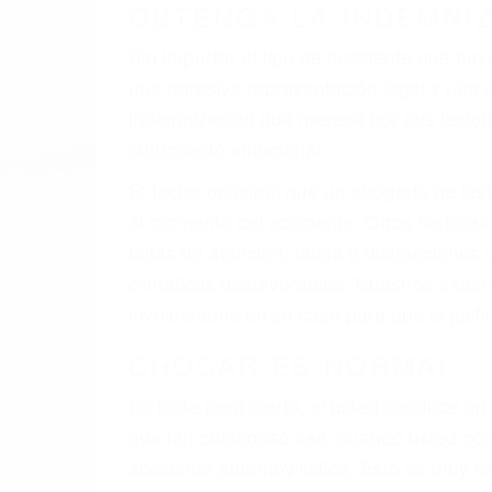
A veces los errores de más de un conducto
de motor en Burbank CA: un diseño defect
veces el accidente es causado por fallas 
pobres o la iluminación.
La causa exacta de un accidente de auto 
camión, accidente de autobús, accidente
respuestas que necesita para proteger su
Algunas de las causas de los accidente
Envío de mensajes de texto al conducir
Exceso de velocidad
El no obedecer las señales de tráfico
Conducir de manera imprudente
Conducir bajo los efectos del alcohol
Reventón de llanta o neumático
OBTENGA AYUDA LEGA