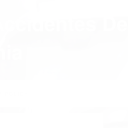
Accidentes De
nia
Y POLICY