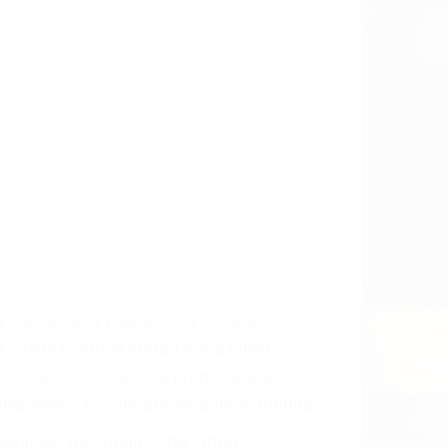
s últimas consecuencias para que usted
CCIDENTE
ados De Accidentes De Carro en Burbank,
sablemente para que usted reciba la
/o a futuro y para resarcir su dolor y