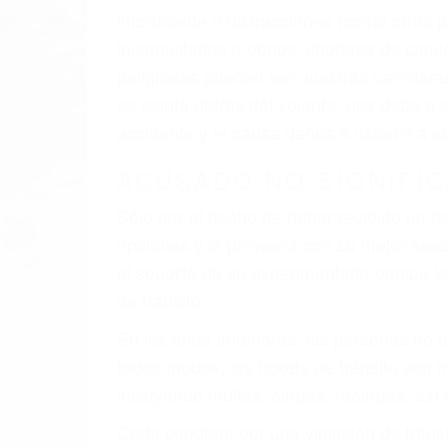
El factor principal que un abogado de les
al momento del accidente. Otros factores 
faltas de atención, fatiga o distracciones
climáticas desfavorables. Nuestros expe
involucrados en su caso para que la just
CHOCAR ES NORMAL
Es triste pero cierto, si usted conduce u
qué tan cuidadoso sea, cuando usted con
accidente automovilístico. Esto es muy f
6 PUNTOS IMPORTANTES
1. No es necesario que hable Ingles
2. No es necesario que sea documentad
3. No importa si tiene un pase/licencia d