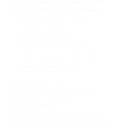
Conducir de manera imprudente
Conducir bajo los efectos del alcohol
Reventón de llanta o neumático
OBTENGA AYUDA LEGAL
DE ABOGADOS DE
ACCIDENTES DE CARRO
EN GLENDALE CA
Nuestros reconocidos y expertos abogados de
lesiones personales en Glendale lucharán hasta
las últimas consecuencias para que usted
obtenga la indemnización que merece por:
Accidentes de vehículos y automóviles
Accidentes de camiones
Accidentes de motocicletas
Lesiones en barcos y aviones
Accidentes por resbalones y caídas
Accidentes por conductores ebrios o intoxicados (DUI