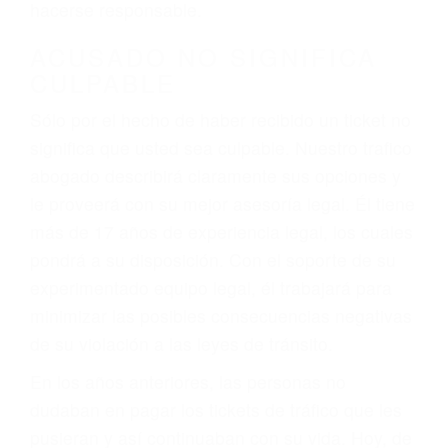
defectuosas a la lista de posibilidades ¡y podrá
darse cuenta de que tan peligrosas pueden ser
nuestras carreteras! Cualquiera que sea la
causa del accidente, ¡nosotros podemos ayudar!
Cuando una persona se sienta detrás del
volante, nos debe a cada uno de nosotros la
obligación de manejar responsablemente. Si
otro conductor causa un accidente y le causa
daños a usted o a su propiedad, tiene que
hacerse responsable.
ACUSADO NO SIGNIFICA
CULPABLE
Sólo por el hecho de haber recibido un ticket no
significa que usted sea culpable. Nuestro trafico
abogado describirá claramente sus opciones y