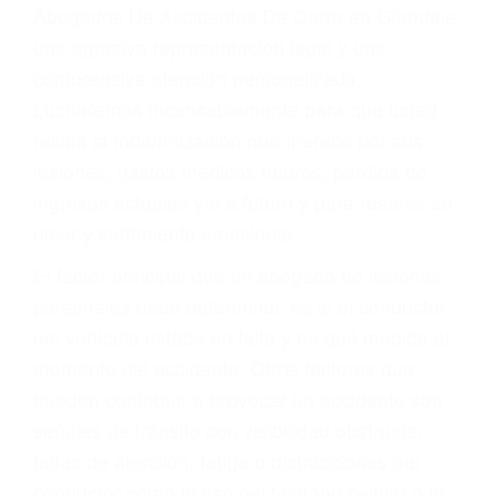
y DWI)
Accidentes peatonales, de motos y bicicletas
Accidentes de autobuses y trene
Accidentes de carretera
OBTENGA LA
INDEMNIZACIÓN QUE
MERECE POR SU
ACCIDENTE
Sin importar el tipo de accidente que haya
sufrido, usted encontrará en nuestro Bufete de
Abogados De Accidentes De Carro en Glendale,
una agresiva representación legal y una
comprensiva atención personalizada.
Lucharemos incansablemente para que usted
reciba la indemnización que merece por sus
lesiones, gastos médicos futuros, pérdida de
ingresos actuales y/o a futuro y para resarcir su