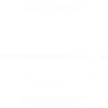
(855) 403-8675
Abogados
Accidentes De
Auto En
California
BY
(855) 403-8675 ABOGADOS
ACCIDENTES DE AUTO EN
CALIFORNIA