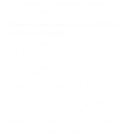
por fallas en el diseño de seguridad de la
carretera, divisor, el hombro, la señalización de
barandas o pobres o la iluminación.
La causa exacta de un accidente de auto no
siempre es evidente. Si su lesión es el resultado
de un accidente de coche, accidente de camión,
accidente de autobús, accidente de motocicleta
o accidente SUV nuestra los abogados de
accidentes de auto encontrará las respuestas
que necesita para proteger sus derechos y
alcanzar la plena indemnización.
Algunas de las causas de los accidentes de
tráfico son evidentes:
Envío de mensajes de texto al conducir
Exceso de velocidad
El no obedecer las señales de tráfico