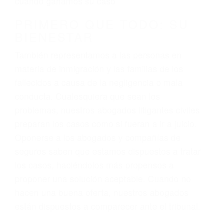
3. No importa si tiene un pase/licencia de
conducción
4. Usted tiene derecho de hacer un reclamo por
sus lesiones aunque no tenga seguro para su
auto.
5. Podemos atenderte en su propio casa, por
teléfono o en nuestra oficina en Glendale
6. Las consultas están gratis; solo nos paga
cuando ganamos su caso
PRIMERO QUE TODO: SU
BIENESTAR
También representamos a las personas en
materia de inmigración y las familias de los
fallecidos a causa de la negligencia o mala