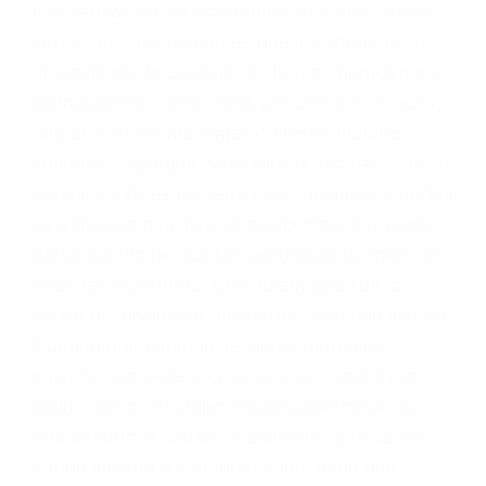
conducta. Cualesquiera que sean los
problemas, nuestros abogados litigantes civiles
preparan los casos como si fueran a ir a juicio.
Oponerse a los abogados y compañías de
seguros saben que estamos dispuestos a tratar
los casos, haciéndolos más propensos a
proponer una solución aceptable. Cuando no
hacen una buena oferta, nuestros abogados
están dispuestos a comparecer ante el tribunal.
Las causas de los accidentes automovilísticos
varían. Lo más común es que los choques son
el resultado de conducir de forma imprudente o
distracciones (como otros pasajeros en el auto,
hablar o enviar mensajes de texto mientras
conduce). Agregue conductores incapacitados o
ebrios, choferes de camiones cansados o partes