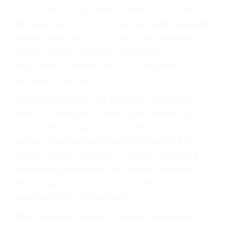
le proveerá con su mejor asesoría legal. Él tiene
más de 17 años de experiencia legal, los cuales
pondrá a su disposición. Con el soporte de su
experimentado equipo legal, él trabajará para
minimizar las posibles consecuencias negativas
de su violación a las leyes de tránsito.
En los años anteriores, las personas no
dudaban en pagar los tickets de tráfico que les
pusieran y así continuaban con su vida. Hoy, de
todos modos, los tickets de tránsito son más
que una ofensa. Aún un ticket por alta velocidad
puede tener serias consecuencias, incluyendo
multas, cargos, recargos, así como la
suspensión o revocación del privilegio de
conducir o licencia.