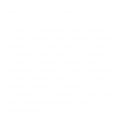
Cada condena por una violación de tránsito
suma un punto en su licencia de conducir. Su
compañía de seguros incluso podría cancelar su
póliza, o incrementarla sustancialmente. No
corra el riesgo. Contacte a nuestro abogado en
violaciones de tránsito hoy mismo y obtenga un
servicio personalizado y una representación
legal de la más alta calidad.
Para aprender más sobre las consecuencias de
las violaciones de tráfico, por favor visite nuestra
página informativa de Suspensiones de
Licencias de Conducir.
Si usted o un ser querido necesita ayuda de
nosotros abogados de accidentes en Houston,
llámenos las 24 horas o haga
clic aquí
para
completar nuestro conveniente Formulario de