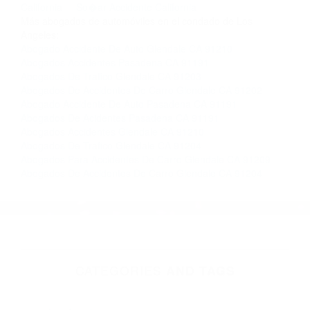
Contacto. Ofrecemos consultas iniciales
gratuitas en Glendale CA y sus alrededores, y
en todo el estado de California. ¡No Pagará un
Centavo a Menos que Obtenga una
Indemnización! Contáctenos hoy mismo para
saber si está capacitado para iniciar una
demanda judicial.
Que Significa So�ar Con Accidente Automovilistico
California
So�ar Accidente California
Más abogados de automóviles en el condado de Los
Angeles:
Abogado Accidente De Auto Glendale CA 91210
Abogados Accidentes Pasadena CA 91191
Abogados De Trafico Glendale CA 91203
Abogados De Accidentes De Carro Glendale CA 91202
Abogado Accidente De Auto Pasadena CA 91191
Abogados De Acidentes Pasadena CA 91191