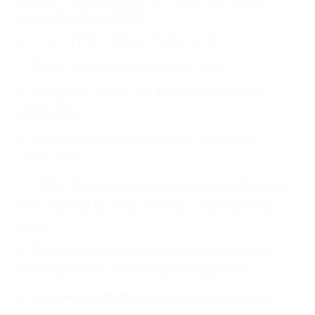
CHOCAR ES NORMAL
Es triste pero cierto, si usted conduce un
automóvil en nuestras calles y carreteras, tarde
o temprano va a tener un accidente. No importa
qué tan cuidadoso sea, cuando usted conduce,
siempre habrá alguien que no está prestando
atención y puede causar un terrible accidente
automovilístico. Esto es muy factible si usted
conduce regularmente en una de las grandes
ciudades de Glendale.
6 PUNTOS IMPORTANTES
1. No es necesario que hable Ingles
2. No es necesario que sea documentado o
ciudadano