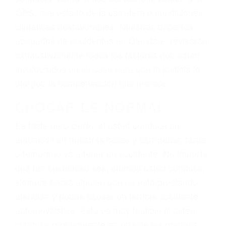
dolor y sufrimiento emocional.
El factor principal que un abogado de lesiones
personales debe determinar, es si el conductor
del vehículo estaba en falta y en qué medida al
momento del accidente. Otros factores que
pueden contribuir a provocar un accidente son
señales de tránsito con visibilidad obstruida,
faltas de atención, fatiga o distracciones del
conductor como el uso del teléfono celular o el
GPS, mal estado de la carretera o condiciones
climáticas desfavorables. Nuestros expertos
abogados de accidentes en Glendale, revisarán
exhaustivamente todos los factores que están
involucrados en su caso para que la justicia le
otorgue la compensación que merece.