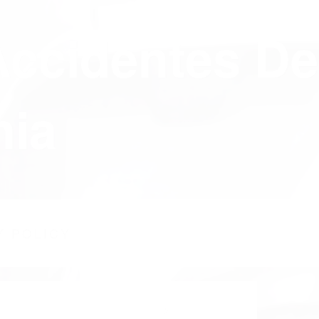
Accidentes De
nia
Y POLICY