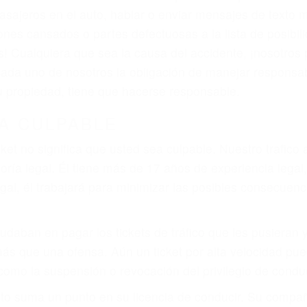
iones personales debe determinar, es si el conductor de
que pueden contribuir a provocar un accidente son señale
 del conductor como el uso del teléfono celular o el GPS
tos abogados de accidentes en Mission Hills, revisarán 
a justicia le otorgue la compensación que merece.
n automóvil en nuestras calles y carreteras, tarde o temp
duce, siempre habrá alguien que no está prestando aten
actible si usted conduce regularmente en una de las gran
o o ciudadano
e conducción