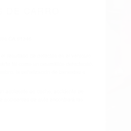
cidentes De
a