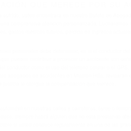
r provocar la colisión y lesiones. A veces la colisión es
defectuoso o por un defecto de fabricación o un defecto
s en el diseño de seguridad de la carretera, divisor, el 
no siempre es evidente. Si su lesión es el resultado de
 de motocicleta o accidente SUV nuestra los abogados d
s derechos y alcanzar la plena indemnización.
s de tráfico son evidentes:
L DE ABOGADOS DE ACCIDENT