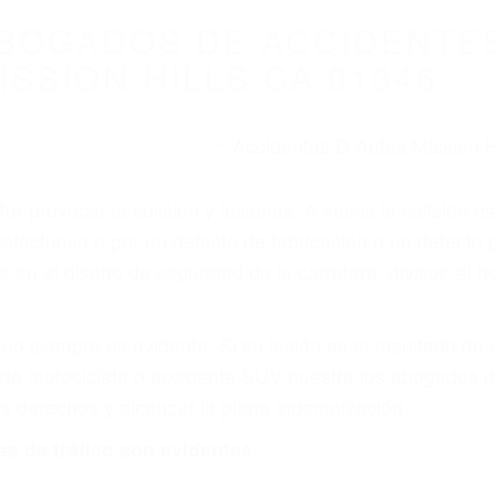
WELCOME TO
8675 Abogados Ac
Auto En Californi