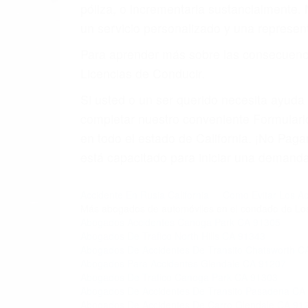
4. Usted tiene derecho de hacer un recl
5. Podemos atenderte en su propio casa, p
6. Las consultas están gratis; solo nos
PRIMERO QUE TODO: 
También representamos a las personas en 
conducta. Cualesquiera que sean los probl
Oponerse a los abogados y compañías de
proponer una solución aceptable. Cuando
Las causas de los accidentes automovilís
imprudente o distracciones (como otros p
incapacitados o ebrios, choferes de cami
peligrosas pueden ser nuestras carreter
se sienta detrás del volante, nos debe a
accidente y le causa daños a usted o a s