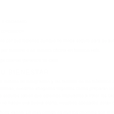
s de lesiones personales en Mission Hills lucharán has
ce por:
dos (DUI y DWI)
ZACIÓN QUE MERECE POR SU A
ya sufrido, usted encontrará en nuestro Bufete de Abog
 y una comprensiva atención personalizada. Lucharemos 
, gastos médicos futuros, pérdida de ingresos actuales y