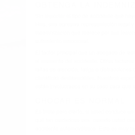
A veces los errores de más de un conducto
de motor en Mission Hills CA: un diseño 
A veces el accidente es causado por falla
pobres o la iluminación.
La causa exacta de un accidente de auto 
camión, accidente de autobús, accidente
respuestas que necesita para proteger su
Algunas de las causas de los accidente
Envío de mensajes de texto al conducir
Exceso de velocidad
El no obedecer las señales de tráfico
Conducir de manera imprudente
Conducir bajo los efectos del alcohol
Reventón de llanta o neumático
OBTENGA AYUDA LEGA