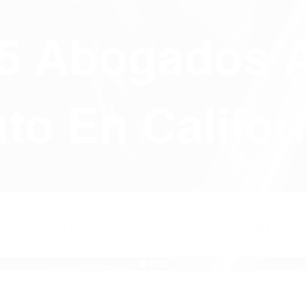
75 Abogados 
to En Califor
ABOUT
CONTACT
PRIVAC