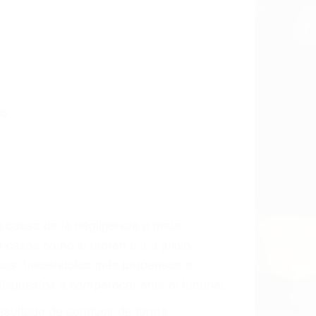
ta las últimas consecuencias para que
CCIDENTE
ados De Accidentes De Carro en Mission
incansablemente para que usted reciba la
/o a futuro y para resarcir su dolor y