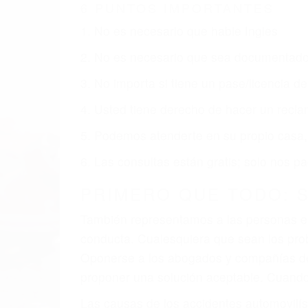
MISSION HILLS CA
Nuestros reconocidos y expertos abogado
usted obtenga la indemnización que mere
Accidentes de vehículos y automóviles
Accidentes de camiones
Accidentes de motocicletas
Lesiones en barcos y aviones
Accidentes por resbalones y caídas
Accidentes por conductores ebrios o intoxica
Accidentes peatonales, de motos y bicicletas
Accidentes de autobuses y trene
Accidentes de carretera
OBTENGA LA INDEMNI
Sin importar el tipo de accidente que ha
Hills, una agresiva representación legal
indemnización que merece por sus lesiones
sufrimiento emocional.