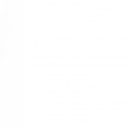
BY
(855) 403-
ABOGADO
Pare
A
M