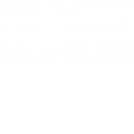
amo por sus lesiones aunque no tenga seguro para su aut
or teléfono o en nuestra oficina en Mission Hills
 paga cuando ganamos su caso
SU BIENESTAR
materia de inmigración y las familias de los fallecidos 
emas, nuestros abogados litigantes civiles preparan los 
 seguros saben que estamos dispuestos a tratar los ca
 no hacen una buena oferta, nuestros abogados están di
ticos varían. Lo más común es que los choques son el r
asajeros en el auto, hablar o enviar mensajes de texto
ones cansados o partes defectuosas a la lista de posibil
as! Cualquiera que sea la causa del accidente, ¡nosotr
 cada uno de nosotros la obligación de manejar responsa
u propiedad, tiene que hacerse responsable.