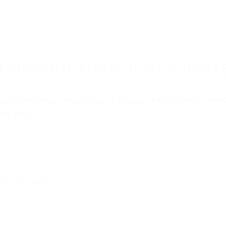
8675 ABOGADOS ACCIDENTES DE AUTO
S DE ACCIDENTES DE CARRO MISSION HILLS 
nt category
BOGADOS DE ACCIDENTE
ISSION HILLS CA 91346