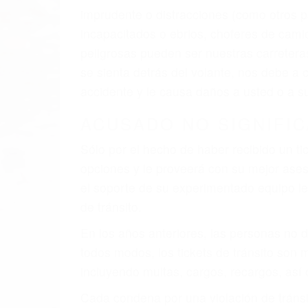
El factor principal que un abogado de les
al momento del accidente. Otros factores 
faltas de atención, fatiga o distracciones
climáticas desfavorables. Nuestros exper
están involucrados en su caso para que l
CHOCAR ES NORMAL
Es triste pero cierto, si usted conduce u
qué tan cuidadoso sea, cuando usted con
accidente automovilístico. Esto es muy f
6 PUNTOS IMPORTANTES
1. No es necesario que hable Ingles
2. No es necesario que sea documentad
3. No importa si tiene un pase/licencia d