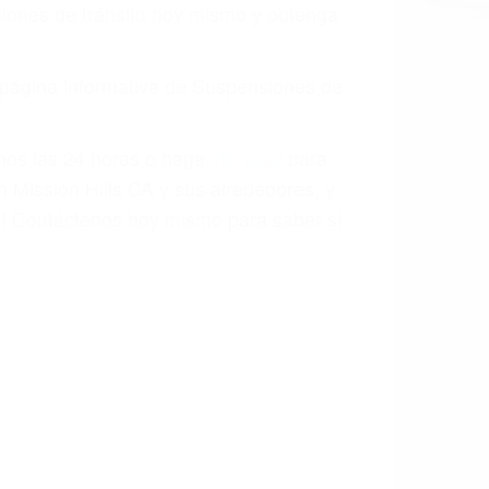
o.
a causa de la negligencia o mala
casos como si fueran a ir a juicio.
sos, haciéndolos más propensos a
spuestos a comparecer ante el tribunal.
esultado de conducir de forma
 mientras conduce). Agregue conductores
idades ¡y podrá darse cuenta de que tan
os podemos ayudar! Cuando una persona
blemente. Si otro conductor causa un