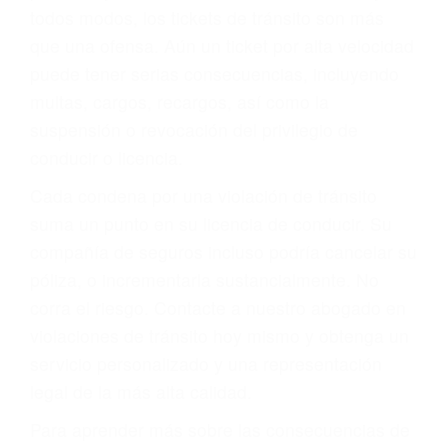
le proveerá con su mejor asesoría legal. Él tiene
más de 17 años de experiencia legal, los cuales
pondrá a su disposición. Con el soporte de su
experimentado equipo legal, él trabajará para
minimizar las posibles consecuencias negativas
de su violación a las leyes de tránsito.
En los años anteriores, las personas no
dudaban en pagar los tickets de tráfico que les
pusieran y así continuaban con su vida. Hoy, de
todos modos, los tickets de tránsito son más
que una ofensa. Aún un ticket por alta velocidad
puede tener serias consecuencias, incluyendo
multas, cargos, recargos, así como la
suspensión o revocación del privilegio de
conducir o licencia.