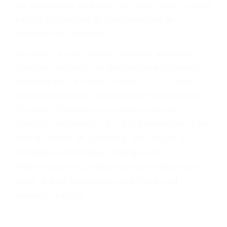
Cada condena por una violación de tránsito
suma un punto en su licencia de conducir. Su
compañía de seguros incluso podría cancelar su
póliza, o incrementarla sustancialmente. No
corra el riesgo. Contacte a nuestro abogado en
violaciones de tránsito hoy mismo y obtenga un
servicio personalizado y una representación
legal de la más alta calidad.
Para aprender más sobre las consecuencias de
las violaciones de tráfico, por favor visite nuestra
página informativa de Suspensiones de
Licencias de Conducir.
Si usted o un ser querido necesita ayuda de
nosotros abogados de accidentes en Houston,
llámenos las 24 horas o haga
clic aquí
para
completar nuestro conveniente Formulario de