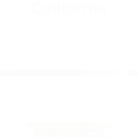
(855) 403-8675
Abogados
Accidentes De
Auto En
California
BY
(855) 403-8675 ABOGADOS
ACCIDENTES DE AUTO EN
CALIFORNIA