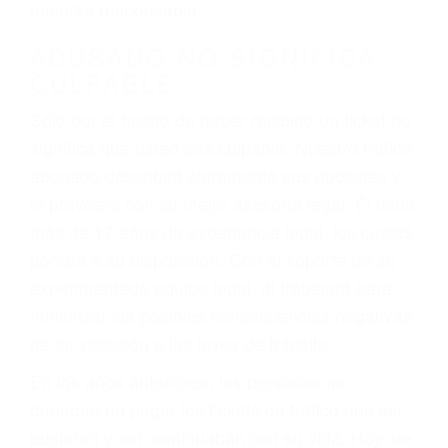
defectuosas a la lista de posibilidades ¡y podrá
darse cuenta de que tan peligrosas pueden ser
nuestras carreteras! Cualquiera que sea la
causa del accidente, ¡nosotros podemos ayudar!
Cuando una persona se sienta detrás del
volante, nos debe a cada uno de nosotros la
obligación de manejar responsablemente. Si
otro conductor causa un accidente y le causa
daños a usted o a su propiedad, tiene que
hacerse responsable.
ACUSADO NO SIGNIFICA
CULPABLE
Sólo por el hecho de haber recibido un ticket no
significa que usted sea culpable. Nuestro trafico
abogado describirá claramente sus opciones y