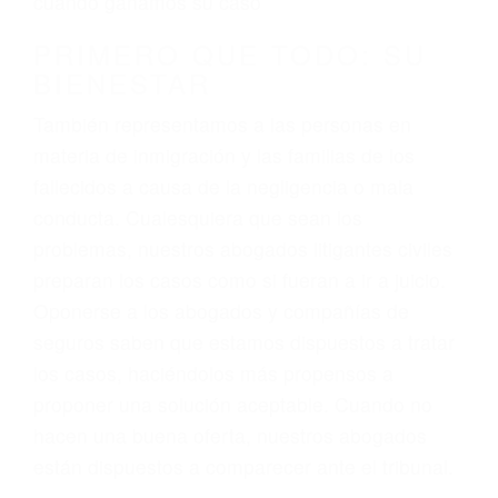
3. No importa si tiene un pase/licencia de
conducción
4. Usted tiene derecho de hacer un reclamo por
sus lesiones aunque no tenga seguro para su
auto.
5. Podemos atenderte en su propio casa, por
teléfono o en nuestra oficina en Reseda
6. Las consultas están gratis; solo nos paga
cuando ganamos su caso
PRIMERO QUE TODO: SU
BIENESTAR
También representamos a las personas en
materia de inmigración y las familias de los
fallecidos a causa de la negligencia o mala