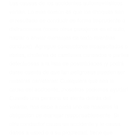
conducta. Cualesquiera que sean los
problemas, nuestros abogados litigantes civiles
preparan los casos como si fueran a ir a juicio.
Oponerse a los abogados y compañías de
seguros saben que estamos dispuestos a tratar
los casos, haciéndolos más propensos a
proponer una solución aceptable. Cuando no
hacen una buena oferta, nuestros abogados
están dispuestos a comparecer ante el tribunal.
Las causas de los accidentes automovilísticos
varían. Lo más común es que los choques son
el resultado de conducir de forma imprudente o
distracciones (como otros pasajeros en el auto,
hablar o enviar mensajes de texto mientras
conduce). Agregue conductores incapacitados o
ebrios, choferes de camiones cansados o partes