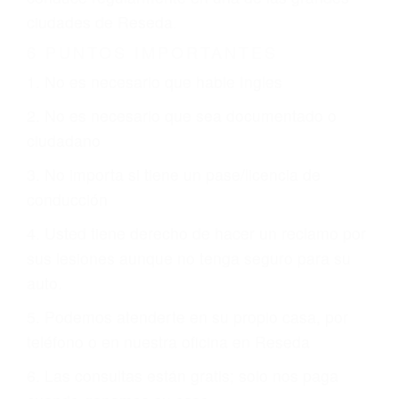
CHOCAR ES NORMAL
Es triste pero cierto, si usted conduce un
automóvil en nuestras calles y carreteras, tarde
o temprano va a tener un accidente. No importa
qué tan cuidadoso sea, cuando usted conduce,
siempre habrá alguien que no está prestando
atención y puede causar un terrible accidente
automovilístico. Esto es muy factible si usted
conduce regularmente en una de las grandes
ciudades de Reseda.
6 PUNTOS IMPORTANTES
1. No es necesario que hable Ingles
2. No es necesario que sea documentado o
ciudadano