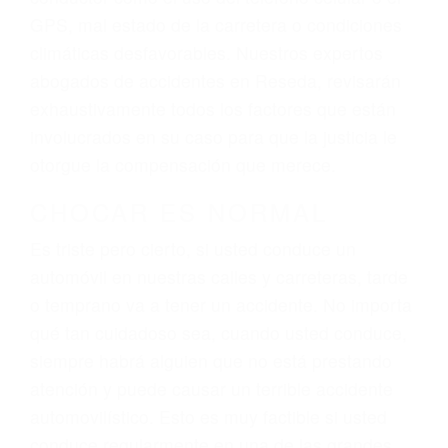
dolor y sufrimiento emocional.
El factor principal que un abogado de lesiones
personales debe determinar, es si el conductor
del vehículo estaba en falta y en qué medida al
momento del accidente. Otros factores que
pueden contribuir a provocar un accidente son
señales de tránsito con visibilidad obstruida,
faltas de atención, fatiga o distracciones del
conductor como el uso del teléfono celular o el
GPS, mal estado de la carretera o condiciones
climáticas desfavorables. Nuestros expertos
abogados de accidentes en Reseda, revisarán
exhaustivamente todos los factores que están
involucrados en su caso para que la justicia le
otorgue la compensación que merece.