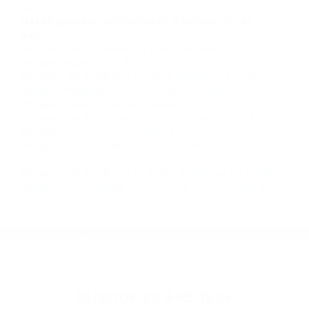
Contacto. Ofrecemos consultas iniciales
gratuitas en Reseda CA y sus alrededores, y en
todo el estado de California. ¡No Pagará un
Centavo a Menos que Obtenga una
Indemnización! Contáctenos hoy mismo para
saber si está capacitado para iniciar una
demanda judicial.
Informacion De Accidentes California
Chokes De Autos
California
Más abogados de automóviles en el condado de Los
Angeles:
Abogados De Accidentes De Trafico Glendale CA 91209
Abogado Accidente De Auto Glendale CA 91205
Abogados De Accidentes De Carro Glendale CA 91205
Abogado Accidente De Auto Glendale CA 91204
Abogados Para Accidentes Chatsworth CA 91311
Abogados De Accidentes De Carro Pacoima CA 91331