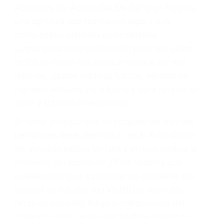
y DWI)
Accidentes peatonales, de motos y bicicletas
Accidentes de autobuses y trene
Accidentes de carretera
OBTENGA LA
INDEMNIZACIÓN QUE
MERECE POR SU
ACCIDENTE
Sin importar el tipo de accidente que haya
sufrido, usted encontrará en nuestro Bufete de
Abogados De Accidentes De Carro en Reseda,
una agresiva representación legal y una
comprensiva atención personalizada.
Lucharemos incansablemente para que usted
reciba la indemnización que merece por sus
lesiones, gastos médicos futuros, pérdida de
ingresos actuales y/o a futuro y para resarcir su