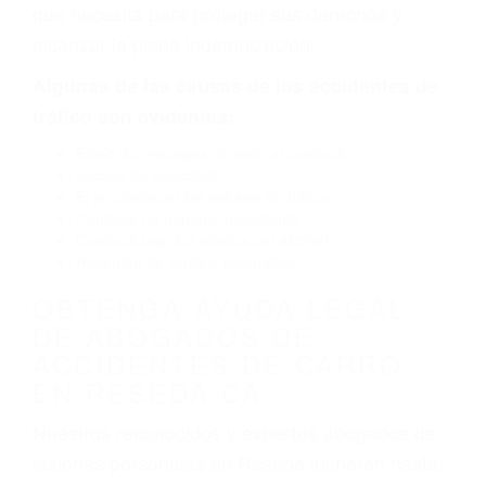
por fallas en el diseño de seguridad de la
carretera, divisor, el hombro, la señalización de
barandas o pobres o la iluminación.
La causa exacta de un accidente de auto no
siempre es evidente. Si su lesión es el resultado
de un accidente de coche, accidente de camión,
accidente de autobús, accidente de motocicleta
o accidente SUV nuestra los abogados de
accidentes de auto encontrará las respuestas
que necesita para proteger sus derechos y
alcanzar la plena indemnización.
Algunas de las causas de los accidentes de
tráfico son evidentes:
Envío de mensajes de texto al conducir
Exceso de velocidad
El no obedecer las señales de tráfico