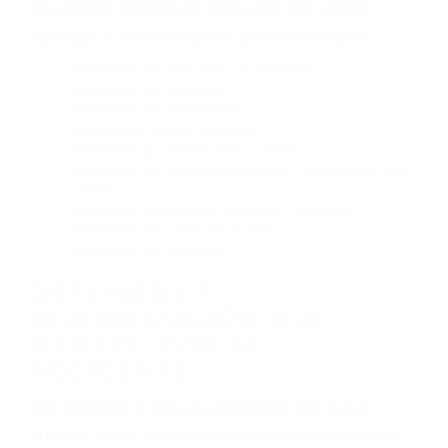
Conducir de manera imprudente
Conducir bajo los efectos del alcohol
Reventón de llanta o neumático
OBTENGA AYUDA LEGAL
DE ABOGADOS DE
ACCIDENTES DE CARRO
EN RESEDA CA
Nuestros reconocidos y expertos abogados de
lesiones personales en Reseda lucharán hasta
las últimas consecuencias para que usted
obtenga la indemnización que merece por:
Accidentes de vehículos y automóviles
Accidentes de camiones
Accidentes de motocicletas
Lesiones en barcos y aviones
Accidentes por resbalones y caídas
Accidentes por conductores ebrios o intoxicados (DUI