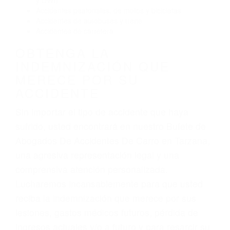
y DWI)
Accidentes peatonales, de motos y bicicletas
Accidentes de autobuses y trene
Accidentes de carretera
OBTENGA LA
INDEMNIZACIÓN QUE
MERECE POR SU
ACCIDENTE
Sin importar el tipo de accidente que haya
sufrido, usted encontrará en nuestro Bufete de
Abogados De Accidentes De Carro en Tarzana,
una agresiva representación legal y una
comprensiva atención personalizada.
Lucharemos incansablemente para que usted
reciba la indemnización que merece por sus
lesiones, gastos médicos futuros, pérdida de
ingresos actuales y/o a futuro y para resarcir su