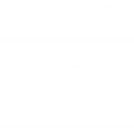
Abogados Para Accidentes Northridge CA 91330
Abogados De Accidentes De Trafico West Hills CA 91307
Abogados De Accidentes De Transito Glendale CA 91222
Abogados De Accidentes De Transito Northridge CA 91325
Abogado Accidente De Auto Glendale CA 91204
CATEGORIES
AND TAGS
Los Angeles
Ventura
San Bernardino
Riverside
San Diego