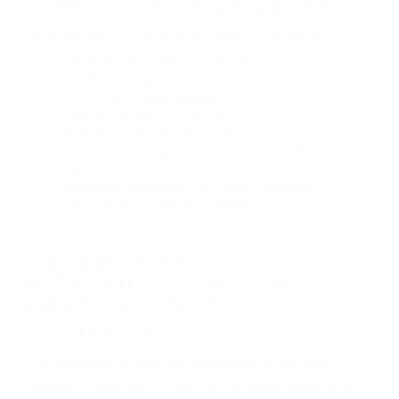
Conducir de manera imprudente
Conducir bajo los efectos del alcohol
Reventón de llanta o neumático
OBTENGA AYUDA LEGAL
DE ABOGADOS DE
ACCIDENTES DE TRAFICO
EN GLENDALE CA
Nuestros reconocidos y expertos abogados de
lesiones personales en Glendale lucharán hasta
las últimas consecuencias para que usted
obtenga la indemnización que merece por:
Accidentes de vehículos y automóviles
Accidentes de camiones
Accidentes de motocicletas
Lesiones en barcos y aviones
Accidentes por resbalones y caídas
Accidentes por conductores ebrios o intoxicados (DUI