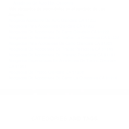
Contacto. Ofrecemos consultas iniciales
gratuitas en Glendale CA y sus alrededores, y
en todo el estado de California. ¡No Pagará un
Centavo a Menos que Obtenga una
Indemnización! Contáctenos hoy mismo para
saber si está capacitado para iniciar una
demanda judicial.
Informacion Sobre Los Accidentes Automovilisticos California
Accidente De Auto Hoy California
Más abogados de automóviles en el condado de Los
Angeles:
Abogado Accidente De Auto Glendale CA 91222
Abogados Para Accidentes Glendale CA 91222
Abogados De Accidentes De Carro Glendale CA 91222
Abogados De Accidentes De Trafico La Crescenta CA 91224
Abogados Para Accidentes De Carro Glendale CA 91203
Abogados De Accidentes De Trafico Pasadena CA 91189