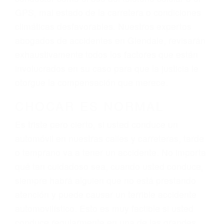
dolor y sufrimiento emocional.
El factor principal que un abogado de lesiones
personales debe determinar, es si el conductor
del vehículo estaba en falta y en qué medida al
momento del accidente. Otros factores que
pueden contribuir a provocar un accidente son
señales de tránsito con visibilidad obstruida,
faltas de atención, fatiga o distracciones del
conductor como el uso del teléfono celular o el
GPS, mal estado de la carretera o condiciones
climáticas desfavorables. Nuestros expertos
abogados de accidentes en Glendale, revisarán
exhaustivamente todos los factores que están
involucrados en su caso para que la justicia le
otorgue la compensación que merece.