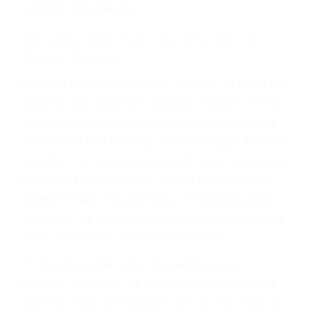
defectuosas a la lista de posibilidades ¡y podrá
darse cuenta de que tan peligrosas pueden ser
nuestras carreteras! Cualquiera que sea la
causa del accidente, ¡nosotros podemos ayudar!
Cuando una persona se sienta detrás del
volante, nos debe a cada uno de nosotros la
obligación de manejar responsablemente. Si
otro conductor causa un accidente y le causa
daños a usted o a su propiedad, tiene que
hacerse responsable.
ACUSADO NO SIGNIFICA
CULPABLE
Sólo por el hecho de haber recibido un ticket no
significa que usted sea culpable. Nuestro trafico
abogado describirá claramente sus opciones y