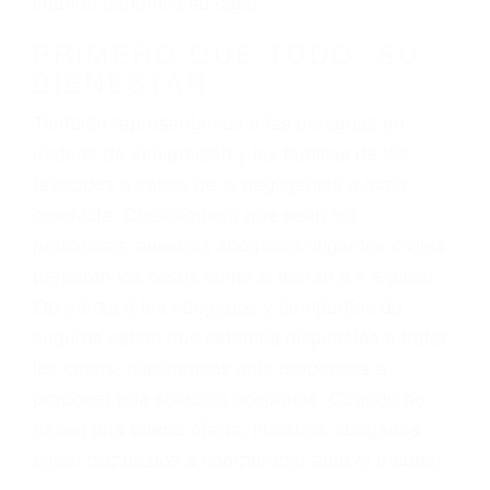
3. No importa si tiene un pase/licencia de
conducción
4. Usted tiene derecho de hacer un reclamo por
sus lesiones aunque no tenga seguro para su
auto.
5. Podemos atenderte en su propio casa, por
teléfono o en nuestra oficina en Glendale
6. Las consultas están gratis; solo nos paga
cuando ganamos su caso
PRIMERO QUE TODO: SU
BIENESTAR
También representamos a las personas en
materia de inmigración y las familias de los
fallecidos a causa de la negligencia o mala