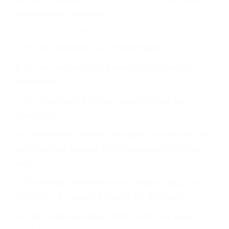
CHOCAR ES NORMAL
Es triste pero cierto, si usted conduce un
automóvil en nuestras calles y carreteras, tarde
o temprano va a tener un accidente. No importa
qué tan cuidadoso sea, cuando usted conduce,
siempre habrá alguien que no está prestando
atención y puede causar un terrible accidente
automovilístico. Esto es muy factible si usted
conduce regularmente en una de las grandes
ciudades de Glendale.
6 PUNTOS IMPORTANTES
1. No es necesario que hable Ingles
2. No es necesario que sea documentado o
ciudadano