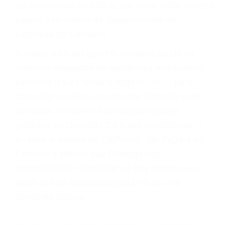
Cada condena por una violación de tránsito
suma un punto en su licencia de conducir. Su
compañía de seguros incluso podría cancelar su
póliza, o incrementarla sustancialmente. No
corra el riesgo. Contacte a nuestro abogado en
violaciones de tránsito hoy mismo y obtenga un
servicio personalizado y una representación
legal de la más alta calidad.
Para aprender más sobre las consecuencias de
las violaciones de tráfico, por favor visite nuestra
página informativa de Suspensiones de
Licencias de Conducir.
Si usted o un ser querido necesita ayuda de
nosotros abogados de accidentes en Houston,
llámenos las 24 horas o haga
clic aquí
para
completar nuestro conveniente Formulario de