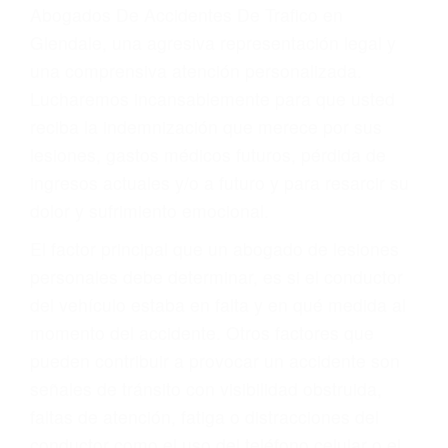
y DWI)
Accidentes peatonales, de motos y bicicletas
Accidentes de autobuses y trene
Accidentes de carretera
OBTENGA LA
INDEMNIZACIÓN QUE
MERECE POR SU
ACCIDENTE
Sin importar el tipo de accidente que haya
sufrido, usted encontrará en nuestro Bufete de
Abogados De Accidentes De Trafico en
Glendale, una agresiva representación legal y
una comprensiva atención personalizada.
Lucharemos incansablemente para que usted
reciba la indemnización que merece por sus
lesiones, gastos médicos futuros, pérdida de
ingresos actuales y/o a futuro y para resarcir su