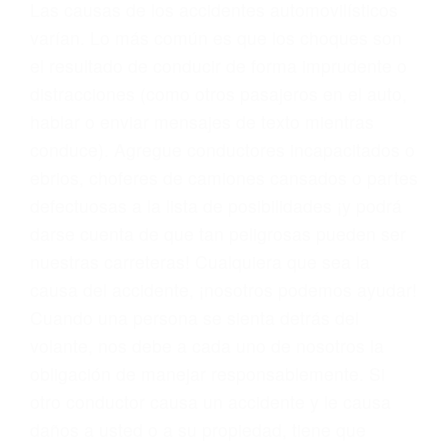
conducta. Cualesquiera que sean los
problemas, nuestros abogados litigantes civiles
preparan los casos como si fueran a ir a juicio.
Oponerse a los abogados y compañías de
seguros saben que estamos dispuestos a tratar
los casos, haciéndolos más propensos a
proponer una solución aceptable. Cuando no
hacen una buena oferta, nuestros abogados
están dispuestos a comparecer ante el tribunal.
Las causas de los accidentes automovilísticos
varían. Lo más común es que los choques son
el resultado de conducir de forma imprudente o
distracciones (como otros pasajeros en el auto,
hablar o enviar mensajes de texto mientras
conduce). Agregue conductores incapacitados o
ebrios, choferes de camiones cansados o partes