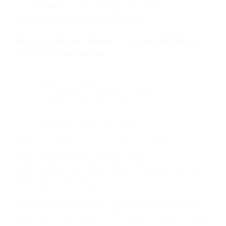
por fallas en el diseño de seguridad de la
carretera, divisor, el hombro, la señalización de
barandas o pobres o la iluminación.
La causa exacta de un accidente de auto no
siempre es evidente. Si su lesión es el resultado
de un accidente de coche, accidente de camión,
accidente de autobús, accidente de motocicleta
o accidente SUV nuestra los abogados de
accidentes de auto encontrará las respuestas
que necesita para proteger sus derechos y
alcanzar la plena indemnización.
Algunas de las causas de los accidentes de
tráfico son evidentes:
Envío de mensajes de texto al conducir
Exceso de velocidad
El no obedecer las señales de tráfico