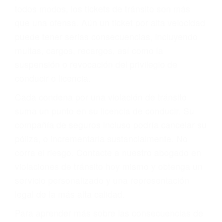
le proveerá con su mejor asesoría legal. Él tiene
más de 17 años de experiencia legal, los cuales
pondrá a su disposición. Con el soporte de su
experimentado equipo legal, él trabajará para
minimizar las posibles consecuencias negativas
de su violación a las leyes de tránsito.
En los años anteriores, las personas no
dudaban en pagar los tickets de tráfico que les
pusieran y así continuaban con su vida. Hoy, de
todos modos, los tickets de tránsito son más
que una ofensa. Aún un ticket por alta velocidad
puede tener serias consecuencias, incluyendo
multas, cargos, recargos, así como la
suspensión o revocación del privilegio de
conducir o licencia.