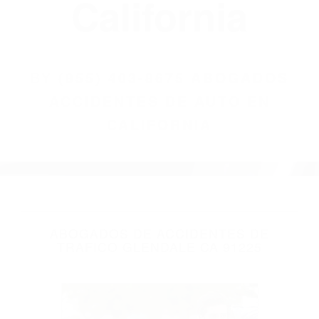
(855) 403-8675
Abogados
Accidentes De
Auto En
California
BY
(855) 403-8675 ABOGADOS
ACCIDENTES DE AUTO EN
CALIFORNIA