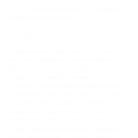
ciudadano
3. No importa si tiene un pase/licencia de
conducción
4. Usted tiene derecho de hacer un reclamo por
sus lesiones aunque no tenga seguro para su
auto.
5. Podemos atenderte en su propio casa, por
teléfono o en nuestra oficina en Sherman Oaks
6. Las consultas están gratis; solo nos paga
cuando ganamos su caso
PRIMERO QUE TODO: SU
BIENESTAR
También representamos a las personas en