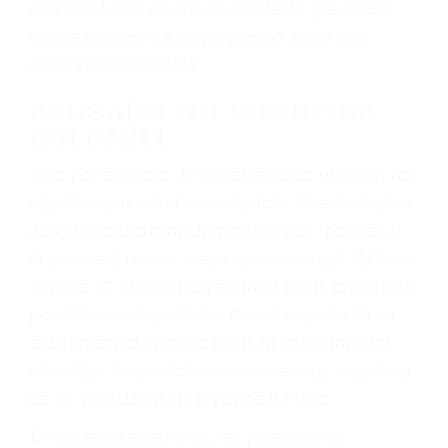
conduce). Agregue conductores incapacitados o
ebrios, choferes de camiones cansados o partes
defectuosas a la lista de posibilidades ¡y podrá
darse cuenta de que tan peligrosas pueden ser
nuestras carreteras! Cualquiera que sea la
causa del accidente, ¡nosotros podemos ayudar!
Cuando una persona se sienta detrás del
volante, nos debe a cada uno de nosotros la
obligación de manejar responsablemente. Si
otro conductor causa un accidente y le causa
daños a usted o a su propiedad, tiene que
hacerse responsable.
ACUSADO NO SIGNIFICA
CULPABLE
Sólo por el hecho de haber recibido un ticket no