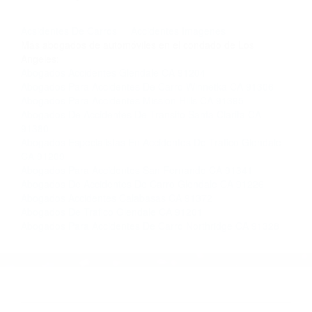
llámenos las 24 horas o haga
clic aquí
para
completar nuestro conveniente Formulario de
Contacto. Ofrecemos consultas iniciales
gratuitas en Sherman Oaks CA y sus
alrededores, y en todo el estado de California.
¡No Pagará un Centavo a Menos que Obtenga
una Indemnización! Contáctenos hoy mismo
para saber si está capacitado para iniciar una
demanda judicial.
Acsidentes De Carros
Accidentes Imagenes
Más abogados de automóviles en el condado de Los
Angeles:
Abogados Accidentes Glendale CA 91204
Abogados Para Accidentes De Carro Winnetka CA 91306
Abogados Para Accidentes Mission Hills CA 91395
Abogados De Accidentes De Transito Santa Clarita CA
91380