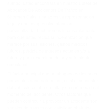
Accidentes por conductores ebrios o intoxicados (DUI
y DWI)
Accidentes peatonales, de motos y bicicletas
Accidentes de autobuses y trene
Accidentes de carretera
OBTENGA LA
INDEMNIZACIÓN QUE
MERECE POR SU
ACCIDENTE
Sin importar el tipo de accidente que haya
sufrido, usted encontrará en nuestro Bufete de
Abogados De Accidentes De Trafico en
Sherman Oaks, una agresiva representación
legal y una comprensiva atención
personalizada. Lucharemos incansablemente
para que usted reciba la indemnización que
merece por sus lesiones, gastos médicos