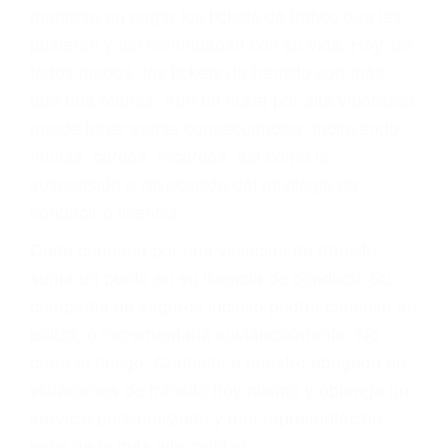
significa que usted sea culpable. Nuestro trafico
abogado describirá claramente sus opciones y
le proveerá con su mejor asesoría legal. Él tiene
más de 17 años de experiencia legal, los cuales
pondrá a su disposición. Con el soporte de su
experimentado equipo legal, él trabajará para
minimizar las posibles consecuencias negativas
de su violación a las leyes de tránsito.
En los años anteriores, las personas no
dudaban en pagar los tickets de tráfico que les
pusieran y así continuaban con su vida. Hoy, de
todos modos, los tickets de tránsito son más
que una ofensa. Aún un ticket por alta velocidad
puede tener serias consecuencias, incluyendo
multas, cargos, recargos, así como la
suspensión o revocación del privilegio de