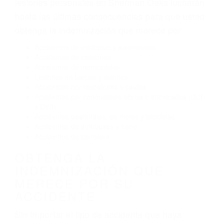
El no obedecer las señales de tráfico
Conducir de manera imprudente
Conducir bajo los efectos del alcohol
Reventón de llanta o neumático
OBTENGA AYUDA LEGAL
DE ABOGADOS DE
ACCIDENTES DE TRAFICO
EN SHERMAN OAKS CA
Nuestros reconocidos y expertos abogados de
lesiones personales en Sherman Oaks lucharán
hasta las últimas consecuencias para que usted
obtenga la indemnización que merece por:
Accidentes de vehículos y automóviles
Accidentes de camiones
Accidentes de motocicletas
Lesiones en barcos y aviones
Accidentes por resbalones y caídas