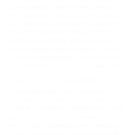
futuros, pérdida de ingresos actuales y/o a
futuro y para resarcir su dolor y sufrimiento
emocional.
El factor principal que un abogado de lesiones
personales debe determinar, es si el conductor
del vehículo estaba en falta y en qué medida al
momento del accidente. Otros factores que
pueden contribuir a provocar un accidente son
señales de tránsito con visibilidad obstruida,
faltas de atención, fatiga o distracciones del
conductor como el uso del teléfono celular o el
GPS, mal estado de la carretera o condiciones
climáticas desfavorables. Nuestros expertos
abogados de accidentes en Sherman Oaks,
revisarán exhaustivamente todos los factores