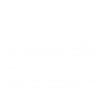
materia de inmigración y las familias de los
fallecidos a causa de la negligencia o mala
conducta. Cualesquiera que sean los
problemas, nuestros abogados litigantes civiles
preparan los casos como si fueran a ir a juicio.
Oponerse a los abogados y compañías de
seguros saben que estamos dispuestos a tratar
los casos, haciéndolos más propensos a
proponer una solución aceptable. Cuando no
hacen una buena oferta, nuestros abogados
están dispuestos a comparecer ante el tribunal.
Las causas de los accidentes automovilísticos
varían. Lo más común es que los choques son
el resultado de conducir de forma imprudente o
distracciones (como otros pasajeros en el auto,
hablar o enviar mensajes de texto mientras