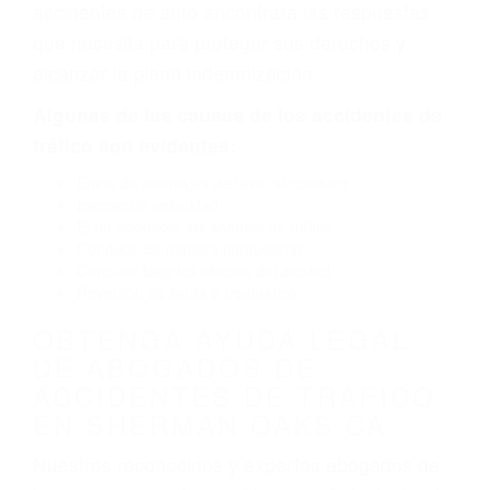
neumático defectuoso. A veces el accidente es
causado por fallas en el diseño de seguridad de
la carretera, divisor, el hombro, la señalización
de barandas o pobres o la iluminación.
La causa exacta de un accidente de auto no
siempre es evidente. Si su lesión es el resultado
de un accidente de coche, accidente de camión,
accidente de autobús, accidente de motocicleta
o accidente SUV nuestra los abogados de
accidentes de auto encontrará las respuestas
que necesita para proteger sus derechos y
alcanzar la plena indemnización.
Algunas de las causas de los accidentes de
tráfico son evidentes:
Envío de mensajes de texto al conducir
Exceso de velocidad