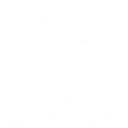
que están involucrados en su caso para que la
justicia le otorgue la compensación que merece.
CHOCAR ES NORMAL
Es triste pero cierto, si usted conduce un
automóvil en nuestras calles y carreteras, tarde
o temprano va a tener un accidente. No importa
qué tan cuidadoso sea, cuando usted conduce,
siempre habrá alguien que no está prestando
atención y puede causar un terrible accidente
automovilístico. Esto es muy factible si usted
conduce regularmente en una de las grandes
ciudades de Sherman Oaks.
6 PUNTOS IMPORTANTES
1. No es necesario que hable Ingles
2. No es necesario que sea documentado o