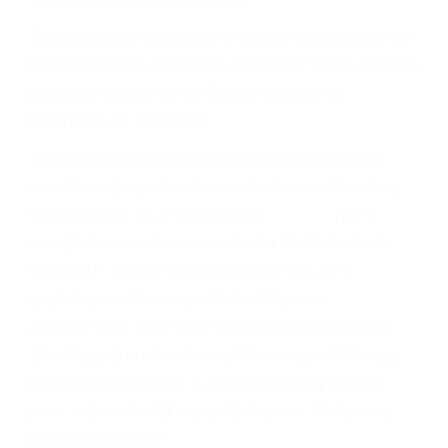
conducir o licencia.
Cada condena por una violación de tránsito
suma un punto en su licencia de conducir. Su
compañía de seguros incluso podría cancelar su
póliza, o incrementarla sustancialmente. No
corra el riesgo. Contacte a nuestro abogado en
violaciones de tránsito hoy mismo y obtenga un
servicio personalizado y una representación
legal de la más alta calidad.
Para aprender más sobre las consecuencias de
las violaciones de tráfico, por favor visite nuestra
página informativa de Suspensiones de
Licencias de Conducir.
Si usted o un ser querido necesita ayuda de
nosotros abogados de accidentes en Houston,