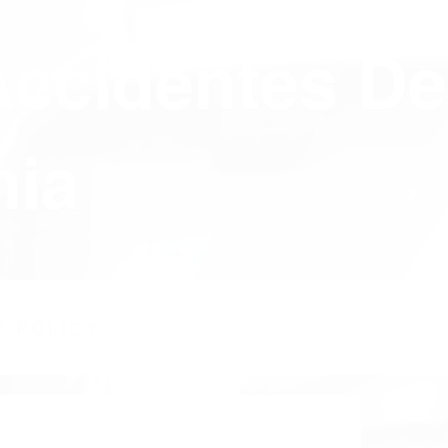
Accidentes De
nia
Y POLICY