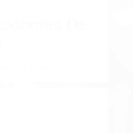
cidentes De
a
 EN CALIFORNIA
6