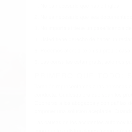
1. No es necesario que hable Ingles
2. No es necesario que sea documentad
3. No importa si tiene un pase/licencia d
4. Usted tiene derecho de hacer un recl
5. Podemos atenderte en su propio casa, 
6. Las consultas están gratis; solo nos
PRIMERO QUE TODO: 
También representamos a las personas en 
conducta. Cualesquiera que sean los probl
Oponerse a los abogados y compañías de
proponer una solución aceptable. Cuando
Las causas de los accidentes automovilís
imprudente o distracciones (como otros p