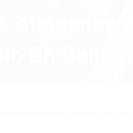
75 Abogados 
to En Califor
ABOUT
CONTACT
PRIVAC