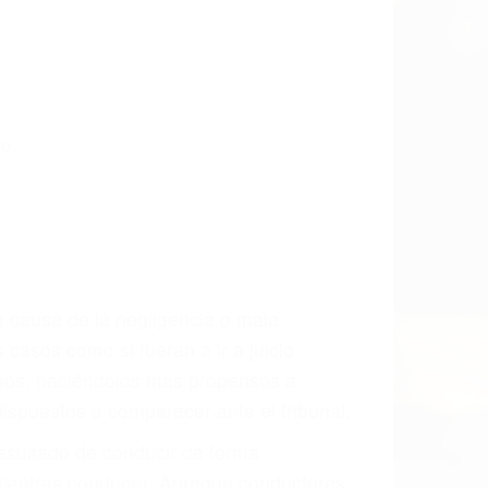
o.
a causa de la negligencia o mala
casos como si fueran a ir a juicio.
sos, haciéndolos más propensos a
spuestos a comparecer ante el tribunal.
esultado de conducir de forma
 mientras conduce). Agregue conductores