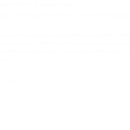
ación legal de la más alta calidad.
s de las violaciones de tráfico, por favor visite nuestr
a de nosotros abogados de accidentes en Houston, llám
 de Contacto. Ofrecemos consultas iniciales gratuitas 
á un Centavo a Menos que Obtenga una Indemnización! C
ial.
oque De Auto California
s Angeles:
ls CA 91399
41
4
91209
 91326
A 91344