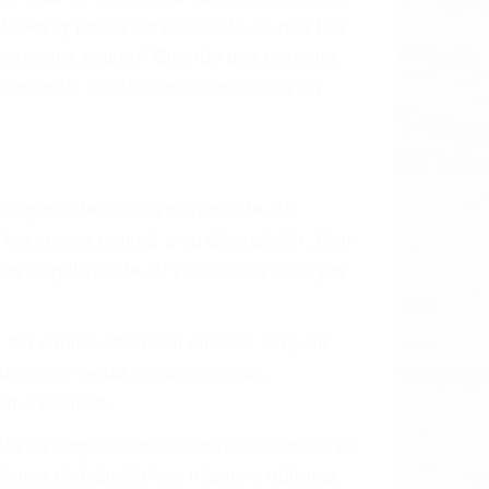
idades ¡y podrá darse cuenta de que tan
os podemos ayudar! Cuando una persona
blemente. Si otro conductor causa un
o abogado describirá claramente sus
, los cuales pondrá a su disposición. Con
as negativas de su violación a las leyes
y así continuaban con su vida. Hoy, de
ede tener serias consecuencias,
r o licencia.
ía de seguros incluso podría cancelar su
aciones de tránsito hoy mismo y obtenga