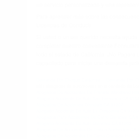
un servicio personalizado y una represent
Para aprender más sobre las consecuencia
Licencias de Conducir.
Si usted o un ser querido necesita ayud
completar nuestro conveniente Formulario
todo el estado de California. ¡No Pagar
capacitado para iniciar una demanda judic
Demanda Por Choque California
Demanda Por Ch
Más abogados de automóviles en el condado de Lo
Abogados De Accidentes De Transito Woodland Hil
Abogado Accidente De Auto San Fernando CA 913
Abogados De Acidentes Glendale CA 91207
Abogado Accidente De Auto La Crescenta CA 9122
Abogados Para Accidentes De Carro Glendale CA 
Abogado Accidente De Auto Glendale CA 91203
Abogados De Accidentes De Trafico Northridge CA
Abogados De Accidentes De Carro Granada Hills C