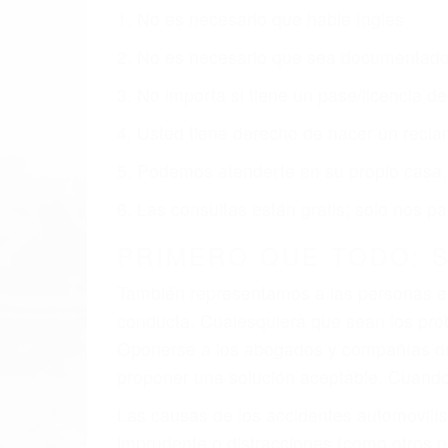
1. No es necesario que hable Ingles
2. No es necesario que sea documentad
3. No importa si tiene un pase/licencia d
4. Usted tiene derecho de hacer un recl
5. Podemos atenderte en su propio casa, 
6. Las consultas están gratis; solo nos
PRIMERO QUE TODO: 
También representamos a las personas en 
conducta. Cualesquiera que sean los probl
Oponerse a los abogados y compañías de
proponer una solución aceptable. Cuando
Las causas de los accidentes automovilís
imprudente o distracciones (como otros p