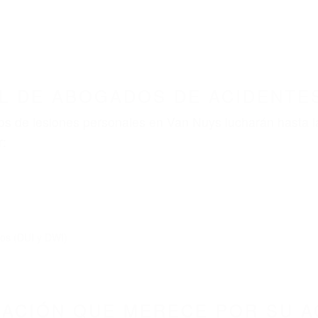
L DE ABOGADOS DE ACIDENTES
s de lesiones personales en Van Nuys lucharán hasta l
r:
dos (DUI y DWI)
ZACIÓN QUE MERECE POR SU A