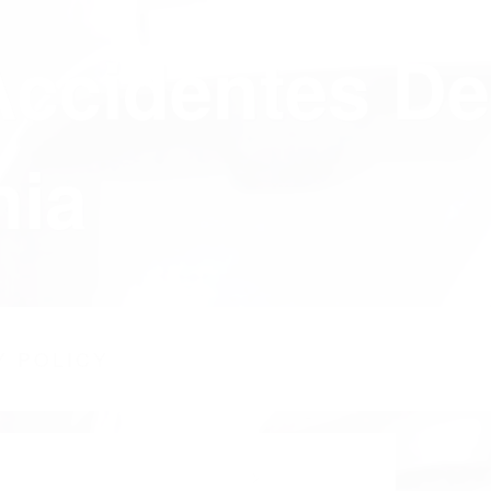
Accidentes De
nia
Y POLICY