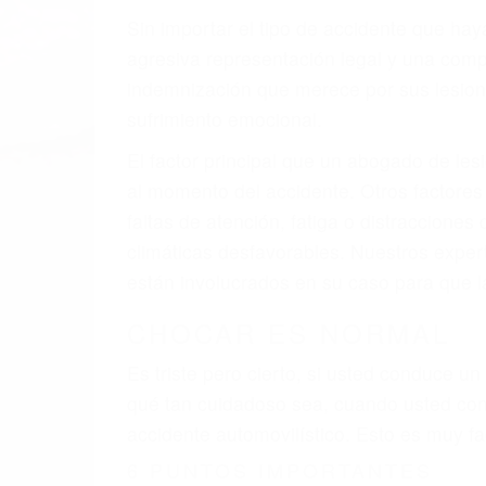
Sin importar el tipo de accidente que ha
agresiva representación legal y una com
indemnización que merece por sus lesiones
sufrimiento emocional.
El factor principal que un abogado de les
al momento del accidente. Otros factores 
faltas de atención, fatiga o distracciones
climáticas desfavorables. Nuestros expe
están involucrados en su caso para que l
CHOCAR ES NORMAL
Es triste pero cierto, si usted conduce u
qué tan cuidadoso sea, cuando usted con
accidente automovilístico. Esto es muy f
6 PUNTOS IMPORTANTES