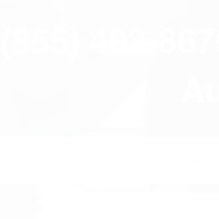
close
(855) 403-86
Au
HOME