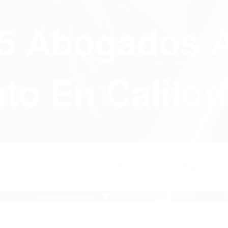
75 Abogados 
to En Califor
ABOUT
CONTACT
PRIVAC