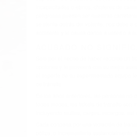
incapacitados o ebrios, choferes de cami
peligrosas pueden ser nuestras carreter
se sienta detrás del volante, nos debe a
accidente y le causa daños a usted o a s
ACUSADO NO SIGNIFIC
Sólo por el hecho de haber recibido un ti
opciones y le proveerá con su mejor aseso
el soporte de su experimentado equipo leg
de tránsito.
En los años anteriores, las personas no d
todos modos, los tickets de tránsito son
incluyendo multas, cargos, recargos, así 
Cada condena por una violación de tránsi
póliza, o incrementarla sustancialmente.