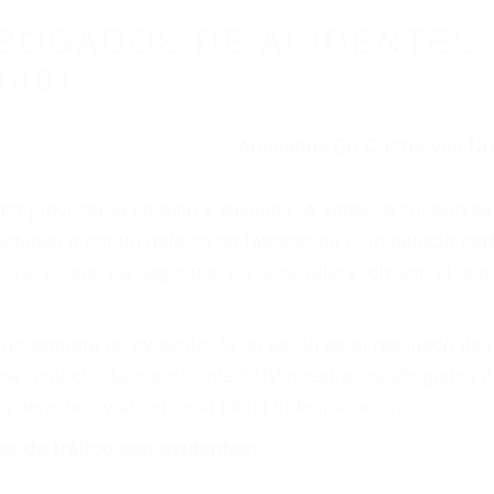
BOGADOS DE ACIDENTES 
1401
r provocar la colisión y lesiones. A veces la colisión es
tuoso o por un defecto de fabricación o un defecto par
en el diseño de seguridad de la carretera, divisor, el ho
no siempre es evidente. Si su lesión es el resultado de
 de motocicleta o accidente SUV nuestra los abogados d
s derechos y alcanzar la plena indemnización.
s de tráfico son evidentes: