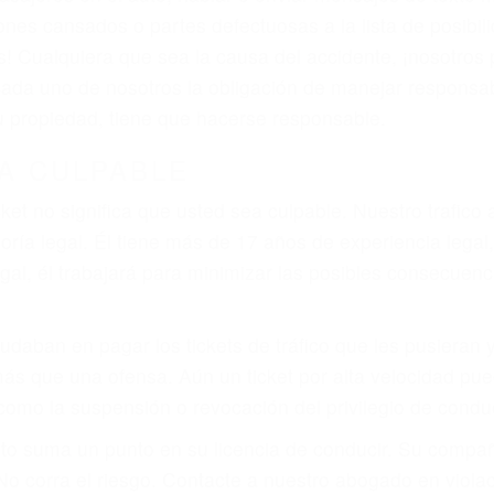
ones cansados o partes defectuosas a la lista de posibil
as! Cualquiera que sea la causa del accidente, ¡nosotr
 cada uno de nosotros la obligación de manejar responsa
u propiedad, tiene que hacerse responsable.
A CULPABLE
cket no significa que usted sea culpable. Nuestro trafic
ría legal. Él tiene más de 17 años de experiencia legal
al, él trabajará para minimizar las posibles consecuenci
udaban en pagar los tickets de tráfico que les pusieran 
 más que una ofensa. Aún un ticket por alta velocidad pu
como la suspensión o revocación del privilegio de conduci
to suma un punto en su licencia de conducir. Su compañ
 No corra el riesgo. Contacte a nuestro abogado en viol