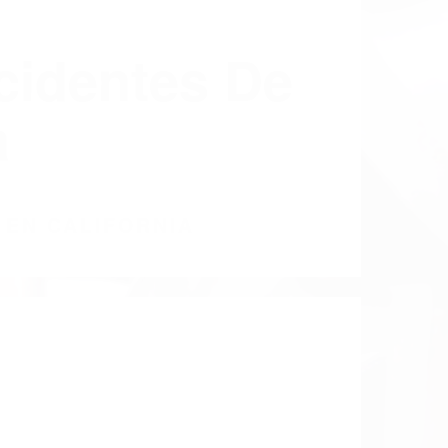
cidentes De
a
 EN CALIFORNIA
1