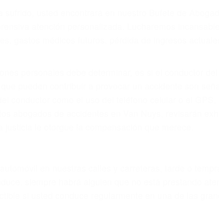
ya sufrido, usted encontrará en nuestro Bufete de Abog
prensiva atención personalizada. Lucharemos incansable
, gastos médicos futuros, pérdida de ingresos actuales y
iones personales debe determinar, es si el conductor de
que pueden contribuir a provocar un accidente son señale
 del conductor como el uso del teléfono celular o el GPS
rtos abogados de accidentes en Van Nuys, revisarán exh
a justicia le otorgue la compensación que merece.
n automóvil en nuestras calles y carreteras, tarde o temp
duce, siempre habrá alguien que no está prestando aten
actible si usted conduce regularmente en una de las gr