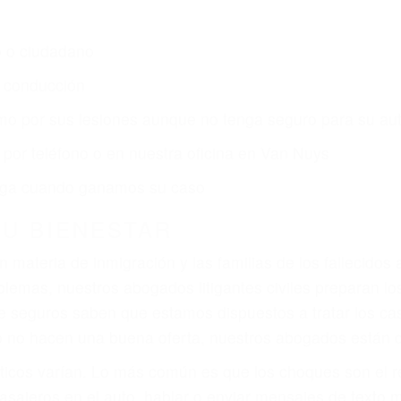
o o ciudadano
e conducción
amo por sus lesiones aunque no tenga seguro para su aut
por teléfono o en nuestra oficina en Van Nuys
 paga cuando ganamos su caso
SU BIENESTAR
materia de inmigración y las familias de los fallecidos 
emas, nuestros abogados litigantes civiles preparan los 
 seguros saben que estamos dispuestos a tratar los ca
 no hacen una buena oferta, nuestros abogados están di
ticos varían. Lo más común es que los choques son el r
asajeros en el auto, hablar o enviar mensajes de texto