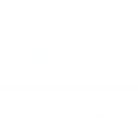
gratuitas en Woodland Hills CA y sus
alrededores, y en todo el estado de California.
¡No Pagará un Centavo a Menos que Obtenga
una Indemnización! Contáctenos hoy mismo
para saber si está capacitado para iniciar una
demanda judicial.
Que Significa So�ar Con Motos
Asidentes De Autos
Más abogados de automóviles en el condado de Los
Angeles:
Abogados Para Accidentes La Crescenta CA 91214
Abogados Para Accidentes Encino CA 91316
Abogados Para Accidentes Newhall CA 91321
Abogados Especialistas En Accidentes De Trafico Glendale
CA 91204
Abogados De Accidentes De Transito Mission Hills CA 91346
Abogados Para Accidentes De Carro Northridge CA 91325
Abogados De Trafico Mission Hills CA 91346
Abogados De Trafico Pasadena CA 91191