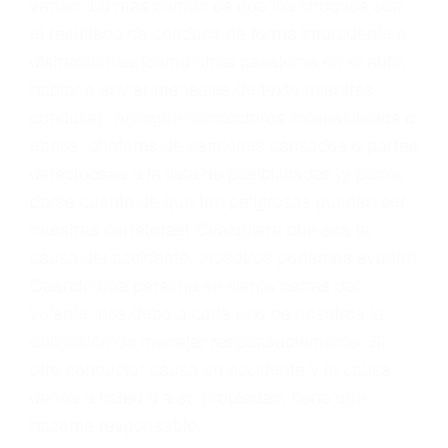
problemas, nuestros abogados litigantes civiles
preparan los casos como si fueran a ir a juicio.
Oponerse a los abogados y compañías de
seguros saben que estamos dispuestos a tratar
los casos, haciéndolos más propensos a
proponer una solución aceptable. Cuando no
hacen una buena oferta, nuestros abogados
están dispuestos a comparecer ante el tribunal.
Las causas de los accidentes automovilísticos
varían. Lo más común es que los choques son
el resultado de conducir de forma imprudente o
distracciones (como otros pasajeros en el auto,
hablar o enviar mensajes de texto mientras
conduce). Agregue conductores incapacitados o
ebrios, choferes de camiones cansados o partes
defectuosas a la lista de posibilidades ¡y podrá