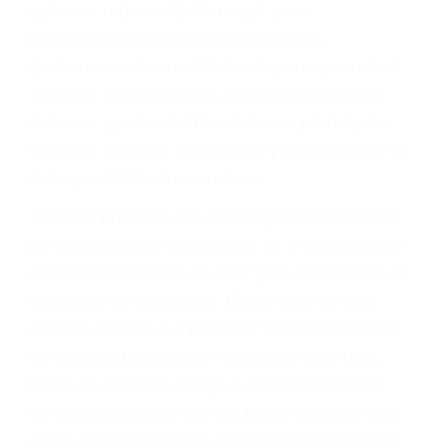
Accidentes de autobuses y trene
Accidentes de carretera
OBTENGA LA
INDEMNIZACIÓN QUE
MERECE POR SU
ACCIDENTE
Sin importar el tipo de accidente que haya
sufrido, usted encontrará en nuestro Bufete de
Abogados De Trafico en Woodland Hills, una
agresiva representación legal y una
comprensiva atención personalizada.
Lucharemos incansablemente para que usted
reciba la indemnización que merece por sus
lesiones, gastos médicos futuros, pérdida de
ingresos actuales y/o a futuro y para resarcir su
dolor y sufrimiento emocional.