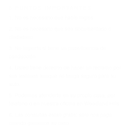
Es triste pero cierto, si usted conduce un
automóvil en nuestras calles y carreteras, tarde
o temprano va a tener un accidente. No importa
qué tan cuidadoso sea, cuando usted conduce,
siempre habrá alguien que no está prestando
atención y puede causar un terrible accidente
automovilístico. Esto es muy factible si usted
conduce regularmente en una de las grandes
ciudades de Woodland Hills.
6 PUNTOS IMPORTANTES
1. No es necesario que hable Ingles
2. No es necesario que sea documentado o
ciudadano
3. No importa si tiene un pase/licencia de