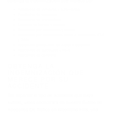
Reventón de llanta o neumático
OBTENGA AYUDA LEGAL
DE ABOGADOS DE
TRAFICO EN WOODLAND
HILLS CA
Nuestros reconocidos y expertos abogados de
lesiones personales en Woodland Hills lucharán
hasta las últimas consecuencias para que usted
obtenga la indemnización que merece por:
Accidentes de vehículos y automóviles
Accidentes de camiones
Accidentes de motocicletas
Lesiones en barcos y aviones
Accidentes por resbalones y caídas
Accidentes por conductores ebrios o intoxicados (DUI
y DWI)
Accidentes peatonales, de motos y bicicletas