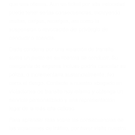
más de 17 años de experiencia legal, los cuales
pondrá a su disposición. Con el soporte de su
experimentado equipo legal, él trabajará para
minimizar las posibles consecuencias negativas
de su violación a las leyes de tránsito.
En los años anteriores, las personas no
dudaban en pagar los tickets de tráfico que les
pusieran y así continuaban con su vida. Hoy, de
todos modos, los tickets de tránsito son más
que una ofensa. Aún un ticket por alta velocidad
puede tener serias consecuencias, incluyendo
multas, cargos, recargos, así como la
suspensión o revocación del privilegio de
conducir o licencia.
Cada condena por una violación de tránsito