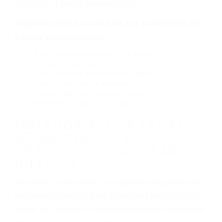
la carretera, divisor, el hombro, la señalización
de barandas o pobres o la iluminación.
La causa exacta de un accidente de auto no
siempre es evidente. Si su lesión es el resultado
de un accidente de coche, accidente de camión,
accidente de autobús, accidente de motocicleta
o accidente SUV nuestra los abogados de
accidentes de auto encontrará las respuestas
que necesita para proteger sus derechos y
alcanzar la plena indemnización.
Algunas de las causas de los accidentes de
tráfico son evidentes:
Envío de mensajes de texto al conducir
Exceso de velocidad
El no obedecer las señales de tráfico
Conducir de manera imprudente
Conducir bajo los efectos del alcohol