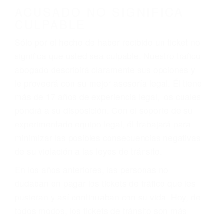
darse cuenta de que tan peligrosas pueden ser
nuestras carreteras! Cualquiera que sea la
causa del accidente, ¡nosotros podemos ayudar!
Cuando una persona se sienta detrás del
volante, nos debe a cada uno de nosotros la
obligación de manejar responsablemente. Si
otro conductor causa un accidente y le causa
daños a usted o a su propiedad, tiene que
hacerse responsable.
ACUSADO NO SIGNIFICA
CULPABLE
Sólo por el hecho de haber recibido un ticket no
significa que usted sea culpable. Nuestro trafico
abogado describirá claramente sus opciones y
le proveerá con su mejor asesoría legal. Él tiene