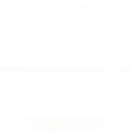
(855) 403-8675
Abogados
Accidentes De
Auto En
California
BY
(855) 403-8675 ABOGADOS
ACCIDENTES DE AUTO EN
CALIFORNIA