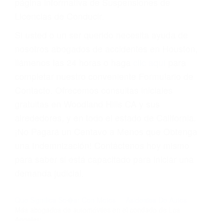
suma un punto en su licencia de conducir. Su
compañía de seguros incluso podría cancelar su
póliza, o incrementarla sustancialmente. No
corra el riesgo. Contacte a nuestro abogado en
violaciones de tránsito hoy mismo y obtenga un
servicio personalizado y una representación
legal de la más alta calidad.
Para aprender más sobre las consecuencias de
las violaciones de tráfico, por favor visite nuestra
página informativa de Suspensiones de
Licencias de Conducir.
Si usted o un ser querido necesita ayuda de
nosotros abogados de accidentes en Houston,
llámenos las 24 horas o haga
clic aquí
para
completar nuestro conveniente Formulario de
Contacto. Ofrecemos consultas iniciales