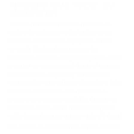
conducción
4. Usted tiene derecho de hacer un reclamo por
sus lesiones aunque no tenga seguro para su
auto.
5. Podemos atenderte en su propio casa, por
teléfono o en nuestra oficina en Woodland Hills
6. Las consultas están gratis; solo nos paga
cuando ganamos su caso
PRIMERO QUE TODO: SU
BIENESTAR
También representamos a las personas en
materia de inmigración y las familias de los
fallecidos a causa de la negligencia o mala
conducta. Cualesquiera que sean los