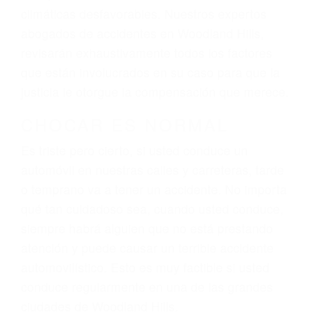
El factor principal que un abogado de lesiones
personales debe determinar, es si el conductor
del vehículo estaba en falta y en qué medida al
momento del accidente. Otros factores que
pueden contribuir a provocar un accidente son
señales de tránsito con visibilidad obstruida,
faltas de atención, fatiga o distracciones del
conductor como el uso del teléfono celular o el
GPS, mal estado de la carretera o condiciones
climáticas desfavorables. Nuestros expertos
abogados de accidentes en Woodland Hills,
revisarán exhaustivamente todos los factores
que están involucrados en su caso para que la
justicia le otorgue la compensación que merece.
CHOCAR ES NORMAL