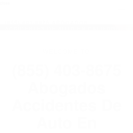
close
Toggl
naviga
(855) 403-8675 ABOGADOS
ACCIDENTES DE AUTO EN CALIFORNIA
WELCOME TO
(855) 403-8675
Abogados
Accidentes De
Auto En