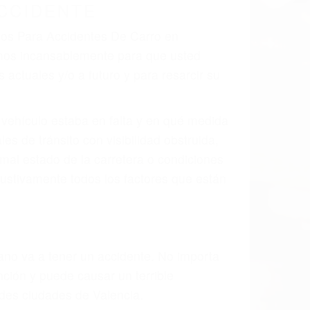
CCIDENTE
ados Para Accidentes De Carro en
emos incansablemente para que usted
actuales y/o a futuro y para resarcir su
l vehículo estaba en falta y en qué medida
s de tránsito con visibilidad obstruida,
, mal estado de la carretera o condiciones
ustivamente todos los factores que están
rano va a tener un accidente. No importa
ción y puede causar un terrible
ndes ciudades de Valencia.