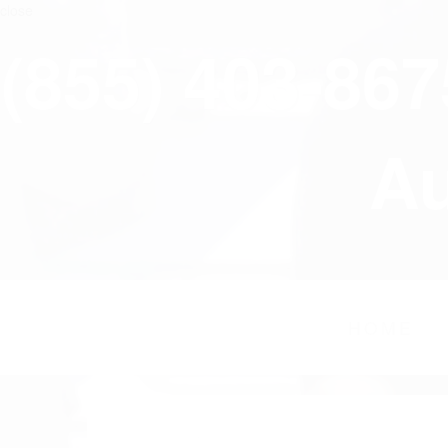
close
(855) 403-86
Au
HOME