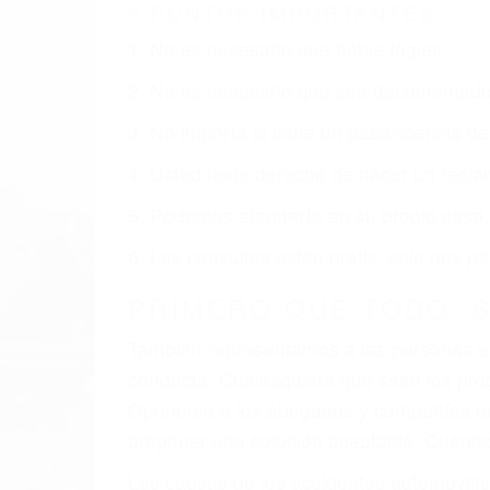
6 PUNTOS IMPORTANTES
1. No es necesario que hable Ingles
2. No es necesario que sea documentad
3. No importa si tiene un pase/licencia d
4. Usted tiene derecho de hacer un recl
5. Podemos atenderte en su propio casa, 
6. Las consultas están gratis; solo nos
PRIMERO QUE TODO: 
También representamos a las personas en 
conducta. Cualesquiera que sean los probl
Oponerse a los abogados y compañías de
proponer una solución aceptable. Cuando
Las causas de los accidentes automovilís