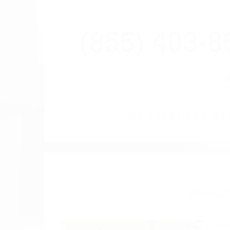
(855) 403-
BY
(855) 403-
ABOGAD
Pare