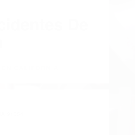
cidentes De
a
 EN CALIFORNIA
A 91354