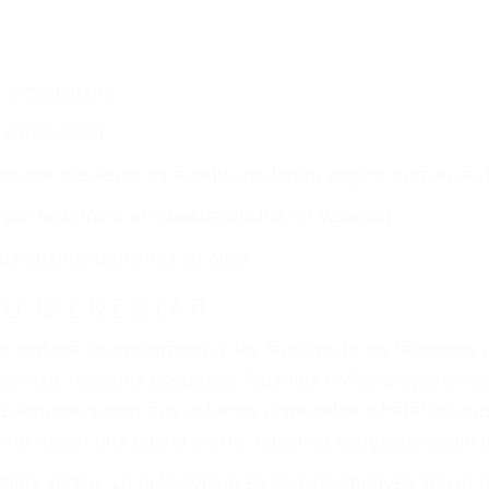
o o ciudadano
e conducción
amo por sus lesiones aunque no tenga seguro para su aut
por teléfono o en nuestra oficina en Valencia
 paga cuando ganamos su caso
SU BIENESTAR
materia de inmigración y las familias de los fallecidos 
emas, nuestros abogados litigantes civiles preparan los 
 seguros saben que estamos dispuestos a tratar los ca
 no hacen una buena oferta, nuestros abogados están di
ticos varían. Lo más común es que los choques son el r