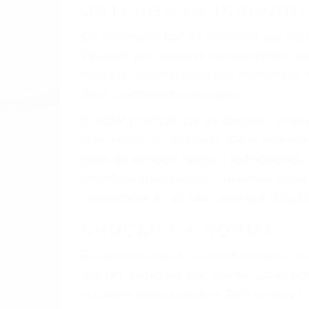
OBTENGA LA INDEMNI
Sin importar el tipo de accidente que ha
Valencia, una agresiva representación l
reciba la indemnización que merece por su
dolor y sufrimiento emocional.
El factor principal que un abogado de les
al momento del accidente. Otros factores 
faltas de atención, fatiga o distracciones
climáticas desfavorables. Nuestros exper
involucrados en su caso para que la just
CHOCAR ES NORMAL
Es triste pero cierto, si usted conduce u
qué tan cuidadoso sea, cuando usted con
accidente automovilístico. Esto es muy f