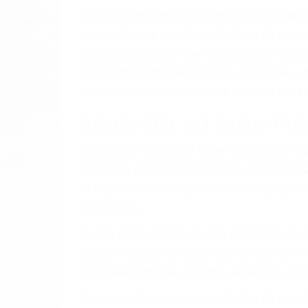
imprudente o distracciones (como otros p
incapacitados o ebrios, choferes de cami
peligrosas pueden ser nuestras carreter
se sienta detrás del volante, nos debe a
accidente y le causa daños a usted o a s
ACUSADO NO SIGNIFIC
Sólo por el hecho de haber recibido un ti
opciones y le proveerá con su mejor aseso
el soporte de su experimentado equipo leg
de tránsito.
En los años anteriores, las personas no d
todos modos, los tickets de tránsito son
incluyendo multas, cargos, recargos, así 
Cada condena por una violación de tránsi