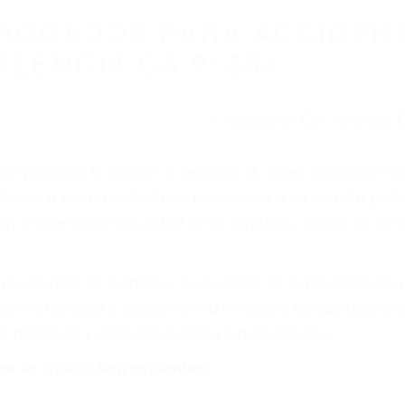
BOGADOS PARA ACCIDEN
ALENCIA CA 91354
r provocar la colisión y lesiones. A veces la colisión es
tuoso o por un defecto de fabricación o un defecto par
en el diseño de seguridad de la carretera, divisor, el ho
no siempre es evidente. Si su lesión es el resultado de
 de motocicleta o accidente SUV nuestra los abogados d
s derechos y alcanzar la plena indemnización.
s de tráfico son evidentes: