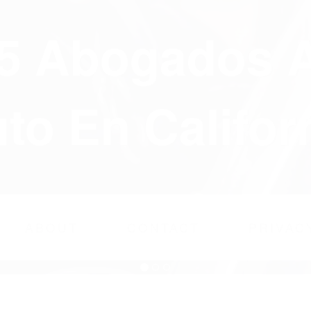
75 Abogados 
to En Califor
ABOUT
CONTACT
PRIVAC