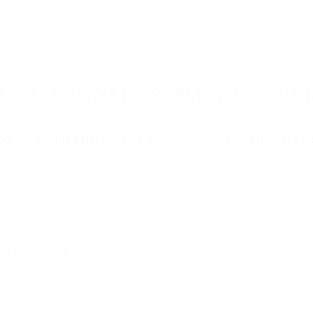
L DE ABOGADOS PARA ACCIDE
s de lesiones personales en Valencia lucharán hasta la
r:
dos (DUI y DWI)