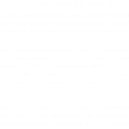
ZACIÓN QUE MERECE POR SU A
ya sufrido, usted encontrará en nuestro Bufete de Abog
egal y una comprensiva atención personalizada. Luchar
s lesiones, gastos médicos futuros, pérdida de ingresos 
iones personales debe determinar, es si el conductor de
que pueden contribuir a provocar un accidente son señale
 del conductor como el uso del teléfono celular o el GPS
tos abogados de accidentes en Valencia, revisarán exha
icia le otorgue la compensación que merece.
n automóvil en nuestras calles y carreteras, tarde o temp
duce, siempre habrá alguien que no está prestando aten
actible si usted conduce regularmente en una de las gra