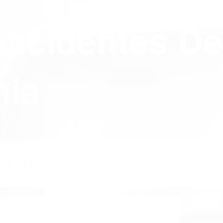
Accidentes De
nia
Y POLICY