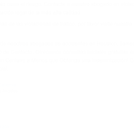
 No corra el riesgo. Contacte a nuestro abogado en viol
ación legal de la más alta calidad.
s de las violaciones de tráfico, por favor visite nuestr
a de nosotros abogados de accidentes en Houston, llám
 de Contacto. Ofrecemos consultas iniciales gratuitas e
á un Centavo a Menos que Obtenga una Indemnización! C
ial.
alifornia
s Angeles:
91209