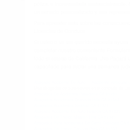
póliza, o incrementarla sustancialmente.
un servicio personalizado y una represent
Para aprender más sobre las consecuencia
Licencias de Conducir.
Si usted o un ser querido necesita ayud
completar nuestro conveniente Formulario
todo el estado de California. ¡No Pagar
capacitado para iniciar una demanda judic
Abogado Accidente De Auto
Accidente Vehicular C
Más abogados de automóviles en el condado de Lo
Abogados De Acidentes Pasadena CA 91191
Abogados Accidentes Granada Hills CA 91344
Abogados Accidentes Newhall CA 91321
Abogado Accidente De Auto Reseda CA 91335
Abogados De Trafico Mission Hills CA 91345
Abogados Para Accidentes De Carro Glendale CA 
Abogados De Trafico Canoga Park CA 91303