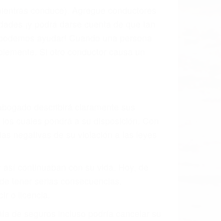
 mientras conduce). Agregue conductores
idades ¡y podrá darse cuenta de que tan
os podemos ayudar! Cuando una persona
blemente. Si otro conductor causa un
o abogado describirá claramente sus
, los cuales pondrá a su disposición. Con
as negativas de su violación a las leyes
y así continuaban con su vida. Hoy, de
ede tener serias consecuencias,
r o licencia.
ía de seguros incluso podría cancelar su