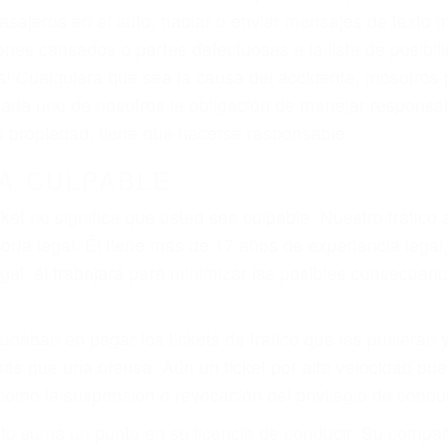
asajeros en el auto, hablar o enviar mensajes de texto
ones cansados o partes defectuosas a la lista de posibil
as! Cualquiera que sea la causa del accidente, ¡nosotr
 cada uno de nosotros la obligación de manejar responsa
u propiedad, tiene que hacerse responsable.
A CULPABLE
cket no significa que usted sea culpable. Nuestro trafic
ría legal. Él tiene más de 17 años de experiencia legal
al, él trabajará para minimizar las posibles consecuenci
udaban en pagar los tickets de tráfico que les pusieran 
 más que una ofensa. Aún un ticket por alta velocidad pu
como la suspensión o revocación del privilegio de conduci
to suma un punto en su licencia de conducir. Su compañ