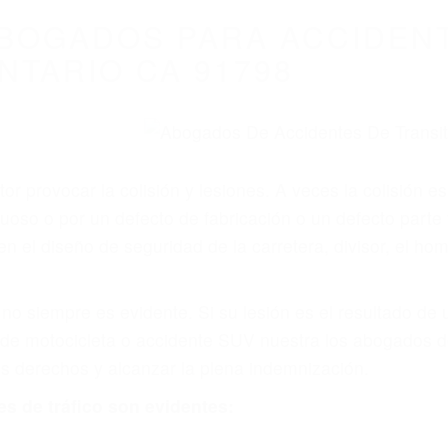
BOGADOS PARA ACCIDEN
NTARIO CA 91798
r provocar la colisión y lesiones. A veces la colisión es
uoso o por un defecto de fabricación o un defecto parte
en el diseño de seguridad de la carretera, divisor, el ho
no siempre es evidente. Si su lesión es el resultado de
 de motocicleta o accidente SUV nuestra los abogados d
s derechos y alcanzar la plena indemnización.
s de tráfico son evidentes: