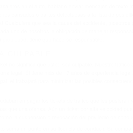
asajeros en el auto, hablar o enviar mensajes de texto
ones cansados o partes defectuosas a la lista de posibil
as! Cualquiera que sea la causa del accidente, ¡nosotr
 cada uno de nosotros la obligación de manejar responsa
u propiedad, tiene que hacerse responsable.
A CULPABLE
cket no significa que usted sea culpable. Nuestro trafic
ría legal. Él tiene más de 17 años de experiencia legal
al, él trabajará para minimizar las posibles consecuenci
udaban en pagar los tickets de tráfico que les pusieran 
 más que una ofensa. Aún un ticket por alta velocidad pu
como la suspensión o revocación del privilegio de conduci
to suma un punto en su licencia de conducir. Su compañ