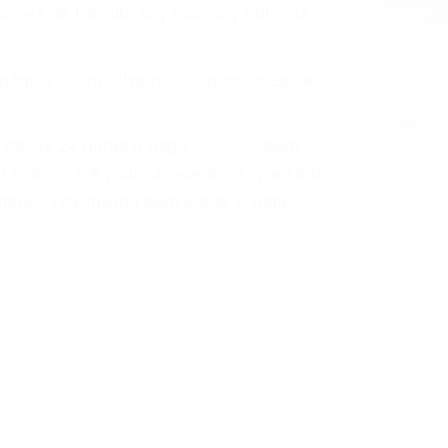
aciones de tránsito hoy mismo y obtenga
a página informativa de Suspensiones de
enos las 24 horas o haga
clic aquí
para
n Ontario CA y sus alrededores, y en todo
tenos hoy mismo para saber si está