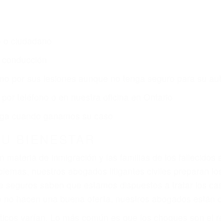
o o ciudadano
e conducción
amo por sus lesiones aunque no tenga seguro para su aut
por teléfono o en nuestra oficina en Ontario
 paga cuando ganamos su caso
SU BIENESTAR
materia de inmigración y las familias de los fallecidos 
emas, nuestros abogados litigantes civiles preparan los 
 seguros saben que estamos dispuestos a tratar los ca
 no hacen una buena oferta, nuestros abogados están di
ticos varían. Lo más común es que los choques son el r