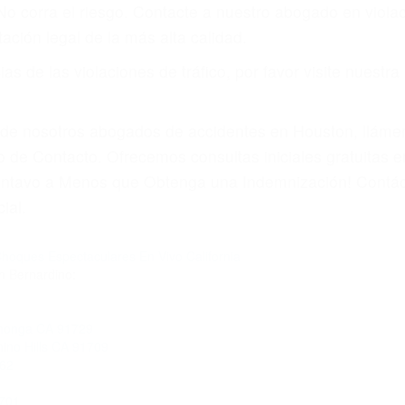
 No corra el riesgo. Contacte a nuestro abogado en viol
ación legal de la más alta calidad.
s de las violaciones de tráfico, por favor visite nuestr
a de nosotros abogados de accidentes en Houston, llám
 de Contacto. Ofrecemos consultas iniciales gratuitas e
Centavo a Menos que Obtenga una Indemnización! Contác
ial.
hoques Espectaculares En Vivo California
n Bernardino:
amonga CA 91729
hino Hills CA 91709
762
701