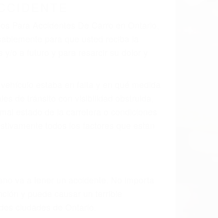
CCIDENTE
dos Para Accidentes De Carro en Ontario,
sablemente para que usted reciba la
/o a futuro y para resarcir su dolor y
l vehículo estaba en falta y en qué medida
s de tránsito con visibilidad obstruida,
, mal estado de la carretera o condiciones
stivamente todos los factores que están
rano va a tener un accidente. No importa
ción y puede causar un terrible
ndes ciudades de Ontario.