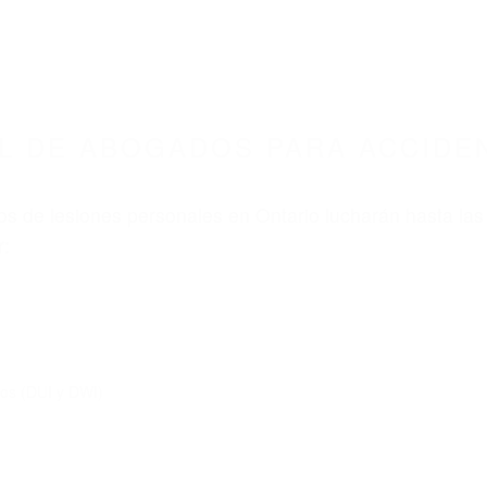
L DE ABOGADOS PARA ACCIDE
s de lesiones personales en Ontario lucharán hasta las
r:
dos (DUI y DWI)