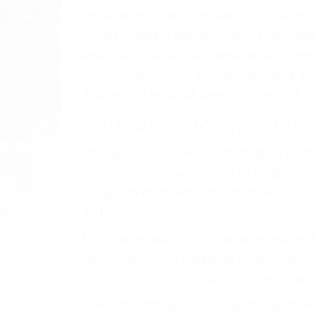
imprudente o distracciones (como otros p
incapacitados o ebrios, choferes de cami
peligrosas pueden ser nuestras carreter
se sienta detrás del volante, nos debe a
accidente y le causa daños a usted o a s
ACUSADO NO SIGNIFIC
Sólo por el hecho de haber recibido un ti
opciones y le proveerá con su mejor aseso
el soporte de su experimentado equipo leg
de tránsito.
En los años anteriores, las personas no d
todos modos, los tickets de tránsito son
incluyendo multas, cargos, recargos, así 
Cada condena por una violación de tránsi