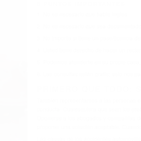
6 PUNTOS IMPORTANTES
1. No es necesario que hable Ingles
2. No es necesario que sea documentad
3. No importa si tiene un pase/licencia d
4. Usted tiene derecho de hacer un recl
5. Podemos atenderte en su propio casa, 
6. Las consultas están gratis; solo nos
PRIMERO QUE TODO: 
También representamos a las personas en 
conducta. Cualesquiera que sean los probl
Oponerse a los abogados y compañías de
proponer una solución aceptable. Cuando
Las causas de los accidentes automovilís