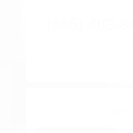
(855) 403-
BY
(855) 403-
ABOGAD
Pare