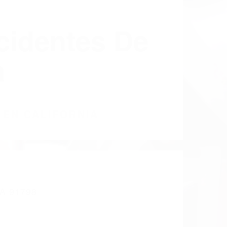
cidentes De
a
 EN CALIFORNIA
A 91798