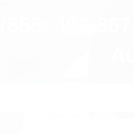
close
(855) 403-86
Au
HOME