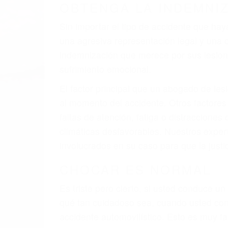
OBTENGA LA INDEMNI
Sin importar el tipo de accidente que ha
una agresiva representación legal y una
indemnización que merece por sus lesiones
sufrimiento emocional.
El factor principal que un abogado de les
al momento del accidente. Otros factores 
faltas de atención, fatiga o distracciones
climáticas desfavorables. Nuestros exper
involucrados en su caso para que la just
CHOCAR ES NORMAL
Es triste pero cierto, si usted conduce u
qué tan cuidadoso sea, cuando usted con
accidente automovilístico. Esto es muy f