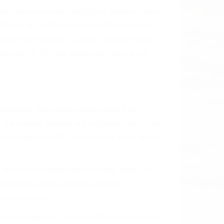
 mientras conduce). Agregue conductores
idades ¡y podrá darse cuenta de que tan
os podemos ayudar! Cuando una persona
blemente. Si otro conductor causa un
o abogado describirá claramente sus
, los cuales pondrá a su disposición. Con
as negativas de su violación a las leyes
y así continuaban con su vida. Hoy, de
ede tener serias consecuencias,
r o licencia.
ía de seguros incluso podría cancelar su