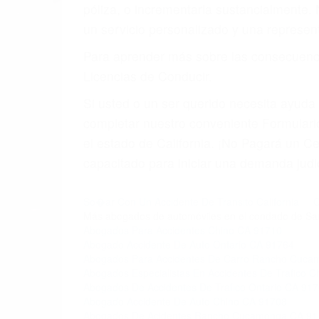
póliza, o incrementarla sustancialmente.
un servicio personalizado y una represent
Para aprender más sobre las consecuencia
Licencias de Conducir.
Si usted o un ser querido necesita ayud
completar nuestro conveniente Formulario
el estado de California. ¡No Pagará un 
capacitado para iniciar una demanda judic
So�ar Con Un Accidente De Transito California
C
Más abogados de automóviles en el condado de Sa
Abogados Para Accidentes Chino CA 91710
Abogado Accidente De Auto Ontario CA 91764
Abogados Para Accidentes De Carro Rancho Cuc
Abogados Especialistas En Accidentes De Trafico C
Abogados De Accidentes De Trafico Ontario CA 91
Abogado Accidente De Auto Chino CA 91708
Abogados De Acidentes Rancho Cucamonga CA 91