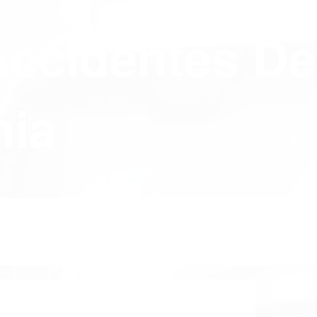
Accidentes De
nia
Y POLICY