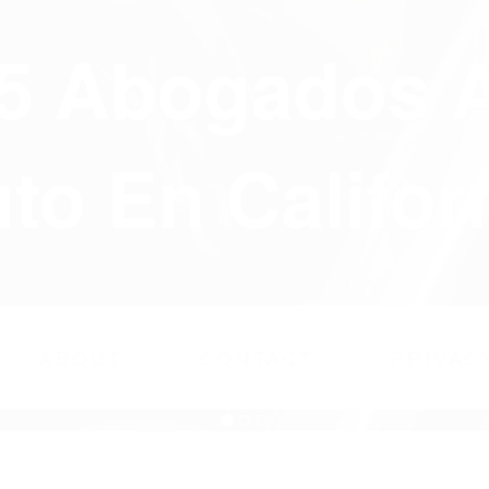
75 Abogados 
to En Califor
ABOUT
CONTACT
PRIVAC