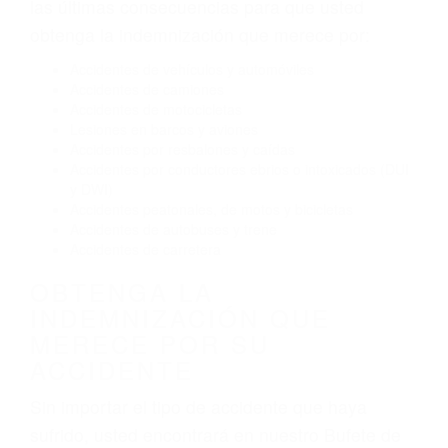
Conducir de manera imprudente
Conducir bajo los efectos del alcohol
Reventón de llanta o neumático
OBTENGA AYUDA LEGAL
DE ABOGADOS DE
ACCIDENTES DE CARRO
EN LA MESA CA
Nuestros reconocidos y expertos abogados de
lesiones personales en La Mesa lucharán hasta
las últimas consecuencias para que usted
obtenga la indemnización que merece por:
Accidentes de vehículos y automóviles
Accidentes de camiones
Accidentes de motocicletas
Lesiones en barcos y aviones
Accidentes por resbalones y caídas
Accidentes por conductores ebrios o intoxicados (DUI