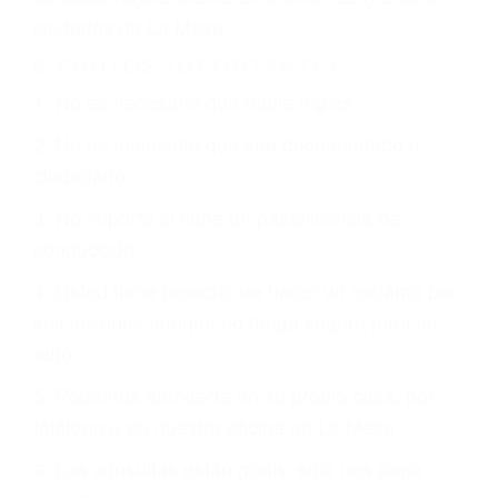
CHOCAR ES NORMAL
Es triste pero cierto, si usted conduce un
automóvil en nuestras calles y carreteras, tarde
o temprano va a tener un accidente. No importa
qué tan cuidadoso sea, cuando usted conduce,
siempre habrá alguien que no está prestando
atención y puede causar un terrible accidente
automovilístico. Esto es muy factible si usted
conduce regularmente en una de las grandes
ciudades de La Mesa.
6 PUNTOS IMPORTANTES
1. No es necesario que hable Ingles
2. No es necesario que sea documentado o
ciudadano