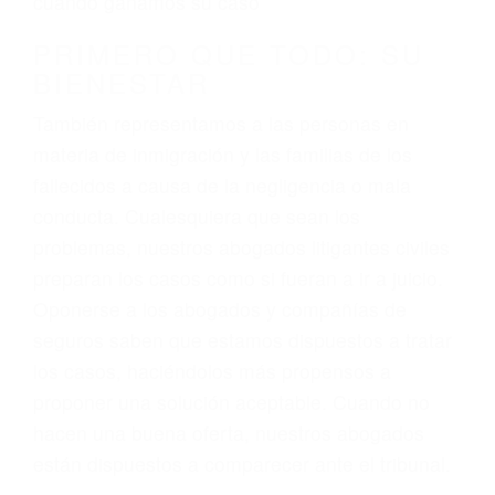
3. No importa si tiene un pase/licencia de
conducción
4. Usted tiene derecho de hacer un reclamo por
sus lesiones aunque no tenga seguro para su
auto.
5. Podemos atenderte en su propio casa, por
teléfono o en nuestra oficina en La Mesa
6. Las consultas están gratis; solo nos paga
cuando ganamos su caso
PRIMERO QUE TODO: SU
BIENESTAR
También representamos a las personas en
materia de inmigración y las familias de los
fallecidos a causa de la negligencia o mala