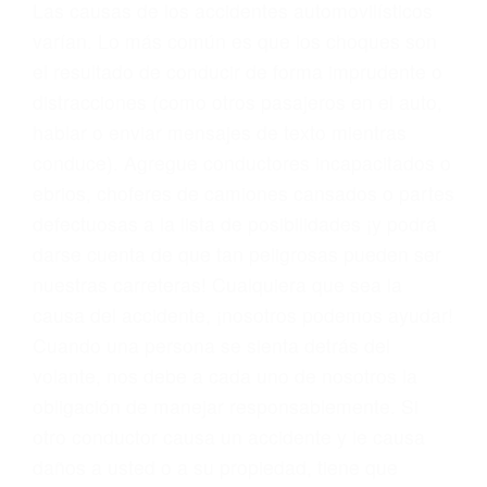
conducta. Cualesquiera que sean los
problemas, nuestros abogados litigantes civiles
preparan los casos como si fueran a ir a juicio.
Oponerse a los abogados y compañías de
seguros saben que estamos dispuestos a tratar
los casos, haciéndolos más propensos a
proponer una solución aceptable. Cuando no
hacen una buena oferta, nuestros abogados
están dispuestos a comparecer ante el tribunal.
Las causas de los accidentes automovilísticos
varían. Lo más común es que los choques son
el resultado de conducir de forma imprudente o
distracciones (como otros pasajeros en el auto,
hablar o enviar mensajes de texto mientras
conduce). Agregue conductores incapacitados o
ebrios, choferes de camiones cansados o partes