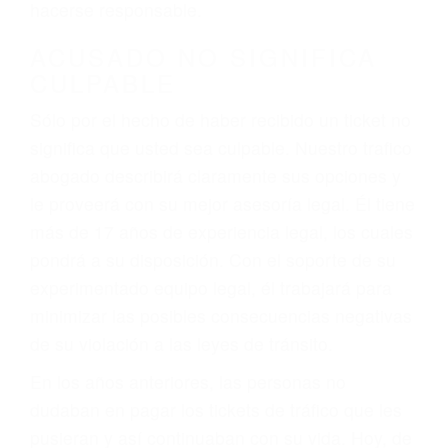
defectuosas a la lista de posibilidades ¡y podrá
darse cuenta de que tan peligrosas pueden ser
nuestras carreteras! Cualquiera que sea la
causa del accidente, ¡nosotros podemos ayudar!
Cuando una persona se sienta detrás del
volante, nos debe a cada uno de nosotros la
obligación de manejar responsablemente. Si
otro conductor causa un accidente y le causa
daños a usted o a su propiedad, tiene que
hacerse responsable.
ACUSADO NO SIGNIFICA
CULPABLE
Sólo por el hecho de haber recibido un ticket no
significa que usted sea culpable. Nuestro trafico
abogado describirá claramente sus opciones y