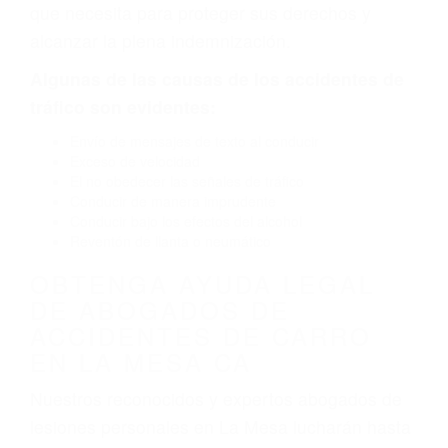
por fallas en el diseño de seguridad de la
carretera, divisor, el hombro, la señalización de
barandas o pobres o la iluminación.
La causa exacta de un accidente de auto no
siempre es evidente. Si su lesión es el resultado
de un accidente de coche, accidente de camión,
accidente de autobús, accidente de motocicleta
o accidente SUV nuestra los abogados de
accidentes de auto encontrará las respuestas
que necesita para proteger sus derechos y
alcanzar la plena indemnización.
Algunas de las causas de los accidentes de
tráfico son evidentes:
Envío de mensajes de texto al conducir
Exceso de velocidad
El no obedecer las señales de tráfico