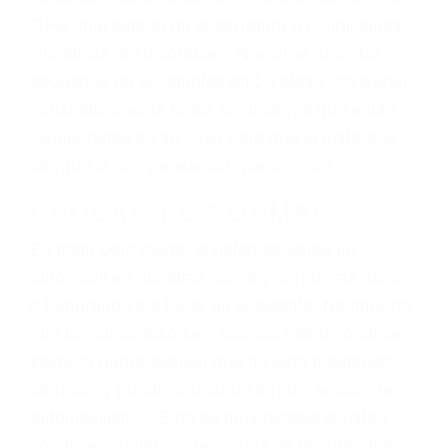
dolor y sufrimiento emocional.
El factor principal que un abogado de lesiones
personales debe determinar, es si el conductor
del vehículo estaba en falta y en qué medida al
momento del accidente. Otros factores que
pueden contribuir a provocar un accidente son
señales de tránsito con visibilidad obstruida,
faltas de atención, fatiga o distracciones del
conductor como el uso del teléfono celular o el
GPS, mal estado de la carretera o condiciones
climáticas desfavorables. Nuestros expertos
abogados de accidentes en La Mesa, revisarán
exhaustivamente todos los factores que están
involucrados en su caso para que la justicia le
otorgue la compensación que merece.