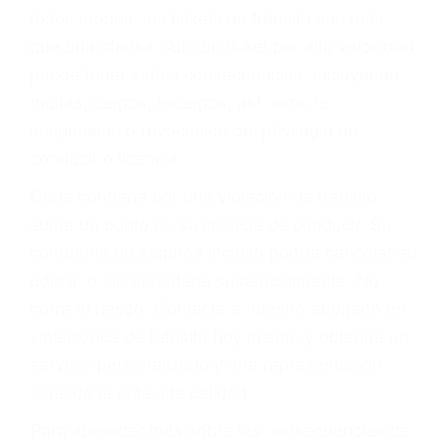
le proveerá con su mejor asesoría legal. Él tiene
más de 17 años de experiencia legal, los cuales
pondrá a su disposición. Con el soporte de su
experimentado equipo legal, él trabajará para
minimizar las posibles consecuencias negativas
de su violación a las leyes de tránsito.
En los años anteriores, las personas no
dudaban en pagar los tickets de tráfico que les
pusieran y así continuaban con su vida. Hoy, de
todos modos, los tickets de tránsito son más
que una ofensa. Aún un ticket por alta velocidad
puede tener serias consecuencias, incluyendo
multas, cargos, recargos, así como la
suspensión o revocación del privilegio de
conducir o licencia.