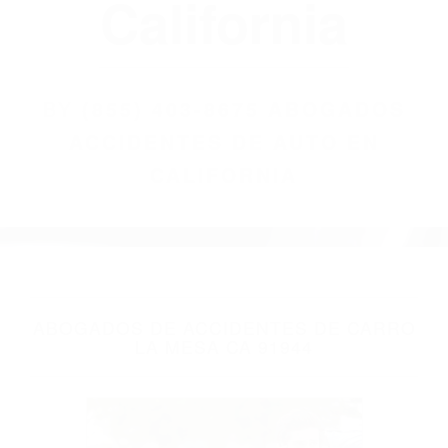
(855) 403-8675
Abogados
Accidentes De
Auto En
California
BY
(855) 403-8675 ABOGADOS
ACCIDENTES DE AUTO EN
CALIFORNIA