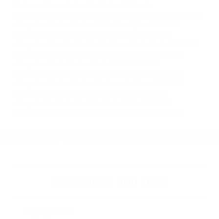
Contacto. Ofrecemos consultas iniciales
gratuitas en La Mesa CA y sus alrededores, y en
todo el estado de California. ¡No Pagará un
Centavo a Menos que Obtenga una
Indemnización! Contáctenos hoy mismo para
saber si está capacitado para iniciar una
demanda judicial.
Los Accidentes Mas Sangrientos California
Como
Podemos Prevenir Los Accidentes California
Más abogados de automóviles en el condado de San Diego:
Abogados De Accidentes De Trafico Alpine CA 91901
Abogados De Acidentes Imperial Beach CA 91932
Abogados Para Accidentes De Carro Chula Vista CA 91913
Abogados De Accidentes De Transito Bonita CA 91908
Abogados De Acidentes Chula Vista CA 91915
Abogados De Accidentes De Transito Alpine CA 91903
Abogados De Accidentes De Carro La Mesa CA 91941