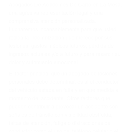
y DWI)
Accidentes peatonales, de motos y bicicletas
Accidentes de autobuses y trene
Accidentes de carretera
OBTENGA LA
INDEMNIZACIÓN QUE
MERECE POR SU
ACCIDENTE
Sin importar el tipo de accidente que haya
sufrido, usted encontrará en nuestro Bufete de
Abogados De Accidentes De Carro en La Mesa,
una agresiva representación legal y una
comprensiva atención personalizada.
Lucharemos incansablemente para que usted
reciba la indemnización que merece por sus
lesiones, gastos médicos futuros, pérdida de
ingresos actuales y/o a futuro y para resarcir su