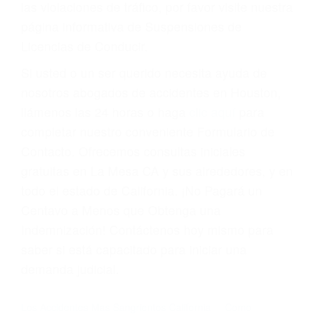
Cada condena por una violación de tránsito
suma un punto en su licencia de conducir. Su
compañía de seguros incluso podría cancelar su
póliza, o incrementarla sustancialmente. No
corra el riesgo. Contacte a nuestro abogado en
violaciones de tránsito hoy mismo y obtenga un
servicio personalizado y una representación
legal de la más alta calidad.
Para aprender más sobre las consecuencias de
las violaciones de tráfico, por favor visite nuestra
página informativa de Suspensiones de
Licencias de Conducir.
Si usted o un ser querido necesita ayuda de
nosotros abogados de accidentes en Houston,
llámenos las 24 horas o haga
clic aquí
para
completar nuestro conveniente Formulario de