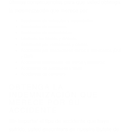
Conducir de manera imprudente
Conducir bajo los efectos del alcohol
Reventón de llanta o neumático
OBTENGA AYUDA LEGAL
DE ABOGADOS DE
ACCIDENTES DE TRANSITO
EN VISTA CA
Nuestros reconocidos y expertos abogados de
lesiones personales en Vista lucharán hasta las
últimas consecuencias para que usted obtenga
la indemnización que merece por:
Accidentes de vehículos y automóviles
Accidentes de camiones
Accidentes de motocicletas
Lesiones en barcos y aviones
Accidentes por resbalones y caídas
Accidentes por conductores ebrios o intoxicados (DUI