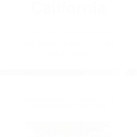
(855) 403-8675
Abogados
Accidentes De
Auto En
California
BY
(855) 403-8675 ABOGADOS
ACCIDENTES DE AUTO EN
CALIFORNIA