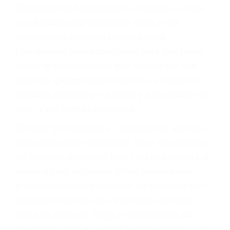
y DWI)
Accidentes peatonales, de motos y bicicletas
Accidentes de autobuses y trene
Accidentes de carretera
OBTENGA LA
INDEMNIZACIÓN QUE
MERECE POR SU
ACCIDENTE
Sin importar el tipo de accidente que haya
sufrido, usted encontrará en nuestro Bufete de
Abogados De Accidentes De Transito en Vista,
una agresiva representación legal y una
comprensiva atención personalizada.
Lucharemos incansablemente para que usted
reciba la indemnización que merece por sus
lesiones, gastos médicos futuros, pérdida de
ingresos actuales y/o a futuro y para resarcir su