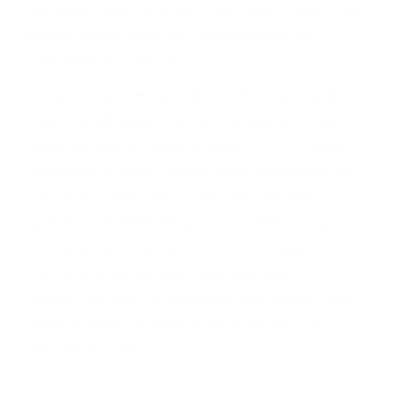
Cada condena por una violación de tránsito
suma un punto en su licencia de conducir. Su
compañía de seguros incluso podría cancelar su
póliza, o incrementarla sustancialmente. No
corra el riesgo. Contacte a nuestro abogado en
violaciones de tránsito hoy mismo y obtenga un
servicio personalizado y una representación
legal de la más alta calidad.
Para aprender más sobre las consecuencias de
las violaciones de tráfico, por favor visite nuestra
página informativa de Suspensiones de
Licencias de Conducir.
Si usted o un ser querido necesita ayuda de
nosotros abogados de accidentes en Houston,
llámenos las 24 horas o haga
clic aquí
para
completar nuestro conveniente Formulario de