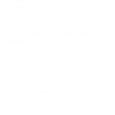
CHOCAR ES NORMAL
Es triste pero cierto, si usted conduce un
automóvil en nuestras calles y carreteras, tarde
o temprano va a tener un accidente. No importa
qué tan cuidadoso sea, cuando usted conduce,
siempre habrá alguien que no está prestando
atención y puede causar un terrible accidente
automovilístico. Esto es muy factible si usted
conduce regularmente en una de las grandes
ciudades de Vista.
6 PUNTOS IMPORTANTES
1. No es necesario que hable Ingles
2. No es necesario que sea documentado o
ciudadano