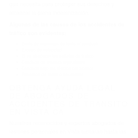
por fallas en el diseño de seguridad de la
carretera, divisor, el hombro, la señalización de
barandas o pobres o la iluminación.
La causa exacta de un accidente de auto no
siempre es evidente. Si su lesión es el resultado
de un accidente de coche, accidente de camión,
accidente de autobús, accidente de motocicleta
o accidente SUV nuestra los abogados de
accidentes de auto encontrará las respuestas
que necesita para proteger sus derechos y
alcanzar la plena indemnización.
Algunas de las causas de los accidentes de
tráfico son evidentes:
Envío de mensajes de texto al conducir
Exceso de velocidad
El no obedecer las señales de tráfico