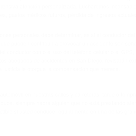
prensiva atención personalizada. Lucharemos incansable
, gastos médicos futuros, pérdida de ingresos actuales y
iones personales debe determinar, es si el conductor de
que pueden contribuir a provocar un accidente son señale
 del conductor como el uso del teléfono celular o el GPS
rtos abogados de accidentes en San Diego, revisarán ex
a justicia le otorgue la compensación que merece.
n automóvil en nuestras calles y carreteras, tarde o temp
duce, siempre habrá alguien que no está prestando aten
actible si usted conduce regularmente en una de las gr