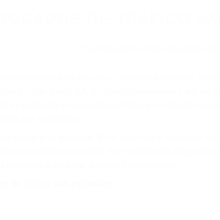
BOGADOS DE TRAFICO SA
eces los errores de más de un conductor provocar la colis
motor en San Diego CA: un diseño defectuoso o por un de
 el accidente es causado por fallas en el diseño de segur
bres o la iluminación.
no siempre es evidente. Si su lesión es el resultado de
 de motocicleta o accidente SUV nuestra los abogados d
s derechos y alcanzar la plena indemnización.
s de tráfico son evidentes: