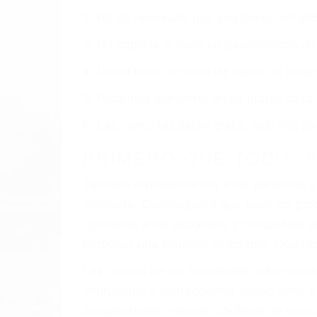
2. No es necesario que sea documentad
3. No importa si tiene un pase/licencia d
4. Usted tiene derecho de hacer un recl
5. Podemos atenderte en su propio casa, 
6. Las consultas están gratis; solo nos
PRIMERO QUE TODO: 
También representamos a las personas en 
conducta. Cualesquiera que sean los probl
Oponerse a los abogados y compañías de
proponer una solución aceptable. Cuando
Las causas de los accidentes automovilís
imprudente o distracciones (como otros p
incapacitados o ebrios, choferes de cami