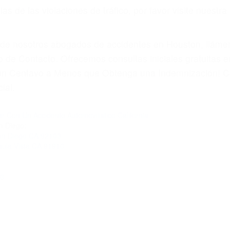
s de las violaciones de tráfico, por favor visite nuestr
a de nosotros abogados de accidentes en Houston, llám
 de Contacto. Ofrecemos consultas iniciales gratuitas 
á un Centavo a Menos que Obtenga una Indemnización! C
ial.
r Con Un Accidente Automovilistico California
n Diego:
San Diego CA 92103
hula Vista CA 91910
60