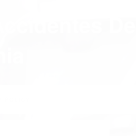
Accidentes De
nia
Y POLICY