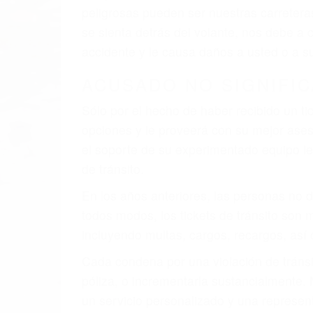
peligrosas pueden ser nuestras carreter
se sienta detrás del volante, nos debe a
accidente y le causa daños a usted o a s
ACUSADO NO SIGNIFIC
Sólo por el hecho de haber recibido un ti
opciones y le proveerá con su mejor aseso
el soporte de su experimentado equipo leg
de tránsito.
En los años anteriores, las personas no d
todos modos, los tickets de tránsito son
incluyendo multas, cargos, recargos, así 
Cada condena por una violación de tránsi
póliza, o incrementarla sustancialmente.
un servicio personalizado y una represent