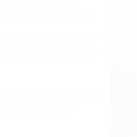
mente para que usted reciba la
/o a futuro y para resarcir su dolor y
l vehículo estaba en falta y en qué medida
s de tránsito con visibilidad obstruida,
, mal estado de la carretera o condiciones
haustivamente todos los factores que
rano va a tener un accidente. No importa
ción y puede causar un terrible
andes ciudades de San Diego.