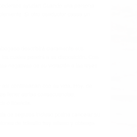
os podemos ayudar! Cuando una persona
blemente. Si otro conductor causa un
o abogado describirá claramente sus
, los cuales pondrá a su disposición. Con
as negativas de su violación a las leyes
y así continuaban con su vida. Hoy, de
ede tener serias consecuencias,
r o licencia.
ía de seguros incluso podría cancelar su
aciones de tránsito hoy mismo y obtenga