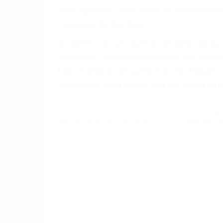
Para aprender más sobre las consecuencia
Licencias de Conducir.
Si usted o un ser querido necesita ayud
completar nuestro conveniente Formulario
todo el estado de California. ¡No Pagar
capacitado para iniciar una demanda judic
Accidentesdemotos California
Que Significa So�a
Más abogados de automóviles en el condado de Sa
Abogados Especialistas En Accidentes De Trafico 
Abogados Especialistas En Accidentes De Trafico C
Abogados De Accidentes De Carro Vista CA 92085
Abogado Accidente De Auto San Marcos CA 92069
Abogados De Acidentes Palomar Mountain CA 920
Abogados Accidentes La Jolla CA 92037
Abogado Accidente De Auto Descanso CA 91916
Abogado Accidente De Auto Chula Vista CA 91913
Abogados Para Accidentes Jacumba CA 91934
Abogados De Acidentes La Mesa CA 91942