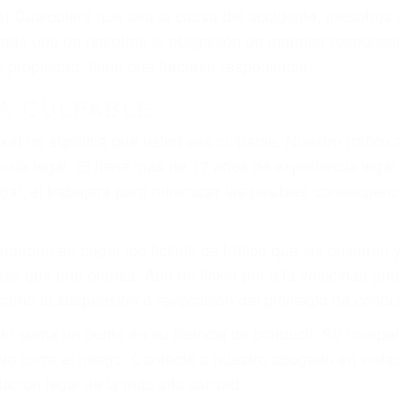
as! Cualquiera que sea la causa del accidente, ¡nosotr
 cada uno de nosotros la obligación de manejar responsa
u propiedad, tiene que hacerse responsable.
A CULPABLE
cket no significa que usted sea culpable. Nuestro trafic
ría legal. Él tiene más de 17 años de experiencia legal
al, él trabajará para minimizar las posibles consecuenci
udaban en pagar los tickets de tráfico que les pusieran 
 más que una ofensa. Aún un ticket por alta velocidad pu
como la suspensión o revocación del privilegio de conduci
to suma un punto en su licencia de conducir. Su compañ
 No corra el riesgo. Contacte a nuestro abogado en viol
ación legal de la más alta calidad.