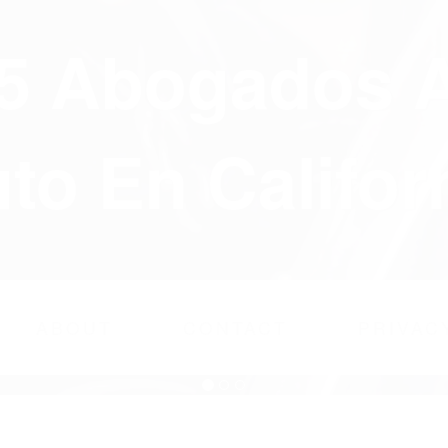
75 Abogados 
to En Califor
ABOUT
CONTACT
PRIVAC