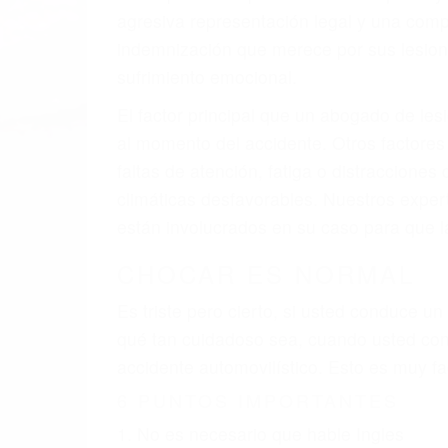
agresiva representación legal y una com
indemnización que merece por sus lesiones
sufrimiento emocional.
El factor principal que un abogado de les
al momento del accidente. Otros factores 
faltas de atención, fatiga o distracciones
climáticas desfavorables. Nuestros expe
están involucrados en su caso para que l
CHOCAR ES NORMAL
Es triste pero cierto, si usted conduce u
qué tan cuidadoso sea, cuando usted con
accidente automovilístico. Esto es muy f
6 PUNTOS IMPORTANTES
1. No es necesario que hable Ingles