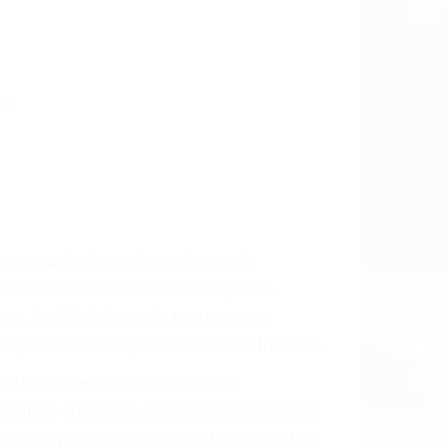
o.
a causa de la negligencia o mala
casos como si fueran a ir a juicio.
sos, haciéndolos más propensos a
spuestos a comparecer ante el tribunal.
esultado de conducir de forma
 mientras conduce). Agregue conductores
idades ¡y podrá darse cuenta de que tan