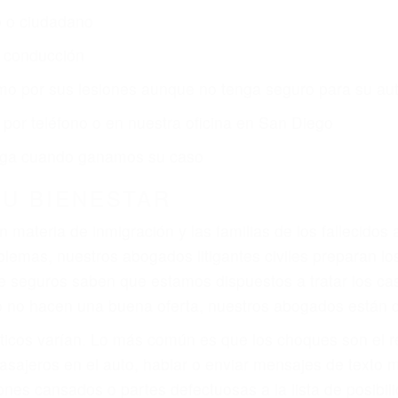
o o ciudadano
e conducción
amo por sus lesiones aunque no tenga seguro para su aut
por teléfono o en nuestra oficina en San Diego
 paga cuando ganamos su caso
SU BIENESTAR
materia de inmigración y las familias de los fallecidos 
emas, nuestros abogados litigantes civiles preparan los 
 seguros saben que estamos dispuestos a tratar los ca
 no hacen una buena oferta, nuestros abogados están di
ticos varían. Lo más común es que los choques son el r
asajeros en el auto, hablar o enviar mensajes de texto
ones cansados o partes defectuosas a la lista de posibil