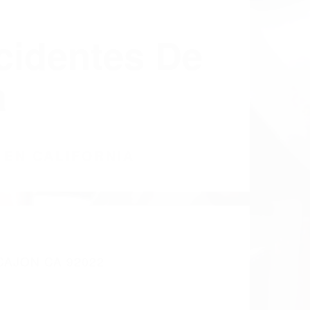
cidentes De
a
 EN CALIFORNIA
CAJON CA 92022