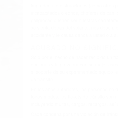
imprudente o distracciones (como otros p
incapacitados o ebrios, choferes de cami
peligrosas pueden ser nuestras carreter
se sienta detrás del volante, nos debe a
accidente y le causa daños a usted o a s
ACUSADO NO SIGNIFIC
Sólo por el hecho de haber recibido un ti
opciones y le proveerá con su mejor aseso
el soporte de su experimentado equipo leg
de tránsito.
En los años anteriores, las personas no d
todos modos, los tickets de tránsito son
incluyendo multas, cargos, recargos, así 
Cada condena por una violación de tránsi