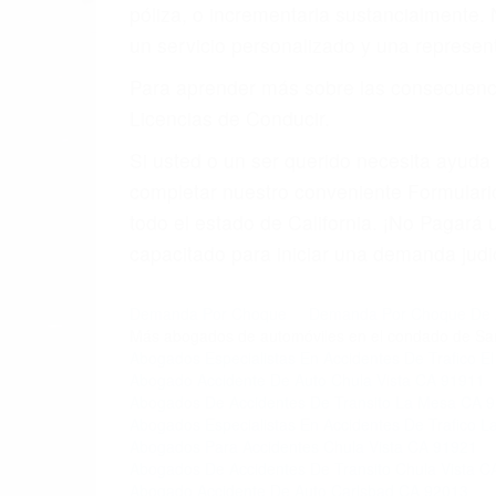
póliza, o incrementarla sustancialmente.
un servicio personalizado y una represent
Para aprender más sobre las consecuencia
Licencias de Conducir.
Si usted o un ser querido necesita ayud
completar nuestro conveniente Formulario
todo el estado de California. ¡No Pagar
capacitado para iniciar una demanda judic
Demanda Por Choque
Demanda Por Choque De 
Más abogados de automóviles en el condado de Sa
Abogados Especialistas En Accidentes De Trafico E
Abogado Accidente De Auto Chula Vista CA 91911
Abogados De Accidentes De Transito La Mesa CA 
Abogados Especialistas En Accidentes De Trafico 
Abogados Para Accidentes Chula Vista CA 91921
Abogados De Accidentes De Transito Chula Vista C
Abogado Accidente De Auto Carlsbad CA 92013