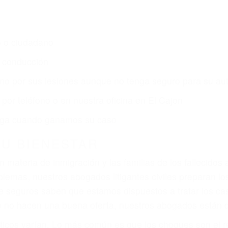
o o ciudadano
e conducción
amo por sus lesiones aunque no tenga seguro para su aut
por teléfono o en nuestra oficina en El Cajon
 paga cuando ganamos su caso
SU BIENESTAR
materia de inmigración y las familias de los fallecidos 
emas, nuestros abogados litigantes civiles preparan los 
 seguros saben que estamos dispuestos a tratar los ca
 no hacen una buena oferta, nuestros abogados están di
ticos varían. Lo más común es que los choques son el r