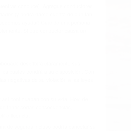
 mientras conduce). Agregue conductores
idades ¡y podrá darse cuenta de que tan
os podemos ayudar! Cuando una persona
blemente. Si otro conductor causa un
o abogado describirá claramente sus
, los cuales pondrá a su disposición. Con
as negativas de su violación a las leyes
y así continuaban con su vida. Hoy, de
ede tener serias consecuencias,
r o licencia.
ía de seguros incluso podría cancelar su