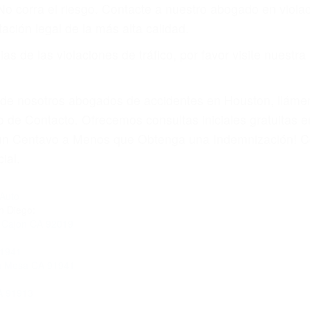
 No corra el riesgo. Contacte a nuestro abogado en viol
ación legal de la más alta calidad.
s de las violaciones de tráfico, por favor visite nuestr
a de nosotros abogados de accidentes en Houston, llám
 de Contacto. Ofrecemos consultas iniciales gratuitas e
á un Centavo a Menos que Obtenga una Indemnización! C
ial.
Auto
n Diego:
l Cajon CA 92019
91941
La Mesa CA 91941
A 91913