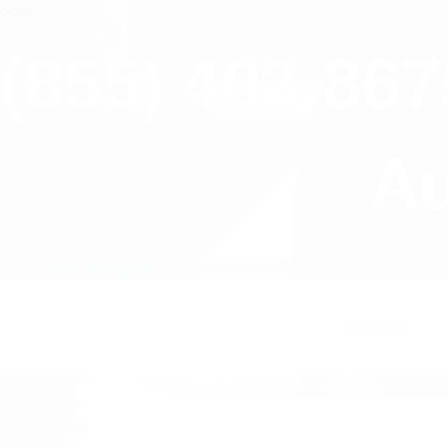
close
(855) 403-86
Au
HOME