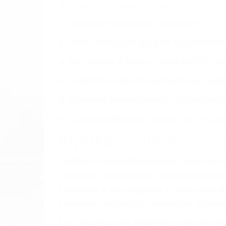
6 PUNTOS IMPORTANTES
1. No es necesario que hable Ingles
2. No es necesario que sea documentad
3. No importa si tiene un pase/licencia d
4. Usted tiene derecho de hacer un recl
5. Podemos atenderte en su propio casa, 
6. Las consultas están gratis; solo nos
PRIMERO QUE TODO: 
También representamos a las personas en 
conducta. Cualesquiera que sean los probl
Oponerse a los abogados y compañías de
proponer una solución aceptable. Cuando
Las causas de los accidentes automovilís