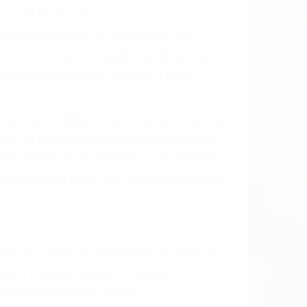
CCIDENTE
dos Especialistas En Accidentes De
da. Lucharemos incansablemente para que
gresos actuales y/o a futuro y para
l vehículo estaba en falta y en qué medida
s de tránsito con visibilidad obstruida,
, mal estado de la carretera o condiciones
ustivamente todos los factores que están
rano va a tener un accidente. No importa
ción y puede causar un terrible
ndes ciudades de El Cajon.