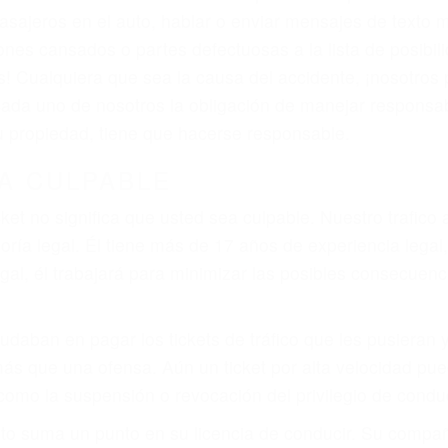
asajeros en el auto, hablar o enviar mensajes de texto
ones cansados o partes defectuosas a la lista de posibil
as! Cualquiera que sea la causa del accidente, ¡nosotr
 cada uno de nosotros la obligación de manejar responsa
u propiedad, tiene que hacerse responsable.
A CULPABLE
cket no significa que usted sea culpable. Nuestro trafic
ría legal. Él tiene más de 17 años de experiencia legal
al, él trabajará para minimizar las posibles consecuenci
udaban en pagar los tickets de tráfico que les pusieran 
 más que una ofensa. Aún un ticket por alta velocidad pu
como la suspensión o revocación del privilegio de conduci
to suma un punto en su licencia de conducir. Su compañ