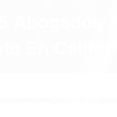
75 Abogados 
to En Califor
ABOUT
CONTACT
PRIVAC