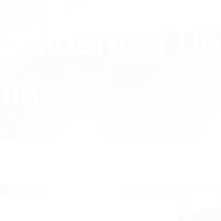
Accidentes De
nia
Y POLICY