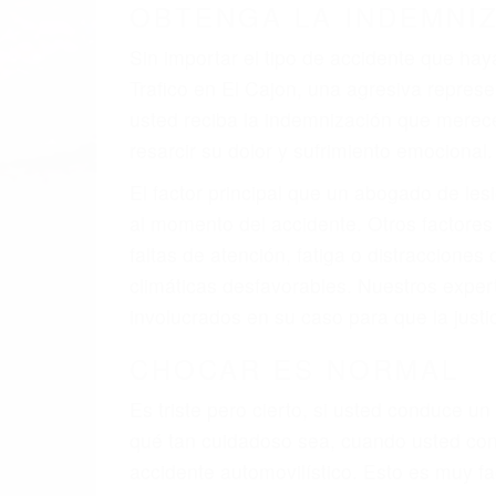
OBTENGA LA INDEMNI
Sin importar el tipo de accidente que ha
Trafico en El Cajon, una agresiva repre
usted reciba la indemnización que merece 
resarcir su dolor y sufrimiento emocional.
El factor principal que un abogado de les
al momento del accidente. Otros factores 
faltas de atención, fatiga o distracciones
climáticas desfavorables. Nuestros exper
involucrados en su caso para que la just
CHOCAR ES NORMAL
Es triste pero cierto, si usted conduce u
qué tan cuidadoso sea, cuando usted con
accidente automovilístico. Esto es muy f