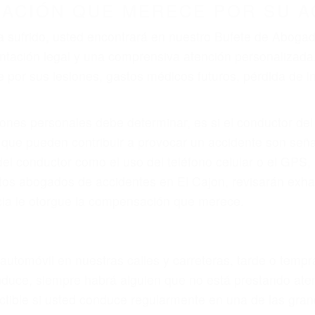
ZACIÓN QUE MERECE POR SU A
ya sufrido, usted encontrará en nuestro Bufete de Aboga
sentación legal y una comprensiva atención personaliza
por sus lesiones, gastos médicos futuros, pérdida de in
iones personales debe determinar, es si el conductor de
que pueden contribuir a provocar un accidente son señale
 del conductor como el uso del teléfono celular o el GPS
tos abogados de accidentes en El Cajon, revisarán exha
icia le otorgue la compensación que merece.
n automóvil en nuestras calles y carreteras, tarde o temp
duce, siempre habrá alguien que no está prestando aten
actible si usted conduce regularmente en una de las gra