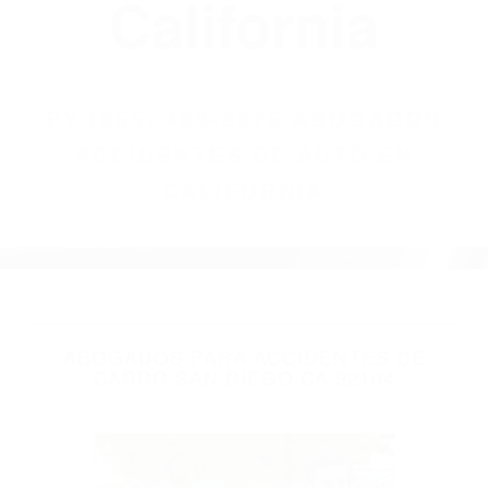
(855) 403-8675
Abogados
Accidentes De
Auto En
California
BY
(855) 403-8675 ABOGADOS
ACCIDENTES DE AUTO EN
CALIFORNIA