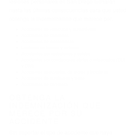
El no obedecer las señales de tráfico
Conducir de manera imprudente
Conducir bajo los efectos del alcohol
Reventón de llanta o neumático
OBTENGA AYUDA LEGAL
DE ABOGADOS PARA
ACCIDENTES DE CARRO
EN SAN DIEGO CA
Nuestros reconocidos y expertos abogados de
lesiones personales en San Diego lucharán
hasta las últimas consecuencias para que usted
obtenga la indemnización que merece por:
Accidentes de vehículos y automóviles
Accidentes de camiones
Accidentes de motocicletas
Lesiones en barcos y aviones
Accidentes por resbalones y caídas