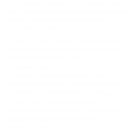
Cada condena por una violación de tránsito
suma un punto en su licencia de conducir. Su
compañía de seguros incluso podría cancelar su
póliza, o incrementarla sustancialmente. No
corra el riesgo. Contacte a nuestro abogado en
violaciones de tránsito hoy mismo y obtenga un
servicio personalizado y una representación
legal de la más alta calidad.
Para aprender más sobre las consecuencias de
las violaciones de tráfico, por favor visite nuestra
página informativa de Suspensiones de
Licencias de Conducir.
Si usted o un ser querido necesita ayuda de
nosotros abogados de accidentes en Houston,
llámenos las 24 horas o haga
clic aquí
para