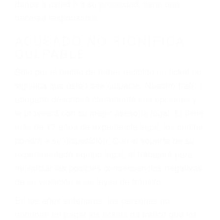
ebrios, choferes de camiones cansados o partes
defectuosas a la lista de posibilidades ¡y podrá
darse cuenta de que tan peligrosas pueden ser
nuestras carreteras! Cualquiera que sea la
causa del accidente, ¡nosotros podemos ayudar!
Cuando una persona se sienta detrás del
volante, nos debe a cada uno de nosotros la
obligación de manejar responsablemente. Si
otro conductor causa un accidente y le causa
daños a usted o a su propiedad, tiene que
hacerse responsable.
ACUSADO NO SIGNIFICA
CULPABLE
Sólo por el hecho de haber recibido un ticket no
significa que usted sea culpable. Nuestro trafico