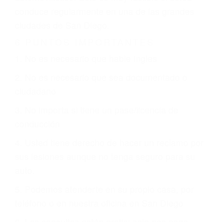
justicia le otorgue la compensación que merece.
CHOCAR ES NORMAL
Es triste pero cierto, si usted conduce un
automóvil en nuestras calles y carreteras, tarde
o temprano va a tener un accidente. No importa
qué tan cuidadoso sea, cuando usted conduce,
siempre habrá alguien que no está prestando
atención y puede causar un terrible accidente
automovilístico. Esto es muy factible si usted
conduce regularmente en una de las grandes
ciudades de San Diego.
6 PUNTOS IMPORTANTES
1. No es necesario que hable Ingles
2. No es necesario que sea documentado o
ciudadano