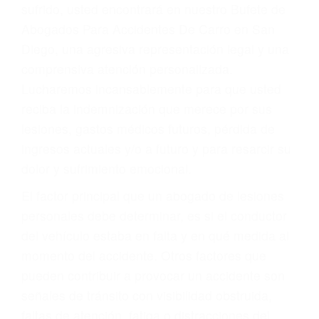
Accidentes por conductores ebrios o intoxicados (DUI
y DWI)
Accidentes peatonales, de motos y bicicletas
Accidentes de autobuses y trene
Accidentes de carretera
OBTENGA LA
INDEMNIZACIÓN QUE
MERECE POR SU
ACCIDENTE
Sin importar el tipo de accidente que haya
sufrido, usted encontrará en nuestro Bufete de
Abogados Para Accidentes De Carro en San
Diego, una agresiva representación legal y una
comprensiva atención personalizada.
Lucharemos incansablemente para que usted
reciba la indemnización que merece por sus
lesiones, gastos médicos futuros, pérdida de