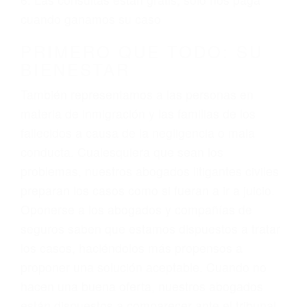
3. No importa si tiene un pase/licencia de
conducción
4. Usted tiene derecho de hacer un reclamo por
sus lesiones aunque no tenga seguro para su
auto.
5. Podemos atenderte en su propio casa, por
teléfono o en nuestra oficina en San Diego
6. Las consultas están gratis; solo nos paga
cuando ganamos su caso
PRIMERO QUE TODO: SU
BIENESTAR
También representamos a las personas en
materia de inmigración y las familias de los