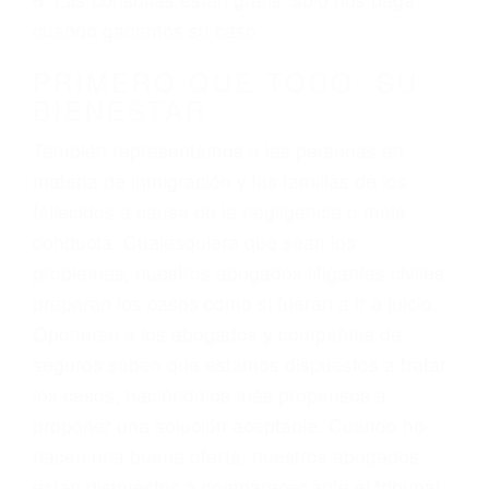
3. No importa si tiene un pase/licencia de
conducción
4. Usted tiene derecho de hacer un reclamo por
sus lesiones aunque no tenga seguro para su
auto.
5. Podemos atenderte en su propio casa, por
teléfono o en nuestra oficina en San Diego
6. Las consultas están gratis; solo nos paga
cuando ganamos su caso
PRIMERO QUE TODO: SU
BIENESTAR
También representamos a las personas en
materia de inmigración y las familias de los