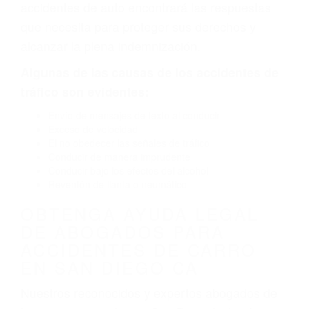
defectuoso. A veces el accidente es causado
por fallas en el diseño de seguridad de la
carretera, divisor, el hombro, la señalización de
barandas o pobres o la iluminación.
La causa exacta de un accidente de auto no
siempre es evidente. Si su lesión es el resultado
de un accidente de coche, accidente de camión,
accidente de autobús, accidente de motocicleta
o accidente SUV nuestra los abogados de
accidentes de auto encontrará las respuestas
que necesita para proteger sus derechos y
alcanzar la plena indemnización.
Algunas de las causas de los accidentes de
tráfico son evidentes:
Envío de mensajes de texto al conducir
Exceso de velocidad