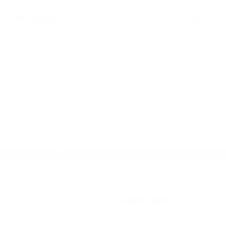
completar nuestro conveniente Formulario de
Contacto. Ofrecemos consultas iniciales
gratuitas en San Diego CA y sus alrededores, y
en todo el estado de California. ¡No Pagará un
Centavo a Menos que Obtenga una
Indemnización! Contáctenos hoy mismo para
saber si está capacitado para iniciar una
demanda judicial.
Abogado Accidente De Auto California
Más abogados de automóviles en el condado de San Diego:
Abogados De Acidentes Pala CA 92059
Abogado Accidente De Auto Escondido CA 92029
Abogados De Acidentes Encinitas CA 92023
Abogados Especialistas En Accidentes De Trafico Alpine CA
91903
Abogado Accidente De Auto Solana Beach CA 92075
Abogados Para Accidentes San Diego CA 92102