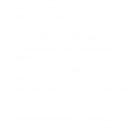
justicia le otorgue la compensación que merece.
CHOCAR ES NORMAL
Es triste pero cierto, si usted conduce un
automóvil en nuestras calles y carreteras, tarde
o temprano va a tener un accidente. No importa
qué tan cuidadoso sea, cuando usted conduce,
siempre habrá alguien que no está prestando
atención y puede causar un terrible accidente
automovilístico. Esto es muy factible si usted
conduce regularmente en una de las grandes
ciudades de San Diego.
6 PUNTOS IMPORTANTES
1. No es necesario que hable Ingles
2. No es necesario que sea documentado o
ciudadano