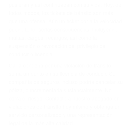
abogado describirá claramente sus opciones y
le proveerá con su mejor asesoría legal. Él tiene
más de 17 años de experiencia legal, los cuales
pondrá a su disposición. Con el soporte de su
experimentado equipo legal, él trabajará para
minimizar las posibles consecuencias negativas
de su violación a las leyes de tránsito.
En los años anteriores, las personas no
dudaban en pagar los tickets de tráfico que les
pusieran y así continuaban con su vida. Hoy, de
todos modos, los tickets de tránsito son más
que una ofensa. Aún un ticket por alta velocidad
puede tener serias consecuencias, incluyendo
multas, cargos, recargos, así como la
suspensión o revocación del privilegio de
conducir o licencia.