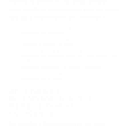
El no obedecer las señales de tráfico
Conducir de manera imprudente
Conducir bajo los efectos del alcohol
Reventón de llanta o neumático
OBTENGA AYUDA LEGAL
DE ABOGADOS PARA
ACCIDENTES DE CARRO
EN SAN DIEGO CA
Nuestros reconocidos y expertos abogados de
lesiones personales en San Diego lucharán
hasta las últimas consecuencias para que usted
obtenga la indemnización que merece por:
Accidentes de vehículos y automóviles
Accidentes de camiones
Accidentes de motocicletas
Lesiones en barcos y aviones
Accidentes por resbalones y caídas