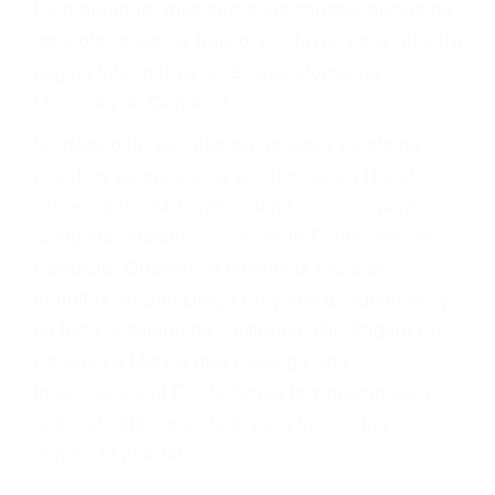
Cada condena por una violación de tránsito
suma un punto en su licencia de conducir. Su
compañía de seguros incluso podría cancelar su
póliza, o incrementarla sustancialmente. No
corra el riesgo. Contacte a nuestro abogado en
violaciones de tránsito hoy mismo y obtenga un
servicio personalizado y una representación
legal de la más alta calidad.
Para aprender más sobre las consecuencias de
las violaciones de tráfico, por favor visite nuestra
página informativa de Suspensiones de
Licencias de Conducir.
Si usted o un ser querido necesita ayuda de
nosotros abogados de accidentes en Houston,
llámenos las 24 horas o haga
clic aquí
para