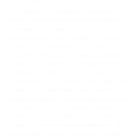
fallecidos a causa de la negligencia o mala
conducta. Cualesquiera que sean los
problemas, nuestros abogados litigantes civiles
preparan los casos como si fueran a ir a juicio.
Oponerse a los abogados y compañías de
seguros saben que estamos dispuestos a tratar
los casos, haciéndolos más propensos a
proponer una solución aceptable. Cuando no
hacen una buena oferta, nuestros abogados
están dispuestos a comparecer ante el tribunal.
Las causas de los accidentes automovilísticos
varían. Lo más común es que los choques son
el resultado de conducir de forma imprudente o
distracciones (como otros pasajeros en el auto,
hablar o enviar mensajes de texto mientras
conduce). Agregue conductores incapacitados o