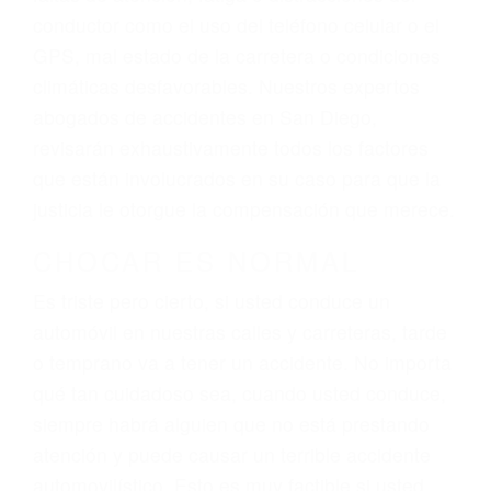
ingresos actuales y/o a futuro y para resarcir su
dolor y sufrimiento emocional.
El factor principal que un abogado de lesiones
personales debe determinar, es si el conductor
del vehículo estaba en falta y en qué medida al
momento del accidente. Otros factores que
pueden contribuir a provocar un accidente son
señales de tránsito con visibilidad obstruida,
faltas de atención, fatiga o distracciones del
conductor como el uso del teléfono celular o el
GPS, mal estado de la carretera o condiciones
climáticas desfavorables. Nuestros expertos
abogados de accidentes en San Diego,
revisarán exhaustivamente todos los factores
que están involucrados en su caso para que la