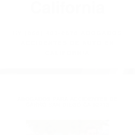
(855) 403-8675
Abogados
Accidentes De
Auto En
California
BY
(855) 403-8675 ABOGADOS
ACCIDENTES DE AUTO EN
CALIFORNIA