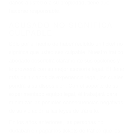
ebrios, choferes de camiones cansados o partes
defectuosas a la lista de posibilidades ¡y podrá
darse cuenta de que tan peligrosas pueden ser
nuestras carreteras! Cualquiera que sea la
causa del accidente, ¡nosotros podemos ayudar!
Cuando una persona se sienta detrás del
volante, nos debe a cada uno de nosotros la
obligación de manejar responsablemente. Si
otro conductor causa un accidente y le causa
daños a usted o a su propiedad, tiene que
hacerse responsable.
ACUSADO NO SIGNIFICA
CULPABLE
Sólo por el hecho de haber recibido un ticket no
significa que usted sea culpable. Nuestro trafico