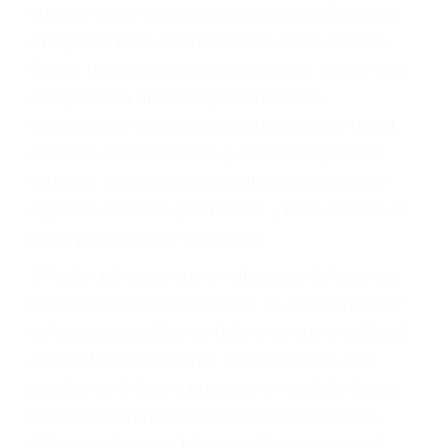
Accidentes por conductores ebrios o intoxicados (DUI
y DWI)
Accidentes peatonales, de motos y bicicletas
Accidentes de autobuses y trene
Accidentes de carretera
OBTENGA LA
INDEMNIZACIÓN QUE
MERECE POR SU
ACCIDENTE
Sin importar el tipo de accidente que haya
sufrido, usted encontrará en nuestro Bufete de
Abogados Para Accidentes De Carro en San
Diego, una agresiva representación legal y una
comprensiva atención personalizada.
Lucharemos incansablemente para que usted
reciba la indemnización que merece por sus
lesiones, gastos médicos futuros, pérdida de