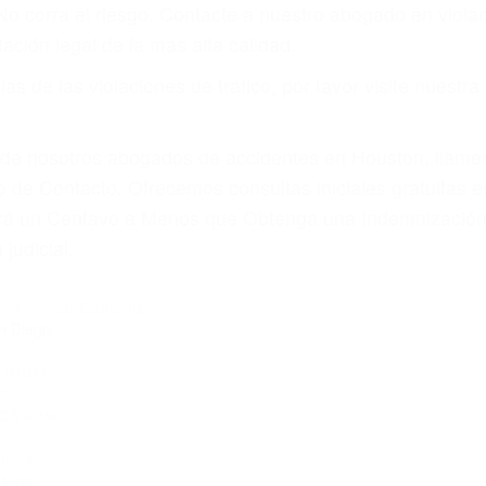
amo por sus lesiones aunque no tenga seguro para su aut
por teléfono o en nuestra oficina en Spring Valley
 paga cuando ganamos su caso
SU BIENESTAR
materia de inmigración y las familias de los fallecidos 
emas, nuestros abogados litigantes civiles preparan los 
 seguros saben que estamos dispuestos a tratar los ca
 no hacen una buena oferta, nuestros abogados están di
ticos varían. Lo más común es que los choques son el r
asajeros en el auto, hablar o enviar mensajes de texto
ones cansados o partes defectuosas a la lista de posibil
as! Cualquiera que sea la causa del accidente, ¡nosotr
 cada uno de nosotros la obligación de manejar responsa
u propiedad, tiene que hacerse responsable.