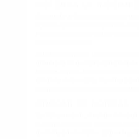
A veces los errores de más de un conducto
de motor en Spring Valley CA: un diseño 
A veces el accidente es causado por falla
pobres o la iluminación.
La causa exacta de un accidente de auto 
camión, accidente de autobús, accidente
respuestas que necesita para proteger su
Algunas de las causas de los accidente
Envío de mensajes de texto al conducir
Exceso de velocidad
El no obedecer las señales de tráfico
Conducir de manera imprudente
Conducir bajo los efectos del alcohol
Reventón de llanta o neumático
OBTENGA AYUDA LEGA