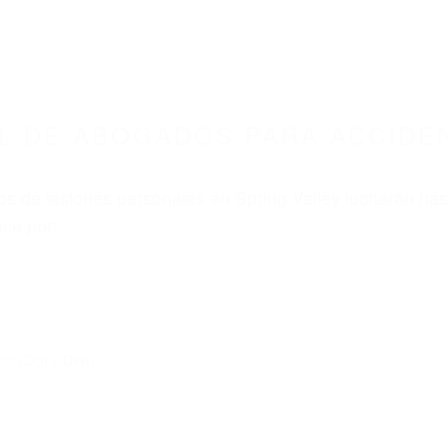
8675 ABOGADOS ACCIDENTES DE AUTO
ADOS PARA ACCIDENTES SPRING VALLEY CA 
nt category
BOGADOS PARA ACCIDEN
ALLEY CA 91977