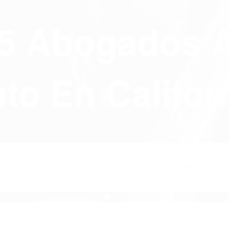
75 Abogados 
to En Califor
ABOUT
CONTACT
PRIVAC