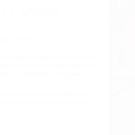
cidentes De
a