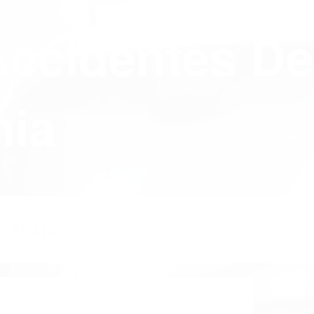
Accidentes De
nia
Y POLICY