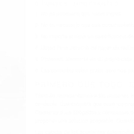
VALLEY CA
Nuestros reconocidos y expertos abogado
usted obtenga la indemnización que mere
Accidentes de vehículos y automóviles
Accidentes de camiones
Accidentes de motocicletas
Lesiones en barcos y aviones
Accidentes por resbalones y caídas
Accidentes por conductores ebrios o intoxica
Accidentes peatonales, de motos y bicicletas
Accidentes de autobuses y trene
Accidentes de carretera
OBTENGA LA INDEMNI
Sin importar el tipo de accidente que ha
agresiva representación legal y una com
indemnización que merece por sus lesiones
sufrimiento emocional.