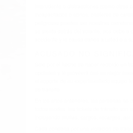
El factor principal que un abogado de les
al momento del accidente. Otros factores 
faltas de atención, fatiga o distracciones
climáticas desfavorables. Nuestros exper
están involucrados en su caso para que l
CHOCAR ES NORMAL
Es triste pero cierto, si usted conduce u
qué tan cuidadoso sea, cuando usted con
accidente automovilístico. Esto es muy f
6 PUNTOS IMPORTANTES
1. No es necesario que hable Ingles
2. No es necesario que sea documentad
3. No importa si tiene un pase/licencia d