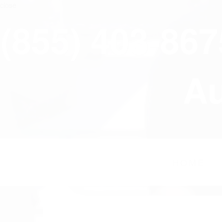
close
(855) 403-86
Au
HOME