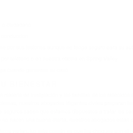
s de lesiones personales en Spring Valley lucharán has
ce por:
dos (DUI y DWI)
ZACIÓN QUE MERECE POR SU A
ya sufrido, usted encontrará en nuestro Bufete de Aboga
prensiva atención personalizada. Lucharemos incansable
, gastos médicos futuros, pérdida de ingresos actuales y