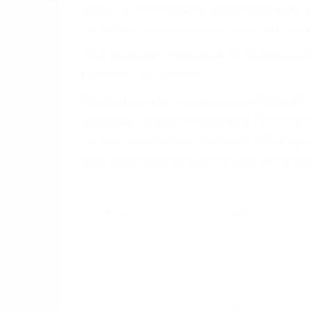
4. Usted tiene derecho de hacer un recl
5. Podemos atenderte en su propio casa, 
6. Las consultas están gratis; solo nos
PRIMERO QUE TODO: 
También representamos a las personas en 
conducta. Cualesquiera que sean los probl
Oponerse a los abogados y compañías de
proponer una solución aceptable. Cuando
Las causas de los accidentes automovilís
imprudente o distracciones (como otros p
incapacitados o ebrios, choferes de cami
peligrosas pueden ser nuestras carreter
se sienta detrás del volante, nos debe a
accidente y le causa daños a usted o a s