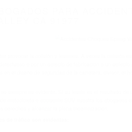
WELCOME TO
8675 Abogados Ac
Auto En Californi