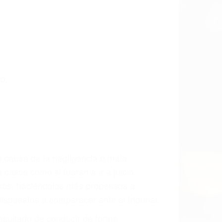
ta las últimas consecuencias para que
CCIDENTE
dos Para Accidentes en Spring Valley, una
mente para que usted reciba la
/o a futuro y para resarcir su dolor y