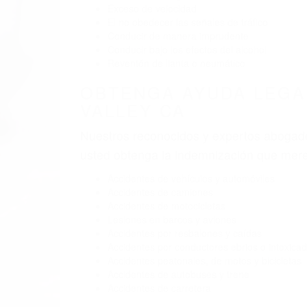
BY
(855) 403-
ABOG
Pare
A
V