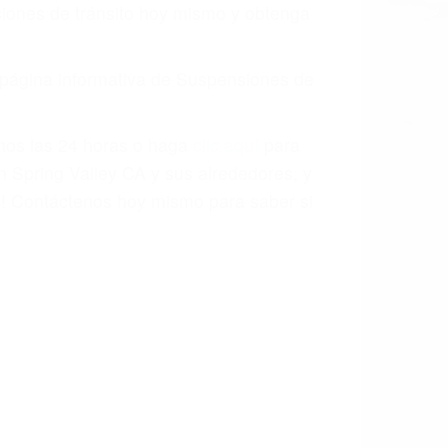
o.
a causa de la negligencia o mala
casos como si fueran a ir a juicio.
sos, haciéndolos más propensos a
spuestos a comparecer ante el tribunal.
esultado de conducir de forma
 mientras conduce). Agregue conductores
idades ¡y podrá darse cuenta de que tan
os podemos ayudar! Cuando una persona
blemente. Si otro conductor causa un