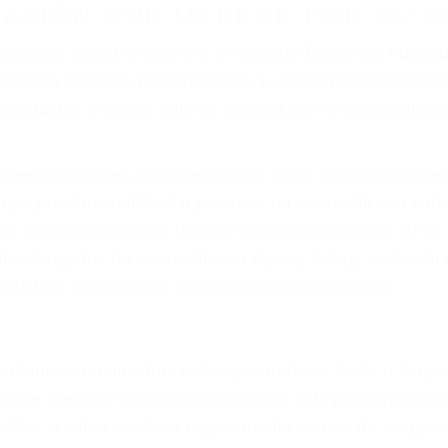
r provocar la colisión y lesiones. A veces la colisión es
defectuoso o por un defecto de fabricación o un defecto
s en el diseño de seguridad de la carretera, divisor, el 
no siempre es evidente. Si su lesión es el resultado de
 de motocicleta o accidente SUV nuestra los abogados d
s derechos y alcanzar la plena indemnización.
s de tráfico son evidentes:
L DE ABOGADOS PARA ACCIDE