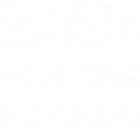
iones personales debe determinar, es si el conductor de
que pueden contribuir a provocar un accidente son señale
 del conductor como el uso del teléfono celular o el GPS
tos abogados de accidentes en Spring Valley, revisarán
a justicia le otorgue la compensación que merece.
n automóvil en nuestras calles y carreteras, tarde o temp
duce, siempre habrá alguien que no está prestando aten
actible si usted conduce regularmente en una de las gran
o o ciudadano
e conducción