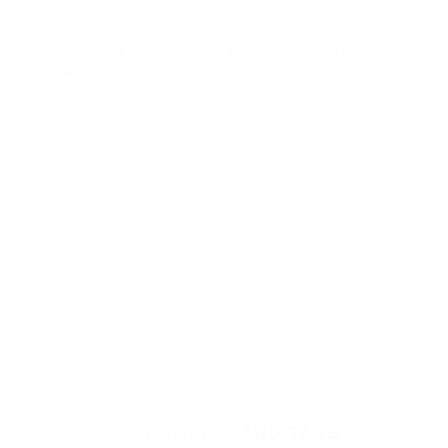
completar nuestro conveniente Formulario de
Contacto. Ofrecemos consultas iniciales
gratuitas en Canyon Country CA y sus
alrededores, y en todo el estado de California.
¡No Pagará un Centavo a Menos que Obtenga
una Indemnización! Contáctenos hoy mismo
para saber si está capacitado para iniciar una
demanda judicial.
So�ar Con Accidente De Carro California
Choques De
Autos California
Más abogados de automóviles en el condado de Los
Angeles:
Abogados Especialistas En Accidentes De Trafico Pacoima
CA 91334
Abogados Accidentes Sylmar CA 91342
Abogados De Accidentes De Transito Tarzana CA 91357
Abogados Para Accidentes De Carro Northridge CA 91327