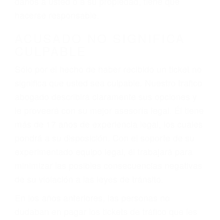
ebrios, choferes de camiones cansados o partes
defectuosas a la lista de posibilidades ¡y podrá
darse cuenta de que tan peligrosas pueden ser
nuestras carreteras! Cualquiera que sea la
causa del accidente, ¡nosotros podemos ayudar!
Cuando una persona se sienta detrás del
volante, nos debe a cada uno de nosotros la
obligación de manejar responsablemente. Si
otro conductor causa un accidente y le causa
daños a usted o a su propiedad, tiene que
hacerse responsable.
ACUSADO NO SIGNIFICA
CULPABLE
Sólo por el hecho de haber recibido un ticket no
significa que usted sea culpable. Nuestro trafico