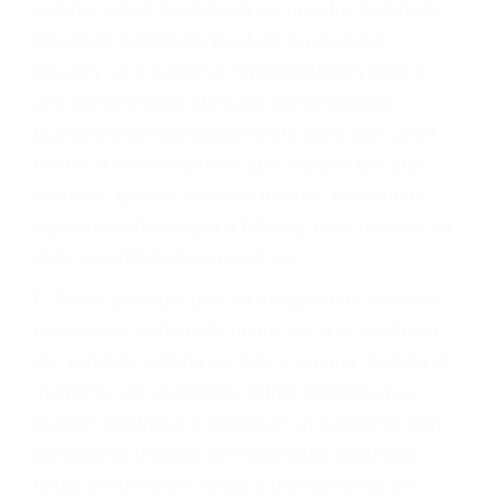
Accidentes por conductores ebrios o intoxicados (DUI
y DWI)
Accidentes peatonales, de motos y bicicletas
Accidentes de autobuses y trene
Accidentes de carretera
OBTENGA LA
INDEMNIZACIÓN QUE
MERECE POR SU
ACCIDENTE
Sin importar el tipo de accidente que haya
sufrido, usted encontrará en nuestro Bufete de
Abogado Accidente De Auto en Canyon
Country, una agresiva representación legal y
una comprensiva atención personalizada.
Lucharemos incansablemente para que usted
reciba la indemnización que merece por sus
lesiones, gastos médicos futuros, pérdida de