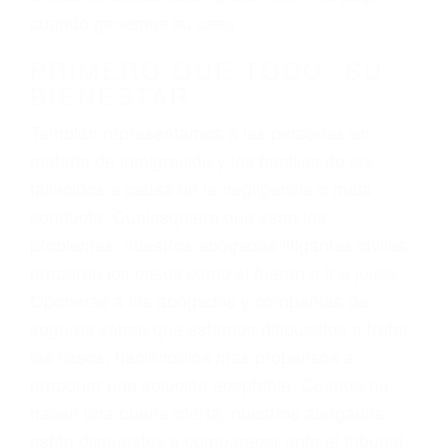
3. No importa si tiene un pase/licencia de
conducción
4. Usted tiene derecho de hacer un reclamo por
sus lesiones aunque no tenga seguro para su
auto.
5. Podemos atenderte en su propio casa, por
teléfono o en nuestra oficina en Canyon Country
6. Las consultas están gratis; solo nos paga
cuando ganamos su caso
PRIMERO QUE TODO: SU
BIENESTAR
También representamos a las personas en
materia de inmigración y las familias de los
fallecidos a causa de la negligencia o mala