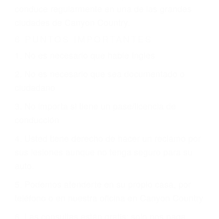
CHOCAR ES NORMAL
Es triste pero cierto, si usted conduce un
automóvil en nuestras calles y carreteras, tarde
o temprano va a tener un accidente. No importa
qué tan cuidadoso sea, cuando usted conduce,
siempre habrá alguien que no está prestando
atención y puede causar un terrible accidente
automovilístico. Esto es muy factible si usted
conduce regularmente en una de las grandes
ciudades de Canyon Country.
6 PUNTOS IMPORTANTES
1. No es necesario que hable Ingles
2. No es necesario que sea documentado o
ciudadano