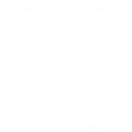
Conducir de manera imprudente
Conducir bajo los efectos del alcohol
Reventón de llanta o neumático
OBTENGA AYUDA LEGAL
DE ABOGADO ACCIDENTE
DE AUTO EN CANYON
COUNTRY CA
Nuestros reconocidos y expertos abogados de
lesiones personales en Canyon Country
lucharán hasta las últimas consecuencias para
que usted obtenga la indemnización que merece
por:
Accidentes de vehículos y automóviles
Accidentes de camiones
Accidentes de motocicletas
Lesiones en barcos y aviones
Accidentes por resbalones y caídas