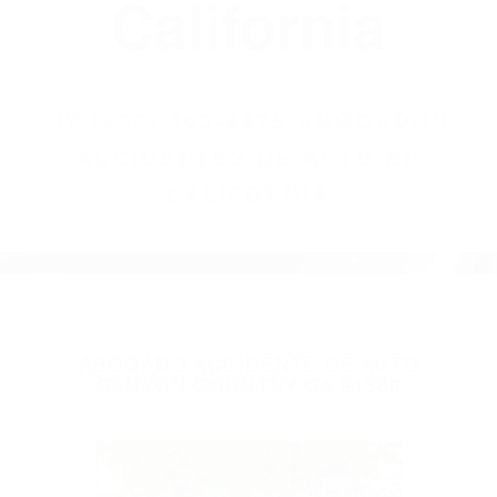
(855) 403-8675
Abogados
Accidentes De
Auto En
California
BY
(855) 403-8675 ABOGADOS
ACCIDENTES DE AUTO EN
CALIFORNIA