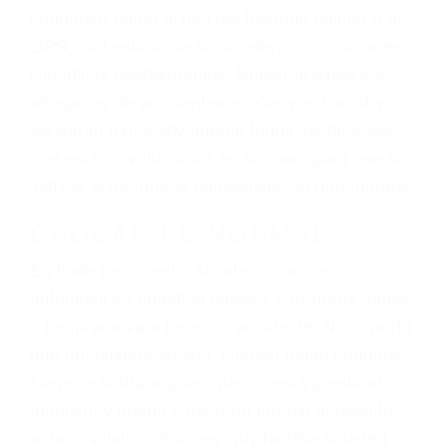
ingresos actuales y/o a futuro y para resarcir su
dolor y sufrimiento emocional.
El factor principal que un abogado de lesiones
personales debe determinar, es si el conductor
del vehículo estaba en falta y en qué medida al
momento del accidente. Otros factores que
pueden contribuir a provocar un accidente son
señales de tránsito con visibilidad obstruida,
faltas de atención, fatiga o distracciones del
conductor como el uso del teléfono celular o el
GPS, mal estado de la carretera o condiciones
climáticas desfavorables. Nuestros expertos
abogados de accidentes en Canyon Country,
revisarán exhaustivamente todos los factores
que están involucrados en su caso para que la
justicia le otorgue la compensación que merece.