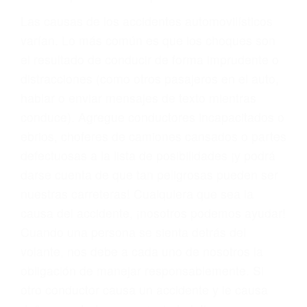
conducta. Cualesquiera que sean los
problemas, nuestros abogados litigantes civiles
preparan los casos como si fueran a ir a juicio.
Oponerse a los abogados y compañías de
seguros saben que estamos dispuestos a tratar
los casos, haciéndolos más propensos a
proponer una solución aceptable. Cuando no
hacen una buena oferta, nuestros abogados
están dispuestos a comparecer ante el tribunal.
Las causas de los accidentes automovilísticos
varían. Lo más común es que los choques son
el resultado de conducir de forma imprudente o
distracciones (como otros pasajeros en el auto,
hablar o enviar mensajes de texto mientras
conduce). Agregue conductores incapacitados o