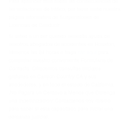
Cada condena por una violación de tránsito
suma un punto en su licencia de conducir. Su
compañía de seguros incluso podría cancelar su
póliza, o incrementarla sustancialmente. No
corra el riesgo. Contacte a nuestro abogado en
violaciones de tránsito hoy mismo y obtenga un
servicio personalizado y una representación
legal de la más alta calidad.
Para aprender más sobre las consecuencias de
las violaciones de tráfico, por favor visite nuestra
página informativa de Suspensiones de
Licencias de Conducir.
Si usted o un ser querido necesita ayuda de
nosotros abogados de accidentes en Houston,
llámenos las 24 horas o haga
clic aquí
para