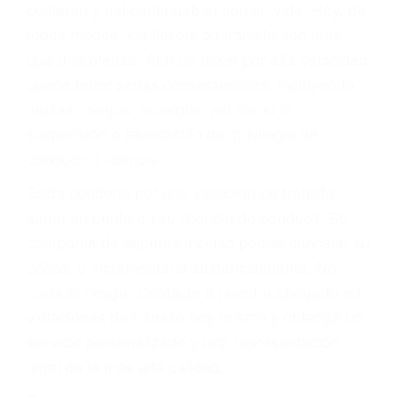
abogado describirá claramente sus opciones y
le proveerá con su mejor asesoría legal. Él tiene
más de 17 años de experiencia legal, los cuales
pondrá a su disposición. Con el soporte de su
experimentado equipo legal, él trabajará para
minimizar las posibles consecuencias negativas
de su violación a las leyes de tránsito.
En los años anteriores, las personas no
dudaban en pagar los tickets de tráfico que les
pusieran y así continuaban con su vida. Hoy, de
todos modos, los tickets de tránsito son más
que una ofensa. Aún un ticket por alta velocidad
puede tener serias consecuencias, incluyendo
multas, cargos, recargos, así como la
suspensión o revocación del privilegio de
conducir o licencia.