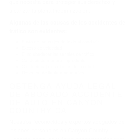
causado por fallas en el diseño de seguridad de
la carretera, divisor, el hombro, la señalización
de barandas o pobres o la iluminación.
La causa exacta de un accidente de auto no
siempre es evidente. Si su lesión es el resultado
de un accidente de coche, accidente de camión,
accidente de autobús, accidente de motocicleta
o accidente SUV nuestra los abogados de
accidentes de auto encontrará las respuestas
que necesita para proteger sus derechos y
alcanzar la plena indemnización.
Algunas de las causas de los accidentes de
tráfico son evidentes:
Envío de mensajes de texto al conducir
Exceso de velocidad
El no obedecer las señales de tráfico