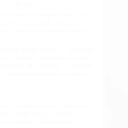
CCIDENTE
ados De Trafico en Canyon Country, una
mente para que usted reciba la
/o a futuro y para resarcir su dolor y
l vehículo estaba en falta y en qué medida
s de tránsito con visibilidad obstruida,
, mal estado de la carretera o condiciones
án exhaustivamente todos los factores
rano va a tener un accidente. No importa
ción y puede causar un terrible
andes ciudades de Canyon Country.