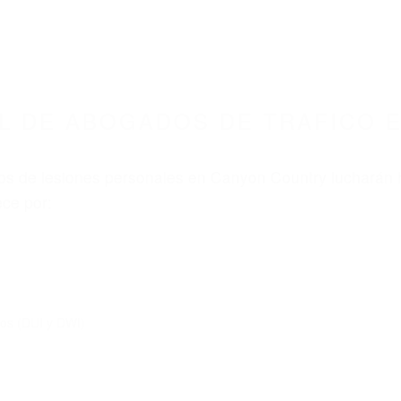
L DE ABOGADOS DE TRAFICO 
s de lesiones personales en Canyon Country lucharán h
ce por:
dos (DUI y DWI)