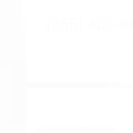
(855) 403-
BY
(855) 403-
AB
Pare