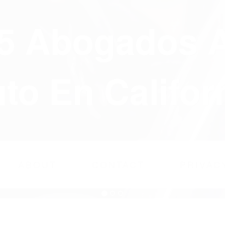
75 Abogados 
to En Califor
ABOUT
CONTACT
PRIVAC