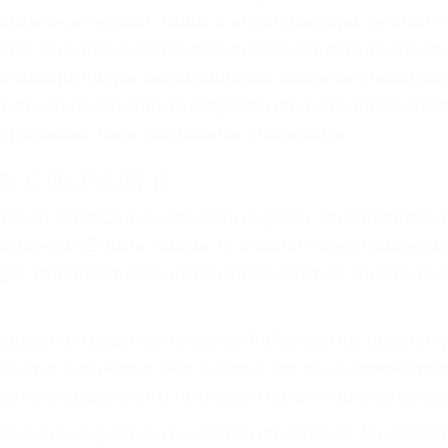
asajeros en el auto, hablar o enviar mensajes de texto
ones cansados o partes defectuosas a la lista de posibil
as! Cualquiera que sea la causa del accidente, ¡nosotr
 cada uno de nosotros la obligación de manejar responsa
u propiedad, tiene que hacerse responsable.
A CULPABLE
cket no significa que usted sea culpable. Nuestro trafic
ría legal. Él tiene más de 17 años de experiencia legal
al, él trabajará para minimizar las posibles consecuenci
udaban en pagar los tickets de tráfico que les pusieran 
 más que una ofensa. Aún un ticket por alta velocidad pu
como la suspensión o revocación del privilegio de conduci
to suma un punto en su licencia de conducir. Su compañ