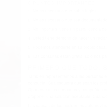
6 PUNTOS IMPORTANTES
1. No es necesario que hable Ingles
2. No es necesario que sea documentad
3. No importa si tiene un pase/licencia d
4. Usted tiene derecho de hacer un recl
5. Podemos atenderte en su propio casa, 
6. Las consultas están gratis; solo nos
PRIMERO QUE TODO: 
También representamos a las personas en 
conducta. Cualesquiera que sean los probl
Oponerse a los abogados y compañías de
proponer una solución aceptable. Cuando
Las causas de los accidentes automovilís