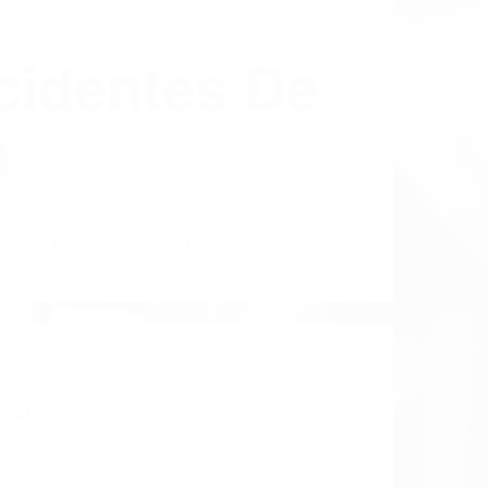
cidentes De
a
 EN CALIFORNIA
386