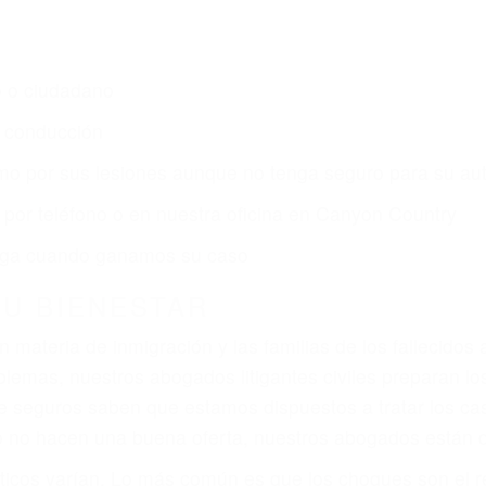
o o ciudadano
e conducción
amo por sus lesiones aunque no tenga seguro para su aut
por teléfono o en nuestra oficina en Canyon Country
 paga cuando ganamos su caso
SU BIENESTAR
materia de inmigración y las familias de los fallecidos 
emas, nuestros abogados litigantes civiles preparan los 
 seguros saben que estamos dispuestos a tratar los ca
 no hacen una buena oferta, nuestros abogados están di
ticos varían. Lo más común es que los choques son el r