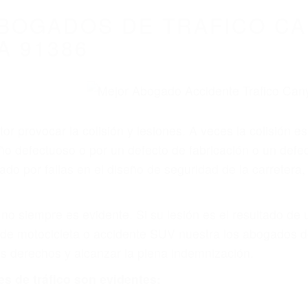
BOGADOS DE TRAFICO C
A 91386
r provocar la colisión y lesiones. A veces la colisión es
o defectuoso o por un defecto de fabricación o un defe
do por fallas en el diseño de seguridad de la carretera, 
no siempre es evidente. Si su lesión es el resultado de
 de motocicleta o accidente SUV nuestra los abogados d
s derechos y alcanzar la plena indemnización.
s de tráfico son evidentes: