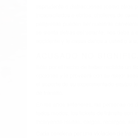
imprudente o distracciones (como otros p
incapacitados o ebrios, choferes de cami
peligrosas pueden ser nuestras carreter
se sienta detrás del volante, nos debe a
accidente y le causa daños a usted o a s
ACUSADO NO SIGNIFIC
Sólo por el hecho de haber recibido un ti
opciones y le proveerá con su mejor aseso
el soporte de su experimentado equipo leg
de tránsito.
En los años anteriores, las personas no d
todos modos, los tickets de tránsito son
incluyendo multas, cargos, recargos, así 
Cada condena por una violación de tránsi