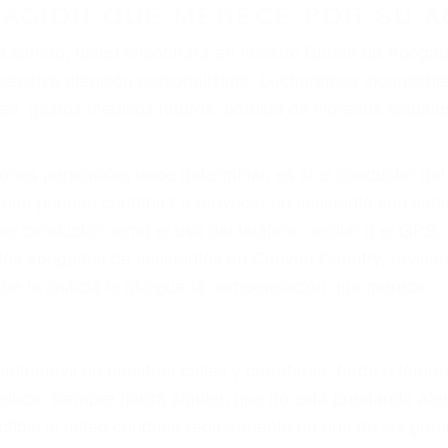
ZACIÓN QUE MERECE POR SU A
ya sufrido, usted encontrará en nuestro Bufete de Abog
prensiva atención personalizada. Lucharemos incansable
, gastos médicos futuros, pérdida de ingresos actuales y
iones personales debe determinar, es si el conductor de
que pueden contribuir a provocar un accidente son señale
 del conductor como el uso del teléfono celular o el GPS
rtos abogados de accidentes en Canyon Country, revisar
ue la justicia le otorgue la compensación que merece.
n automóvil en nuestras calles y carreteras, tarde o temp
duce, siempre habrá alguien que no está prestando aten
actible si usted conduce regularmente en una de las gr