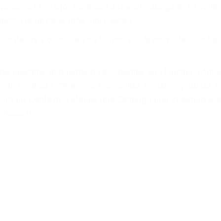
 No corra el riesgo. Contacte a nuestro abogado en viol
ación legal de la más alta calidad.
s de las violaciones de tráfico, por favor visite nuestr
a de nosotros abogados de accidentes en Houston, llám
o de Contacto. Ofrecemos consultas iniciales gratuitas 
Pagará un Centavo a Menos que Obtenga una Indemnizaci
judicial.
on Accidente De Carro California
s Angeles:
CA 91380
Glendale CA 91225
A 91304