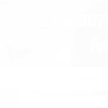
close
(855) 403-86
Au
HOME