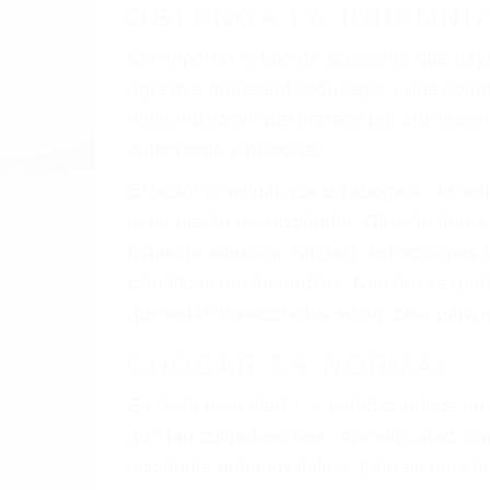
OBTENGA LA INDEMNI
Sin importar el tipo de accidente que ha
agresiva representación legal y una com
indemnización que merece por sus lesiones
sufrimiento emocional.
El factor principal que un abogado de les
al momento del accidente. Otros factores 
faltas de atención, fatiga o distracciones
climáticas desfavorables. Nuestros expe
que están involucrados en su caso para q
CHOCAR ES NORMAL
Es triste pero cierto, si usted conduce u
qué tan cuidadoso sea, cuando usted con
accidente automovilístico. Esto es muy f