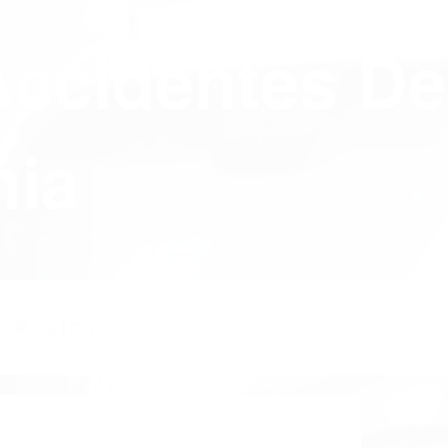
Accidentes De
nia
Y POLICY