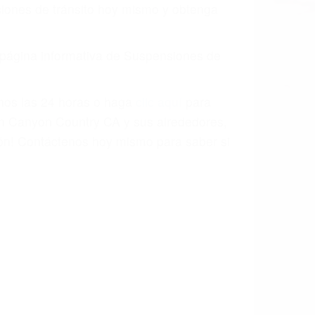
aciones de tránsito hoy mismo y obtenga
a página informativa de Suspensiones de
enos las 24 horas o haga
clic aquí
para
en Canyon Country CA y sus alrededores,
ón! Contáctenos hoy mismo para saber si