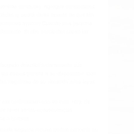
 mientras conduce). Agregue conductores
idades ¡y podrá darse cuenta de que tan
os podemos ayudar! Cuando una persona
blemente. Si otro conductor causa un
o abogado describirá claramente sus
, los cuales pondrá a su disposición. Con
as negativas de su violación a las leyes
y así continuaban con su vida. Hoy, de
ede tener serias consecuencias,
r o licencia.
ía de seguros incluso podría cancelar su