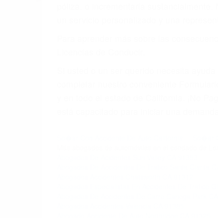
póliza, o incrementarla sustancialmente.
un servicio personalizado y una represent
Para aprender más sobre las consecuencia
Licencias de Conducir.
Si usted o un ser querido necesita ayud
completar nuestro conveniente Formulari
y en todo el estado de California. ¡No 
está capacitado para iniciar una demanda 
So�ar Con Accidente De Auto California
So�ar C
Más abogados de automóviles en el condado de Lo
Abogados De Acidentes Sun Valley CA 91353
Abogados De Accidentes De Trafico Santa Clarita 
Abogados Accidentes Chatsworth CA 91312
Abogados Especialistas En Accidentes De Trafico 
Abogados De Accidentes De Carro Canoga Park C
Abogados Accidentes Valencia CA 91385
Abogado Accidente De Auto Northridge CA 91325