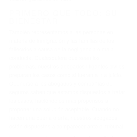
conducción
4. Usted tiene derecho de hacer un reclamo por
sus lesiones aunque no tenga seguro para su
auto.
5. Podemos atenderte en su propio casa, por
teléfono o en nuestra oficina en Glendale
6. Las consultas están gratis; solo nos paga
cuando ganamos su caso
PRIMERO QUE TODO: SU
BIENESTAR
También representamos a las personas en
materia de inmigración y las familias de los
fallecidos a causa de la negligencia o mala
conducta. Cualesquiera que sean los