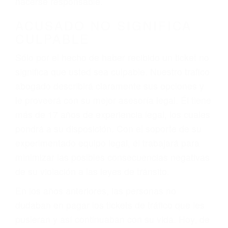
defectuosas a la lista de posibilidades ¡y podrá
darse cuenta de que tan peligrosas pueden ser
nuestras carreteras! Cualquiera que sea la
causa del accidente, ¡nosotros podemos ayudar!
Cuando una persona se sienta detrás del
volante, nos debe a cada uno de nosotros la
obligación de manejar responsablemente. Si
otro conductor causa un accidente y le causa
daños a usted o a su propiedad, tiene que
hacerse responsable.
ACUSADO NO SIGNIFICA
CULPABLE
Sólo por el hecho de haber recibido un ticket no
significa que usted sea culpable. Nuestro trafico
abogado describirá claramente sus opciones y