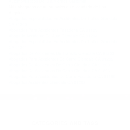
Contacto. Ofrecemos consultas iniciales
gratuitas en Glendale CA y sus alrededores, y
en todo el estado de California. ¡No Pagará un
Centavo a Menos que Obtenga una
Indemnización! Contáctenos hoy mismo para
saber si está capacitado para iniciar una
demanda judicial.
Como Evitar Los Accidentes California
Accidentes
Automovilisticos Del Dia Viernes California
Más abogados de automóviles en el condado de Los
Angeles:
Abogados Especialistas En Accidentes De Trafico Glendale
CA 91203
Abogados Para Accidentes Pasadena CA 91189
Abogado Accidente De Auto Glendale CA 91204
Abogados Especialistas En Accidentes De Trafico Glendale
CA 91201
Abogados De Accidentes De Transito Glendale CA 91203