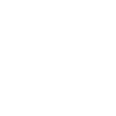
le proveerá con su mejor asesoría legal. Él tiene
más de 17 años de experiencia legal, los cuales
pondrá a su disposición. Con el soporte de su
experimentado equipo legal, él trabajará para
minimizar las posibles consecuencias negativas
de su violación a las leyes de tránsito.
En los años anteriores, las personas no
dudaban en pagar los tickets de tráfico que les
pusieran y así continuaban con su vida. Hoy, de
todos modos, los tickets de tránsito son más
que una ofensa. Aún un ticket por alta velocidad
puede tener serias consecuencias, incluyendo
multas, cargos, recargos, así como la
suspensión o revocación del privilegio de
conducir o licencia.
Cada condena por una violación de tránsito