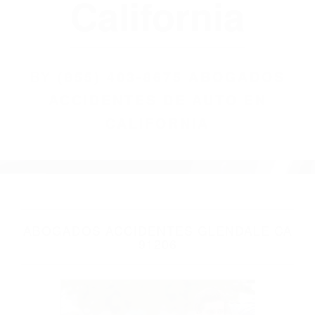
(855) 403-8675
Abogados
Accidentes De
Auto En
California
BY
(855) 403-8675 ABOGADOS
ACCIDENTES DE AUTO EN
CALIFORNIA