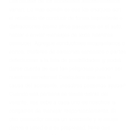
problemas, nuestros abogados litigantes civiles
preparan los casos como si fueran a ir a juicio.
Oponerse a los abogados y compañías de
seguros saben que estamos dispuestos a tratar
los casos, haciéndolos más propensos a
proponer una solución aceptable. Cuando no
hacen una buena oferta, nuestros abogados
están dispuestos a comparecer ante el tribunal.
Las causas de los accidentes automovilísticos
varían. Lo más común es que los choques son
el resultado de conducir de forma imprudente o
distracciones (como otros pasajeros en el auto,
hablar o enviar mensajes de texto mientras
conduce). Agregue conductores incapacitados o
ebrios, choferes de camiones cansados o partes