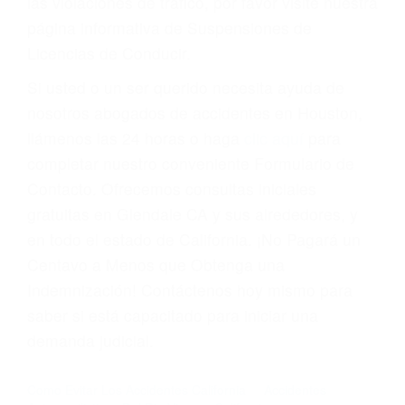
suma un punto en su licencia de conducir. Su
compañía de seguros incluso podría cancelar su
póliza, o incrementarla sustancialmente. No
corra el riesgo. Contacte a nuestro abogado en
violaciones de tránsito hoy mismo y obtenga un
servicio personalizado y una representación
legal de la más alta calidad.
Para aprender más sobre las consecuencias de
las violaciones de tráfico, por favor visite nuestra
página informativa de Suspensiones de
Licencias de Conducir.
Si usted o un ser querido necesita ayuda de
nosotros abogados de accidentes en Houston,
llámenos las 24 horas o haga
clic aquí
para
completar nuestro conveniente Formulario de