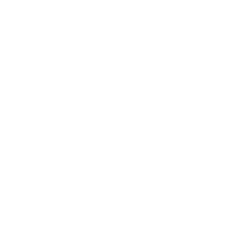
Accidentes peatonales, de motos y bicicletas
Accidentes de autobuses y trene
Accidentes de carretera
OBTENGA LA
INDEMNIZACIÓN QUE
MERECE POR SU
ACCIDENTE
Sin importar el tipo de accidente que haya
sufrido, usted encontrará en nuestro Bufete de
Abogados Accidentes en Glendale, una
agresiva representación legal y una
comprensiva atención personalizada.
Lucharemos incansablemente para que usted
reciba la indemnización que merece por sus
lesiones, gastos médicos futuros, pérdida de
ingresos actuales y/o a futuro y para resarcir su