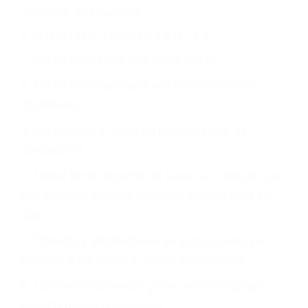
CHOCAR ES NORMAL
Es triste pero cierto, si usted conduce un
automóvil en nuestras calles y carreteras, tarde
o temprano va a tener un accidente. No importa
qué tan cuidadoso sea, cuando usted conduce,
siempre habrá alguien que no está prestando
atención y puede causar un terrible accidente
automovilístico. Esto es muy factible si usted
conduce regularmente en una de las grandes
ciudades de Glendale.
6 PUNTOS IMPORTANTES
1. No es necesario que hable Ingles
2. No es necesario que sea documentado o
ciudadano
3. No importa si tiene un pase/licencia de