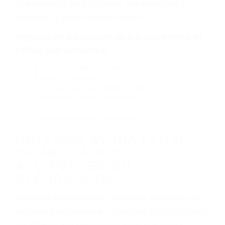
por fallas en el diseño de seguridad de la
carretera, divisor, el hombro, la señalización de
barandas o pobres o la iluminación.
La causa exacta de un accidente de auto no
siempre es evidente. Si su lesión es el resultado
de un accidente de coche, accidente de camión,
accidente de autobús, accidente de motocicleta
o accidente SUV nuestra los abogados de
accidentes de auto encontrará las respuestas
que necesita para proteger sus derechos y
alcanzar la plena indemnización.
Algunas de las causas de los accidentes de
tráfico son evidentes:
Envío de mensajes de texto al conducir
Exceso de velocidad
El no obedecer las señales de tráfico