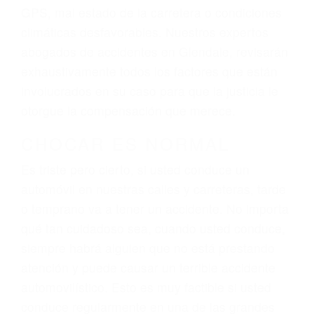
dolor y sufrimiento emocional.
El factor principal que un abogado de lesiones
personales debe determinar, es si el conductor
del vehículo estaba en falta y en qué medida al
momento del accidente. Otros factores que
pueden contribuir a provocar un accidente son
señales de tránsito con visibilidad obstruida,
faltas de atención, fatiga o distracciones del
conductor como el uso del teléfono celular o el
GPS, mal estado de la carretera o condiciones
climáticas desfavorables. Nuestros expertos
abogados de accidentes en Glendale, revisarán
exhaustivamente todos los factores que están
involucrados en su caso para que la justicia le
otorgue la compensación que merece.