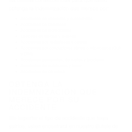
Conducir de manera imprudente
Conducir bajo los efectos del alcohol
Reventón de llanta o neumático
OBTENGA AYUDA LEGAL
DE ABOGADOS
ACCIDENTES EN
GLENDALE CA
Nuestros reconocidos y expertos abogados de
lesiones personales en Glendale lucharán hasta
las últimas consecuencias para que usted
obtenga la indemnización que merece por:
Accidentes de vehículos y automóviles
Accidentes de camiones
Accidentes de motocicletas
Lesiones en barcos y aviones
Accidentes por resbalones y caídas
Accidentes por conductores ebrios o intoxicados (DUI
y DWI)