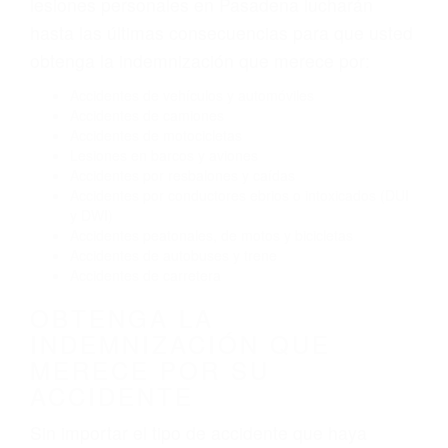
El no obedecer las señales de tráfico
Conducir de manera imprudente
Conducir bajo los efectos del alcohol
Reventón de llanta o neumático
OBTENGA AYUDA LEGAL
DE ABOGADOS PARA
ACCIDENTES DE CARRO
EN PASADENA CA
Nuestros reconocidos y expertos abogados de
lesiones personales en Pasadena lucharán
hasta las últimas consecuencias para que usted
obtenga la indemnización que merece por:
Accidentes de vehículos y automóviles
Accidentes de camiones
Accidentes de motocicletas
Lesiones en barcos y aviones
Accidentes por resbalones y caídas