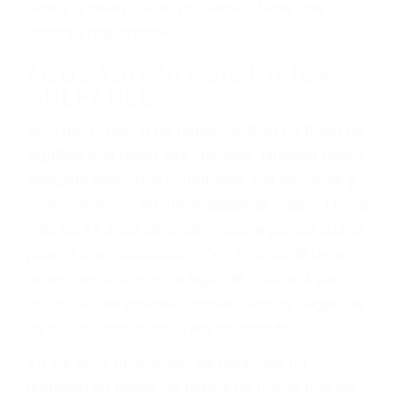
ebrios, choferes de camiones cansados o partes
defectuosas a la lista de posibilidades ¡y podrá
darse cuenta de que tan peligrosas pueden ser
nuestras carreteras! Cualquiera que sea la
causa del accidente, ¡nosotros podemos ayudar!
Cuando una persona se sienta detrás del
volante, nos debe a cada uno de nosotros la
obligación de manejar responsablemente. Si
otro conductor causa un accidente y le causa
daños a usted o a su propiedad, tiene que
hacerse responsable.
ACUSADO NO SIGNIFICA
CULPABLE
Sólo por el hecho de haber recibido un ticket no
significa que usted sea culpable. Nuestro trafico