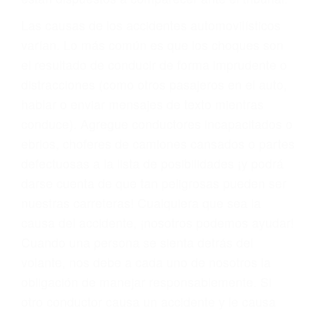
fallecidos a causa de la negligencia o mala
conducta. Cualesquiera que sean los
problemas, nuestros abogados litigantes civiles
preparan los casos como si fueran a ir a juicio.
Oponerse a los abogados y compañías de
seguros saben que estamos dispuestos a tratar
los casos, haciéndolos más propensos a
proponer una solución aceptable. Cuando no
hacen una buena oferta, nuestros abogados
están dispuestos a comparecer ante el tribunal.
Las causas de los accidentes automovilísticos
varían. Lo más común es que los choques son
el resultado de conducir de forma imprudente o
distracciones (como otros pasajeros en el auto,
hablar o enviar mensajes de texto mientras
conduce). Agregue conductores incapacitados o