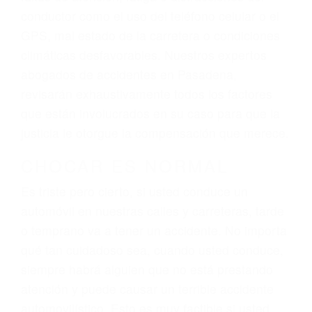
ingresos actuales y/o a futuro y para resarcir su
dolor y sufrimiento emocional.
El factor principal que un abogado de lesiones
personales debe determinar, es si el conductor
del vehículo estaba en falta y en qué medida al
momento del accidente. Otros factores que
pueden contribuir a provocar un accidente son
señales de tránsito con visibilidad obstruida,
faltas de atención, fatiga o distracciones del
conductor como el uso del teléfono celular o el
GPS, mal estado de la carretera o condiciones
climáticas desfavorables. Nuestros expertos
abogados de accidentes en Pasadena,
revisarán exhaustivamente todos los factores
que están involucrados en su caso para que la