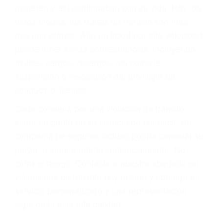
abogado describirá claramente sus opciones y
le proveerá con su mejor asesoría legal. Él tiene
más de 17 años de experiencia legal, los cuales
pondrá a su disposición. Con el soporte de su
experimentado equipo legal, él trabajará para
minimizar las posibles consecuencias negativas
de su violación a las leyes de tránsito.
En los años anteriores, las personas no
dudaban en pagar los tickets de tráfico que les
pusieran y así continuaban con su vida. Hoy, de
todos modos, los tickets de tránsito son más
que una ofensa. Aún un ticket por alta velocidad
puede tener serias consecuencias, incluyendo
multas, cargos, recargos, así como la
suspensión o revocación del privilegio de
conducir o licencia.