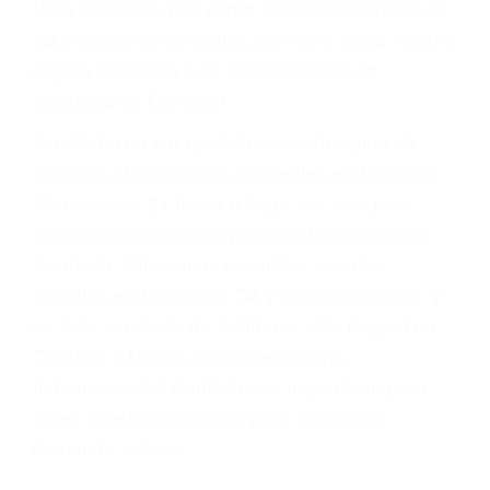
Cada condena por una violación de tránsito
suma un punto en su licencia de conducir. Su
compañía de seguros incluso podría cancelar su
póliza, o incrementarla sustancialmente. No
corra el riesgo. Contacte a nuestro abogado en
violaciones de tránsito hoy mismo y obtenga un
servicio personalizado y una representación
legal de la más alta calidad.
Para aprender más sobre las consecuencias de
las violaciones de tráfico, por favor visite nuestra
página informativa de Suspensiones de
Licencias de Conducir.
Si usted o un ser querido necesita ayuda de
nosotros abogados de accidentes en Houston,
llámenos las 24 horas o haga
clic aquí
para