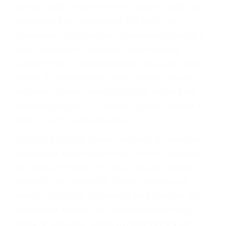
Accidentes por conductores ebrios o intoxicados (DUI
y DWI)
Accidentes peatonales, de motos y bicicletas
Accidentes de autobuses y trene
Accidentes de carretera
OBTENGA LA
INDEMNIZACIÓN QUE
MERECE POR SU
ACCIDENTE
Sin importar el tipo de accidente que haya
sufrido, usted encontrará en nuestro Bufete de
Abogados Para Accidentes De Carro en
Pasadena, una agresiva representación legal y
una comprensiva atención personalizada.
Lucharemos incansablemente para que usted
reciba la indemnización que merece por sus
lesiones, gastos médicos futuros, pérdida de