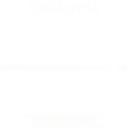
(855) 403-8675
Abogados
Accidentes De
Auto En
California
BY
(855) 403-8675 ABOGADOS
ACCIDENTES DE AUTO EN
CALIFORNIA