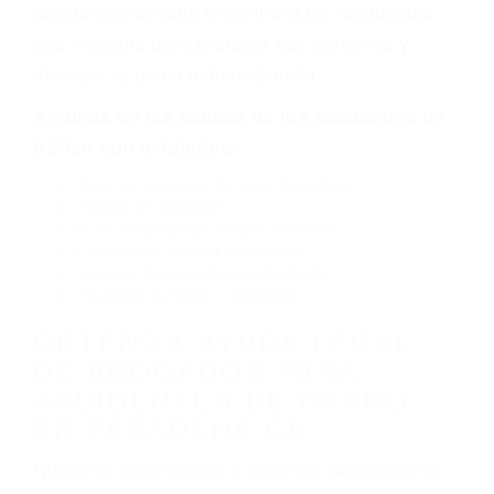
defectuoso. A veces el accidente es causado
por fallas en el diseño de seguridad de la
carretera, divisor, el hombro, la señalización de
barandas o pobres o la iluminación.
La causa exacta de un accidente de auto no
siempre es evidente. Si su lesión es el resultado
de un accidente de coche, accidente de camión,
accidente de autobús, accidente de motocicleta
o accidente SUV nuestra los abogados de
accidentes de auto encontrará las respuestas
que necesita para proteger sus derechos y
alcanzar la plena indemnización.
Algunas de las causas de los accidentes de
tráfico son evidentes:
Envío de mensajes de texto al conducir
Exceso de velocidad