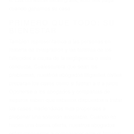
3. No importa si tiene un pase/licencia de
conducción
4. Usted tiene derecho de hacer un reclamo por
sus lesiones aunque no tenga seguro para su
auto.
5. Podemos atenderte en su propio casa, por
teléfono o en nuestra oficina en Pasadena
6. Las consultas están gratis; solo nos paga
cuando ganamos su caso
PRIMERO QUE TODO: SU
BIENESTAR
También representamos a las personas en
materia de inmigración y las familias de los