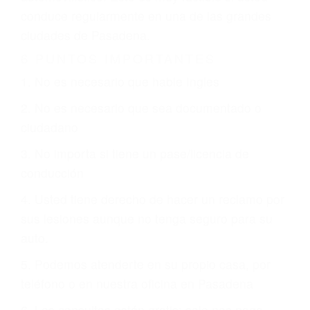
justicia le otorgue la compensación que merece.
CHOCAR ES NORMAL
Es triste pero cierto, si usted conduce un
automóvil en nuestras calles y carreteras, tarde
o temprano va a tener un accidente. No importa
qué tan cuidadoso sea, cuando usted conduce,
siempre habrá alguien que no está prestando
atención y puede causar un terrible accidente
automovilístico. Esto es muy factible si usted
conduce regularmente en una de las grandes
ciudades de Pasadena.
6 PUNTOS IMPORTANTES
1. No es necesario que hable Ingles
2. No es necesario que sea documentado o
ciudadano