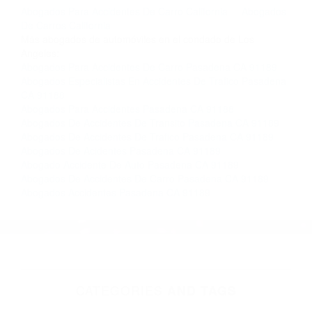
completar nuestro conveniente Formulario de
Contacto. Ofrecemos consultas iniciales
gratuitas en Pasadena CA y sus alrededores, y
en todo el estado de California. ¡No Pagará un
Centavo a Menos que Obtenga una
Indemnización! Contáctenos hoy mismo para
saber si está capacitado para iniciar una
demanda judicial.
Abogados Para Accidentes De Carro California
Abogados
De Carros California
Más abogados de automóviles en el condado de Los
Angeles:
Abogados Para Accidentes De Carro Pasadena CA 91189
Abogados Especialistas En Accidentes De Trafico Pasadena
CA 91188
Abogados Para Accidentes Pasadena CA 91188
Abogados De Accidentes De Transito Pasadena CA 91189