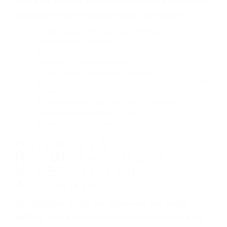
Conducir de manera imprudente
Conducir bajo los efectos del alcohol
Reventón de llanta o neumático
OBTENGA AYUDA LEGAL
DE ABOGADOS
ACCIDENTES EN LA
CRESCENTA CA
Nuestros reconocidos y expertos abogados de
lesiones personales en La Crescenta lucharán
hasta las últimas consecuencias para que usted
obtenga la indemnización que merece por:
Accidentes de vehículos y automóviles
Accidentes de camiones
Accidentes de motocicletas
Lesiones en barcos y aviones
Accidentes por resbalones y caídas
Accidentes por conductores ebrios o intoxicados (DUI
y DWI)