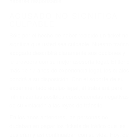
defectuosas a la lista de posibilidades ¡y podrá
darse cuenta de que tan peligrosas pueden ser
nuestras carreteras! Cualquiera que sea la
causa del accidente, ¡nosotros podemos ayudar!
Cuando una persona se sienta detrás del
volante, nos debe a cada uno de nosotros la
obligación de manejar responsablemente. Si
otro conductor causa un accidente y le causa
daños a usted o a su propiedad, tiene que
hacerse responsable.
ACUSADO NO SIGNIFICA
CULPABLE
Sólo por el hecho de haber recibido un ticket no
significa que usted sea culpable. Nuestro trafico
abogado describirá claramente sus opciones y