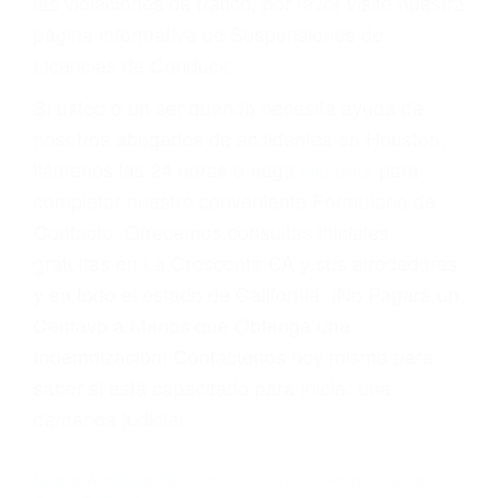
suma un punto en su licencia de conducir. Su
compañía de seguros incluso podría cancelar su
póliza, o incrementarla sustancialmente. No
corra el riesgo. Contacte a nuestro abogado en
violaciones de tránsito hoy mismo y obtenga un
servicio personalizado y una representación
legal de la más alta calidad.
Para aprender más sobre las consecuencias de
las violaciones de tráfico, por favor visite nuestra
página informativa de Suspensiones de
Licencias de Conducir.
Si usted o un ser querido necesita ayuda de
nosotros abogados de accidentes en Houston,
llámenos las 24 horas o haga
clic aquí
para
completar nuestro conveniente Formulario de