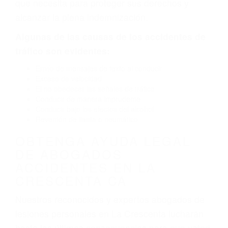
causado por fallas en el diseño de seguridad de
la carretera, divisor, el hombro, la señalización
de barandas o pobres o la iluminación.
La causa exacta de un accidente de auto no
siempre es evidente. Si su lesión es el resultado
de un accidente de coche, accidente de camión,
accidente de autobús, accidente de motocicleta
o accidente SUV nuestra los abogados de
accidentes de auto encontrará las respuestas
que necesita para proteger sus derechos y
alcanzar la plena indemnización.
Algunas de las causas de los accidentes de
tráfico son evidentes:
Envío de mensajes de texto al conducir
Exceso de velocidad
El no obedecer las señales de tráfico