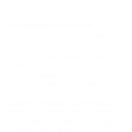
CHOCAR ES NORMAL
Es triste pero cierto, si usted conduce un
automóvil en nuestras calles y carreteras, tarde
o temprano va a tener un accidente. No importa
qué tan cuidadoso sea, cuando usted conduce,
siempre habrá alguien que no está prestando
atención y puede causar un terrible accidente
automovilístico. Esto es muy factible si usted
conduce regularmente en una de las grandes
ciudades de La Crescenta.
6 PUNTOS IMPORTANTES
1. No es necesario que hable Ingles
2. No es necesario que sea documentado o
ciudadano
3. No importa si tiene un pase/licencia de