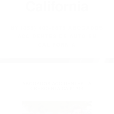
(855) 403-8675
Abogados
Accidentes De
Auto En
California
BY
(855) 403-8675 ABOGADOS
ACCIDENTES DE AUTO EN
CALIFORNIA