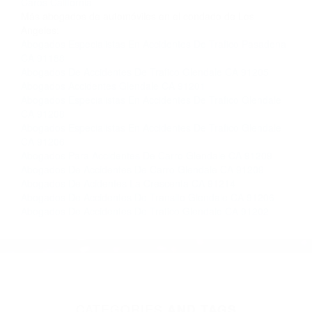
Contacto. Ofrecemos consultas iniciales
gratuitas en La Crescenta CA y sus alrededores,
y en todo el estado de California. ¡No Pagará un
Centavo a Menos que Obtenga una
Indemnización! Contáctenos hoy mismo para
saber si está capacitado para iniciar una
demanda judicial.
So�ar Accidente De Coche California
Accidentes De
Caros California
Más abogados de automóviles en el condado de Los
Angeles:
Abogados Especialistas En Accidentes De Trafico Pasadena
CA 91188
Abogados De Accidentes De Trafico Glendale CA 91205
Abogados Accidentes Glendale CA 91201
Abogados Especialistas En Accidentes De Trafico Glendale
CA 91208
Abogados Especialistas En Accidentes De Trafico Glendale