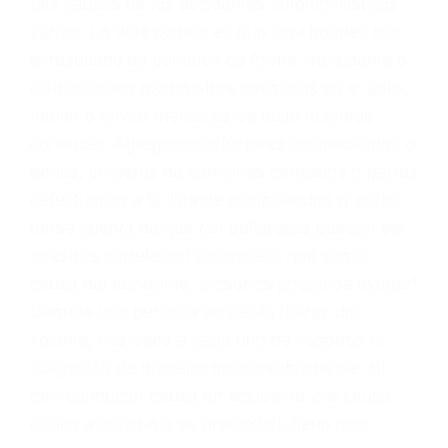
problemas, nuestros abogados litigantes civiles
preparan los casos como si fueran a ir a juicio.
Oponerse a los abogados y compañías de
seguros saben que estamos dispuestos a tratar
los casos, haciéndolos más propensos a
proponer una solución aceptable. Cuando no
hacen una buena oferta, nuestros abogados
están dispuestos a comparecer ante el tribunal.
Las causas de los accidentes automovilísticos
varían. Lo más común es que los choques son
el resultado de conducir de forma imprudente o
distracciones (como otros pasajeros en el auto,
hablar o enviar mensajes de texto mientras
conduce). Agregue conductores incapacitados o
ebrios, choferes de camiones cansados o partes