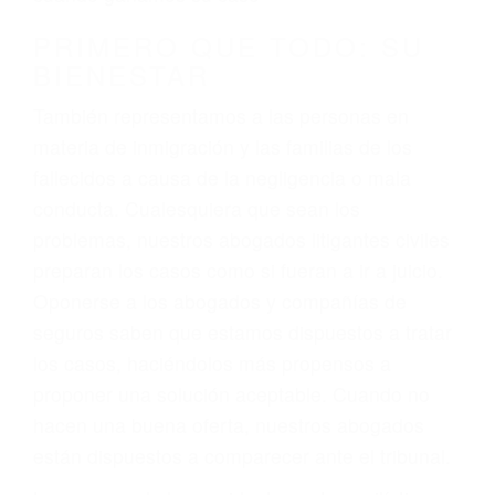
conducción
4. Usted tiene derecho de hacer un reclamo por
sus lesiones aunque no tenga seguro para su
auto.
5. Podemos atenderte en su propio casa, por
teléfono o en nuestra oficina en La Crescenta
6. Las consultas están gratis; solo nos paga
cuando ganamos su caso
PRIMERO QUE TODO: SU
BIENESTAR
También representamos a las personas en
materia de inmigración y las familias de los
fallecidos a causa de la negligencia o mala
conducta. Cualesquiera que sean los