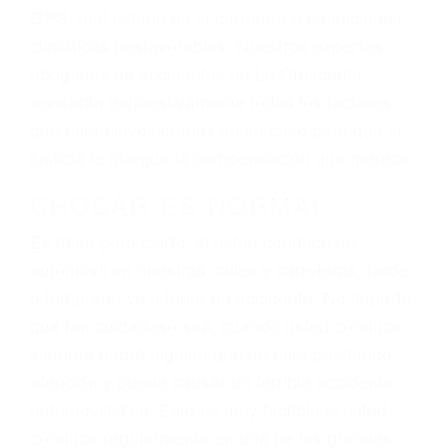
dolor y sufrimiento emocional.
El factor principal que un abogado de lesiones
personales debe determinar, es si el conductor
del vehículo estaba en falta y en qué medida al
momento del accidente. Otros factores que
pueden contribuir a provocar un accidente son
señales de tránsito con visibilidad obstruida,
faltas de atención, fatiga o distracciones del
conductor como el uso del teléfono celular o el
GPS, mal estado de la carretera o condiciones
climáticas desfavorables. Nuestros expertos
abogados de accidentes en La Crescenta,
revisarán exhaustivamente todos los factores
que están involucrados en su caso para que la
justicia le otorgue la compensación que merece.