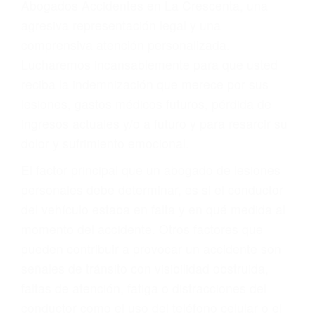
Accidentes peatonales, de motos y bicicletas
Accidentes de autobuses y trene
Accidentes de carretera
OBTENGA LA
INDEMNIZACIÓN QUE
MERECE POR SU
ACCIDENTE
Sin importar el tipo de accidente que haya
sufrido, usted encontrará en nuestro Bufete de
Abogados Accidentes en La Crescenta, una
agresiva representación legal y una
comprensiva atención personalizada.
Lucharemos incansablemente para que usted
reciba la indemnización que merece por sus
lesiones, gastos médicos futuros, pérdida de
ingresos actuales y/o a futuro y para resarcir su