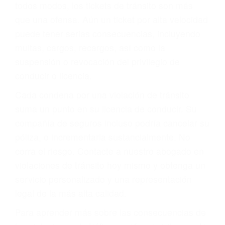
le proveerá con su mejor asesoría legal. Él tiene
más de 17 años de experiencia legal, los cuales
pondrá a su disposición. Con el soporte de su
experimentado equipo legal, él trabajará para
minimizar las posibles consecuencias negativas
de su violación a las leyes de tránsito.
En los años anteriores, las personas no
dudaban en pagar los tickets de tráfico que les
pusieran y así continuaban con su vida. Hoy, de
todos modos, los tickets de tránsito son más
que una ofensa. Aún un ticket por alta velocidad
puede tener serias consecuencias, incluyendo
multas, cargos, recargos, así como la
suspensión o revocación del privilegio de
conducir o licencia.
Cada condena por una violación de tránsito