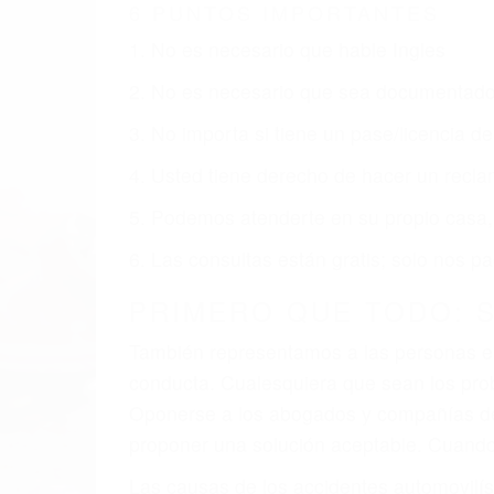
GLENDALE CA
Nuestros reconocidos y expertos abogado
obtenga la indemnización que merece po
Accidentes de vehículos y automóviles
Accidentes de camiones
Accidentes de motocicletas
Lesiones en barcos y aviones
Accidentes por resbalones y caídas
Accidentes por conductores ebrios o intoxica
Accidentes peatonales, de motos y bicicletas
Accidentes de autobuses y trene
Accidentes de carretera
OBTENGA LA INDEMNI
Sin importar el tipo de accidente que ha
Glendale, una agresiva representación l
reciba la indemnización que merece por su
dolor y sufrimiento emocional.