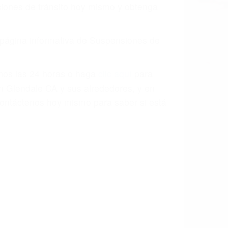
o.
a causa de la negligencia o mala
casos como si fueran a ir a juicio.
sos, haciéndolos más propensos a
spuestos a comparecer ante el tribunal.
esultado de conducir de forma
 mientras conduce). Agregue conductores
idades ¡y podrá darse cuenta de que tan
os podemos ayudar! Cuando una persona
blemente. Si otro conductor causa un