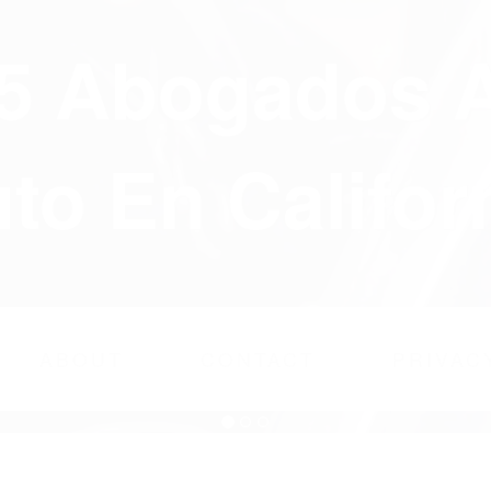
75 Abogados 
to En Califor
ABOUT
CONTACT
PRIVAC