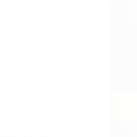
as últimas consecuencias para que usted
CCIDENTE
dos De Accidentes De Trafico en
emos incansablemente para que usted
actuales y/o a futuro y para resarcir su