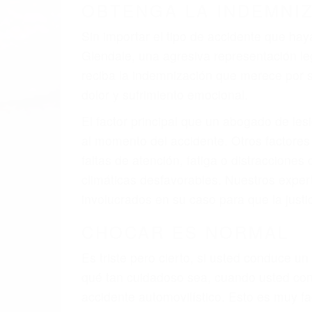
A veces los errores de más de un conducto
de motor en Glendale CA: un diseño defec
veces el accidente es causado por fallas 
pobres o la iluminación.
La causa exacta de un accidente de auto 
camión, accidente de autobús, accidente
respuestas que necesita para proteger su
Algunas de las causas de los accidente
Envío de mensajes de texto al conducir
Exceso de velocidad
El no obedecer las señales de tráfico
Conducir de manera imprudente
Conducir bajo los efectos del alcohol
Reventón de llanta o neumático
OBTENGA AYUDA LEGA