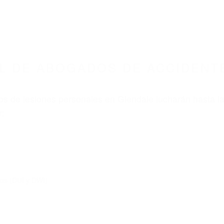
8675 ABOGADOS ACCIDENTES DE AUTO
OS DE ACCIDENTES DE TRAFICO GLENDALE C
nt category
BOGADOS DE ACCIDENTES
LENDALE CA 91202