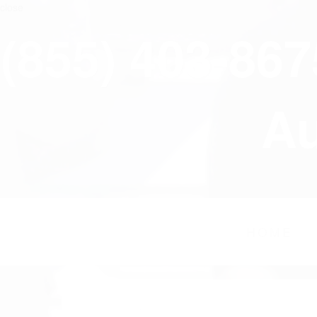
close
(855) 403-86
Au
HOME