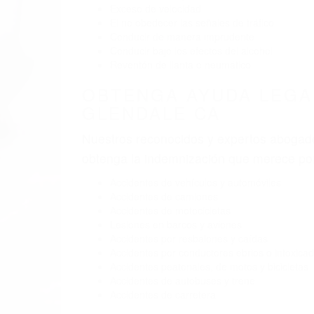
BY
(855) 403-
ABOGAD
Pare
A
G