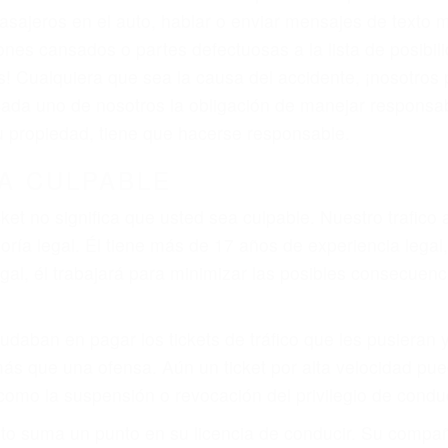
iones personales debe determinar, es si el conductor de
que pueden contribuir a provocar un accidente son señale
 del conductor como el uso del teléfono celular o el GPS
rtos abogados de accidentes en Glendale, revisarán exha
icia le otorgue la compensación que merece.
n automóvil en nuestras calles y carreteras, tarde o temp
duce, siempre habrá alguien que no está prestando aten
actible si usted conduce regularmente en una de las gra
o o ciudadano
e conducción