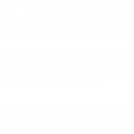
r provocar la colisión y lesiones. A veces la colisión es
tuoso o por un defecto de fabricación o un defecto par
en el diseño de seguridad de la carretera, divisor, el ho
no siempre es evidente. Si su lesión es el resultado de
 de motocicleta o accidente SUV nuestra los abogados d
s derechos y alcanzar la plena indemnización.
s de tráfico son evidentes:
L DE ABOGADOS DE ACCIDENTE