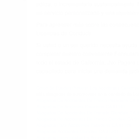
4. Usted tiene derecho de hacer un recl
5. Podemos atenderte en su propio casa, 
6. Las consultas están gratis; solo nos
PRIMERO QUE TODO: 
También representamos a las personas en 
conducta. Cualesquiera que sean los probl
Oponerse a los abogados y compañías de
proponer una solución aceptable. Cuando
Las causas de los accidentes automovilís
imprudente o distracciones (como otros p
incapacitados o ebrios, choferes de cami
peligrosas pueden ser nuestras carreter
se sienta detrás del volante, nos debe a
accidente y le causa daños a usted o a s