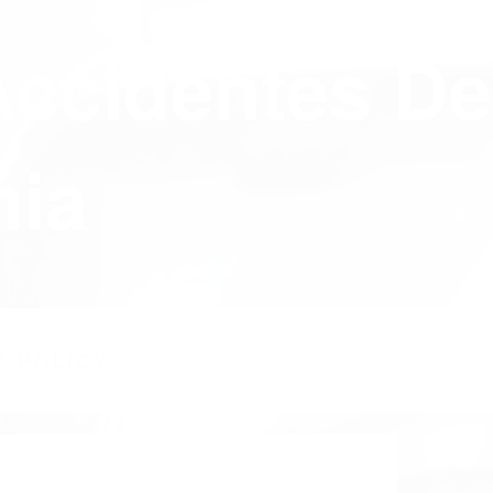
Accidentes De
nia
Y POLICY