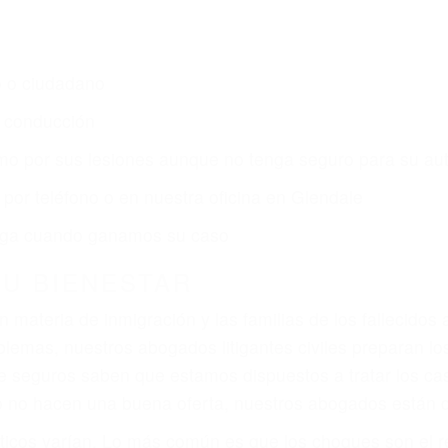
s de lesiones personales en Glendale lucharán hasta l
r:
dos (DUI y DWI)
ZACIÓN QUE MERECE POR SU A
ya sufrido, usted encontrará en nuestro Bufete de Aboga
egal y una comprensiva atención personalizada. Luchar
s lesiones, gastos médicos futuros, pérdida de ingresos 