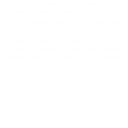
amo por sus lesiones aunque no tenga seguro para su aut
por teléfono o en nuestra oficina en Glendale
 paga cuando ganamos su caso
SU BIENESTAR
materia de inmigración y las familias de los fallecidos 
emas, nuestros abogados litigantes civiles preparan los 
 seguros saben que estamos dispuestos a tratar los ca
 no hacen una buena oferta, nuestros abogados están di
ticos varían. Lo más común es que los choques son el r
asajeros en el auto, hablar o enviar mensajes de texto
ones cansados o partes defectuosas a la lista de posibil
as! Cualquiera que sea la causa del accidente, ¡nosotr
 cada uno de nosotros la obligación de manejar responsa
u propiedad, tiene que hacerse responsable.