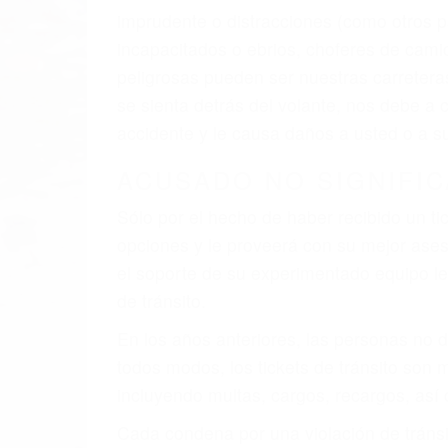
El factor principal que un abogado de les
al momento del accidente. Otros factores 
faltas de atención, fatiga o distracciones
climáticas desfavorables. Nuestros expe
involucrados en su caso para que la just
CHOCAR ES NORMAL
Es triste pero cierto, si usted conduce u
qué tan cuidadoso sea, cuando usted con
accidente automovilístico. Esto es muy f
6 PUNTOS IMPORTANTES
1. No es necesario que hable Ingles
2. No es necesario que sea documentad
3. No importa si tiene un pase/licencia d