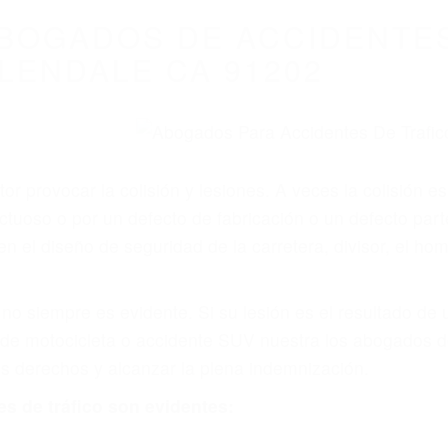
WELCOME TO
8675 Abogados Ac
Auto En Californi