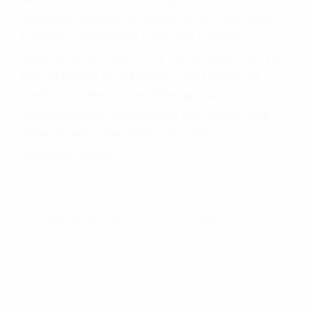
completar nuestro conveniente Formulario de
Contacto. Ofrecemos consultas iniciales
gratuitas en Burbank CA y sus alrededores, y en
todo el estado de California. ¡No Pagará un
Centavo a Menos que Obtenga una
Indemnización! Contáctenos hoy mismo para
saber si está capacitado para iniciar una
demanda judicial.
Los Accidentes Mas Sangrientos California
Como
Podemos Prevenir Los Accidentes California
Más abogados de automóviles en el condado de Los
Angeles:
Abogados Para Accidentes De Carro Glendale CA 91209
Abogados De Trafico Woodland Hills CA 91371
Abogados Para Accidentes De Carro Glendale CA 91221
Abogados De Accidentes De Trafico Glendale CA 91205
Abogados Accidentes Pasadena CA 91191