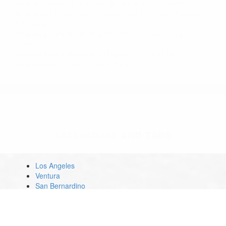
Abogado Accidente De Auto Woodland Hills CA 91399
Abogados Especialistas En Accidentes De Trafico Pacoima
CA 91334
Abogados Para Accidentes De Carro Sherman Oaks CA
91413
Abogados Para Accidentes Mission Hills CA 91345
Abogados De Trafico Burbank CA 91501
CATEGORIES
AND TAGS
Los Angeles
Ventura
San Bernardino
Riverside
San Diego