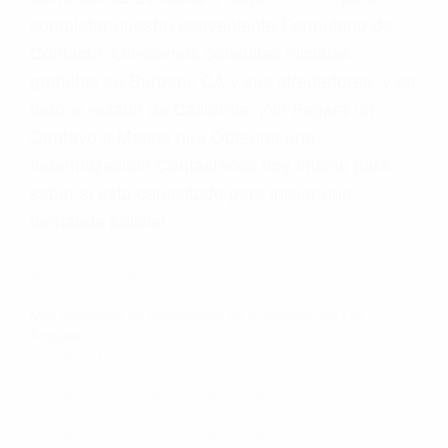
completar nuestro conveniente Formulario de
Contacto. Ofrecemos consultas iniciales
gratuitas en Burbank CA y sus alrededores, y en
todo el estado de California. ¡No Pagará un
Centavo a Menos que Obtenga una
Indemnización! Contáctenos hoy mismo para
saber si está capacitado para iniciar una
demanda judicial.
Accidentes En Moto California
Accidentes De Carros
California
Más abogados de automóviles en el condado de Los
Angeles:
Abogados De Accidentes De Carro Van Nuys CA 91470
Abogados Para Accidentes Chatsworth CA 91311
Abogados Especialistas En Accidentes De Trafico Woodland
Hills CA 91399
Abogados Especialistas En Accidentes De Trafico Valencia