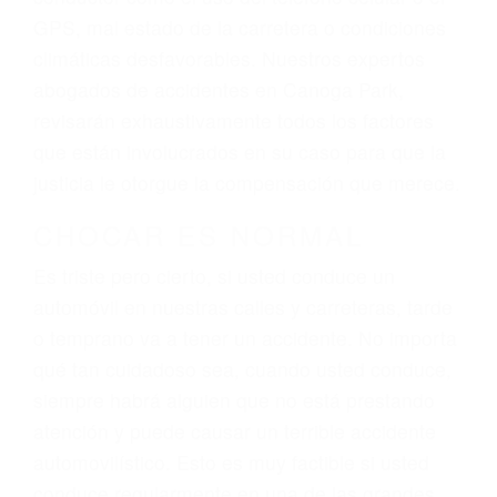
dolor y sufrimiento emocional.
El factor principal que un abogado de lesiones
personales debe determinar, es si el conductor
del vehículo estaba en falta y en qué medida al
momento del accidente. Otros factores que
pueden contribuir a provocar un accidente son
señales de tránsito con visibilidad obstruida,
faltas de atención, fatiga o distracciones del
conductor como el uso del teléfono celular o el
GPS, mal estado de la carretera o condiciones
climáticas desfavorables. Nuestros expertos
abogados de accidentes en Canoga Park,
revisarán exhaustivamente todos los factores
que están involucrados en su caso para que la
justicia le otorgue la compensación que merece.