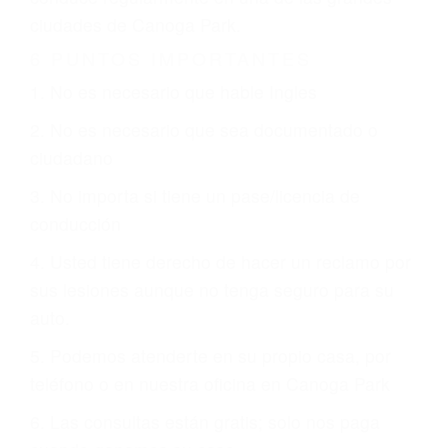
CHOCAR ES NORMAL
Es triste pero cierto, si usted conduce un
automóvil en nuestras calles y carreteras, tarde
o temprano va a tener un accidente. No importa
qué tan cuidadoso sea, cuando usted conduce,
siempre habrá alguien que no está prestando
atención y puede causar un terrible accidente
automovilístico. Esto es muy factible si usted
conduce regularmente en una de las grandes
ciudades de Canoga Park.
6 PUNTOS IMPORTANTES
1. No es necesario que hable Ingles
2. No es necesario que sea documentado o
ciudadano