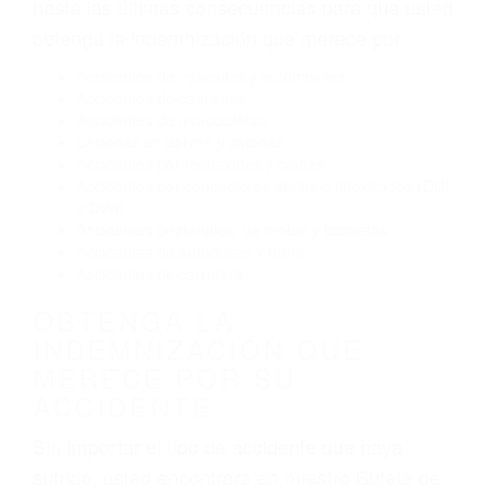
Conducir de manera imprudente
Conducir bajo los efectos del alcohol
Reventón de llanta o neumático
OBTENGA AYUDA LEGAL
DE ABOGADOS DE
ACCIDENTES DE TRANSITO
EN CANOGA PARK CA
Nuestros reconocidos y expertos abogados de
lesiones personales en Canoga Park lucharán
hasta las últimas consecuencias para que usted
obtenga la indemnización que merece por:
Accidentes de vehículos y automóviles
Accidentes de camiones
Accidentes de motocicletas
Lesiones en barcos y aviones
Accidentes por resbalones y caídas
Accidentes por conductores ebrios o intoxicados (DUI