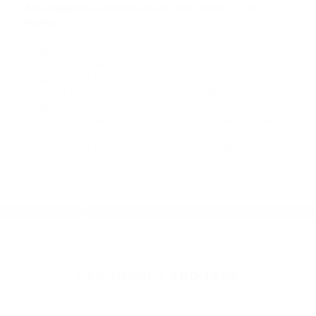
Contacto. Ofrecemos consultas iniciales
gratuitas en Canoga Park CA y sus alrededores,
y en todo el estado de California. ¡No Pagará un
Centavo a Menos que Obtenga una
Indemnización! Contáctenos hoy mismo para
saber si está capacitado para iniciar una
demanda judicial.
So�ar Con Accidente De Carro
Choques De Autos
Más abogados de automóviles en el condado de Los
Angeles:
Abogado Accidente De Auto Glendale CA 91204
Abogados De Accidentes De Transito Glendale CA 91210
Abogados De Trafico Agoura Hills CA 91301
Abogados Para Accidentes Glendale CA 91203
Abogados De Accidentes De Trafico Glendale CA 91204
Abogados De Trafico Glendale CA 91201
Abogados Especialistas En Accidentes De Trafico Pasadena