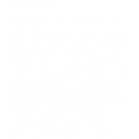
defectuosas a la lista de posibilidades ¡y podrá
darse cuenta de que tan peligrosas pueden ser
nuestras carreteras! Cualquiera que sea la
causa del accidente, ¡nosotros podemos ayudar!
Cuando una persona se sienta detrás del
volante, nos debe a cada uno de nosotros la
obligación de manejar responsablemente. Si
otro conductor causa un accidente y le causa
daños a usted o a su propiedad, tiene que
hacerse responsable.
ACUSADO NO SIGNIFICA
CULPABLE
Sólo por el hecho de haber recibido un ticket no
significa que usted sea culpable. Nuestro trafico
abogado describirá claramente sus opciones y