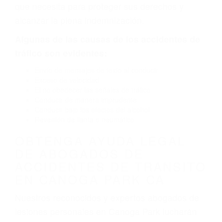
causado por fallas en el diseño de seguridad de
la carretera, divisor, el hombro, la señalización
de barandas o pobres o la iluminación.
La causa exacta de un accidente de auto no
siempre es evidente. Si su lesión es el resultado
de un accidente de coche, accidente de camión,
accidente de autobús, accidente de motocicleta
o accidente SUV nuestra los abogados de
accidentes de auto encontrará las respuestas
que necesita para proteger sus derechos y
alcanzar la plena indemnización.
Algunas de las causas de los accidentes de
tráfico son evidentes:
Envío de mensajes de texto al conducir
Exceso de velocidad
El no obedecer las señales de tráfico