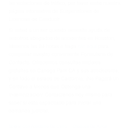
Cada condena por una violación de tránsito
suma un punto en su licencia de conducir. Su
compañía de seguros incluso podría cancelar su
póliza, o incrementarla sustancialmente. No
corra el riesgo. Contacte a nuestro abogado en
violaciones de tránsito hoy mismo y obtenga un
servicio personalizado y una representación
legal de la más alta calidad.
Para aprender más sobre las consecuencias de
las violaciones de tráfico, por favor visite nuestra
página informativa de Suspensiones de
Licencias de Conducir.
Si usted o un ser querido necesita ayuda de
nosotros abogados de accidentes en Houston,
llámenos las 24 horas o haga
clic aquí
para
completar nuestro conveniente Formulario de