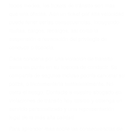
le proveerá con su mejor asesoría legal. Él tiene
más de 17 años de experiencia legal, los cuales
pondrá a su disposición. Con el soporte de su
experimentado equipo legal, él trabajará para
minimizar las posibles consecuencias negativas
de su violación a las leyes de tránsito.
En los años anteriores, las personas no
dudaban en pagar los tickets de tráfico que les
pusieran y así continuaban con su vida. Hoy, de
todos modos, los tickets de tránsito son más
que una ofensa. Aún un ticket por alta velocidad
puede tener serias consecuencias, incluyendo
multas, cargos, recargos, así como la
suspensión o revocación del privilegio de
conducir o licencia.