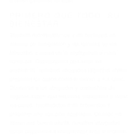
3. No importa si tiene un pase/licencia de
conducción
4. Usted tiene derecho de hacer un reclamo por
sus lesiones aunque no tenga seguro para su
auto.
5. Podemos atenderte en su propio casa, por
teléfono o en nuestra oficina en Canoga Park
6. Las consultas están gratis; solo nos paga
cuando ganamos su caso
PRIMERO QUE TODO: SU
BIENESTAR
También representamos a las personas en
materia de inmigración y las familias de los
fallecidos a causa de la negligencia o mala