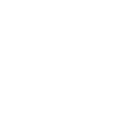
y DWI)
Accidentes peatonales, de motos y bicicletas
Accidentes de autobuses y trene
Accidentes de carretera
OBTENGA LA
INDEMNIZACIÓN QUE
MERECE POR SU
ACCIDENTE
Sin importar el tipo de accidente que haya
sufrido, usted encontrará en nuestro Bufete de
Abogados De Accidentes De Transito en
Canoga Park, una agresiva representación legal
y una comprensiva atención personalizada.
Lucharemos incansablemente para que usted
reciba la indemnización que merece por sus
lesiones, gastos médicos futuros, pérdida de
ingresos actuales y/o a futuro y para resarcir su