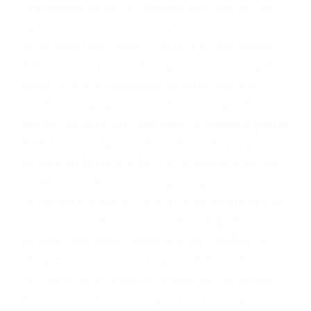
conducta. Cualesquiera que sean los
problemas, nuestros abogados litigantes civiles
preparan los casos como si fueran a ir a juicio.
Oponerse a los abogados y compañías de
seguros saben que estamos dispuestos a tratar
los casos, haciéndolos más propensos a
proponer una solución aceptable. Cuando no
hacen una buena oferta, nuestros abogados
están dispuestos a comparecer ante el tribunal.
Las causas de los accidentes automovilísticos
varían. Lo más común es que los choques son
el resultado de conducir de forma imprudente o
distracciones (como otros pasajeros en el auto,
hablar o enviar mensajes de texto mientras
conduce). Agregue conductores incapacitados o
ebrios, choferes de camiones cansados o partes