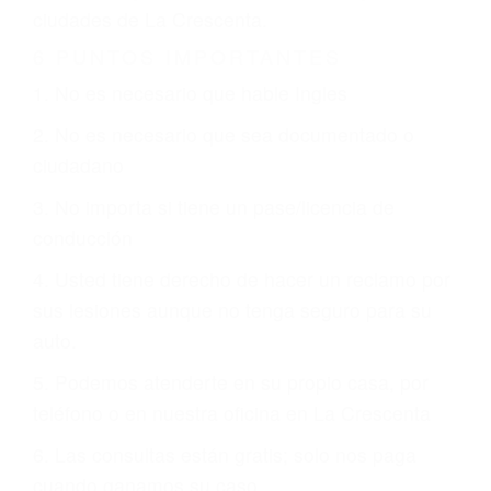
CHOCAR ES NORMAL
Es triste pero cierto, si usted conduce un
automóvil en nuestras calles y carreteras, tarde
o temprano va a tener un accidente. No importa
qué tan cuidadoso sea, cuando usted conduce,
siempre habrá alguien que no está prestando
atención y puede causar un terrible accidente
automovilístico. Esto es muy factible si usted
conduce regularmente en una de las grandes
ciudades de La Crescenta.
6 PUNTOS IMPORTANTES
1. No es necesario que hable Ingles
2. No es necesario que sea documentado o
ciudadano
3. No importa si tiene un pase/licencia de