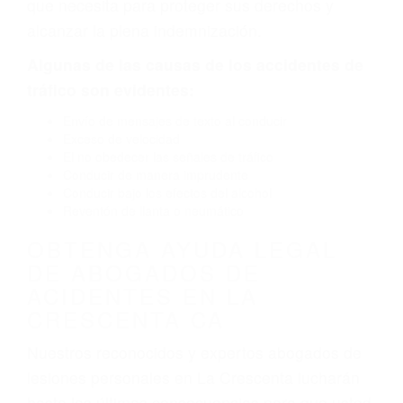
causado por fallas en el diseño de seguridad de
la carretera, divisor, el hombro, la señalización
de barandas o pobres o la iluminación.
La causa exacta de un accidente de auto no
siempre es evidente. Si su lesión es el resultado
de un accidente de coche, accidente de camión,
accidente de autobús, accidente de motocicleta
o accidente SUV nuestra los abogados de
accidentes de auto encontrará las respuestas
que necesita para proteger sus derechos y
alcanzar la plena indemnización.
Algunas de las causas de los accidentes de
tráfico son evidentes:
Envío de mensajes de texto al conducir
Exceso de velocidad
El no obedecer las señales de tráfico