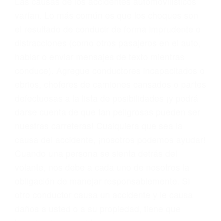
problemas, nuestros abogados litigantes civiles
preparan los casos como si fueran a ir a juicio.
Oponerse a los abogados y compañías de
seguros saben que estamos dispuestos a tratar
los casos, haciéndolos más propensos a
proponer una solución aceptable. Cuando no
hacen una buena oferta, nuestros abogados
están dispuestos a comparecer ante el tribunal.
Las causas de los accidentes automovilísticos
varían. Lo más común es que los choques son
el resultado de conducir de forma imprudente o
distracciones (como otros pasajeros en el auto,
hablar o enviar mensajes de texto mientras
conduce). Agregue conductores incapacitados o
ebrios, choferes de camiones cansados o partes