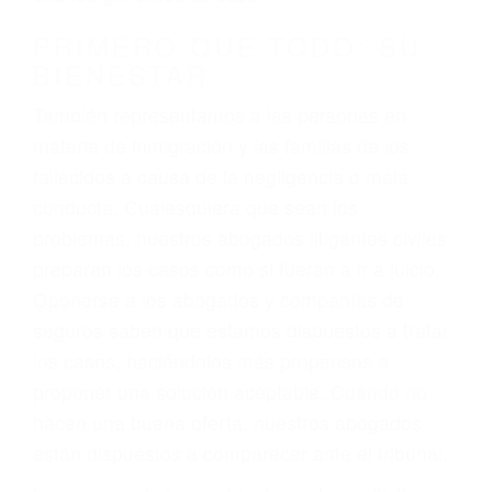
conducción
4. Usted tiene derecho de hacer un reclamo por
sus lesiones aunque no tenga seguro para su
auto.
5. Podemos atenderte en su propio casa, por
teléfono o en nuestra oficina en La Crescenta
6. Las consultas están gratis; solo nos paga
cuando ganamos su caso
PRIMERO QUE TODO: SU
BIENESTAR
También representamos a las personas en
materia de inmigración y las familias de los
fallecidos a causa de la negligencia o mala
conducta. Cualesquiera que sean los