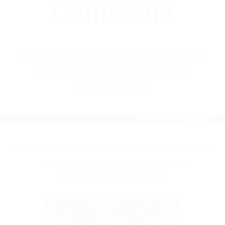
(855) 403-8675
Abogados
Accidentes De
Auto En
California
BY
(855) 403-8675 ABOGADOS
ACCIDENTES DE AUTO EN
CALIFORNIA