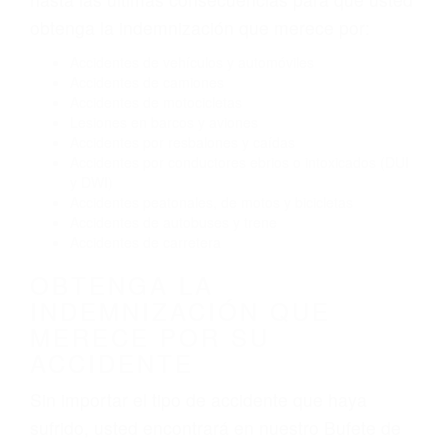
Conducir de manera imprudente
Conducir bajo los efectos del alcohol
Reventón de llanta o neumático
OBTENGA AYUDA LEGAL
DE ABOGADOS DE
ACIDENTES EN LA
CRESCENTA CA
Nuestros reconocidos y expertos abogados de
lesiones personales en La Crescenta lucharán
hasta las últimas consecuencias para que usted
obtenga la indemnización que merece por:
Accidentes de vehículos y automóviles
Accidentes de camiones
Accidentes de motocicletas
Lesiones en barcos y aviones
Accidentes por resbalones y caídas
Accidentes por conductores ebrios o intoxicados (DUI
y DWI)