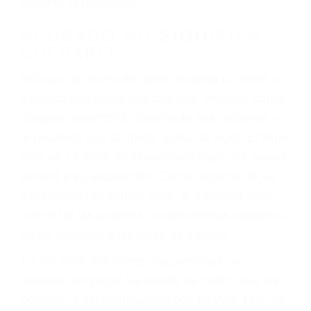
defectuosas a la lista de posibilidades ¡y podrá
darse cuenta de que tan peligrosas pueden ser
nuestras carreteras! Cualquiera que sea la
causa del accidente, ¡nosotros podemos ayudar!
Cuando una persona se sienta detrás del
volante, nos debe a cada uno de nosotros la
obligación de manejar responsablemente. Si
otro conductor causa un accidente y le causa
daños a usted o a su propiedad, tiene que
hacerse responsable.
ACUSADO NO SIGNIFICA
CULPABLE
Sólo por el hecho de haber recibido un ticket no
significa que usted sea culpable. Nuestro trafico
abogado describirá claramente sus opciones y