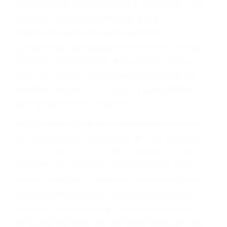
Accidentes peatonales, de motos y bicicletas
Accidentes de autobuses y trene
Accidentes de carretera
OBTENGA LA
INDEMNIZACIÓN QUE
MERECE POR SU
ACCIDENTE
Sin importar el tipo de accidente que haya
sufrido, usted encontrará en nuestro Bufete de
Abogados De Acidentes en La Crescenta, una
agresiva representación legal y una
comprensiva atención personalizada.
Lucharemos incansablemente para que usted
reciba la indemnización que merece por sus
lesiones, gastos médicos futuros, pérdida de
ingresos actuales y/o a futuro y para resarcir su