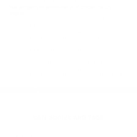
Contacto. Ofrecemos consultas iniciales
gratuitas en La Crescenta CA y sus alrededores,
y en todo el estado de California. ¡No Pagará un
Centavo a Menos que Obtenga una
Indemnización! Contáctenos hoy mismo para
saber si está capacitado para iniciar una
demanda judicial.
Recomendaciones Para Evitar Accidentes De Transito
California
Fotos De Accidentes En Carro California
Más abogados de automóviles en el condado de Los
Angeles:
Abogados De Accidentes De Trafico Glendale CA 91205
Abogados De Accidentes De Transito Glendale CA 91209
Abogado Accidente De Auto La Crescenta CA 91214
Abogados Para Accidentes De Carro Glendale CA 91222
Abogados Para Accidentes De Carro Glendale CA 91202
Abogados De Trafico Glendale CA 91202
Abogado Accidente De Auto Glendale CA 91207