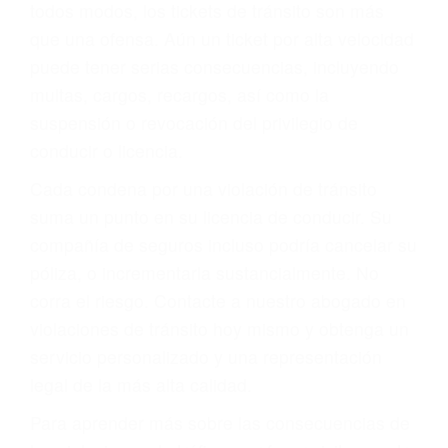
le proveerá con su mejor asesoría legal. Él tiene
más de 17 años de experiencia legal, los cuales
pondrá a su disposición. Con el soporte de su
experimentado equipo legal, él trabajará para
minimizar las posibles consecuencias negativas
de su violación a las leyes de tránsito.
En los años anteriores, las personas no
dudaban en pagar los tickets de tráfico que les
pusieran y así continuaban con su vida. Hoy, de
todos modos, los tickets de tránsito son más
que una ofensa. Aún un ticket por alta velocidad
puede tener serias consecuencias, incluyendo
multas, cargos, recargos, así como la
suspensión o revocación del privilegio de
conducir o licencia.
Cada condena por una violación de tránsito