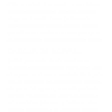
dolor y sufrimiento emocional.
El factor principal que un abogado de lesiones
personales debe determinar, es si el conductor
del vehículo estaba en falta y en qué medida al
momento del accidente. Otros factores que
pueden contribuir a provocar un accidente son
señales de tránsito con visibilidad obstruida,
faltas de atención, fatiga o distracciones del
conductor como el uso del teléfono celular o el
GPS, mal estado de la carretera o condiciones
climáticas desfavorables. Nuestros expertos
abogados de accidentes en La Crescenta,
revisarán exhaustivamente todos los factores
que están involucrados en su caso para que la
justicia le otorgue la compensación que merece.