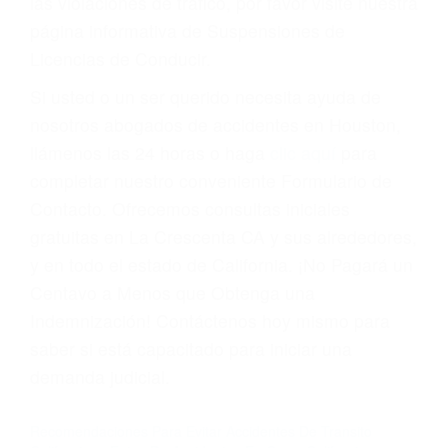
suma un punto en su licencia de conducir. Su
compañía de seguros incluso podría cancelar su
póliza, o incrementarla sustancialmente. No
corra el riesgo. Contacte a nuestro abogado en
violaciones de tránsito hoy mismo y obtenga un
servicio personalizado y una representación
legal de la más alta calidad.
Para aprender más sobre las consecuencias de
las violaciones de tráfico, por favor visite nuestra
página informativa de Suspensiones de
Licencias de Conducir.
Si usted o un ser querido necesita ayuda de
nosotros abogados de accidentes en Houston,
llámenos las 24 horas o haga
clic aquí
para
completar nuestro conveniente Formulario de