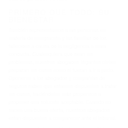
conducción
4. Usted tiene derecho de hacer un reclamo por
sus lesiones aunque no tenga seguro para su
auto.
5. Podemos atenderte en su propio casa, por
teléfono o en nuestra oficina en Newhall
6. Las consultas están gratis; solo nos paga
cuando ganamos su caso
PRIMERO QUE TODO: SU
BIENESTAR
También representamos a las personas en
materia de inmigración y las familias de los
fallecidos a causa de la negligencia o mala
conducta. Cualesquiera que sean los