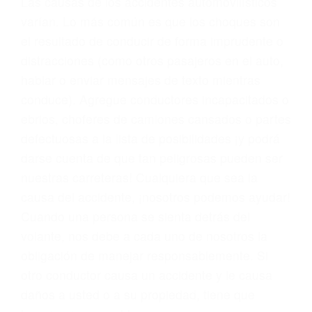
problemas, nuestros abogados litigantes civiles
preparan los casos como si fueran a ir a juicio.
Oponerse a los abogados y compañías de
seguros saben que estamos dispuestos a tratar
los casos, haciéndolos más propensos a
proponer una solución aceptable. Cuando no
hacen una buena oferta, nuestros abogados
están dispuestos a comparecer ante el tribunal.
Las causas de los accidentes automovilísticos
varían. Lo más común es que los choques son
el resultado de conducir de forma imprudente o
distracciones (como otros pasajeros en el auto,
hablar o enviar mensajes de texto mientras
conduce). Agregue conductores incapacitados o
ebrios, choferes de camiones cansados o partes