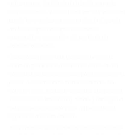
le proveerá con su mejor asesoría legal. Él tiene
más de 17 años de experiencia legal, los cuales
pondrá a su disposición. Con el soporte de su
experimentado equipo legal, él trabajará para
minimizar las posibles consecuencias negativas
de su violación a las leyes de tránsito.
En los años anteriores, las personas no
dudaban en pagar los tickets de tráfico que les
pusieran y así continuaban con su vida. Hoy, de
todos modos, los tickets de tránsito son más
que una ofensa. Aún un ticket por alta velocidad
puede tener serias consecuencias, incluyendo
multas, cargos, recargos, así como la
suspensión o revocación del privilegio de
conducir o licencia.
Cada condena por una violación de tránsito