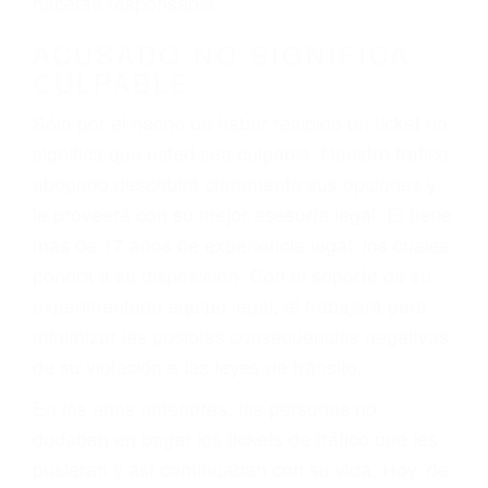
defectuosas a la lista de posibilidades ¡y podrá
darse cuenta de que tan peligrosas pueden ser
nuestras carreteras! Cualquiera que sea la
causa del accidente, ¡nosotros podemos ayudar!
Cuando una persona se sienta detrás del
volante, nos debe a cada uno de nosotros la
obligación de manejar responsablemente. Si
otro conductor causa un accidente y le causa
daños a usted o a su propiedad, tiene que
hacerse responsable.
ACUSADO NO SIGNIFICA
CULPABLE
Sólo por el hecho de haber recibido un ticket no
significa que usted sea culpable. Nuestro trafico
abogado describirá claramente sus opciones y