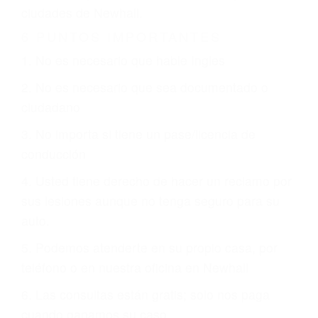
CHOCAR ES NORMAL
Es triste pero cierto, si usted conduce un
automóvil en nuestras calles y carreteras, tarde
o temprano va a tener un accidente. No importa
qué tan cuidadoso sea, cuando usted conduce,
siempre habrá alguien que no está prestando
atención y puede causar un terrible accidente
automovilístico. Esto es muy factible si usted
conduce regularmente en una de las grandes
ciudades de Newhall.
6 PUNTOS IMPORTANTES
1. No es necesario que hable Ingles
2. No es necesario que sea documentado o
ciudadano
3. No importa si tiene un pase/licencia de