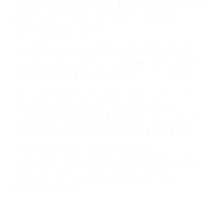
suma un punto en su licencia de conducir. Su
compañía de seguros incluso podría cancelar su
póliza, o incrementarla sustancialmente. No
corra el riesgo. Contacte a nuestro abogado en
violaciones de tránsito hoy mismo y obtenga un
servicio personalizado y una representación
legal de la más alta calidad.
Para aprender más sobre las consecuencias de
las violaciones de tráfico, por favor visite nuestra
página informativa de Suspensiones de
Licencias de Conducir.
Si usted o un ser querido necesita ayuda de
nosotros abogados de accidentes en Houston,
llámenos las 24 horas o haga
clic aquí
para
completar nuestro conveniente Formulario de