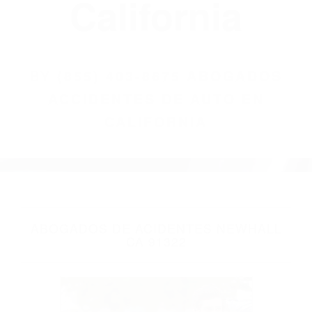
(855) 403-8675
Abogados
Accidentes De
Auto En
California
BY
(855) 403-8675 ABOGADOS
ACCIDENTES DE AUTO EN
CALIFORNIA