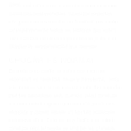
dolor y sufrimiento emocional.
El factor principal que un abogado de lesiones
personales debe determinar, es si el conductor
del vehículo estaba en falta y en qué medida al
momento del accidente. Otros factores que
pueden contribuir a provocar un accidente son
señales de tránsito con visibilidad obstruida,
faltas de atención, fatiga o distracciones del
conductor como el uso del teléfono celular o el
GPS, mal estado de la carretera o condiciones
climáticas desfavorables. Nuestros expertos
abogados de accidentes en Newhall, revisarán
exhaustivamente todos los factores que están
involucrados en su caso para que la justicia le
otorgue la compensación que merece.