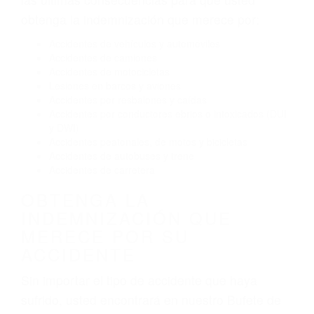
Conducir de manera imprudente
Conducir bajo los efectos del alcohol
Reventón de llanta o neumático
OBTENGA AYUDA LEGAL
DE ABOGADOS DE
ACIDENTES EN NEWHALL
CA
Nuestros reconocidos y expertos abogados de
lesiones personales en Newhall lucharán hasta
las últimas consecuencias para que usted
obtenga la indemnización que merece por:
Accidentes de vehículos y automóviles
Accidentes de camiones
Accidentes de motocicletas
Lesiones en barcos y aviones
Accidentes por resbalones y caídas
Accidentes por conductores ebrios o intoxicados (DUI
y DWI)