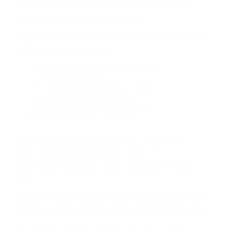
por fallas en el diseño de seguridad de la
carretera, divisor, el hombro, la señalización de
barandas o pobres o la iluminación.
La causa exacta de un accidente de auto no
siempre es evidente. Si su lesión es el resultado
de un accidente de coche, accidente de camión,
accidente de autobús, accidente de motocicleta
o accidente SUV nuestra los abogados de
accidentes de auto encontrará las respuestas
que necesita para proteger sus derechos y
alcanzar la plena indemnización.
Algunas de las causas de los accidentes de
tráfico son evidentes:
Envío de mensajes de texto al conducir
Exceso de velocidad
El no obedecer las señales de tráfico