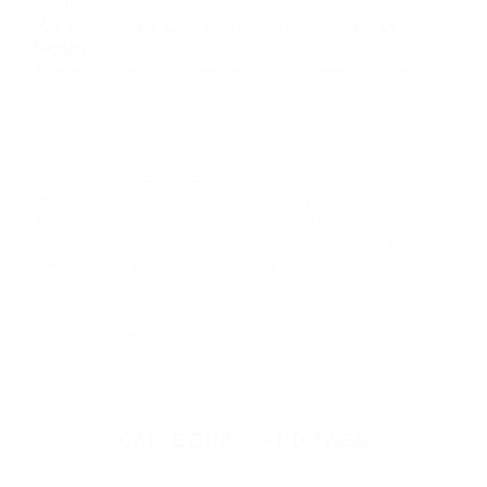
Contacto. Ofrecemos consultas iniciales
gratuitas en Newhall CA y sus alrededores, y en
todo el estado de California. ¡No Pagará un
Centavo a Menos que Obtenga una
Indemnización! Contáctenos hoy mismo para
saber si está capacitado para iniciar una
demanda judicial.
Que Son Los Choques Automovilisticos
Causas De Un
Accidente Automovilistico
Más abogados de automóviles en el condado de Los
Angeles:
Abogados Para Accidentes De Carro Chatsworth CA 91313
Abogados De Accidentes De Trafico Canoga Park CA 91309
Abogados Especialistas En Accidentes De Trafico Glendale
CA 91221
Abogados De Acidentes La Crescenta CA 91214
Abogados De Accidentes De Carro Glendale CA 91221
Abogados De Accidentes De Trafico Newhall CA 91321