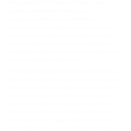
Accidentes peatonales, de motos y bicicletas
Accidentes de autobuses y trene
Accidentes de carretera
OBTENGA LA
INDEMNIZACIÓN QUE
MERECE POR SU
ACCIDENTE
Sin importar el tipo de accidente que haya
sufrido, usted encontrará en nuestro Bufete de
Abogados De Acidentes en Newhall, una
agresiva representación legal y una
comprensiva atención personalizada.
Lucharemos incansablemente para que usted
reciba la indemnización que merece por sus
lesiones, gastos médicos futuros, pérdida de
ingresos actuales y/o a futuro y para resarcir su