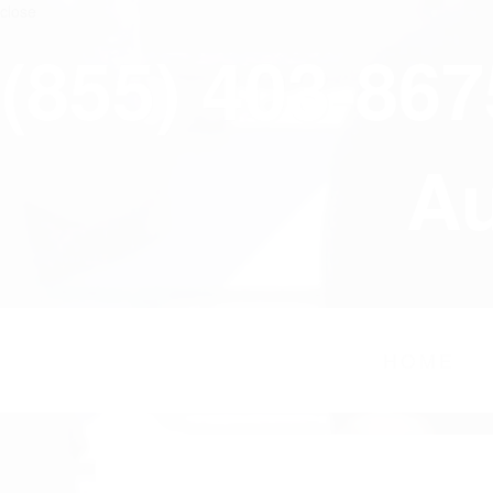
close
(855) 403-86
Au
HOME