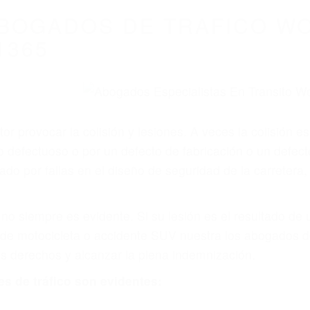
WELCOME TO
8675 Abogados Ac
Auto En Californi