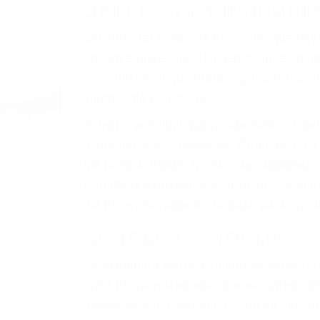
A veces los errores de más de un conducto
de motor en Woodland Hills CA: un diseño
defectuoso. A veces el accidente es causa
barandas o pobres o la iluminación.
La causa exacta de un accidente de auto 
camión, accidente de autobús, accidente
respuestas que necesita para proteger su
Algunas de las causas de los accidente
Envío de mensajes de texto al conducir
Exceso de velocidad
El no obedecer las señales de tráfico
Conducir de manera imprudente
Conducir bajo los efectos del alcohol
Reventón de llanta o neumático
OBTENGA AYUDA LEGA