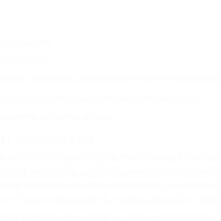
s de lesiones personales en Woodland Hills lucharán h
ce por:
dos (DUI y DWI)
ZACIÓN QUE MERECE POR SU A
ya sufrido, usted encontrará en nuestro Bufete de Aboga
prensiva atención personalizada. Lucharemos incansable
, gastos médicos futuros, pérdida de ingresos actuales y