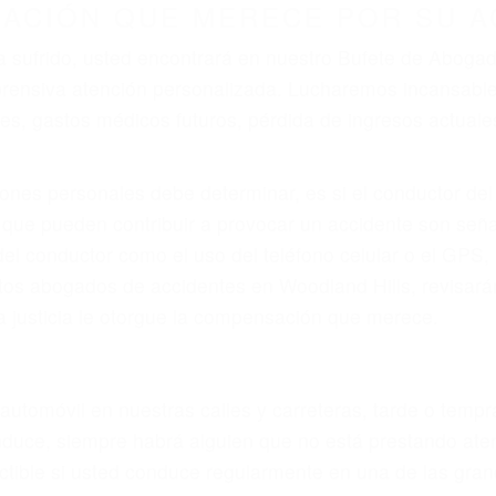
r provocar la colisión y lesiones. A veces la colisión es
 defectuoso o por un defecto de fabricación o un defec
do por fallas en el diseño de seguridad de la carretera, 
no siempre es evidente. Si su lesión es el resultado de
 de motocicleta o accidente SUV nuestra los abogados d
s derechos y alcanzar la plena indemnización.
s de tráfico son evidentes:
L DE ABOGADOS DE TRAFICO 