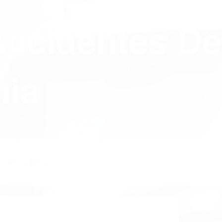
Accidentes De
nia
Y POLICY