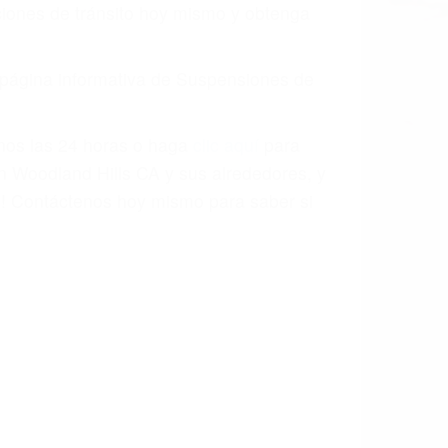
o.
a causa de la negligencia o mala
casos como si fueran a ir a juicio.
sos, haciéndolos más propensos a
spuestos a comparecer ante el tribunal.
esultado de conducir de forma
 mientras conduce). Agregue conductores
idades ¡y podrá darse cuenta de que tan
os podemos ayudar! Cuando una persona
blemente. Si otro conductor causa un