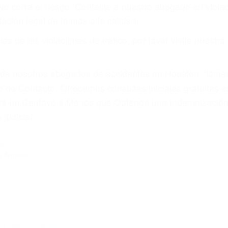
amo por sus lesiones aunque no tenga seguro para su aut
por teléfono o en nuestra oficina en Woodland Hills
 paga cuando ganamos su caso
SU BIENESTAR
materia de inmigración y las familias de los fallecidos 
emas, nuestros abogados litigantes civiles preparan los 
 seguros saben que estamos dispuestos a tratar los ca
 no hacen una buena oferta, nuestros abogados están di
ticos varían. Lo más común es que los choques son el r
asajeros en el auto, hablar o enviar mensajes de texto
ones cansados o partes defectuosas a la lista de posibil
as! Cualquiera que sea la causa del accidente, ¡nosotr
 cada uno de nosotros la obligación de manejar responsa
u propiedad, tiene que hacerse responsable.