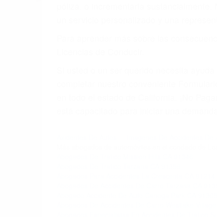
4. Usted tiene derecho de hacer un recl
5. Podemos atenderte en su propio casa, 
6. Las consultas están gratis; solo nos
PRIMERO QUE TODO: 
También representamos a las personas en 
conducta. Cualesquiera que sean los probl
Oponerse a los abogados y compañías de
proponer una solución aceptable. Cuando
Las causas de los accidentes automovilís
imprudente o distracciones (como otros p
incapacitados o ebrios, choferes de cami
peligrosas pueden ser nuestras carreter
se sienta detrás del volante, nos debe a
accidente y le causa daños a usted o a s