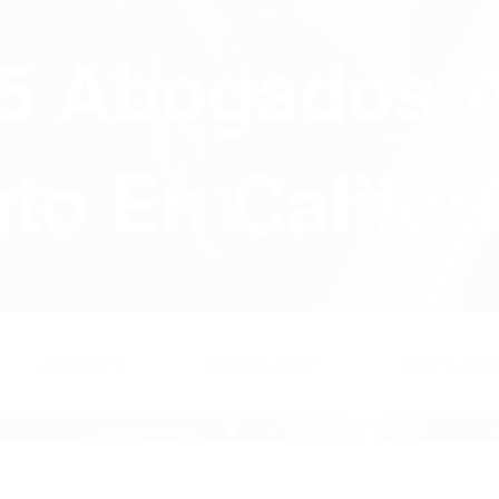
75 Abogados 
to En Califor
ABOUT
CONTACT
PRIVAC