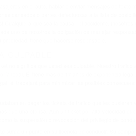
iones personales debe determinar, es si el conductor de
que pueden contribuir a provocar un accidente son señale
 del conductor como el uso del teléfono celular o el GPS
tos abogados de accidentes en Woodland Hills, revisará
a justicia le otorgue la compensación que merece.
n automóvil en nuestras calles y carreteras, tarde o temp
duce, siempre habrá alguien que no está prestando aten
actible si usted conduce regularmente en una de las gra
o o ciudadano
e conducción