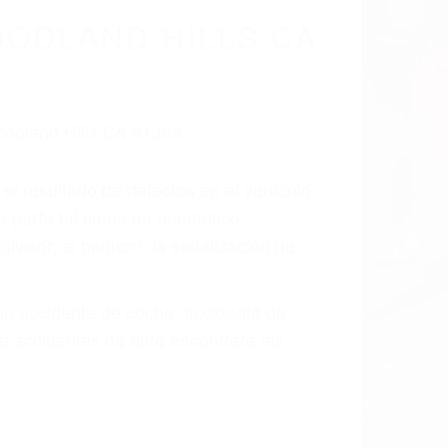
cidentes De
a