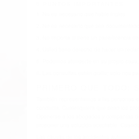
CA
Nuestros reconocidos y expertos abogado
usted obtenga la indemnización que mere
Accidentes de vehículos y automóviles
Accidentes de camiones
Accidentes de motocicletas
Lesiones en barcos y aviones
Accidentes por resbalones y caídas
Accidentes por conductores ebrios o intoxica
Accidentes peatonales, de motos y bicicletas
Accidentes de autobuses y trene
Accidentes de carretera
OBTENGA LA INDEMNI
Sin importar el tipo de accidente que ha
agresiva representación legal y una com
indemnización que merece por sus lesiones
sufrimiento emocional.