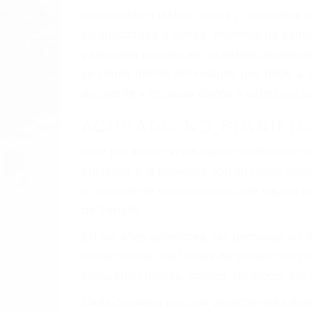
El factor principal que un abogado de les
al momento del accidente. Otros factores 
faltas de atención, fatiga o distracciones
climáticas desfavorables. Nuestros exper
están involucrados en su caso para que l
CHOCAR ES NORMAL
Es triste pero cierto, si usted conduce u
qué tan cuidadoso sea, cuando usted con
accidente automovilístico. Esto es muy f
6 PUNTOS IMPORTANTES
1. No es necesario que hable Ingles
2. No es necesario que sea documentad
3. No importa si tiene un pase/licencia d