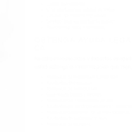
BY
(855) 403-
AB
Pare
A
9