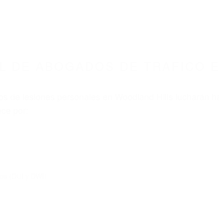
8675 ABOGADOS ACCIDENTES DE AUTO
OGADOS DE TRAFICO WOODLAND HILLS CA 91
nt category
BOGADOS DE TRAFICO WO
1365