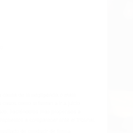
asta las últimas consecuencias para que
CCIDENTE
dos De Trafico en Woodland Hills, una
mente para que usted reciba la
/o a futuro y para resarcir su dolor y