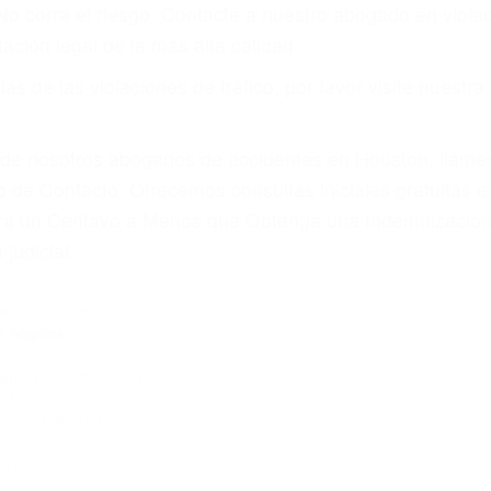
 No corra el riesgo. Contacte a nuestro abogado en viol
ación legal de la más alta calidad.
s de las violaciones de tráfico, por favor visite nuestr
a de nosotros abogados de accidentes en Houston, llám
 de Contacto. Ofrecemos consultas iniciales gratuitas en
gará un Centavo a Menos que Obtenga una Indemnización
judicial.
ue California
s Angeles:
Canyon Country CA 91386
91331
Reseda CA 91335
221