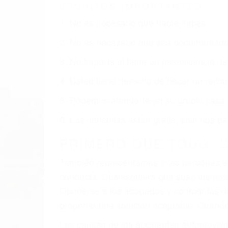
6 PUNTOS IMPORTANTES
1. No es necesario que hable Ingles
2. No es necesario que sea documentad
3. No importa si tiene un pase/licencia d
4. Usted tiene derecho de hacer un recl
5. Podemos atenderte en su propio casa, p
6. Las consultas están gratis; solo nos
PRIMERO QUE TODO: 
También representamos a las personas en 
conducta. Cualesquiera que sean los probl
Oponerse a los abogados y compañías de
proponer una solución aceptable. Cuando
Las causas de los accidentes automovilís