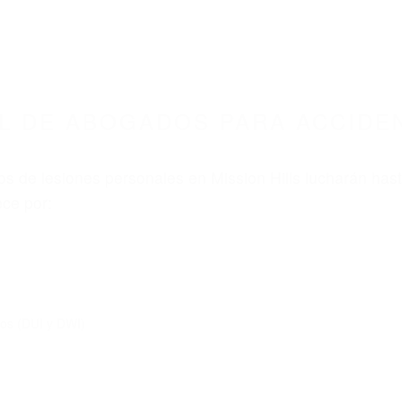
L DE ABOGADOS PARA ACCIDE
s de lesiones personales en Mission Hills lucharán has
ce por:
dos (DUI y DWI)