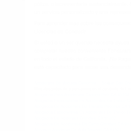
póliza, o incrementarla sustancialmente.
un servicio personalizado y una represent
Para aprender más sobre las consecuencia
Licencias de Conducir.
Si usted o un ser querido necesita ayud
completar nuestro conveniente Formulario
en todo el estado de California. ¡No Pa
está capacitado para iniciar una demanda 
Accidentes De Veiculos California
So�ar Con Choq
Más abogados de automóviles en el condado de Lo
Abogados Para Accidentes Canoga Park CA 91304
Abogados Especialistas En Accidentes De Trafico 
Abogados De Accidentes De Transito Pacoima CA 
Abogados Especialistas En Accidentes De Trafico 
Abogados De Acidentes Glendale CA 91207
Abogados De Accidentes De Carro Glendale CA 91
Abogado Accidente De Auto Newhall CA 91322