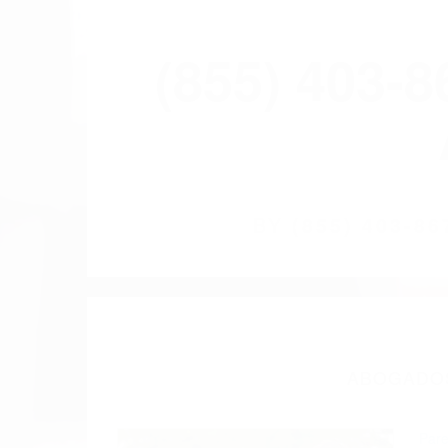
(855) 403-
BY
(855) 403-
ABOGADOS
Pare