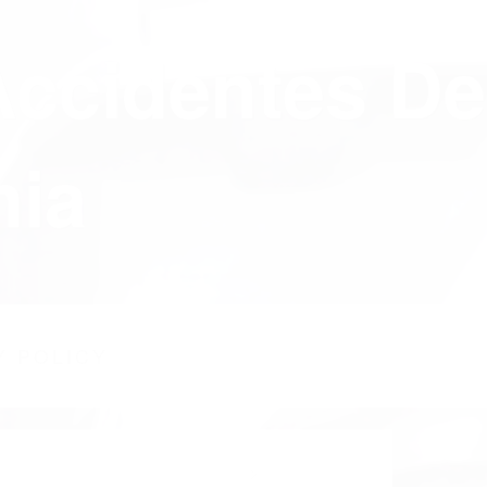
Accidentes De
nia
Y POLICY