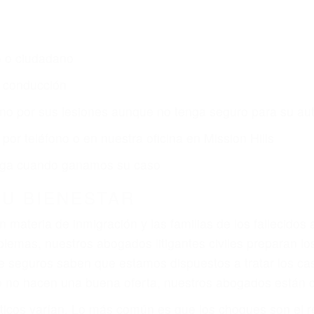
o o ciudadano
e conducción
amo por sus lesiones aunque no tenga seguro para su aut
or teléfono o en nuestra oficina en Mission Hills
 paga cuando ganamos su caso
SU BIENESTAR
materia de inmigración y las familias de los fallecidos 
emas, nuestros abogados litigantes civiles preparan los 
 seguros saben que estamos dispuestos a tratar los ca
 no hacen una buena oferta, nuestros abogados están di
ticos varían. Lo más común es que los choques son el r