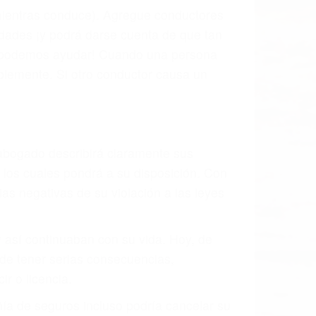
 mientras conduce). Agregue conductores
idades ¡y podrá darse cuenta de que tan
os podemos ayudar! Cuando una persona
blemente. Si otro conductor causa un
o abogado describirá claramente sus
, los cuales pondrá a su disposición. Con
as negativas de su violación a las leyes
y así continuaban con su vida. Hoy, de
ede tener serias consecuencias,
r o licencia.
ía de seguros incluso podría cancelar su