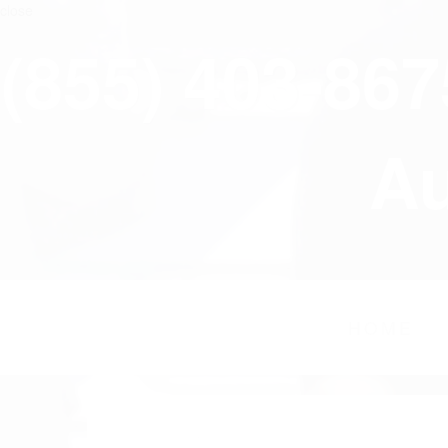
close
(855) 403-86
Au
HOME