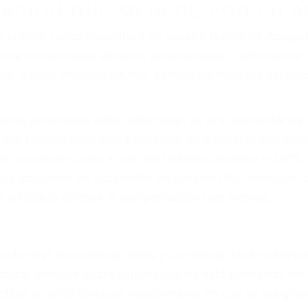
ZACIÓN QUE MERECE POR SU A
ya sufrido, usted encontrará en nuestro Bufete de Abog
 y una comprensiva atención personalizada. Lucharemos 
, gastos médicos futuros, pérdida de ingresos actuales y
iones personales debe determinar, es si el conductor de
que pueden contribuir a provocar un accidente son señale
 del conductor como el uso del teléfono celular o el GPS
tos abogados de accidentes en Mission Hills, revisarán 
a justicia le otorgue la compensación que merece.
n automóvil en nuestras calles y carreteras, tarde o temp
duce, siempre habrá alguien que no está prestando aten
actible si usted conduce regularmente en una de las gran