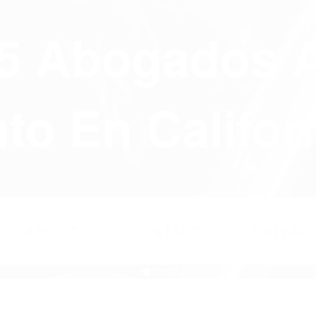
75 Abogados 
to En Califor
ABOUT
CONTACT
PRIVAC