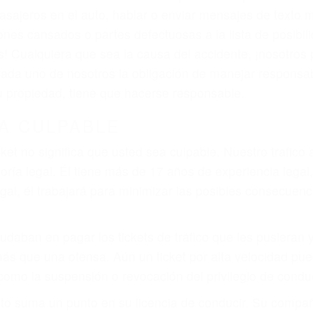
asajeros en el auto, hablar o enviar mensajes de texto
ones cansados o partes defectuosas a la lista de posibil
as! Cualquiera que sea la causa del accidente, ¡nosotr
 cada uno de nosotros la obligación de manejar responsa
u propiedad, tiene que hacerse responsable.
A CULPABLE
cket no significa que usted sea culpable. Nuestro trafic
ría legal. Él tiene más de 17 años de experiencia legal
al, él trabajará para minimizar las posibles consecuenci
udaban en pagar los tickets de tráfico que les pusieran 
 más que una ofensa. Aún un ticket por alta velocidad pu
como la suspensión o revocación del privilegio de conduci
to suma un punto en su licencia de conducir. Su compañ