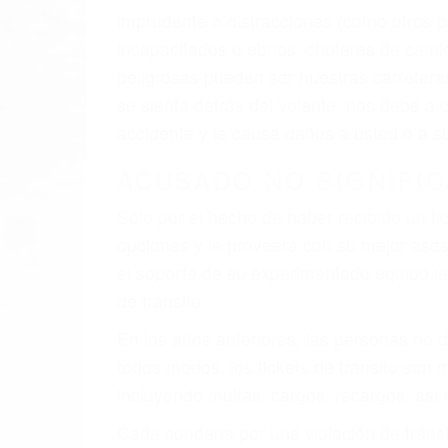
imprudente o distracciones (como otros p
incapacitados o ebrios, choferes de cami
peligrosas pueden ser nuestras carreter
se sienta detrás del volante, nos debe a
accidente y le causa daños a usted o a s
ACUSADO NO SIGNIFIC
Sólo por el hecho de haber recibido un ti
opciones y le proveerá con su mejor aseso
el soporte de su experimentado equipo leg
de tránsito.
En los años anteriores, las personas no d
todos modos, los tickets de tránsito son
incluyendo multas, cargos, recargos, así 
Cada condena por una violación de tránsi