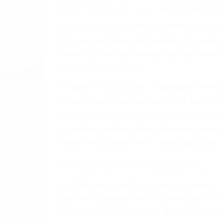
OBTENGA LA INDEMNI
Sin importar el tipo de accidente que ha
Hills, una agresiva representación legal
indemnización que merece por sus lesiones
sufrimiento emocional.
El factor principal que un abogado de les
al momento del accidente. Otros factores 
faltas de atención, fatiga o distracciones
climáticas desfavorables. Nuestros exper
están involucrados en su caso para que l
CHOCAR ES NORMAL
Es triste pero cierto, si usted conduce u
qué tan cuidadoso sea, cuando usted con
accidente automovilístico. Esto es muy f