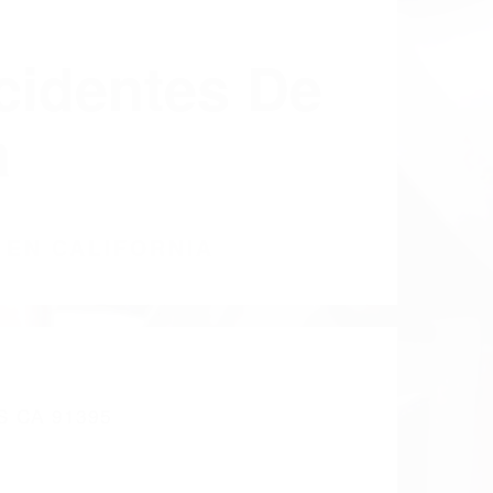
cidentes De
a
 EN CALIFORNIA
 CA 91395