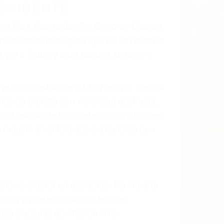
CCIDENTE
ados Para Accidentes De Carro en Mission
incansablemente para que usted reciba la
/o a futuro y para resarcir su dolor y
l vehículo estaba en falta y en qué medida
s de tránsito con visibilidad obstruida,
, mal estado de la carretera o condiciones
exhaustivamente todos los factores que
rano va a tener un accidente. No importa
ción y puede causar un terrible
des ciudades de Mission Hills.