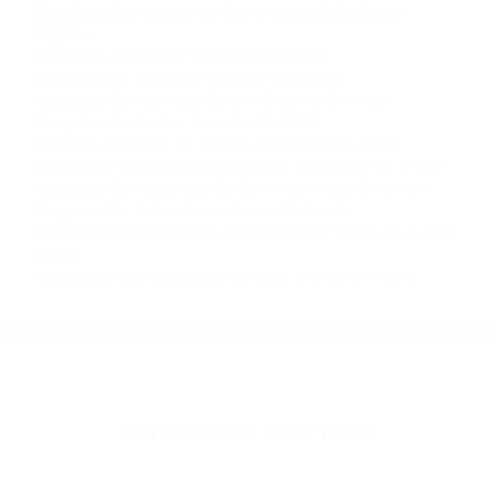
Contacto. Ofrecemos consultas iniciales
gratuitas en Van Nuys CA y sus alrededores, y
en todo el estado de California. ¡No Pagará un
Centavo a Menos que Obtenga una
Indemnización! Contáctenos hoy mismo para
saber si está capacitado para iniciar una
demanda judicial.
Abogado Accidente De Auto
Accidente Vehicular California
Más abogados de automóviles en el condado de Los
Angeles:
Abogados Accidentes Van Nuys CA 91408
Abogados De Acidentes Glendale CA 91225
Abogados De Acidentes Canyon Country CA 91351
Abogados Accidentes Valencia CA 91355
Abogado Accidente De Auto La Crescenta CA 91224
Abogados Para Accidentes De Carro Northridge CA 91330
Abogados De Accidentes De Carro Northridge CA 91324