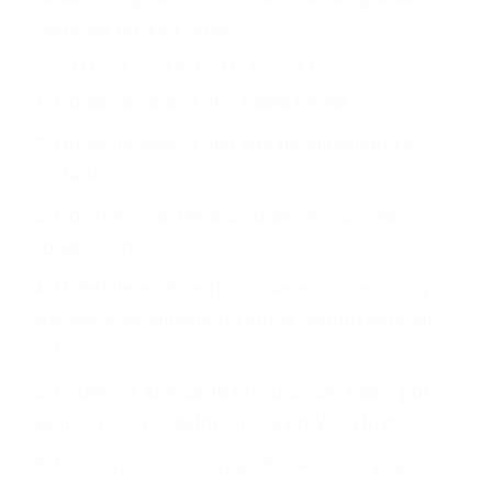
CHOCAR ES NORMAL
Es triste pero cierto, si usted conduce un
automóvil en nuestras calles y carreteras, tarde
o temprano va a tener un accidente. No importa
qué tan cuidadoso sea, cuando usted conduce,
siempre habrá alguien que no está prestando
atención y puede causar un terrible accidente
automovilístico. Esto es muy factible si usted
conduce regularmente en una de las grandes
ciudades de Van Nuys.
6 PUNTOS IMPORTANTES
1. No es necesario que hable Ingles
2. No es necesario que sea documentado o
ciudadano