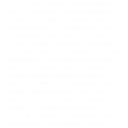
conducta. Cualesquiera que sean los
problemas, nuestros abogados litigantes civiles
preparan los casos como si fueran a ir a juicio.
Oponerse a los abogados y compañías de
seguros saben que estamos dispuestos a tratar
los casos, haciéndolos más propensos a
proponer una solución aceptable. Cuando no
hacen una buena oferta, nuestros abogados
están dispuestos a comparecer ante el tribunal.
Las causas de los accidentes automovilísticos
varían. Lo más común es que los choques son
el resultado de conducir de forma imprudente o
distracciones (como otros pasajeros en el auto,
hablar o enviar mensajes de texto mientras
conduce). Agregue conductores incapacitados o
ebrios, choferes de camiones cansados o partes