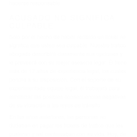
defectuosas a la lista de posibilidades ¡y podrá
darse cuenta de que tan peligrosas pueden ser
nuestras carreteras! Cualquiera que sea la
causa del accidente, ¡nosotros podemos ayudar!
Cuando una persona se sienta detrás del
volante, nos debe a cada uno de nosotros la
obligación de manejar responsablemente. Si
otro conductor causa un accidente y le causa
daños a usted o a su propiedad, tiene que
hacerse responsable.
ACUSADO NO SIGNIFICA
CULPABLE
Sólo por el hecho de haber recibido un ticket no
significa que usted sea culpable. Nuestro trafico
abogado describirá claramente sus opciones y