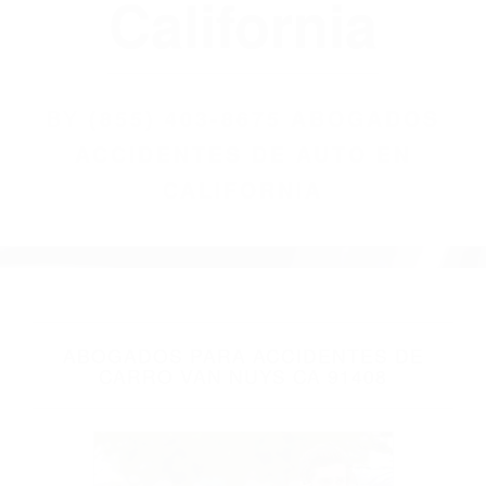
(855) 403-8675
Abogados
Accidentes De
Auto En
California
BY
(855) 403-8675 ABOGADOS
ACCIDENTES DE AUTO EN
CALIFORNIA