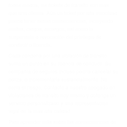
le proveerá con su mejor asesoría legal. Él tiene
más de 17 años de experiencia legal, los cuales
pondrá a su disposición. Con el soporte de su
experimentado equipo legal, él trabajará para
minimizar las posibles consecuencias negativas
de su violación a las leyes de tránsito.
En los años anteriores, las personas no
dudaban en pagar los tickets de tráfico que les
pusieran y así continuaban con su vida. Hoy, de
todos modos, los tickets de tránsito son más
que una ofensa. Aún un ticket por alta velocidad
puede tener serias consecuencias, incluyendo
multas, cargos, recargos, así como la
suspensión o revocación del privilegio de
conducir o licencia.