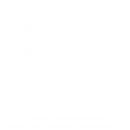
Conducir de manera imprudente
Conducir bajo los efectos del alcohol
Reventón de llanta o neumático
OBTENGA AYUDA LEGAL
DE ABOGADOS PARA
ACCIDENTES DE CARRO
EN VAN NUYS CA
Nuestros reconocidos y expertos abogados de
lesiones personales en Van Nuys lucharán
hasta las últimas consecuencias para que usted
obtenga la indemnización que merece por:
Accidentes de vehículos y automóviles
Accidentes de camiones
Accidentes de motocicletas
Lesiones en barcos y aviones
Accidentes por resbalones y caídas
Accidentes por conductores ebrios o intoxicados (DUI