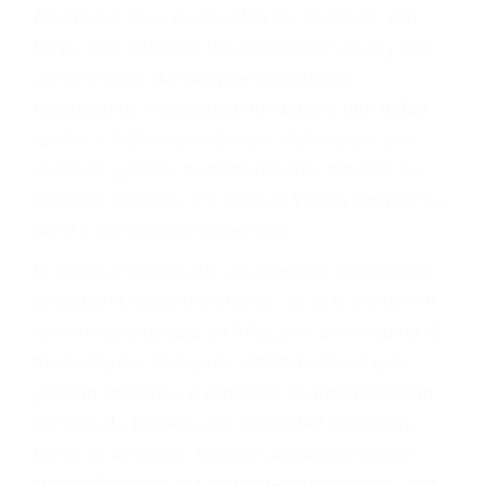
y DWI)
Accidentes peatonales, de motos y bicicletas
Accidentes de autobuses y trene
Accidentes de carretera
OBTENGA LA
INDEMNIZACIÓN QUE
MERECE POR SU
ACCIDENTE
Sin importar el tipo de accidente que haya
sufrido, usted encontrará en nuestro Bufete de
Abogados Para Accidentes De Carro en Van
Nuys, una agresiva representación legal y una
comprensiva atención personalizada.
Lucharemos incansablemente para que usted
reciba la indemnización que merece por sus
lesiones, gastos médicos futuros, pérdida de
ingresos actuales y/o a futuro y para resarcir su