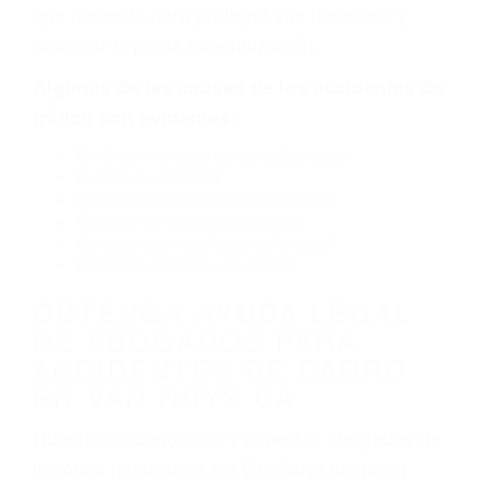
por fallas en el diseño de seguridad de la
carretera, divisor, el hombro, la señalización de
barandas o pobres o la iluminación.
La causa exacta de un accidente de auto no
siempre es evidente. Si su lesión es el resultado
de un accidente de coche, accidente de camión,
accidente de autobús, accidente de motocicleta
o accidente SUV nuestra los abogados de
accidentes de auto encontrará las respuestas
que necesita para proteger sus derechos y
alcanzar la plena indemnización.
Algunas de las causas de los accidentes de
tráfico son evidentes:
Envío de mensajes de texto al conducir
Exceso de velocidad
El no obedecer las señales de tráfico