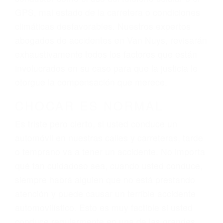
dolor y sufrimiento emocional.
El factor principal que un abogado de lesiones
personales debe determinar, es si el conductor
del vehículo estaba en falta y en qué medida al
momento del accidente. Otros factores que
pueden contribuir a provocar un accidente son
señales de tránsito con visibilidad obstruida,
faltas de atención, fatiga o distracciones del
conductor como el uso del teléfono celular o el
GPS, mal estado de la carretera o condiciones
climáticas desfavorables. Nuestros expertos
abogados de accidentes en Van Nuys, revisarán
exhaustivamente todos los factores que están
involucrados en su caso para que la justicia le
otorgue la compensación que merece.