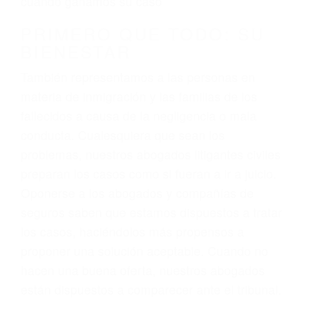
3. No importa si tiene un pase/licencia de
conducción
4. Usted tiene derecho de hacer un reclamo por
sus lesiones aunque no tenga seguro para su
auto.
5. Podemos atenderte en su propio casa, por
teléfono o en nuestra oficina en Van Nuys
6. Las consultas están gratis; solo nos paga
cuando ganamos su caso
PRIMERO QUE TODO: SU
BIENESTAR
También representamos a las personas en
materia de inmigración y las familias de los
fallecidos a causa de la negligencia o mala