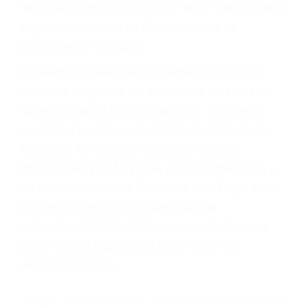
Cada condena por una violación de tránsito
suma un punto en su licencia de conducir. Su
compañía de seguros incluso podría cancelar su
póliza, o incrementarla sustancialmente. No
corra el riesgo. Contacte a nuestro abogado en
violaciones de tránsito hoy mismo y obtenga un
servicio personalizado y una representación
legal de la más alta calidad.
Para aprender más sobre las consecuencias de
las violaciones de tráfico, por favor visite nuestra
página informativa de Suspensiones de
Licencias de Conducir.
Si usted o un ser querido necesita ayuda de
nosotros abogados de accidentes en Houston,
llámenos las 24 horas o haga
clic aquí
para
completar nuestro conveniente Formulario de