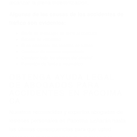
carretera, divisor, el hombro, la señalización de
barandas o pobres o la iluminación.
La causa exacta de un accidente de auto no
siempre es evidente. Si su lesión es el resultado
de un accidente de coche, accidente de camión,
accidente de autobús, accidente de motocicleta
o accidente SUV nuestra los abogados de
accidentes de auto encontrará las respuestas
que necesita para proteger sus derechos y
alcanzar la plena indemnización.
Algunas de las causas de los accidentes de
tráfico son evidentes:
Envío de mensajes de texto al conducir
Exceso de velocidad
El no obedecer las señales de tráfico
Conducir de manera imprudente
Conducir bajo los efectos del alcohol