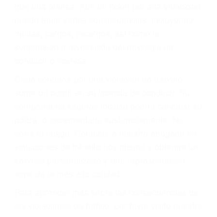
más de 17 años de experiencia legal, los cuales
pondrá a su disposición. Con el soporte de su
experimentado equipo legal, él trabajará para
minimizar las posibles consecuencias negativas
de su violación a las leyes de tránsito.
En los años anteriores, las personas no
dudaban en pagar los tickets de tráfico que les
pusieran y así continuaban con su vida. Hoy, de
todos modos, los tickets de tránsito son más
que una ofensa. Aún un ticket por alta velocidad
puede tener serias consecuencias, incluyendo
multas, cargos, recargos, así como la
suspensión o revocación del privilegio de
conducir o licencia.
Cada condena por una violación de tránsito