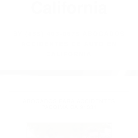
(855) 403-8675
Abogados
Accidentes De
Auto En
California
BY
(855) 403-8675 ABOGADOS
ACCIDENTES DE AUTO EN
CALIFORNIA