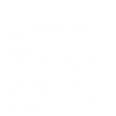
Es triste pero cierto, si usted conduce un
automóvil en nuestras calles y carreteras, tarde
o temprano va a tener un accidente. No importa
qué tan cuidadoso sea, cuando usted conduce,
siempre habrá alguien que no está prestando
atención y puede causar un terrible accidente
automovilístico. Esto es muy factible si usted
conduce regularmente en una de las grandes
ciudades de Pacoima.
6 PUNTOS IMPORTANTES
1. No es necesario que hable Ingles
2. No es necesario que sea documentado o
ciudadano
3. No importa si tiene un pase/licencia de