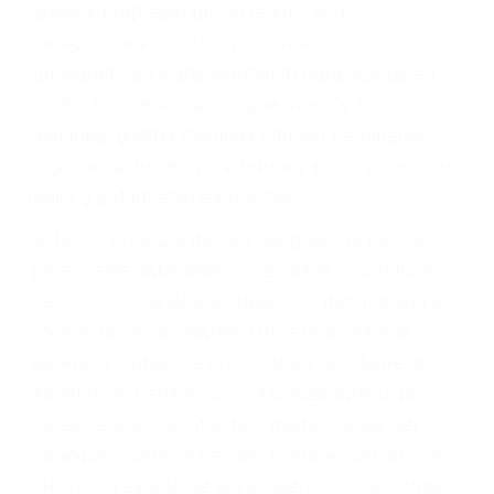
Accidentes de autobuses y trene
Accidentes de carretera
OBTENGA LA
INDEMNIZACIÓN QUE
MERECE POR SU
ACCIDENTE
Sin importar el tipo de accidente que haya
sufrido, usted encontrará en nuestro Bufete de
Abogados Para Accidentes en Pacoima, una
agresiva representación legal y una
comprensiva atención personalizada.
Lucharemos incansablemente para que usted
reciba la indemnización que merece por sus
lesiones, gastos médicos futuros, pérdida de
ingresos actuales y/o a futuro y para resarcir su
dolor y sufrimiento emocional.