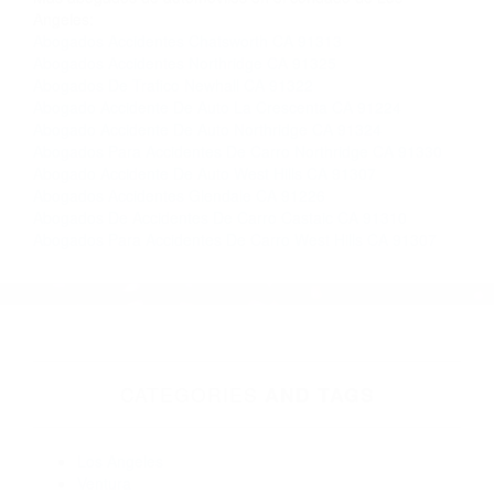
gratuitas en Pacoima CA y sus alrededores, y en
todo el estado de California. ¡No Pagará un
Centavo a Menos que Obtenga una
Indemnización! Contáctenos hoy mismo para
saber si está capacitado para iniciar una
demanda judicial.
Accidentes En Carro California
So�ar Con Atropello
California
Más abogados de automóviles en el condado de Los
Angeles:
Abogados Accidentes Chatsworth CA 91313
Abogados Accidentes Northridge CA 91325
Abogados De Trafico Newhall CA 91322
Abogado Accidente De Auto La Crescenta CA 91224
Abogado Accidente De Auto Northridge CA 91324
Abogados Para Accidentes De Carro Northridge CA 91330
Abogado Accidente De Auto West Hills CA 91307
Abogados Accidentes Glendale CA 91226