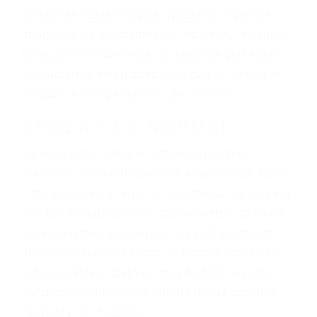
El factor principal que un abogado de lesiones
personales debe determinar, es si el conductor
del vehículo estaba en falta y en qué medida al
momento del accidente. Otros factores que
pueden contribuir a provocar un accidente son
señales de tránsito con visibilidad obstruida,
faltas de atención, fatiga o distracciones del
conductor como el uso del teléfono celular o el
GPS, mal estado de la carretera o condiciones
climáticas desfavorables. Nuestros expertos
abogados de accidentes en Pacoima, revisarán
exhaustivamente todos los factores que están
involucrados en su caso para que la justicia le
otorgue la compensación que merece.
CHOCAR ES NORMAL