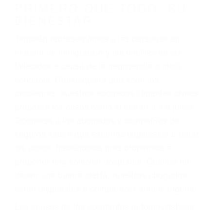
conducción
4. Usted tiene derecho de hacer un reclamo por
sus lesiones aunque no tenga seguro para su
auto.
5. Podemos atenderte en su propio casa, por
teléfono o en nuestra oficina en Pacoima
6. Las consultas están gratis; solo nos paga
cuando ganamos su caso
PRIMERO QUE TODO: SU
BIENESTAR
También representamos a las personas en
materia de inmigración y las familias de los
fallecidos a causa de la negligencia o mala
conducta. Cualesquiera que sean los