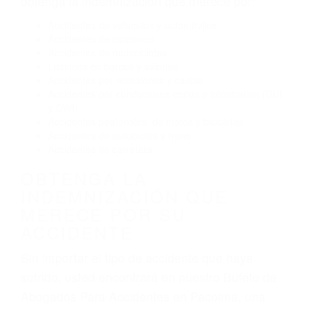
Reventón de llanta o neumático
OBTENGA AYUDA LEGAL
DE ABOGADOS PARA
ACCIDENTES EN PACOIMA
CA
Nuestros reconocidos y expertos abogados de
lesiones personales en Pacoima lucharán hasta
las últimas consecuencias para que usted
obtenga la indemnización que merece por:
Accidentes de vehículos y automóviles
Accidentes de camiones
Accidentes de motocicletas
Lesiones en barcos y aviones
Accidentes por resbalones y caídas
Accidentes por conductores ebrios o intoxicados (DUI
y DWI)
Accidentes peatonales, de motos y bicicletas