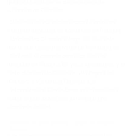
suma un punto en su licencia de conducir. Su
compañía de seguros incluso podría cancelar su
póliza, o incrementarla sustancialmente. No
corra el riesgo. Contacte a nuestro abogado en
violaciones de tránsito hoy mismo y obtenga un
servicio personalizado y una representación
legal de la más alta calidad.
Para aprender más sobre las consecuencias de
las violaciones de tráfico, por favor visite nuestra
página informativa de Suspensiones de
Licencias de Conducir.
Si usted o un ser querido necesita ayuda de
nosotros abogados de accidentes en Houston,
llámenos las 24 horas o haga
clic aquí
para
completar nuestro conveniente Formulario de
Contacto. Ofrecemos consultas iniciales