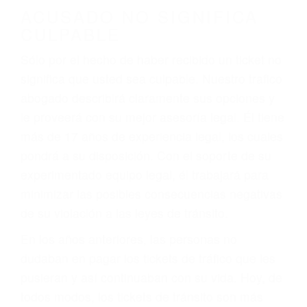
darse cuenta de que tan peligrosas pueden ser
nuestras carreteras! Cualquiera que sea la
causa del accidente, ¡nosotros podemos ayudar!
Cuando una persona se sienta detrás del
volante, nos debe a cada uno de nosotros la
obligación de manejar responsablemente. Si
otro conductor causa un accidente y le causa
daños a usted o a su propiedad, tiene que
hacerse responsable.
ACUSADO NO SIGNIFICA
CULPABLE
Sólo por el hecho de haber recibido un ticket no
significa que usted sea culpable. Nuestro trafico
abogado describirá claramente sus opciones y
le proveerá con su mejor asesoría legal. Él tiene