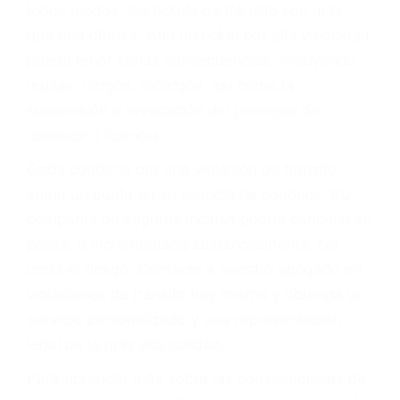
le proveerá con su mejor asesoría legal. Él tiene
más de 17 años de experiencia legal, los cuales
pondrá a su disposición. Con el soporte de su
experimentado equipo legal, él trabajará para
minimizar las posibles consecuencias negativas
de su violación a las leyes de tránsito.
En los años anteriores, las personas no
dudaban en pagar los tickets de tráfico que les
pusieran y así continuaban con su vida. Hoy, de
todos modos, los tickets de tránsito son más
que una ofensa. Aún un ticket por alta velocidad
puede tener serias consecuencias, incluyendo
multas, cargos, recargos, así como la
suspensión o revocación del privilegio de
conducir o licencia.
Cada condena por una violación de tránsito