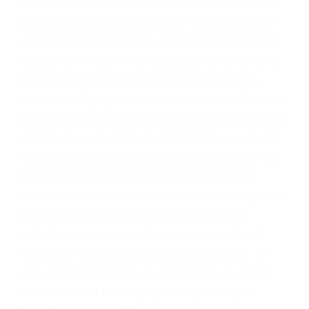
problemas, nuestros abogados litigantes civiles
preparan los casos como si fueran a ir a juicio.
Oponerse a los abogados y compañías de
seguros saben que estamos dispuestos a tratar
los casos, haciéndolos más propensos a
proponer una solución aceptable. Cuando no
hacen una buena oferta, nuestros abogados
están dispuestos a comparecer ante el tribunal.
Las causas de los accidentes automovilísticos
varían. Lo más común es que los choques son
el resultado de conducir de forma imprudente o
distracciones (como otros pasajeros en el auto,
hablar o enviar mensajes de texto mientras
conduce). Agregue conductores incapacitados o
ebrios, choferes de camiones cansados o partes