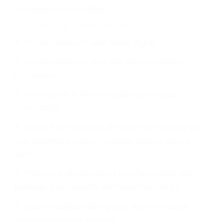
CHOCAR ES NORMAL
Es triste pero cierto, si usted conduce un
automóvil en nuestras calles y carreteras, tarde
o temprano va a tener un accidente. No importa
qué tan cuidadoso sea, cuando usted conduce,
siempre habrá alguien que no está prestando
atención y puede causar un terrible accidente
automovilístico. Esto es muy factible si usted
conduce regularmente en una de las grandes
ciudades de Van Nuys.
6 PUNTOS IMPORTANTES
1. No es necesario que hable Ingles
2. No es necesario que sea documentado o
ciudadano
3. No importa si tiene un pase/licencia de