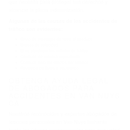
por fallas en el diseño de seguridad de la
carretera, divisor, el hombro, la señalización de
barandas o pobres o la iluminación.
La causa exacta de un accidente de auto no
siempre es evidente. Si su lesión es el resultado
de un accidente de coche, accidente de camión,
accidente de autobús, accidente de motocicleta
o accidente SUV nuestra los abogados de
accidentes de auto encontrará las respuestas
que necesita para proteger sus derechos y
alcanzar la plena indemnización.
Algunas de las causas de los accidentes de
tráfico son evidentes:
Envío de mensajes de texto al conducir
Exceso de velocidad
El no obedecer las señales de tráfico