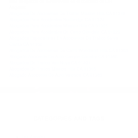
Contacto. Ofrecemos consultas iniciales
gratuitas en Van Nuys CA y sus alrededores, y
en todo el estado de California. ¡No Pagará un
Centavo a Menos que Obtenga una
Indemnización! Contáctenos hoy mismo para
saber si está capacitado para iniciar una
demanda judicial.
Accidente De Transito Hoy
Accidente De Transito De Hoy
Más abogados de automóviles en el condado de Los
Angeles:
Abogados De Accidentes De Trafico Mission Hills CA 91346
Abogados Para Accidentes Northridge CA 91324
Abogados Para Accidentes Mission Hills CA 91395
Abogados Para Accidentes De Carro Glendale CA 91222
Abogados Especialistas En Accidentes De Trafico Santa
Clarita CA 91350
Abogados De Accidentes De Carro Woodland Hills CA 91365
Abogado Accidente De Auto Canyon Country CA 91386