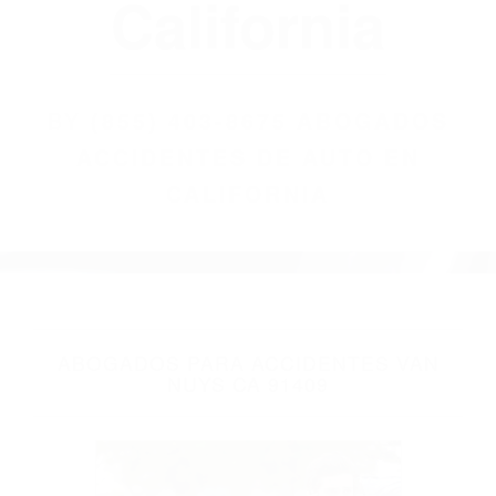
(855) 403-8675
Abogados
Accidentes De
Auto En
California
BY
(855) 403-8675 ABOGADOS
ACCIDENTES DE AUTO EN
CALIFORNIA