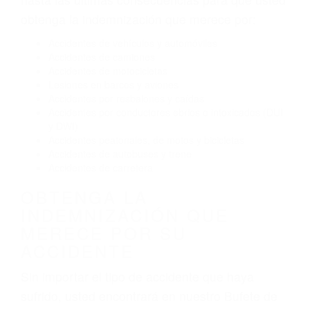
Conducir de manera imprudente
Conducir bajo los efectos del alcohol
Reventón de llanta o neumático
OBTENGA AYUDA LEGAL
DE ABOGADOS PARA
ACCIDENTES EN VAN NUYS
CA
Nuestros reconocidos y expertos abogados de
lesiones personales en Van Nuys lucharán
hasta las últimas consecuencias para que usted
obtenga la indemnización que merece por:
Accidentes de vehículos y automóviles
Accidentes de camiones
Accidentes de motocicletas
Lesiones en barcos y aviones
Accidentes por resbalones y caídas
Accidentes por conductores ebrios o intoxicados (DUI
y DWI)