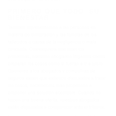
conducción
4. Usted tiene derecho de hacer un reclamo por
sus lesiones aunque no tenga seguro para su
auto.
5. Podemos atenderte en su propio casa, por
teléfono o en nuestra oficina en Van Nuys
6. Las consultas están gratis; solo nos paga
cuando ganamos su caso
PRIMERO QUE TODO: SU
BIENESTAR
También representamos a las personas en
materia de inmigración y las familias de los
fallecidos a causa de la negligencia o mala
conducta. Cualesquiera que sean los