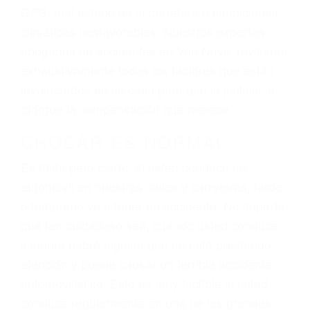
dolor y sufrimiento emocional.
El factor principal que un abogado de lesiones
personales debe determinar, es si el conductor
del vehículo estaba en falta y en qué medida al
momento del accidente. Otros factores que
pueden contribuir a provocar un accidente son
señales de tránsito con visibilidad obstruida,
faltas de atención, fatiga o distracciones del
conductor como el uso del teléfono celular o el
GPS, mal estado de la carretera o condiciones
climáticas desfavorables. Nuestros expertos
abogados de accidentes en Van Nuys, revisarán
exhaustivamente todos los factores que están
involucrados en su caso para que la justicia le
otorgue la compensación que merece.