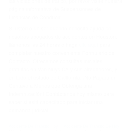
suma un punto en su licencia de conducir. Su
compañía de seguros incluso podría cancelar su
póliza, o incrementarla sustancialmente. No
corra el riesgo. Contacte a nuestro abogado en
violaciones de tránsito hoy mismo y obtenga un
servicio personalizado y una representación
legal de la más alta calidad.
Para aprender más sobre las consecuencias de
las violaciones de tráfico, por favor visite nuestra
página informativa de Suspensiones de
Licencias de Conducir.
Si usted o un ser querido necesita ayuda de
nosotros abogados de accidentes en Houston,
llámenos las 24 horas o haga
clic aquí
para
completar nuestro conveniente Formulario de