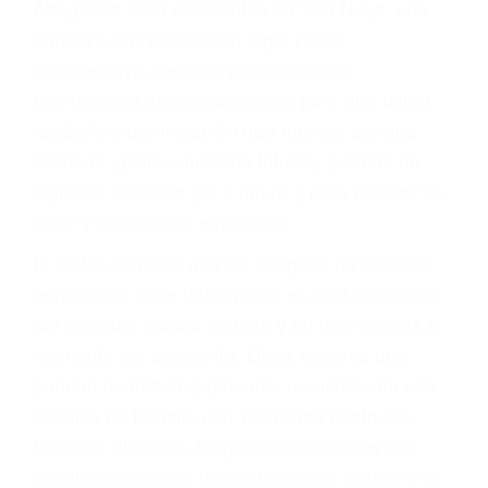
Accidentes peatonales, de motos y bicicletas
Accidentes de autobuses y trene
Accidentes de carretera
OBTENGA LA
INDEMNIZACIÓN QUE
MERECE POR SU
ACCIDENTE
Sin importar el tipo de accidente que haya
sufrido, usted encontrará en nuestro Bufete de
Abogados Para Accidentes en Van Nuys, una
agresiva representación legal y una
comprensiva atención personalizada.
Lucharemos incansablemente para que usted
reciba la indemnización que merece por sus
lesiones, gastos médicos futuros, pérdida de
ingresos actuales y/o a futuro y para resarcir su