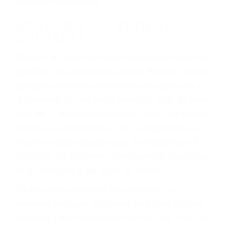
defectuosas a la lista de posibilidades ¡y podrá
darse cuenta de que tan peligrosas pueden ser
nuestras carreteras! Cualquiera que sea la
causa del accidente, ¡nosotros podemos ayudar!
Cuando una persona se sienta detrás del
volante, nos debe a cada uno de nosotros la
obligación de manejar responsablemente. Si
otro conductor causa un accidente y le causa
daños a usted o a su propiedad, tiene que
hacerse responsable.
ACUSADO NO SIGNIFICA
CULPABLE
Sólo por el hecho de haber recibido un ticket no
significa que usted sea culpable. Nuestro trafico
abogado describirá claramente sus opciones y