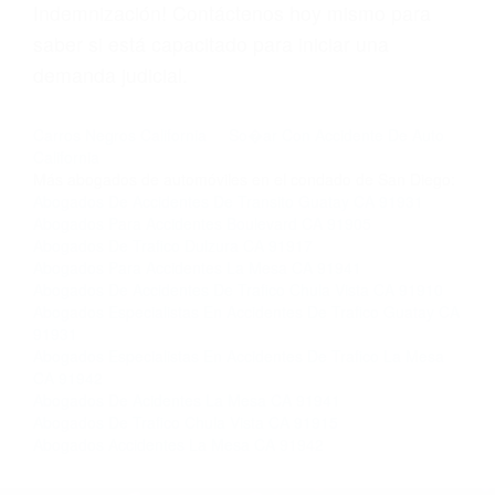
Licencias de Conducir.
Si usted o un ser querido necesita ayuda de
nosotros abogados de accidentes en Houston,
llámenos las 24 horas o haga
clic aquí
para
completar nuestro conveniente Formulario de
Contacto. Ofrecemos consultas iniciales
gratuitas en La Mesa CA y sus alrededores, y en
todo el estado de California. ¡No Pagará un
Centavo a Menos que Obtenga una
Indemnización! Contáctenos hoy mismo para
saber si está capacitado para iniciar una
demanda judicial.
Carros Negros California
So�ar Con Accidente De Auto
California
Más abogados de automóviles en el condado de San Diego:
Abogados De Accidentes De Transito Guatay CA 91931