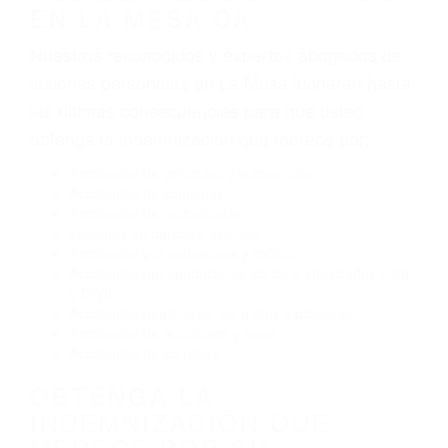
Envío de mensajes de texto al conducir
Exceso de velocidad
El no obedecer las señales de tráfico
Conducir de manera imprudente
Conducir bajo los efectos del alcohol
Reventón de llanta o neumático
OBTENGA AYUDA LEGAL
DE ABOGADOS
ESPECIALISTAS EN
ACCIDENTES DE TRAFICO
EN LA MESA CA
Nuestros reconocidos y expertos abogados de
lesiones personales en La Mesa lucharán hasta
las últimas consecuencias para que usted
obtenga la indemnización que merece por:
Accidentes de vehículos y automóviles