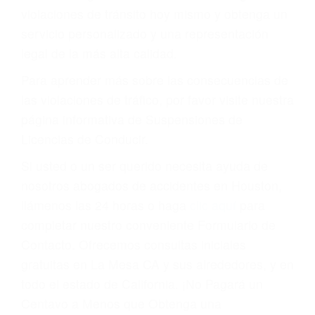
puede tener serias consecuencias, incluyendo
multas, cargos, recargos, así como la
suspensión o revocación del privilegio de
conducir o licencia.
Cada condena por una violación de tránsito
suma un punto en su licencia de conducir. Su
compañía de seguros incluso podría cancelar su
póliza, o incrementarla sustancialmente. No
corra el riesgo. Contacte a nuestro abogado en
violaciones de tránsito hoy mismo y obtenga un
servicio personalizado y una representación
legal de la más alta calidad.
Para aprender más sobre las consecuencias de
las violaciones de tráfico, por favor visite nuestra
página informativa de Suspensiones de