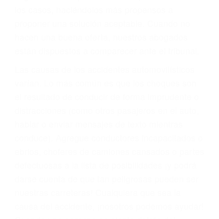
BIENESTAR
También representamos a las personas en
materia de inmigración y las familias de los
fallecidos a causa de la negligencia o mala
conducta. Cualesquiera que sean los
problemas, nuestros abogados litigantes civiles
preparan los casos como si fueran a ir a juicio.
Oponerse a los abogados y compañías de
seguros saben que estamos dispuestos a tratar
los casos, haciéndolos más propensos a
proponer una solución aceptable. Cuando no
hacen una buena oferta, nuestros abogados
están dispuestos a comparecer ante el tribunal.
Las causas de los accidentes automovilísticos
varían. Lo más común es que los choques son