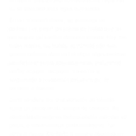
CULPABLE
Sólo por el hecho de haber recibido un ticket no
significa que usted sea culpable. Nuestro trafico
abogado describirá claramente sus opciones y
le proveerá con su mejor asesoría legal. Él tiene
más de 17 años de experiencia legal, los cuales
pondrá a su disposición. Con el soporte de su
experimentado equipo legal, él trabajará para
minimizar las posibles consecuencias negativas
de su violación a las leyes de tránsito.
En los años anteriores, las personas no
dudaban en pagar los tickets de tráfico que les
pusieran y así continuaban con su vida. Hoy, de
todos modos, los tickets de tránsito son más
que una ofensa. Aún un ticket por alta velocidad