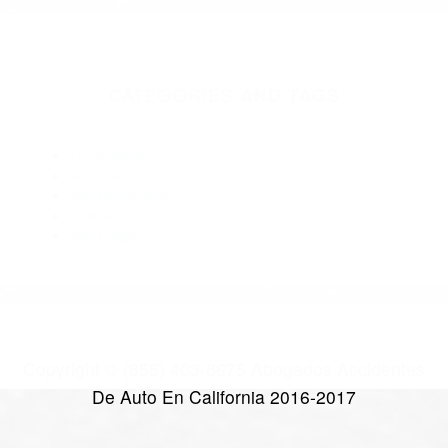
Abogados Para Accidentes Boulevard CA 91905
Abogados De Trafico Dulzura CA 91917
Abogados Para Accidentes La Mesa CA 91941
Abogados De Accidentes De Trafico Chula Vista CA 91910
Abogados Especialistas En Accidentes De Trafico Guatay CA
91931
Abogados Especialistas En Accidentes De Trafico La Mesa
CA 91942
Abogados De Acidentes La Mesa CA 91941
Abogados De Trafico Chula Vista CA 91915
Abogados Accidentes La Mesa CA 91942
CATEGORIES
AND TAGS
Los Angeles
Ventura