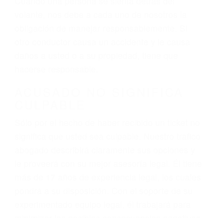
el resultado de conducir de forma imprudente o
distracciones (como otros pasajeros en el auto,
hablar o enviar mensajes de texto mientras
conduce). Agregue conductores incapacitados o
ebrios, choferes de camiones cansados o partes
defectuosas a la lista de posibilidades ¡y podrá
darse cuenta de que tan peligrosas pueden ser
nuestras carreteras! Cualquiera que sea la
causa del accidente, ¡nosotros podemos ayudar!
Cuando una persona se sienta detrás del
volante, nos debe a cada uno de nosotros la
obligación de manejar responsablemente. Si
otro conductor causa un accidente y le causa
daños a usted o a su propiedad, tiene que
hacerse responsable.
ACUSADO NO SIGNIFICA