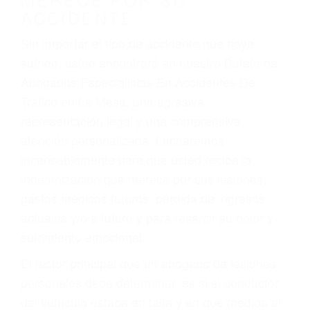
Accidentes de camiones
Accidentes de motocicletas
Lesiones en barcos y aviones
Accidentes por resbalones y caídas
Accidentes por conductores ebrios o intoxicados (DUI
y DWI)
Accidentes peatonales, de motos y bicicletas
Accidentes de autobuses y trene
Accidentes de carretera
OBTENGA LA
INDEMNIZACIÓN QUE
MERECE POR SU
ACCIDENTE
Sin importar el tipo de accidente que haya
sufrido, usted encontrará en nuestro Bufete de
Abogados Especialistas En Accidentes De
Trafico en La Mesa, una agresiva
representación legal y una comprensiva