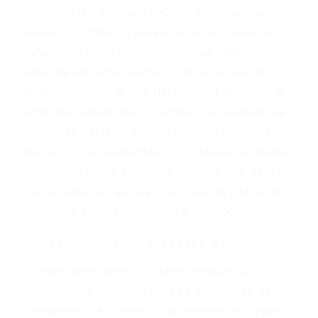
atención personalizada. Lucharemos
incansablemente para que usted reciba la
indemnización que merece por sus lesiones,
gastos médicos futuros, pérdida de ingresos
actuales y/o a futuro y para resarcir su dolor y
sufrimiento emocional.
El factor principal que un abogado de lesiones
personales debe determinar, es si el conductor
del vehículo estaba en falta y en qué medida al
momento del accidente. Otros factores que
pueden contribuir a provocar un accidente son
señales de tránsito con visibilidad obstruida,
faltas de atención, fatiga o distracciones del
conductor como el uso del teléfono celular o el
GPS, mal estado de la carretera o condiciones
climáticas desfavorables. Nuestros expertos