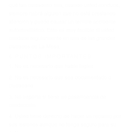
abogados de accidentes en La Mesa, revisarán
exhaustivamente todos los factores que están
involucrados en su caso para que la justicia le
otorgue la compensación que merece.
CHOCAR ES NORMAL
Es triste pero cierto, si usted conduce un
automóvil en nuestras calles y carreteras, tarde
o temprano va a tener un accidente. No importa
qué tan cuidadoso sea, cuando usted conduce,
siempre habrá alguien que no está prestando
atención y puede causar un terrible accidente
automovilístico. Esto es muy factible si usted
conduce regularmente en una de las grandes
ciudades de La Mesa.