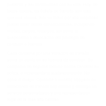
abogado describirá claramente sus opciones y
le proveerá con su mejor asesoría legal. Él tiene
más de 17 años de experiencia legal, los cuales
pondrá a su disposición. Con el soporte de su
experimentado equipo legal, él trabajará para
minimizar las posibles consecuencias negativas
de su violación a las leyes de tránsito.
En los años anteriores, las personas no
dudaban en pagar los tickets de tráfico que les
pusieran y así continuaban con su vida. Hoy, de
todos modos, los tickets de tránsito son más
que una ofensa. Aún un ticket por alta velocidad
puede tener serias consecuencias, incluyendo
multas, cargos, recargos, así como la
suspensión o revocación del privilegio de
conducir o licencia.