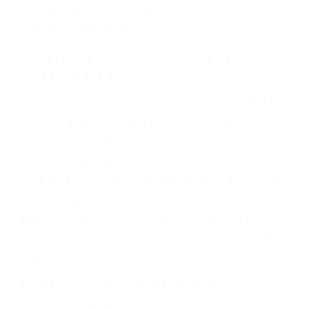
ebrios, choferes de camiones cansados o partes
defectuosas a la lista de posibilidades ¡y podrá
darse cuenta de que tan peligrosas pueden ser
nuestras carreteras! Cualquiera que sea la
causa del accidente, ¡nosotros podemos ayudar!
Cuando una persona se sienta detrás del
volante, nos debe a cada uno de nosotros la
obligación de manejar responsablemente. Si
otro conductor causa un accidente y le causa
daños a usted o a su propiedad, tiene que
hacerse responsable.
ACUSADO NO SIGNIFICA
CULPABLE
Sólo por el hecho de haber recibido un ticket no
significa que usted sea culpable. Nuestro trafico