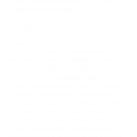
3. No importa si tiene un pase/licencia de
conducción
4. Usted tiene derecho de hacer un reclamo por
sus lesiones aunque no tenga seguro para su
auto.
5. Podemos atenderte en su propio casa, por
teléfono o en nuestra oficina en Sherman Oaks
6. Las consultas están gratis; solo nos paga
cuando ganamos su caso
PRIMERO QUE TODO: SU
BIENESTAR
También representamos a las personas en
materia de inmigración y las familias de los