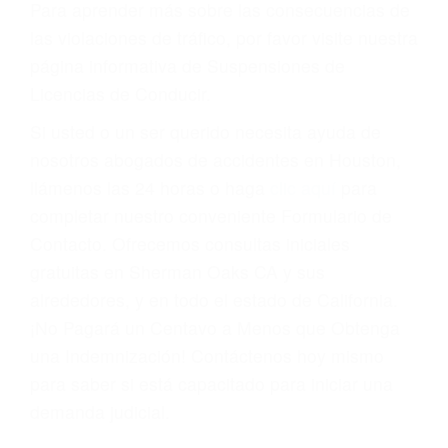
Cada condena por una violación de tránsito
suma un punto en su licencia de conducir. Su
compañía de seguros incluso podría cancelar su
póliza, o incrementarla sustancialmente. No
corra el riesgo. Contacte a nuestro abogado en
violaciones de tránsito hoy mismo y obtenga un
servicio personalizado y una representación
legal de la más alta calidad.
Para aprender más sobre las consecuencias de
las violaciones de tráfico, por favor visite nuestra
página informativa de Suspensiones de
Licencias de Conducir.
Si usted o un ser querido necesita ayuda de
nosotros abogados de accidentes en Houston,
llámenos las 24 horas o haga
clic aquí
para