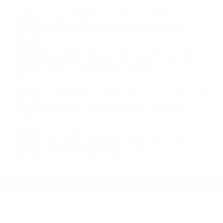
completar nuestro conveniente Formulario de
Contacto. Ofrecemos consultas iniciales
gratuitas en Sherman Oaks CA y sus
alrededores, y en todo el estado de California.
¡No Pagará un Centavo a Menos que Obtenga
una Indemnización! Contáctenos hoy mismo
para saber si está capacitado para iniciar una
demanda judicial.
So�ar Con Un Accidente De Transito
Choques
Espectaculares En Vivo
Más abogados de automóviles en el condado de Los
Angeles:
Abogados De Accidentes De Transito Glendale CA 91202
Abogados De Accidentes De Transito West Hills CA 91307
Abogados De Acidentes Glendale CA 91203
Abogado Accidente De Auto Van Nuys CA 91401
Abogados Especialistas En Accidentes De Trafico Northridge