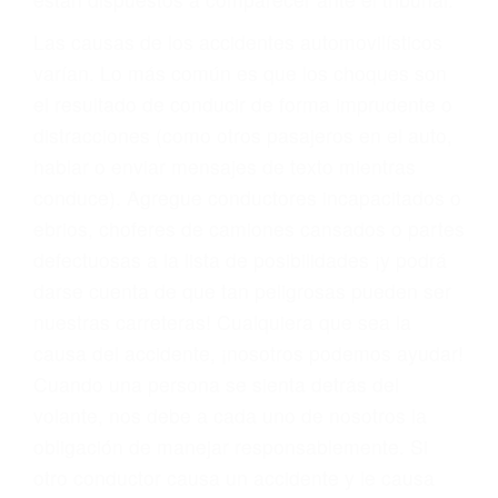
fallecidos a causa de la negligencia o mala
conducta. Cualesquiera que sean los
problemas, nuestros abogados litigantes civiles
preparan los casos como si fueran a ir a juicio.
Oponerse a los abogados y compañías de
seguros saben que estamos dispuestos a tratar
los casos, haciéndolos más propensos a
proponer una solución aceptable. Cuando no
hacen una buena oferta, nuestros abogados
están dispuestos a comparecer ante el tribunal.
Las causas de los accidentes automovilísticos
varían. Lo más común es que los choques son
el resultado de conducir de forma imprudente o
distracciones (como otros pasajeros en el auto,
hablar o enviar mensajes de texto mientras
conduce). Agregue conductores incapacitados o