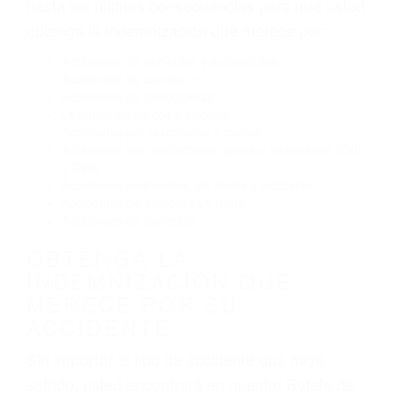
Conducir de manera imprudente
Conducir bajo los efectos del alcohol
Reventón de llanta o neumático
OBTENGA AYUDA LEGAL
DE ABOGADOS DE
ACCIDENTES DE TRAFICO
EN SHERMAN OAKS CA
Nuestros reconocidos y expertos abogados de
lesiones personales en Sherman Oaks lucharán
hasta las últimas consecuencias para que usted
obtenga la indemnización que merece por:
Accidentes de vehículos y automóviles
Accidentes de camiones
Accidentes de motocicletas
Lesiones en barcos y aviones
Accidentes por resbalones y caídas
Accidentes por conductores ebrios o intoxicados (DUI