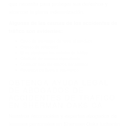
causado por fallas en el diseño de seguridad de
la carretera, divisor, el hombro, la señalización
de barandas o pobres o la iluminación.
La causa exacta de un accidente de auto no
siempre es evidente. Si su lesión es el resultado
de un accidente de coche, accidente de camión,
accidente de autobús, accidente de motocicleta
o accidente SUV nuestra los abogados de
accidentes de auto encontrará las respuestas
que necesita para proteger sus derechos y
alcanzar la plena indemnización.
Algunas de las causas de los accidentes de
tráfico son evidentes:
Envío de mensajes de texto al conducir
Exceso de velocidad
El no obedecer las señales de tráfico