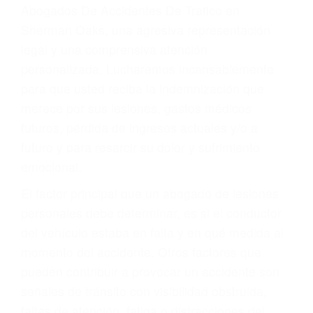
y DWI)
Accidentes peatonales, de motos y bicicletas
Accidentes de autobuses y trene
Accidentes de carretera
OBTENGA LA
INDEMNIZACIÓN QUE
MERECE POR SU
ACCIDENTE
Sin importar el tipo de accidente que haya
sufrido, usted encontrará en nuestro Bufete de
Abogados De Accidentes De Trafico en
Sherman Oaks, una agresiva representación
legal y una comprensiva atención
personalizada. Lucharemos incansablemente
para que usted reciba la indemnización que
merece por sus lesiones, gastos médicos
futuros, pérdida de ingresos actuales y/o a