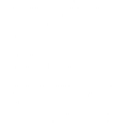
justicia le otorgue la compensación que merece.
CHOCAR ES NORMAL
Es triste pero cierto, si usted conduce un
automóvil en nuestras calles y carreteras, tarde
o temprano va a tener un accidente. No importa
qué tan cuidadoso sea, cuando usted conduce,
siempre habrá alguien que no está prestando
atención y puede causar un terrible accidente
automovilístico. Esto es muy factible si usted
conduce regularmente en una de las grandes
ciudades de Sherman Oaks.
6 PUNTOS IMPORTANTES
1. No es necesario que hable Ingles
2. No es necesario que sea documentado o
ciudadano