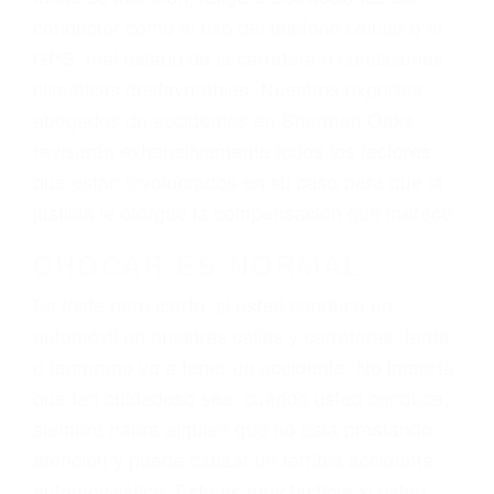
futuro y para resarcir su dolor y sufrimiento
emocional.
El factor principal que un abogado de lesiones
personales debe determinar, es si el conductor
del vehículo estaba en falta y en qué medida al
momento del accidente. Otros factores que
pueden contribuir a provocar un accidente son
señales de tránsito con visibilidad obstruida,
faltas de atención, fatiga o distracciones del
conductor como el uso del teléfono celular o el
GPS, mal estado de la carretera o condiciones
climáticas desfavorables. Nuestros expertos
abogados de accidentes en Sherman Oaks,
revisarán exhaustivamente todos los factores
que están involucrados en su caso para que la