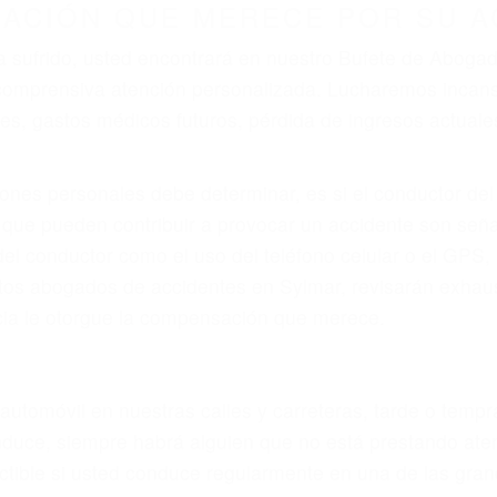
r provocar la colisión y lesiones. A veces la colisión es
oso o por un defecto de fabricación o un defecto parte
en el diseño de seguridad de la carretera, divisor, el ho
no siempre es evidente. Si su lesión es el resultado de
 de motocicleta o accidente SUV nuestra los abogados d
s derechos y alcanzar la plena indemnización.
s de tráfico son evidentes:
L DE ABOGADOS DE ACCIDENT