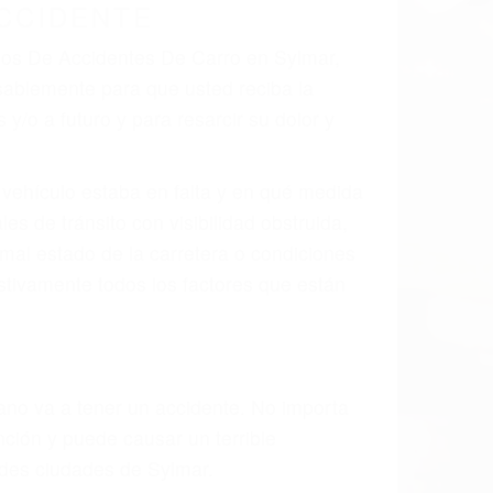
 el resultado de defectos en el vehículo
 tal como un neumático defectuoso. A
mbro, la señalización de barandas o
 un accidente de coche, accidente de
e accidentes de auto encontrará las
ES DE CARRO EN