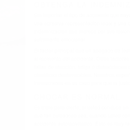
A veces los errores de más de un conducto
de motor en Sylmar CA: un diseño defectu
veces el accidente es causado por fallas 
pobres o la iluminación.
La causa exacta de un accidente de auto 
camión, accidente de autobús, accidente
respuestas que necesita para proteger su
Algunas de las causas de los accidente
Envío de mensajes de texto al conducir
Exceso de velocidad
El no obedecer las señales de tráfico
Conducir de manera imprudente
Conducir bajo los efectos del alcohol
Reventón de llanta o neumático
OBTENGA AYUDA LEGA