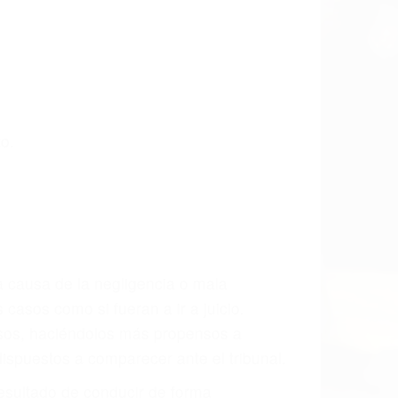
 últimas consecuencias para que usted
CCIDENTE
ados De Accidentes De Carro en Sylmar,
sablemente para que usted reciba la
/o a futuro y para resarcir su dolor y