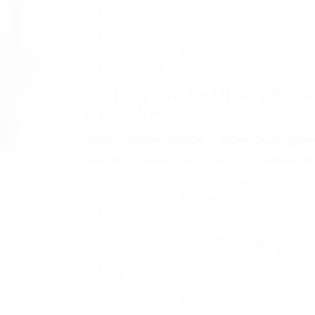
BY
(855) 403-
ABOG
Pare
A
S