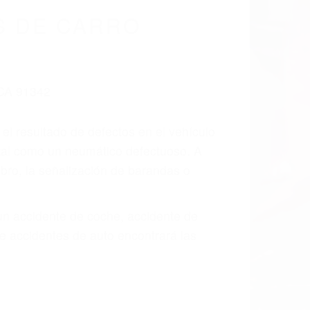
cidentes De
a