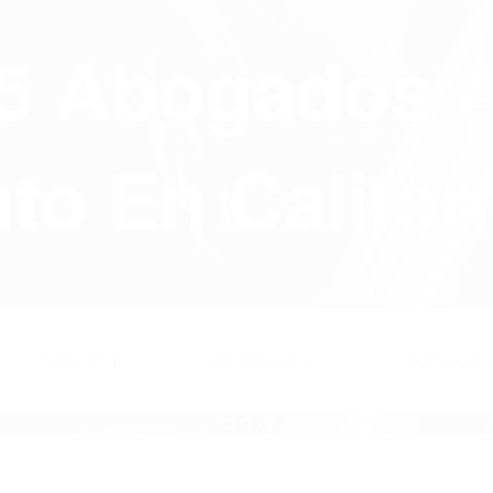
75 Abogados 
to En Califor
ABOUT
CONTACT
PRIVAC