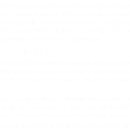
iones personales debe determinar, es si el conductor de
que pueden contribuir a provocar un accidente son señale
 del conductor como el uso del teléfono celular o el GPS
rtos abogados de accidentes en Sylmar, revisarán exhaus
icia le otorgue la compensación que merece.
n automóvil en nuestras calles y carreteras, tarde o temp
duce, siempre habrá alguien que no está prestando aten
actible si usted conduce regularmente en una de las gra
o o ciudadano
e conducción