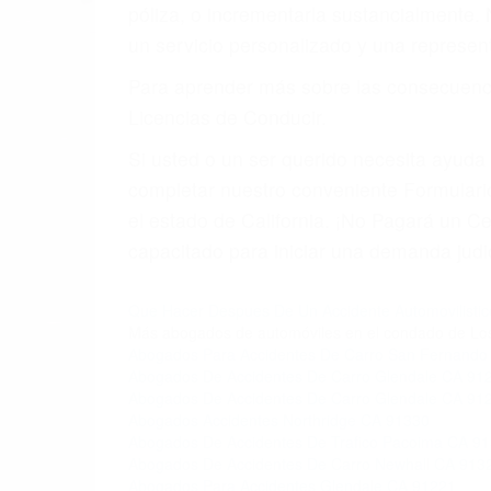
4. Usted tiene derecho de hacer un recl
5. Podemos atenderte en su propio casa, 
6. Las consultas están gratis; solo nos
PRIMERO QUE TODO: 
También representamos a las personas en 
conducta. Cualesquiera que sean los probl
Oponerse a los abogados y compañías de
proponer una solución aceptable. Cuando
Las causas de los accidentes automovilís
imprudente o distracciones (como otros p
incapacitados o ebrios, choferes de cami
peligrosas pueden ser nuestras carreter
se sienta detrás del volante, nos debe a
accidente y le causa daños a usted o a s