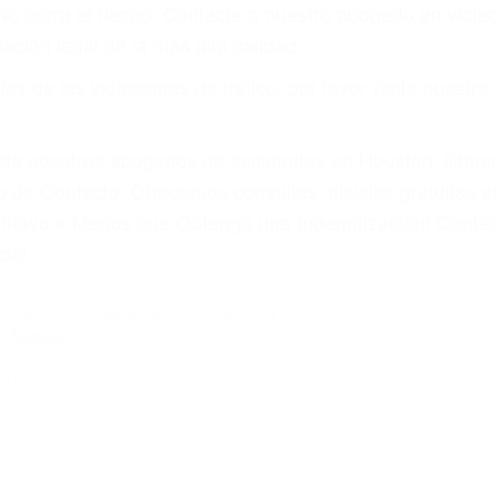
amo por sus lesiones aunque no tenga seguro para su aut
por teléfono o en nuestra oficina en Sylmar
 paga cuando ganamos su caso
SU BIENESTAR
materia de inmigración y las familias de los fallecidos 
emas, nuestros abogados litigantes civiles preparan los 
 seguros saben que estamos dispuestos a tratar los ca
 no hacen una buena oferta, nuestros abogados están di
ticos varían. Lo más común es que los choques son el r
asajeros en el auto, hablar o enviar mensajes de texto
ones cansados o partes defectuosas a la lista de posibil
as! Cualquiera que sea la causa del accidente, ¡nosotr
 cada uno de nosotros la obligación de manejar responsa
u propiedad, tiene que hacerse responsable.