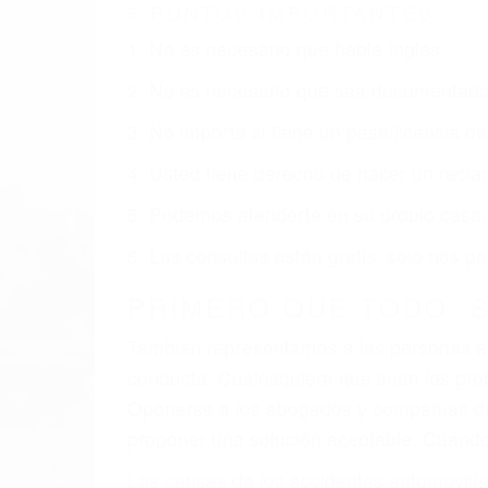
SYLMAR CA
Nuestros reconocidos y expertos abogado
obtenga la indemnización que merece po
Accidentes de vehículos y automóviles
Accidentes de camiones
Accidentes de motocicletas
Lesiones en barcos y aviones
Accidentes por resbalones y caídas
Accidentes por conductores ebrios o intoxica
Accidentes peatonales, de motos y bicicletas
Accidentes de autobuses y trene
Accidentes de carretera
OBTENGA LA INDEMNI
Sin importar el tipo de accidente que ha
una agresiva representación legal y una
indemnización que merece por sus lesiones
sufrimiento emocional.