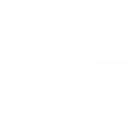
8675 ABOGADOS ACCIDENTES DE AUTO
ADOS DE ACCIDENTES DE CARRO SYLMAR CA 
nt category
BOGADOS DE ACCIDENTE
YLMAR CA 91342