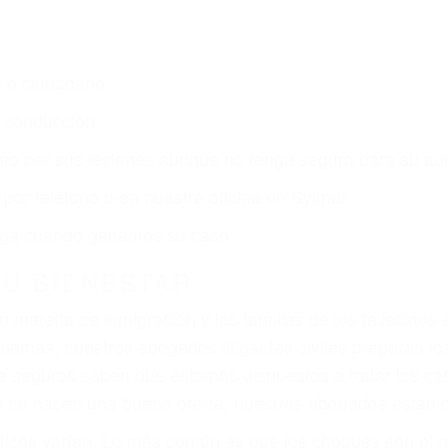
s de lesiones personales en Sylmar lucharán hasta las
r:
dos (DUI y DWI)
ZACIÓN QUE MERECE POR SU A
ya sufrido, usted encontrará en nuestro Bufete de Abog
 comprensiva atención personalizada. Lucharemos incan
, gastos médicos futuros, pérdida de ingresos actuales y