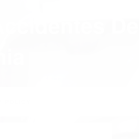
Accidentes De
nia
Y POLICY