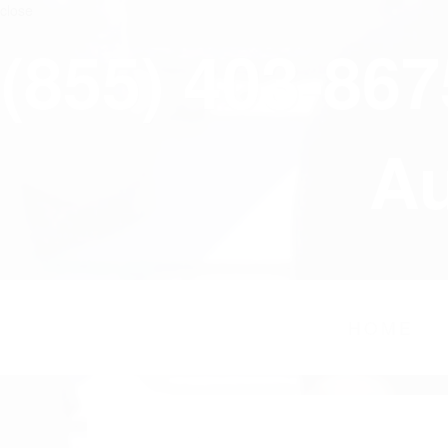
close
(855) 403-86
Au
HOME