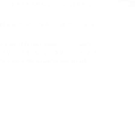
o.
a causa de la negligencia o mala
casos como si fueran a ir a juicio.
sos, haciéndolos más propensos a
spuestos a comparecer ante el tribunal.
esultado de conducir de forma
 mientras conduce). Agregue conductores
idades ¡y podrá darse cuenta de que tan
os podemos ayudar! Cuando una persona
blemente. Si otro conductor causa un