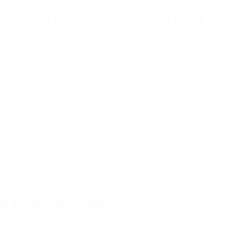
WELCOME TO
8675 Abogados Ac
Auto En Californi