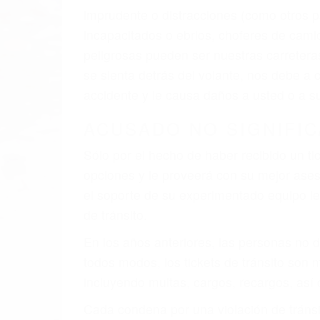
El factor principal que un abogado de les
al momento del accidente. Otros factores 
faltas de atención, fatiga o distracciones
climáticas desfavorables. Nuestros expe
involucrados en su caso para que la just
CHOCAR ES NORMAL
Es triste pero cierto, si usted conduce u
qué tan cuidadoso sea, cuando usted con
accidente automovilístico. Esto es muy f
6 PUNTOS IMPORTANTES
1. No es necesario que hable Ingles
2. No es necesario que sea documentad
3. No importa si tiene un pase/licencia d